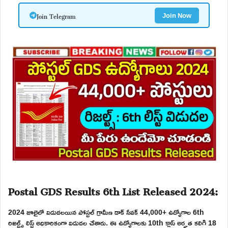
Join Telegram
Join Now
Postal GDS Results 6th List Released 2024:
2024 జూలైలో విడుదలయిన పోస్టల్ గ్రామీణ డాక్ సేవక్ 44,000+ ఉద్యోగాల 6th
రిజల్ట్స్ లిస్ట్ అధికారికంగా విడుదల చేశారు. ఈ ఉద్యోగాలకు 10th క్లాస్ అర్హత కలిగి 18