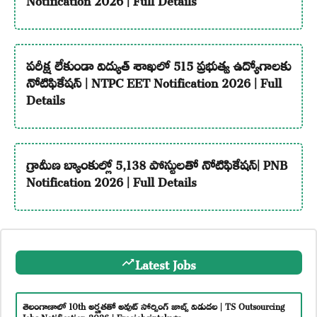
పరీక్ష లేకుండా విద్యుత్ శాఖలో 515 ప్రభుత్వ ఉద్యోగాలకు
నోటిఫికేషన్ | NTPC EET Notification 2026 | Full
Details
గ్రామీణ బ్యాంకుల్లో 5,138 పోస్టులతో నోటిఫికేషన్| PNB
Notification 2026 | Full Details
Latest Jobs
తెలంగాణాలో 10th అర్హతతో అవుట్ సోర్సింగ్ జాబ్స్ విడుదల | TS Outsourcing
Jobs Notification 2026 | Freejobsintelugu