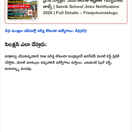
సైనిక్ స్కూళ్లలో పదవ తరగతి అర్హతతో గవర్నమెంట్
జాబ్స్ | Sainik School Jobs Notification
2026 | Full Details – Freejobsintelugu
Ap మంత్రుల ఆఫీసుల్లో పరీక్ష లేకుండా ఉద్యోగాలు: Apply
సెలక్షన్ ఎలా చేస్తారు:
దరఖాస్తు చేసుకున్నవారికి రాత పరీక్ష లేకుండా కంప్యూటర్ జనరేటెడ్ మెరిట్ లిస్ట్ ప్రిపేర్
చేస్తారు. మెరిట్ మార్కులు ఉన్నవారికి ఉద్యోగాలు వస్తాయి. ఎటువంటి స్కిల్ టెస్ట్,
ఇంటర్వ్యూ ఉండవు.