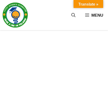
Skip
Translate »
to
content
MENU