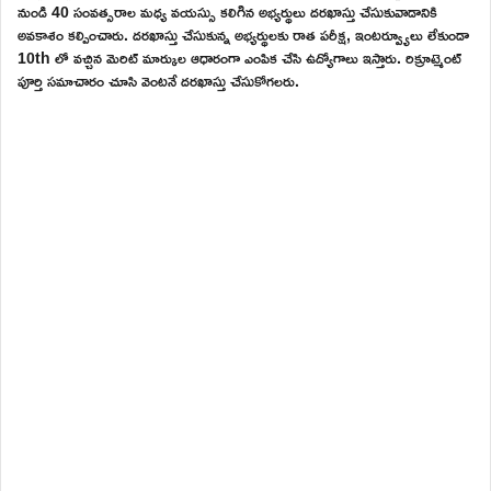
నుండి 40 సంవత్సరాల మధ్య వయస్సు కలిగిన అభ్యర్థులు దరఖాస్తు చేసుకువాడానికి
అవకాశం కల్పించారు. దరఖాస్తు చేసుకున్న అభ్యర్థులకు రాత పరీక్ష, ఇంటర్వ్యూలు లేకుండా
10th లో వచ్చిన మెరిట్ మార్కుల ఆధారంగా ఎంపిక చేసి ఉద్యోగాలు ఇస్తారు. రిక్రూట్మెంట్
పూర్తి సమాచారం చూసి వెంటనే దరఖాస్తు చేసుకోగలరు.