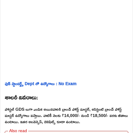
ఫుడ్ స్టాండర్డ్స్ Dept లో ఉద్యోగాలు : No Exam
శాలరీ వివరాలు:
పోస్టల్ GDS లుగా ఎంపిక అయినవారికి బ్రాంచ్ పోస్ట్ మాస్టర్, అసిస్టెంట్ బ్రాంచ్ పోస్ట్
మాస్టర్ ఉద్యోగాలు వస్తాయి. వాటికీ నెలకు ₹14,000/- నుండి ₹18,500/- వరకు జీతాలు
ఉంటాయి. ఇతర అలవెన్సెస్, బెనిఫిట్స్ కూడా ఉంటాయి.