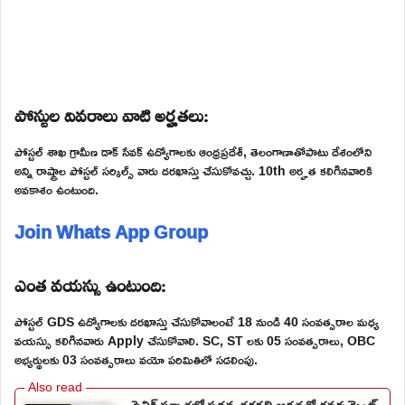
పోస్టుల వివరాలు వాటి అర్హతలు:
పోస్టల్ శాఖ గ్రామీణ డాక్ సేవక్ ఉద్యోగాలకు ఆంధ్రప్రదేశ్, తెలంగాణాతోపాటు దేశంలోని
అన్ని రాష్ట్రాల పోస్టల్ సర్కిల్స్ వారు దరఖాస్తు చేసుకోవచ్చు. 10th అర్హత కలిగినవారికి
అవకాశం ఉంటుంది.
Join Whats App Group
ఎంత వయస్సు ఉంటుంది:
పోస్టల్ GDS ఉద్యోగాలకు దరఖాస్తు చేసుకోవాలంటే 18 నుండి 40 సంవత్సరాల మధ్య
వయస్సు కలిగినవారు Apply చేసుకోవాలి. SC, ST లకు 05 సంవత్సరాలు, OBC
అభ్యర్థులకు 03 సంవత్సరాలు వయో పరిమితిలో సడలింపు.