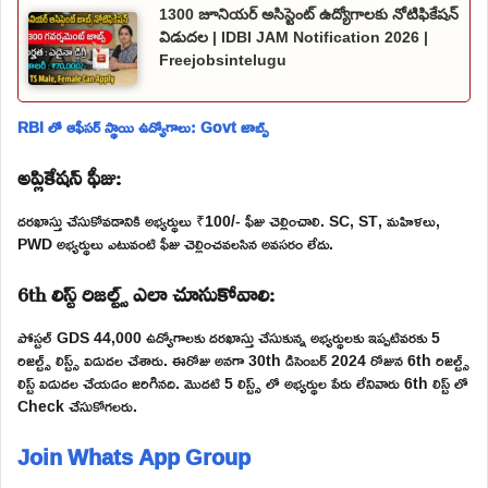
1300 జూనియర్ అసిస్టెంట్ ఉద్యోగాలకు నోటిఫికేషన్
విడుదల | IDBI JAM Notification 2026 |
Freejobsintelugu
RBI లో ఆఫీసర్ స్థాయి ఉద్యోగాలు: Govt జాబ్స్
అప్లికేషన్ ఫీజు:
దరఖాస్తు చేసుకోవడానికి అభ్యర్థులు ₹100/- ఫీజు చెల్లించాలి. SC, ST, మహిళలు,
PWD అభ్యర్థులు ఎటువంటి ఫీజు చెల్లించవలసిన అవసరం లేదు.
6th లిస్ట్ రిజల్ట్స్ ఎలా చూసుకోవాలి:
పోస్టల్ GDS 44,000 ఉద్యోగాలకు దరఖాస్తు చేసుకున్న అభ్యర్థులకు ఇప్పటివరకు 5
రిజల్ట్స్ లిస్ట్స్ విడుదల చేశారు. ఈరోజు అనగా 30th డిసెంబర్ 2024 రోజున 6th రిజల్ట్స్
లిస్ట్ విడుదల చేయడం జరిగినది. మొదటి 5 లిస్ట్స్ లో అభ్యర్థుల పేరు లేనివారు 6th లిస్ట్ లో
Check చేసుకోగలరు.
Join Whats App Group