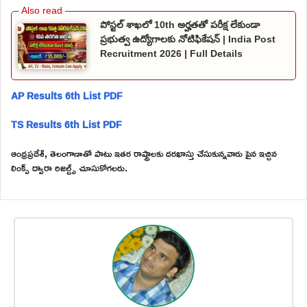
పోస్టల్ శాఖలో 10th అర్హతతో పరీక్ష లేకుండా
ప్రభుత్వ ఉద్యోగాలకు నోటిఫికేషన్ | India Post
Recruitment 2026 | Full Details
AP Results 6th List PDF
TS Results 6th List PDF
ఆంధ్రప్రదేశ్, తెలంగాణాతో పాటు ఇతర రాష్ట్రాలకు దరఖాస్తు చేసుకున్నవారు పైన ఇచ్చిన
లింక్స్ ద్వారా రిజల్ట్స్ చూసుకోగలరు.