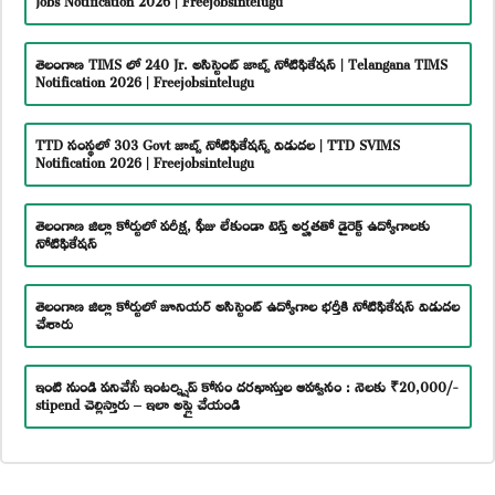
తెలంగాణ TIMS లో 240 Jr. అసిస్టెంట్ జాబ్స్ నోటిఫికేషన్ | Telangana TIMS
Notification 2026 | Freejobsintelugu
TTD సంస్థలో 303 Govt జాబ్స్ నోటిఫికేషన్స్ విడుదల | TTD SVIMS
Notification 2026 | Freejobsintelugu
తెలంగాణ జిల్లా కోర్టులో పరీక్ష, ఫీజు లేకుండా టెన్త్ అర్హతతో డైరెక్ట్ ఉద్యోగాలకు
నోటిఫికేషన్
తెలంగాణ జిల్లా కోర్టులో జూనియర్ అసిస్టెంట్ ఉద్యోగాల భర్తీకి నోటిఫికేషన్ విడుదల
చేశారు
ఇంటి నుండి పనిచేసే ఇంటర్న్షిప్ కోసం దరఖాస్తుల ఆహ్వానం : నెలకు ₹20,000/-
stipend చెల్లిస్తారు – ఇలా అప్లై చేయండి