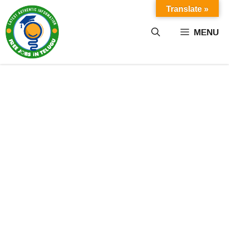
Skip
Translate »
to
content
MENU