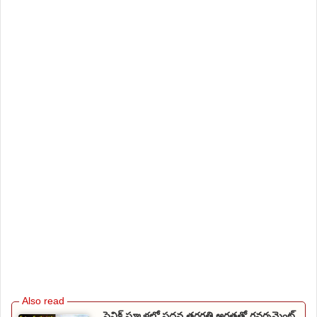
సైనిక్ స్కూళ్లలో పదవ తరగతి అర్హతతో గవర్నమెంట్