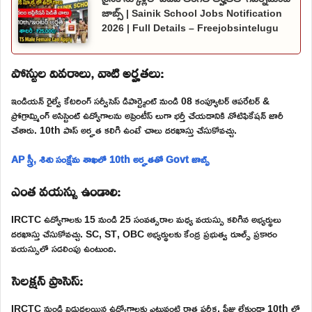
జాబ్స్ | Sainik School Jobs Notification
2026 | Full Details – Freejobsintelugu
పోస్టుల వివరాలు, వాటి అర్హతలు:
ఇండియన్ రైల్వే కేటరింగ్ సర్వీసెస్ డిపార్ట్మెంట్ నుండి 08 కంప్యూటర్ ఆపరేటర్ &
ప్రోగ్రామ్మింగ్ అసిస్టెంట్ ఉద్యోగాలను అప్రెంటీస్ లుగా భర్తీ చేయడానికి నోటిఫికేషన్ జారీ
చేశారు. 10th పాస్ అర్హత కలిగి ఉంటే చాలు దరఖాస్తు చేసుకోవచ్చు.
AP స్త్రీ, శిశు సంక్షేమ శాఖలో 10th అర్హతతో Govt జాబ్స్
ఎంత వయస్సు ఉండాలి:
IRCTC ఉద్యోగాలకు 15 నుండి 25 సంవత్సరాల మధ్య వయస్సు కలిగిన అభ్యర్థులు
దరఖాస్తు చేసుకోవచ్చు. SC, ST, OBC అభ్యర్థులకు కేంద్ర ప్రభుత్వ రూల్స్ ప్రకారం
వయస్సులో సడలింపు ఉంటుంది.
సెలక్షన్ ప్రాసెస్:
IRCTC నుండి విడుదలయిన ఉద్యోగాలకు ఎటువంటి రాత పరీక్ష, ఫీజు లేకుండా 10th లో