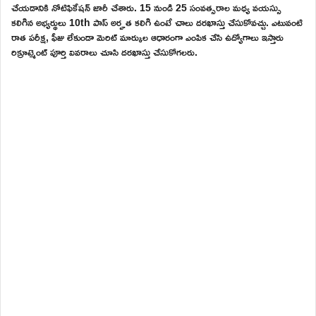
చేయడానికి నోటిఫికేషన్ జారీ చేశారు. 15 నుండి 25 సంవత్సరాల మధ్య వయస్సు
కలిగిన అభ్యర్థులు 10th పాస్ అర్హత కలిగి ఉంటే చాలు దరఖాస్తు చేసుకోవచ్చు. ఎటువంటి
రాత పరీక్ష, ఫీజు లేకుండా మెరిట్ మార్కుల ఆధారంగా ఎంపిక చేసి ఉద్యోగాలు ఇస్తారు
రిక్రూట్మెంట్ పూర్తి వివరాలు చూసి దరఖాస్తు చేసుకోగలరు.