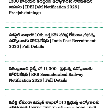
1300 జూనియర్ అసిస్టెంట్ ఉద్యోగాలకు నోటిఫికేషన్
విడుదల | IDBI JAM Notification 2026 |
Freejobsintelugu
పోస్టల్ శాఖలో 10th అర్హతతో పరీక్ష లేకుండా ప్రభుత్వ
ఉద్యోగాలకు నోటిఫికేషన్ | India Post Recruitment
2026 | Full Details
సికింద్రాబాద్ రైల్వే లో 11,000+ ప్రభుత్వ ఉద్యోగాలకు
నోటిఫికేషన్ | RRB Secunderabad Railway
Notification 2026 | Full Details
పరీక్ష లేకుండా విద్యుత్ శాఖలో 515 ప్రభుత్వ ఉద్యోగాలకు
నోటిఫికేషన్ | NTPC EET Notification 2026 | Full