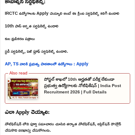
కావాల్సిన సర్టిఫికెట్స్:
IRCTC ఉద్యోగాలకు Apply చెయ్యాలి అంటే ఈ క్రింది సర్టిఫికెట్స్ కలిగి ఉండాలి
10th పాస్ అర్హత సర్టిఫికెట్స్ ఉండాలి
కుల ధ్రువీకరణ పత్రాలు
స్టడీ సర్టిఫికెట్స్, ఏజ్ ప్రూఫ్ సర్టిఫికెట్స్ ఉండాలి.
AP, TS వారికి ప్రభుత్వ పాఠశాలలో ఉద్యోగాలు : Apply
పోస్టల్ శాఖలో 10th అర్హతతో పరీక్ష లేకుండా
ప్రభుత్వ ఉద్యోగాలకు నోటిఫికేషన్ | India Post
Recruitment 2026 | Full Details
ఎలా Apply చెయ్యాలి:
నోటిఫికేషన్ లోని పూర్తి సమాచారం చూసిన తర్వాత నోటిఫికేషన్, అప్లికేషన్ డౌన్లోడ్
చేసుకొని దరఖాస్తు చేసుకోగలరు.