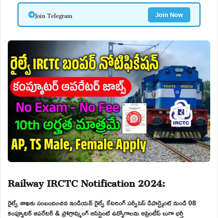
Join Telegram
Join Now
Railway IRCTC Notification 2024:
రైల్వే శాఖకు సంబందించిన ఇండియన్ రైల్వే కేటరింగ్ సర్వీసెస్ డిపార్ట్మెంట్ నుండి 08
కంప్యూటర్ ఆపరేటర్ & ప్రోగ్రామ్మింగ్ అసిస్టెంట్ ఉద్యోగాలను అప్రెంటీస్ లుగా భర్తీ