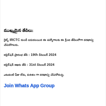
ముఖ్యమైన తేదీలు:
రైల్వే IRCTC నుండి విడుదలయిన ఈ ఉద్యోగాలకు ఈ క్రింది తేదీలలోగా దరఖాస్తు
చేసుకోగలరు.
అప్లికేషన్ ప్రారంభ తేదీ : 19th డిసెంబర్ 2024
అప్లికేషన్ ఆఖరు తేదీ : 31st డిసెంబర్ 2024
ఎటువంటి ఫీజు లేదు, ఉచితం గా దరఖాస్తు చేసుకోవచ్చు.
Join Whats App Group