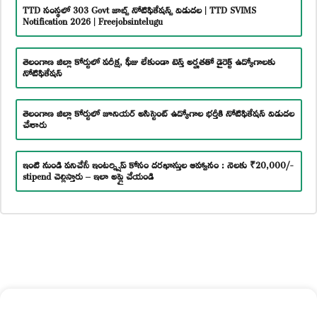
TTD సంస్థలో 303 Govt జాబ్స్ నోటిఫికేషన్స్ విడుదల | TTD SVIMS
Notification 2026 | Freejobsintelugu
తెలంగాణ జిల్లా కోర్టులో పరీక్ష, ఫీజు లేకుండా టెన్త్ అర్హతతో డైరెక్ట్ ఉద్యోగాలకు
నోటిఫికేషన్
తెలంగాణ జిల్లా కోర్టులో జూనియర్ అసిస్టెంట్ ఉద్యోగాల భర్తీకి నోటిఫికేషన్ విడుదల
చేశారు
ఇంటి నుండి పనిచేసే ఇంటర్న్షిప్ కోసం దరఖాస్తుల ఆహ్వానం : నెలకు ₹20,000/-
stipend చెల్లిస్తారు – ఇలా అప్లై చేయండి