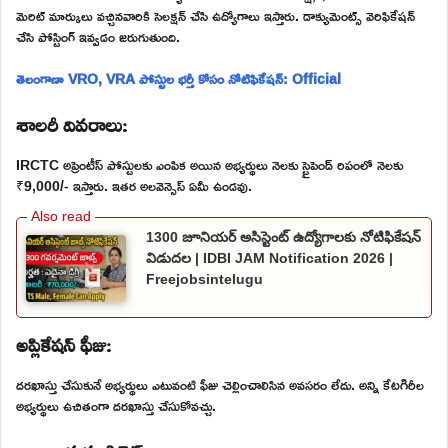
మెరిట్ మార్కులు వచ్చినవారికి సెలక్షన్ చేసి ఉద్యోగాలు ఇస్తారు. డాక్యుమెంట్స్ వెరిఫికేషన్
చేసి పోస్టింగ్ ఇవ్వడం జరుగుతుంది.
తెలంగాణా VRO, VRA పోస్టుల భర్తీ కోసం నోటిఫికేషన్: Official
శాలరీ వివరాలు:
IRCTC అప్రెంటీస్ పోస్టులకు ఎంపిక అయిన అభ్యర్థులు నెలకు స్టైపెండ్ రిపంలో నెలకు
₹9,000/- ఇస్తారు. ఇతర అలవెన్సెస్ ఏమీ ఉండవు.
1300 జూనియర్ అసిస్టెంట్ ఉద్యోగాలకు నోటిఫికేషన్
విడుదల | IDBI JAM Notification 2026 |
Freejobsintelugu
అప్లికేషన్ ఫీజు:
దరఖాస్తు చేసుకునే అభ్యర్థులు ఎటువంటి ఫీజు చెల్లించాలిసిన అవసరం లేదు. అన్ని కేటగిరీల
అభ్యర్థులు ఉచితంగా దరఖాస్తు చేసుకోవచ్చు.