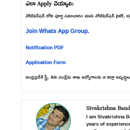
ఎలా Apply చెయ్యాలి:
నోటిఫికేషన్ లోని పూర్తి సమాచారం చూసి నోటిఫికేషన్ pdf, అప్ల
Join Whats App Group.
Notification PDF
Application Form
ఆంధ్రప్రదేశ్ స్త్రీ, శిశు సంక్షేమ శాఖ ఉద్యోగాలకు ఆ జిల్లా అభ్యర
Sivakrishna Band
I am Sivakrishna B
years of experience