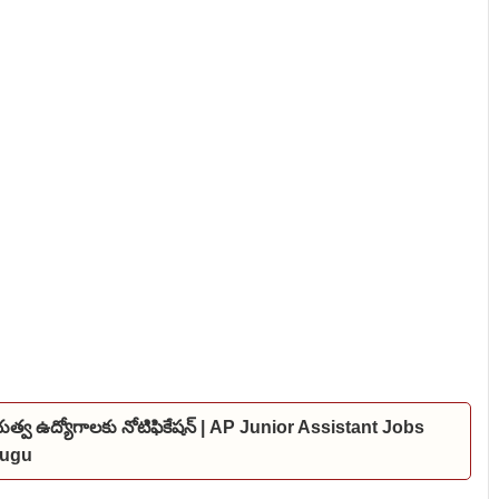
ప్రభుత్వ ఉద్యోగాలకు నోటిఫికేషన్ | AP Junior Assistant Jobs
elugu