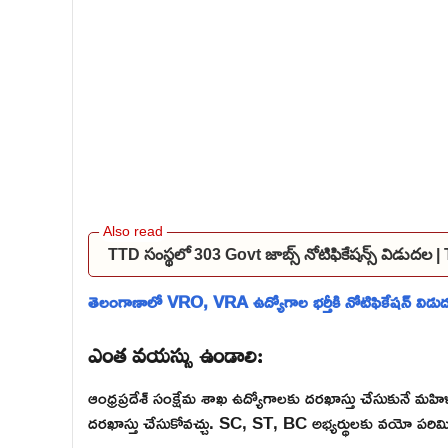
TTD సంస్థలో 303 Govt జాబ్స్ నోటిఫికేషన్స్ విడుద
తెలంగాణాలో VRO, VRA ఉద్యోగాల భర్తీకి నోటిఫికేషన్ విడు
ఎంత వయస్సు ఉండాలి:
ఆంధ్రప్రదేశ్ సంక్షేమ శాఖ ఉద్యోగాలకు దరఖాస్తు చేసుకునే మ
దరఖాస్తు చేసుకోవచ్చు. SC, ST, BC అభ్యర్థులకు వయో పరి