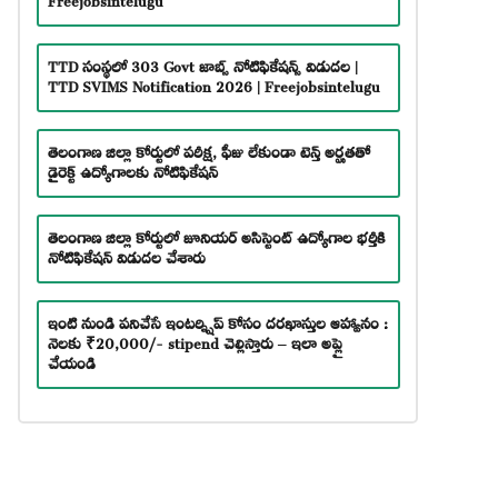
TTD సంస్థలో 303 Govt జాబ్స్ నోటిఫికేషన్స్ విడుదల |
TTD SVIMS Notification 2026 | Freejobsintelugu
తెలంగాణ జిల్లా కోర్టులో పరీక్ష, ఫీజు లేకుండా టెన్త్ అర్హతతో
డైరెక్ట్ ఉద్యోగాలకు నోటిఫికేషన్
తెలంగాణ జిల్లా కోర్టులో జూనియర్ అసిస్టెంట్ ఉద్యోగాల భర్తీకి
నోటిఫికేషన్ విడుదల చేశారు
ఇంటి నుండి పనిచేసే ఇంటర్న్షిప్ కోసం దరఖాస్తుల ఆహ్వానం :
నెలకు ₹20,000/- stipend చెల్లిస్తారు – ఇలా అప్లై
చేయండి