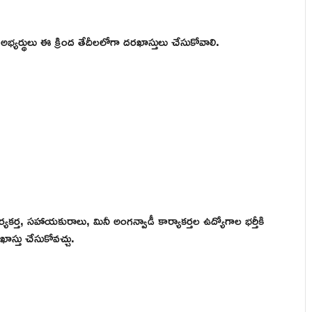
ే అభ్యర్థులు ఈ క్రింద తేదీలలోగా దరఖాస్తులు చేసుకోవాలి.
్యకర్త, సహాయకురాలు, మినీ అంగన్వాడీ కార్యాకర్తల ఉద్యోగాల భర్తీకి
స్తు చేసుకోవచ్చు.