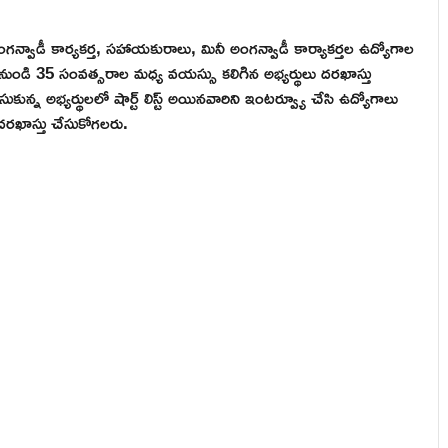
 అంగన్వాడీ కార్యకర్త, సహాయకురాలు, మినీ అంగన్వాడీ కార్యాకర్తల ఉద్యోగాల
8 నుండి 35 సంవత్సరాల మధ్య వయస్సు కలిగిన అభ్యర్థులు దరఖాస్తు
ున్న అభ్యర్థులలో షార్ట్ లిస్ట్ అయినవారిని ఇంటర్వ్యూ చేసి ఉద్యోగాలు
దరఖాస్తు చేసుకోగలరు.