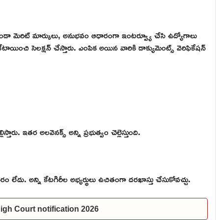
లేకుండా మెరిట్ మార్కులు, అనుభవం ఆధారంగా ఇంటర్వ్యూ చేసి ఉద్యోగాలు
ేటాయించి సెలక్షన్ చేస్తారు. ఎంపిక అయిన వారికి డాక్యుమెంట్స్ వెరిఫికేషన్
ారు. ఇతర అలవెనక్స్ అన్ని ప్రభుత్వం చెల్లెస్తుంది.
సరం లేదు. అన్ని కేటగిరీల అభ్యర్థులు ఉచితంగా దరఖాస్తు చేసుకోవచ్చు.
P High Court notification 2026