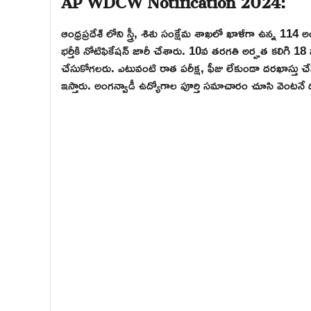
ఆంధ్రప్రదేశ్ లోని స్త్రీ, శిశు సంక్షేమ శాఖలో ఖాళీగా ఉన్న 114
భర్తీకి నోటిఫికేషన్ జారీ చేశారు. 10వ తరగతి అర్హత కలిగి 1
చేసుకోగలరు. ఎటువంటి రాత పరీక్ష, ఫీజు లేకుండా దరఖాస్తు చేసుక
ఇస్తారు. అంగన్వాడీ ఉద్యోగాల పూర్తి సమాచారం చూసి వెంటనే 