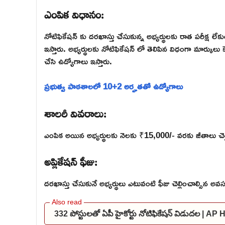
ఎంపిక విధానం:
నోటిఫికేషన్ కు దరఖాస్తు చేసుకున్న అభ్యర్థులకు రాత పరీక్ష 
ఇస్తారు. అభ్యర్థులకు నోటిఫికేషన్ లో తెలిపిన విధంగా మార్కులు క
చేసి ఉద్యోగాలు ఇస్తారు.
ప్రభుత్వ పాఠశాలలో 10+2 అర్హతతో ఉద్యోగాలు
శాలరీ వివరాలు:
ఎంపిక అయిన అభ్యర్థులకు నెలకు ₹15,000/- వరకు జీతాలు చెల్లిస్త
అప్లికేషన్ ఫీజు:
దరఖాస్తు చేసుకునే అభ్యర్థులు ఎటువంటి ఫీజు చెల్లించాల్సిన అవ
332 పోస్టులతో ఏపీ హైకోర్టు నోటిఫికేషన్ విడుదల | A