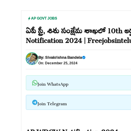
AP GOVT JOBS
ఏపీ స్త్రీ, శిశు సంక్షేమ శాఖలో 10th
Notification 2024 | Freejobsinte
By:
Sivakrishna Bandela
On: December 25, 2024
Join WhatsApp
Join Telegram
AP WDCW Notification 2024: