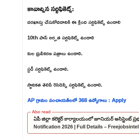
కావాల్సిన సర్టిఫికెట్స్:
దరఖాస్తు చేసుకోవడానికి ఈ క్రింది సర్టిఫికెట్స్ ఉండాలి
10th పాస్ అర్హత సర్టిఫికెట్స్ ఉండాలి
కుల ధ్రువీకరణ పత్రాలు ఉండాలి.
స్టడీ సర్టిఫికెట్స్ ఉండాలి.
స్థానికత తెలిపే రెసిడెన్సీ సర్టిఫికెట్స్ ఉండాలి.
AP గ్రామం పంచాయతీలలో 368 ఉద్యోగాలు : Apply
ఏపీ జిల్లా కలెక్టర్ కార్యాలయంలో జూనియర్ అసిస్టెంట్ 
Notification 2026 | Full Details – Freejobsint