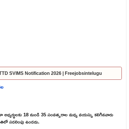
ల | TTD SVIMS Notification 2026 | Freejobsintelugu
దల
హిళా అభ్యర్థులకు 18 నుండి 35 సంవత్సరాల మధ్య వయస్సు కలిగినవారు
మితిలో సడలింపు ఉండదు.