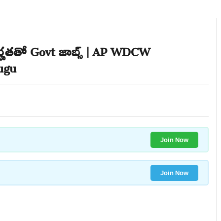
 అర్హతతో Govt జాబ్స్ | AP WDCW
lugu
Join Now
Join Now