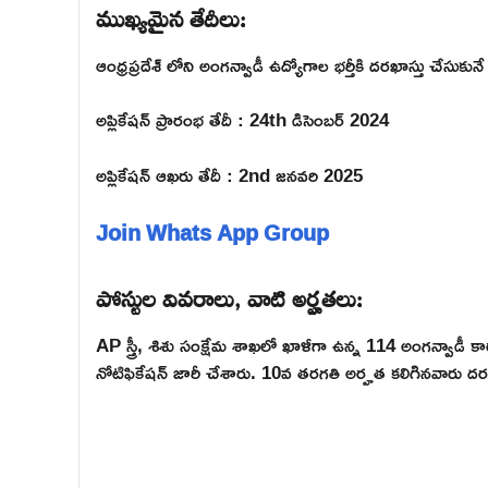
ముఖ్యమైన తేదీలు:
ఆంధ్రప్రదేశ్ లోని అంగన్వాడీ ఉద్యోగాల భర్తీకి దరఖాస్తు చేసుకున
అప్లికేషన్ ప్రారంభ తేదీ : 24th డిసెంబర్ 2024
అప్లికేషన్ ఆఖరు తేదీ : 2nd జనవరి 2025
Join Whats App Group
పోస్టుల వివరాలు, వాటి అర్హతలు:
AP స్త్రీ, శిశు సంక్షేమ శాఖలో ఖాళీగా ఉన్న 114 అంగన్వాడీ కార
నోటిఫికేషన్ జారీ చేశారు. 10వ తరగతి అర్హత కలిగినవారు దరఖా