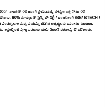
0,000/- శాలరీతో 03 యంగ్ ప్రొఫెషనల్స్ పోస్టుల భర్తీ కోసం 02
చేశారు. 60% మార్కులతో సైన్స్ లో డిగ్రీ / ఇంజనీరింగ్ /BE/ BTECH /
35 సంవత్సరాల మధ్య వయస్సు కలిగిన అభ్యర్థులకు అవకాశం ఉంటుంది.
. రిక్రూట్మెంట్ పూర్తి వివరాలు చూసి వెంటనే దరఖాస్తు చేసుకోగలరు.