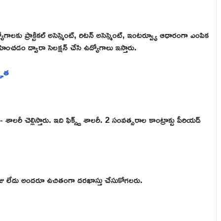
లకు ప్రాక్టికల్ అసెస్మెంట్, రిటన్ అసెస్మెంట్, ఇంటర్వ్యూ ఆధారంగా ఎంపిక
ించడం ద్వారా సెలక్షన్ చేసి ఉద్యోగాలు ఇస్తారు.
్హత
ీ చెల్లిస్తారు. ఇది ఫిక్స్డ్ శాలరీ. 2 సంవత్సరాల కాంట్రాక్టు పీరియడ్
ఫీజు లేదు అందరూ ఉచితంగా దరఖాస్తు చేసుకోగలరు.