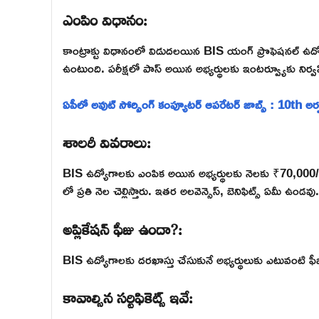
ఎంపిం విధానం:
కాంట్రాక్టు విధానంలో విడుదలయిన BIS యంగ్ ప్రొఫెషనల్ ఉద్యోగా
ఉంటుంది. పరీక్షలో పాస్ అయిన అభ్యర్థులకు ఇంటర్వ్యూకు నిర్వహ
ఏపీలో అవుట్ సోర్సింగ్ కంప్యూటర్ ఆపరేటర్ జాబ్స్ : 10th అర
శాలరీ వివరాలు:
BIS ఉద్యోగాలకు ఎంపిక అయిన అభ్యర్థులకు నెలకు ₹70,000/- శాలర
లో ప్రతి నెల చెల్లిస్తారు. ఇతర అలవెన్సెస్, బెనిఫిట్స్ ఏమీ ఉండవు.
అప్లికేషన్ ఫీజు ఉందా?:
BIS ఉద్యోగాలకు దరఖాస్తు చేసుకునే అభ్యర్థులుకు ఎటువంటి 
కావాల్సిన సర్టిఫికెట్స్ ఇవే: