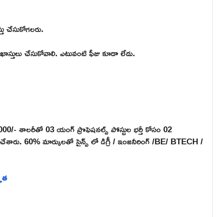
్తు చేసుకోగలరు.
రఖాస్తులు చేసుకోవాలి. ఎటువంటి ఫీజు కూడా లేదు.
0,000/- శాలరీతో 03 యంగ్ ప్రొఫెషనల్స్ పోస్టుల భర్తీ కోసం 02
చేశారు. 60% మార్కులతో సైన్స్ లో డిగ్రీ / ఇంజనీరింగ్ /BE/ BTECH /
్హత