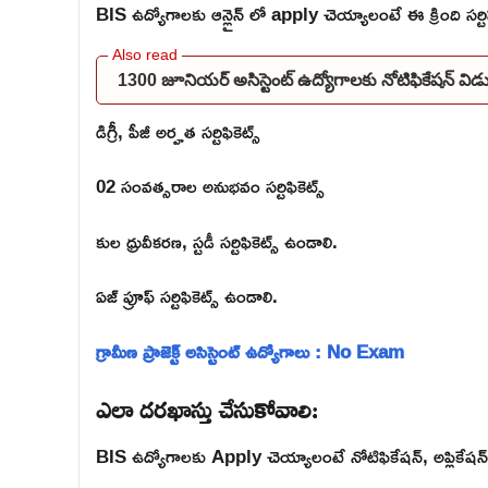
BIS ఉద్యోగాలకు ఆన్లైన్ లో apply చెయ్యాలంటే ఈ క్రింది సర్టిఫ
1300 జూనియర్ అసిస్టెంట్ ఉద్యోగాలకు నోటిఫికేషన్ 
డిగ్రీ, పీజీ అర్హత సర్టిఫికెట్స్
02 సంవత్సరాల అనుభవం సర్టిఫికెట్స్
కుల ధ్రువీకరణ, స్టడీ సర్టిఫికెట్స్ ఉండాలి.
ఏజ్ ప్రూఫ్ సర్టిఫికెట్స్ ఉండాలి.
గ్రామీణ ప్రాజెక్ట్ అసిస్టెంట్ ఉద్యోగాలు : No Exam
ఎలా దరఖాస్తు చేసుకోవాలి:
BIS ఉద్యోగాలకు Apply చెయ్యాలంటే నోటిఫికేషన్, అప్లికేషన్ ఈ