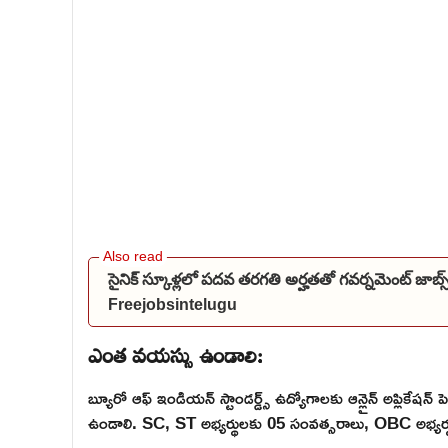
సైనిక్ స్కూళ్లలో పదవ తరగతి అర్హతతో గవర్నమెంట్ జాబ
Freejobsintelugu
ఎంత వయస్సు ఉండాలి:
బ్యూరో ఆఫ్ ఇండియన్ స్టాండర్డ్స్ ఉద్యోగాలకు ఆన్లైన్ అప్లికేషన
ఉండాలి. SC, ST అభ్యర్థులకు 05 సంవత్సరాలు, OBC అభ్య