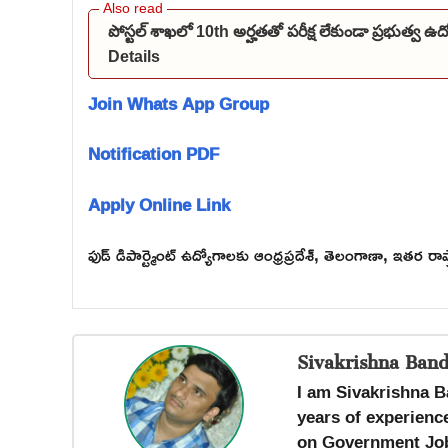
పోస్టల్ శాఖలో 10th అర్హతతో పరీక్ష లేకుండా ప్రభుత్వ 
Details
Join Whats App Group
Notification PDF
Apply Online Link
ఫుడ్ డిపార్ట్మెంట్ ఉద్యోగాలకు ఆంధ్రప్రదేశ్, తెలంగాణా, ఇతర రాష్ట
Sivakrishna Band
I am Sivakrishna B
years of experience
on Government Job