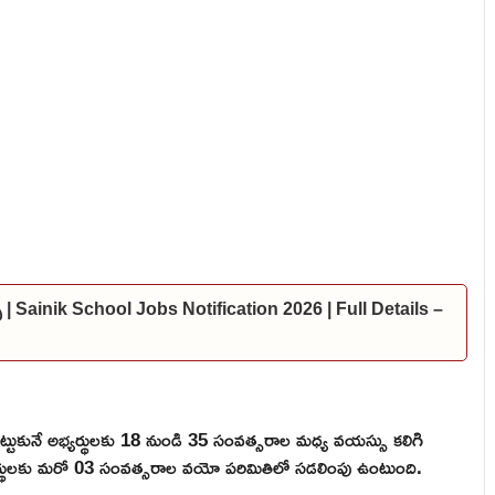
్స్ | Sainik School Jobs Notification 2026 | Full Details –
్ పెట్టుకునే అభ్యర్థులకు 18 నుండి 35 సంవత్సరాల మధ్య వయస్సు కలిగి
ర్థులకు మరో 03 సంవత్సరాల వయో పరిమితిలో సడలింపు ఉంటుంది.