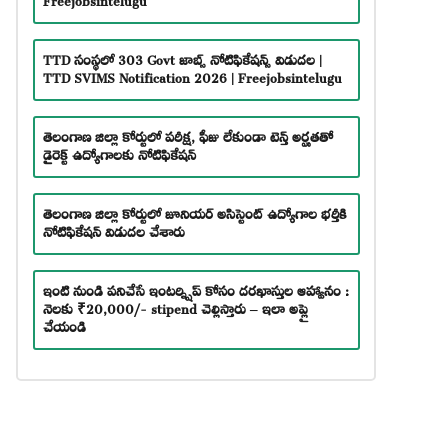
TTD సంస్థలో 303 Govt జాబ్స్ నోటిఫికేషన్స్ విడుదల |
TTD SVIMS Notification 2026 | Freejobsintelugu
తెలంగాణ జిల్లా కోర్టులో పరీక్ష, ఫీజు లేకుండా టెన్త్ అర్హతతో
డైరెక్ట్ ఉద్యోగాలకు నోటిఫికేషన్
తెలంగాణ జిల్లా కోర్టులో జూనియర్ అసిస్టెంట్ ఉద్యోగాల భర్తీకి
నోటిఫికేషన్ విడుదల చేశారు
ఇంటి నుండి పనిచేసే ఇంటర్న్షిప్ కోసం దరఖాస్తుల ఆహ్వానం :
నెలకు ₹20,000/- stipend చెల్లిస్తారు – ఇలా అప్లై
చేయండి