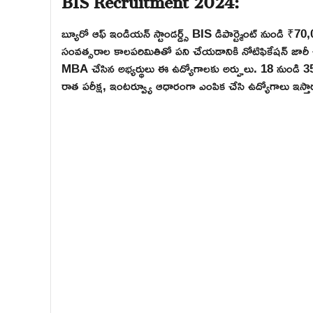
బ్యూరో ఆఫ్ ఇండియన్ స్టాండర్డ్స్ BIS డిపార్ట్మెంట్ నుండి ₹7
సంవత్సరాల కాలపరిమితితో పని చేయడానికి నోటిఫికేషన్ జారీ 
MBA చేసిన అభ్యర్థులు ఈ ఉద్యోగాలకు అర్హులు. 18 నుండి 
రాత పరీక్ష, ఇంటర్వ్యూ ఆధారంగా ఎంపిక చేసి ఉద్యోగాలు ఇస్తారు