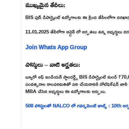
ముఖ్యమైన తేదీలు:
BIS ఫుడ్ డిపార్ట్మెంట్ ఉద్యోగాలకు ఈ క్రింద తేదీలలోగా దరఖాస
11.01.2025 తేదీలోగా ఆన్లైన్ లో అర్హతలు ఉన్న అభ్యర్థులు ద
Join Whats App Group
పోస్టులు – వాటి అర్హతలు:
బ్యూరో ఆఫ్ ఇండియన్ స్టాండర్డ్స్ BIS డిపార్ట్మెంట్ నుండి ₹7
సంవత్సరాల కాలపరిమితితో పని చేయడానికి నోటిఫికేషన్ జారీ 
MBA చేసిన అభ్యర్థులు ఈ ఉద్యోగాలకు అర్హులు.
508 పోస్టులతో NALCO లో గవర్నమెంట్ జాబ్స్ : 10th అర