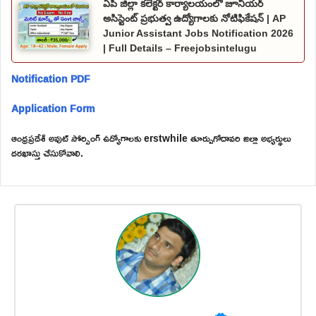
ఏపీ జిల్లా కలెక్టర్ కార్యాలయంలో జూనియర్
అసిస్టెంట్ ప్రభుత్వ ఉద్యోగాలకు నోటిఫికేషన్ | AP
Junior Assistant Jobs Notification 2026
| Full Details – Freejobsintelugu
Notification PDF
Application Form
ఆంధ్రప్రదేశ్ అవుట్ సోర్సింగ్ ఉద్యోగాలకు erstwhile తూర్పుగోదావరి జిల్లా అభ్యర్థులు
దరఖాస్తు చేసుకోవాలి.