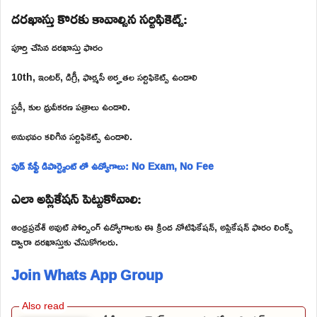
దరఖాస్తు కొరకు కావాల్సిన సర్టిఫికెట్స్:
పూర్తి చేసిన దరఖాస్తు ఫారం
10th, ఇంటర్, డిగ్రీ, ఫార్మసీ అర్హతల సర్టిఫికెట్స్ ఉండాలి
స్టడీ, కుల ధ్రువీకరణ పత్రాలు ఉండాలి.
అనుభవం కలిగిన సర్టిఫికెట్స్ ఉండాలి.
ఫుడ్ సేఫ్టీ డిపార్ట్మెంట్ లో ఉద్యోగాలు: No Exam, No Fee
ఎలా అప్లికేషన్ పెట్టుకోవాలి:
ఆంధ్రప్రదేశ్ అవుట్ సోర్సింగ్ ఉద్యోగాలకు ఈ క్రింద నోటిఫికేషన్, అప్లికేషన్ ఫారం లింక్స్
ద్వారా దరఖాస్తుకు చేసుకోగలరు.
Join Whats App Group