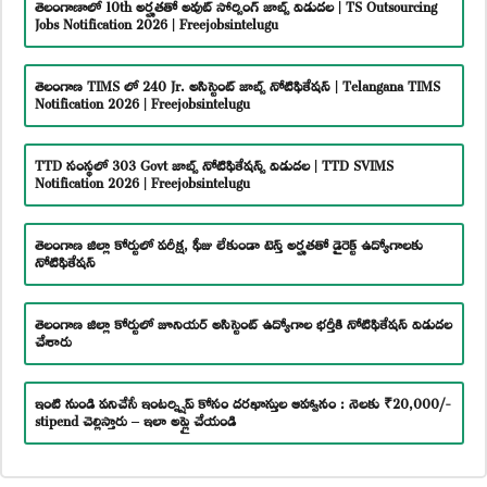
తెలంగాణాలో 10th అర్హతతో అవుట్ సోర్సింగ్ జాబ్స్ విడుదల | TS Outsourcing
Jobs Notification 2026 | Freejobsintelugu
తెలంగాణ TIMS లో 240 Jr. అసిస్టెంట్ జాబ్స్ నోటిఫికేషన్ | Telangana TIMS
Notification 2026 | Freejobsintelugu
TTD సంస్థలో 303 Govt జాబ్స్ నోటిఫికేషన్స్ విడుదల | TTD SVIMS
Notification 2026 | Freejobsintelugu
తెలంగాణ జిల్లా కోర్టులో పరీక్ష, ఫీజు లేకుండా టెన్త్ అర్హతతో డైరెక్ట్ ఉద్యోగాలకు
నోటిఫికేషన్
తెలంగాణ జిల్లా కోర్టులో జూనియర్ అసిస్టెంట్ ఉద్యోగాల భర్తీకి నోటిఫికేషన్ విడుదల
చేశారు
ఇంటి నుండి పనిచేసే ఇంటర్న్షిప్ కోసం దరఖాస్తుల ఆహ్వానం : నెలకు ₹20,000/-
stipend చెల్లిస్తారు – ఇలా అప్లై చేయండి