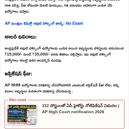
రాత పరీక్ష, ఫీజు లేకుండా మెరిట్ మార్కులు, గత అనుభవం ఆధారంగా ఎంపిక చేసి
ఉద్యోగాలు ఇస్తారు.
AP మంత్రుల పేషిల్లో అవుట్ సోర్సింగ్ జాబ్స్: No Exam
శాలరీ వివరాలు:
ఆంధ్రప్రదేశ్ అవుట్ సోర్సింగ్ ఉద్యోగాలకు ఎంపిక అయిన అభ్యర్థులకు పోస్టులను అనుసరించి
₹15,000/- నుండి ₹35,000/- వరకు జీతాలు చెల్లిస్తారు. ఇవి అవుట్ సోర్సింగ్
ఉద్యోగాలు కాబట్టి ఇతర అలవెన్సెస్ ఉండవు.
అప్లికేషన్ ఫీజు:
AP NHM ఉద్యోగాలకు దరఖాస్తు చేసుకోవడానికి ఎటువంటి అప్లికేషన్ ఫీజు లేదు. అన్ని
కులాల అభ్యర్థులు ఉచితంగా దరఖాస్తు చేసుకువచ్చు .
332 పోస్టులతో ఏపీ హైకోర్టు నోటిఫికేషన్ విడుదల |
AP High Court notification 2026