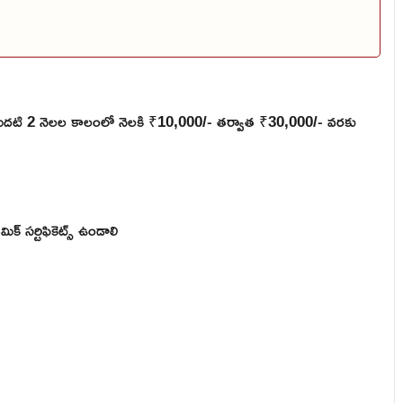
 మొదటి 2 నెలల కాలంలో నెలకి ₹10,000/- తర్వాత ₹30,000/- వరకు
 సర్టిఫికెట్స్ ఉండాలి