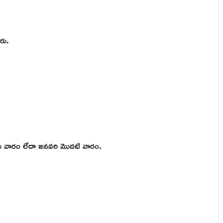
రు.
ఆఖరు వారం లేదా జనవరి మొదటి వారం.