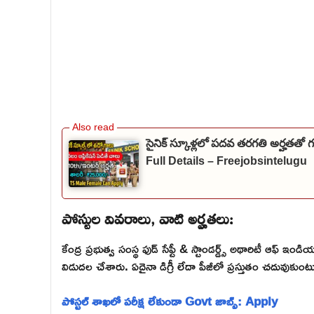
సైనిక్ స్కూళ్లలో పదవ తరగతి అర్హతతో
Full Details – Freejobsintelugu
పోస్టుల వివరాలు, వాటి అర్హతలు:
కేంద్ర ప్రభుత్వ సంస్థ ఫుడ్ సేఫ్టీ & స్టాండర్డ్స్ అథారిటీ ఆఫ
విడుదల చేశారు. ఏదైనా డిగ్రీ లేదా పీజీలో ప్రస్తుతం చదువుకుంటు
పోస్టల్ శాఖలో పరీక్ష లేకుండా Govt జాబ్స్: Apply