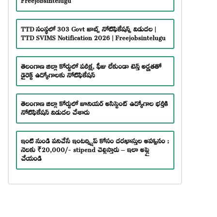
TTD సంస్థలో 303 Govt జాబ్స్ నోటిఫికేషన్స్ విడుదల |
TTD SVIMS Notification 2026 | Freejobsintelugu
తెలంగాణ జిల్లా కోర్టులో పరీక్ష, ఫీజు లేకుండా టెన్త్ అర్హతతో
డైరెక్ట్ ఉద్యోగాలకు నోటిఫికేషన్
తెలంగాణ జిల్లా కోర్టులో జూనియర్ అసిస్టెంట్ ఉద్యోగాల భర్తీకి
నోటిఫికేషన్ విడుదల చేశారు
ఇంటి నుండి పనిచేసే ఇంటర్న్షిప్ కోసం దరఖాస్తుల ఆహ్వానం :
నెలకు ₹20,000/- stipend చెల్లిస్తారు – ఇలా అప్లై
చేయండి