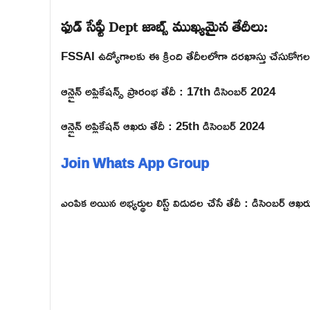
ఫుడ్ సేఫ్టీ Dept జాబ్స్ ముఖ్యమైన తేదీలు:
FSSAI ఉద్యోగాలకు ఈ క్రింది తేదీలలోగా దరఖాస్తు చేసుకోగల
ఆన్లైన్ అప్లికేషన్స్ ప్రారంభ తేదీ : 17th డిసెంబర్ 2024
ఆన్లైన్ అప్లికేషన్ ఆఖరు తేదీ : 25th డిసెంబర్ 2024
Join Whats App Group
ఎంపిక అయిన అభ్యర్థుల లిస్ట్ విడుదల చేసే తేదీ : డిసెంబర్ 