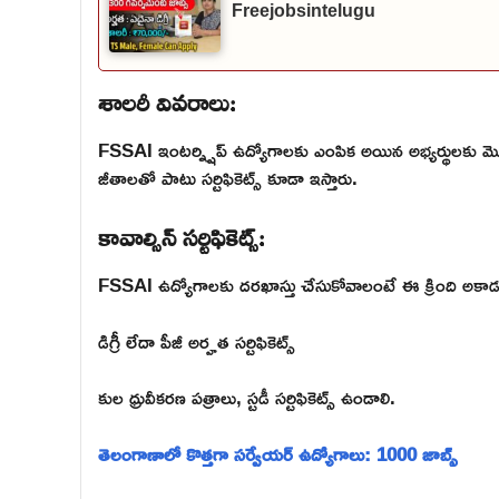
Freejobsintelugu
శాలరీ వివరాలు:
FSSAI ఇంటర్న్షిప్ ఉద్యోగాలకు ఎంపిక అయిన అభ్యర్థులకు
జీతాలతో పాటు సర్టిఫికెట్స్ కూడా ఇస్తారు.
కావాల్సిన్ సర్టిఫికెట్స్:
FSSAI ఉద్యోగాలకు దరఖాస్తు చేసుకోవాలంటే ఈ క్రింది అకాడమిక్
డిగ్రీ లేదా పీజీ అర్హత సర్టిఫికెట్స్
కుల ధ్రువీకరణ పత్రాలు, స్టడీ సర్టిఫికెట్స్ ఉండాలి.
తెలంగాణాలో కొత్తగా సర్వేయర్ ఉద్యోగాలు: 1000 జాబ్స్