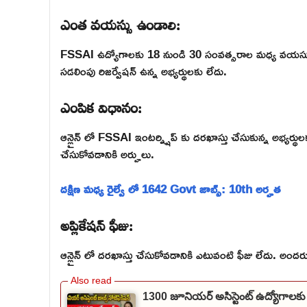
ఎంత వయస్సు ఉండాలి:
FSSAI ఉద్యోగాలకు 18 నుండి 30 సంవత్సరాల మధ్య వయస్స
సడలింపు రిజర్వేషన్ ఉన్న అభ్యర్థులకు లేదు.
ఎంపిక విధానం:
ఆన్లైన్ లో FSSAI ఇంటర్న్షిప్ కు దరఖాస్తు చేసుకున్న అభ్యర్థుల
చేసుకోవడానికి అర్హులు.
దక్షిణ మధ్య రైల్వే లో 1642 Govt జాబ్స్: 10th అర్హత
అప్లికేషన్ ఫీజు:
ఆన్లైన్ లో దరఖాస్తు చేసుకోవడానికి ఎటువంటి ఫీజు లేదు. అంద
1300 జూనియర్ అసిస్టెంట్ ఉద్యోగాలకు