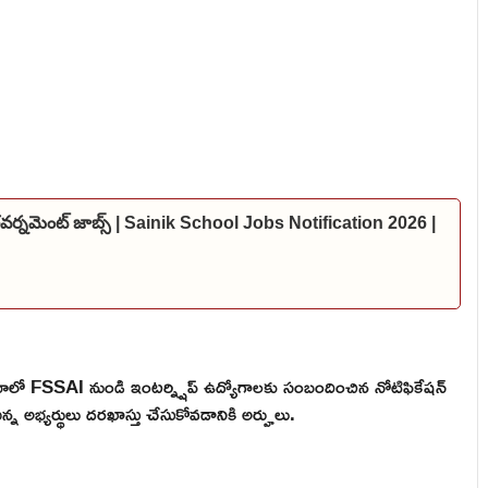
 గవర్నమెంట్ జాబ్స్ | Sainik School Jobs Notification 2026 |
్ ఇండియాలో FSSAI నుండి ఇంటర్న్షిప్ ఉద్యోగాలకు సంబందించిన నోటిఫికేషన్
న్న అభ్యర్థులు దరఖాస్తు చేసుకోవడానికి అర్హులు.