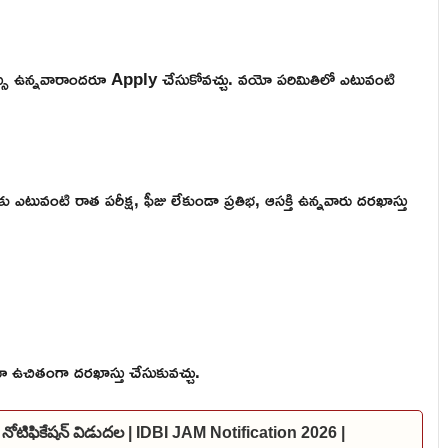
ు ఉన్నవారాందరూ Apply చేసుకోవచ్చు. వయో పరిమితిలో ఎటువంటి
కు ఎటువంటి రాత పరీక్ష, ఫీజు లేకుండా ప్రతిభ, ఆసక్తి ఉన్నవారు దరఖాస్తు
రూ ఉచితంగా దరఖాస్తు చేసుకువచ్చు.
 నోటిఫికేషన్ విడుదల | IDBI JAM Notification 2026 |