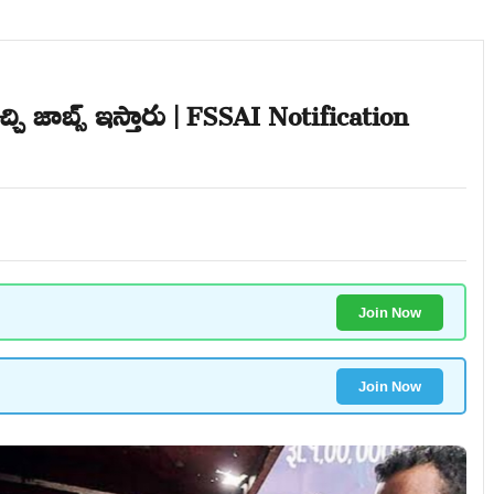
ఇచ్చి జాబ్స్ ఇస్తారు | FSSAI Notification
Join Now
Join Now