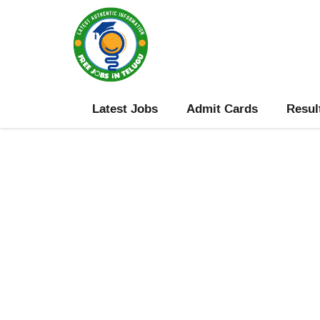
Skip
to
content
Latest Jobs
Admit Cards
Resul