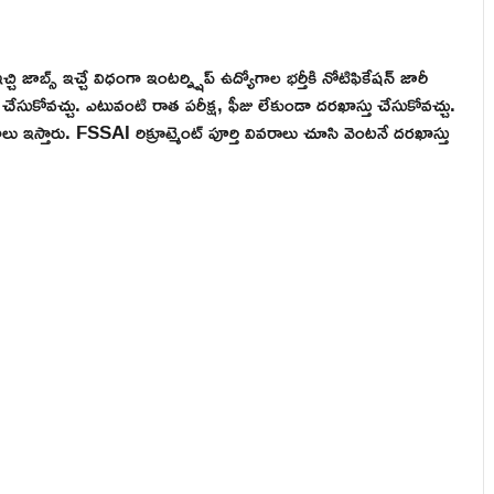
ఇచ్చి జాబ్స్ ఇచ్చే విధంగా ఇంటర్న్షిప్ ఉద్యోగాల భర్తీకి నోటిఫికేషన్ జారీ
్తు చేసుకోవచ్చు. ఎటువంటి రాత పరీక్ష, ఫీజు లేకుండా దరఖాస్తు చేసుకోవచ్చు.
ోగాలు ఇస్తారు. FSSAI రిక్రూట్మెంట్ పూర్తి వివరాలు చూసి వెంటనే దరఖాస్తు