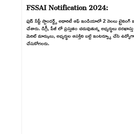
FSSAI Notification 2024:
ఫుడ్ సేఫ్టీ స్టాండర్డ్స్ అథారిటీ ఆఫ్ ఇండియాలో 2 నెలలు ట్రైనింగ్ 
చేశారు. డిగ్రీ, పీజీ లో ప్రస్తుతం చదువుతున్న అభ్యర్థులు దరఖాస
మెరిట్ మార్కులు, అభ్యర్థుల ఆసక్తిని బట్టి ఇంటర్వ్యూ చేసి ఉద్య
చేసుకోగలరు.