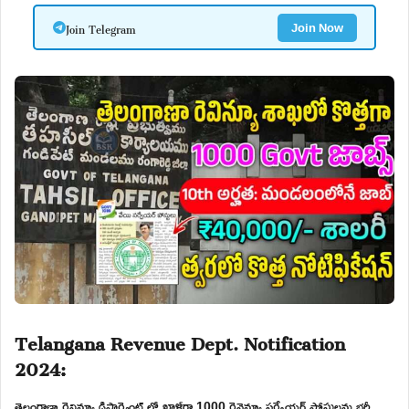
Join Telegram
Join Now
Telangana Revenue Dept. Notification
2024:
తెలంగాణా రెవిన్యూ డిపార్ట్మెంట్ లో ఖాళీగా 1000 రెవెన్యూ సర్వేయర్ పోస్టులను భర్తీ