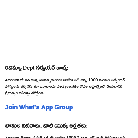
రెవెన్యూ Dept సర్వేయర్ జాబ్స్:
తెలంగాణాలో గత కొన్ని సంవత్సరాలుగా ఖాళీగా పడి ఉన్న 1000 మండల సర్వేయర్
పోస్టులను భర్తీ చేసి భూ వివాదాలను పరిష్కరించడం కోసం రిక్రూట్మెంట్ చేయడానికి
ప్రభుత్వం కసరత్తు చేస్తోంది.
Join What’s App Group
పోస్టుల వివరాలు, వాటి యొక్క అర్హతలు:
తెలంగాణా రెవిన్యూ డిపార్ట్మెంట్ లో ఖాళీగా 1000 రెవెన్యూ సర్వేయర్ పోస్టులను భర్తీ