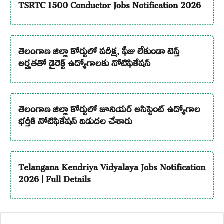
TSRTC 1500 Conductor Jobs Notification 2026
తెలంగాణ జిల్లా కోర్టులో పరీక్ష, ఫీజు లేకుండా టెన్త్
అర్హతతో డైరెక్ట్ ఉద్యోగాలకు నోటిఫికేషన్
తెలంగాణ జిల్లా కోర్టులో జూనియర్ అసిస్టెంట్ ఉద్యోగాల
భర్తీకి నోటిఫికేషన్ విడుదల చేశారు
Telangana Kendriya Vidyalaya Jobs Notification
2026 | Full Details