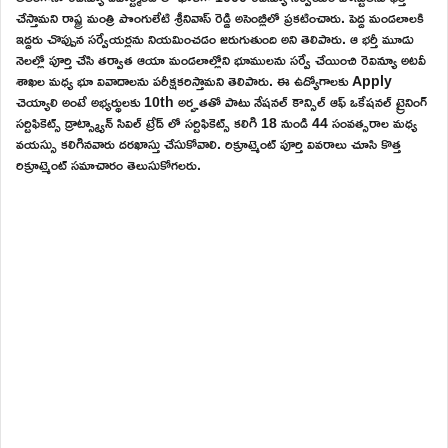
చేస్తామని రాష్ట్ర మంత్రి పొంగులేటి శ్రీనివాస్ రెడ్డి అసెంబ్లీలో ప్రకటించారు. పెద్ద మండలాలకి
ఇద్దరు చొప్పున సర్వేయర్లను నియమించడం జరుగుతుంది అని తెలిపారు. ఆ భర్తీ మూడు
నెలల్లో పూర్తి చేసి తర్వాత ఆయా మండలాల్లోని భూములను సర్వే చేయించి రెవిన్యూ అటవీ
శాఖల మధ్య భూ వివాదాలను పరీక్షకరిస్తామని తెలిపారు. ఈ ఉద్యోగాలకు Apply
చెయ్యాలి అంటే అభ్యర్థులకు 10th అర్హతతో పాటు నేషనల్ కౌన్సిల్ ఆఫ్ ఒకేషనల్ ట్రైనింగ్
సర్టిఫికెట్స్ డ్రాట్స్మ్యాన్ సివిల్ ట్రేడ్ లో సర్టిఫికెట్స్ కలిగి 18 నుండి 44 సంవత్సరాల మధ్య
వయస్సు కలిగినవారు దరఖాస్తు చేసుకోవాలి. రిక్రూట్మెంట్ పూర్తి వివరాలు చూసి కొత్త
రిక్రూట్మెంట్ సమాచారం తెలుసుకోగలరు.