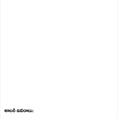
శాలరీ వివరాలు: