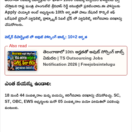
చేస్తామని రాష్ట్ర మంత్రి పొంగులేటి శ్రీనివాస్ రెడ్డి అసెంబ్లీలో ప్రకటించారు.ఈ పోస్టులకు
Apply చెయ్యాలి అంటే అభ్యర్థులకు 10th అర్హతతో పాటు నేషనల్ కౌన్సిల్ ఆఫ్
ఒకేషనల్ ట్రైనింగ్ సర్టిఫికెట్స్ డ్రాట్స్మ్యాన్ సివిల్ ట్రేడ్ లో సర్టిఫికెట్స్ కలిగినవారు దరఖాస్తు
చేసుకోగలరు.
వెల్ఫేర్ డిపార్ట్మెంట్ లో అవుట్ సోర్సింగ్ జాబ్స్: 10+2 అర్హత
తెలంగాణాలో 10th అర్హతతో అవుట్ సోర్సింగ్ జాబ్స్
విడుదల | TS Outsourcing Jobs
Notification 2026 | Freejobsintelugu
ఎంత వయస్సు ఉండాలి:
18 నుండి 44 సంవత్సరాల మధ్య వయస్సు కలిగినవారు దరఖాస్తు చేసుకోవచ్చు. SC,
ST, OBC, EWS అభ్యర్థులకు మరో 05 సంవత్సరాల వయో పరిమితిలో సడలింపు
ఉంటుంది.