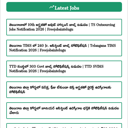
Latest Jobs
తెలంగాణాలో 10th అర్హతతో అవుట్ సోర్సింగ్ జాబ్స్ విడుదల | TS Outsourcing
Jobs Notification 2026 | Freejobsintelugu
తెలంగాణ TIMS లో 240 Jr. అసిస్టెంట్ జాబ్స్ నోటిఫికేషన్ | Telangana TIMS
Notification 2026 | Freejobsintelugu
TTD సంస్థలో 303 Govt జాబ్స్ నోటిఫికేషన్స్ విడుదల | TTD SVIMS
Notification 2026 | Freejobsintelugu
తెలంగాణ జిల్లా కోర్టులో పరీక్ష, ఫీజు లేకుండా టెన్త్ అర్హతతో డైరెక్ట్ ఉద్యోగాలకు
నోటిఫికేషన్
తెలంగాణ జిల్లా కోర్టులో జూనియర్ అసిస్టెంట్ ఉద్యోగాల భర్తీకి నోటిఫికేషన్ విడుదల
చేశారు