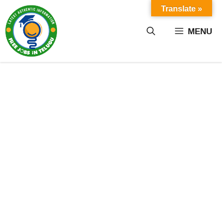
Skip
Translate »
to
content
MENU