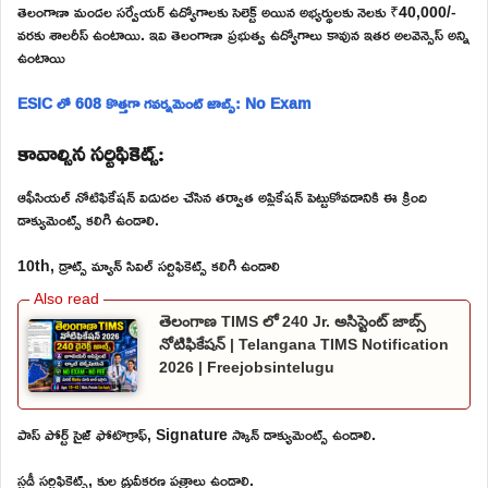
తెలంగాణా మండల సర్వేయర్ ఉద్యోగాలకు సెలెక్ట్ అయిన అభ్యర్థులకు నెలకు ₹40,000/-
వరకు శాలరీస్ ఉంటాయి. ఇవి తెలంగాణా ప్రభుత్వ ఉద్యోగాలు కావున ఇతర అలవెన్సెస్ అన్ని
ఉంటాయి
ESIC లో 608 కొత్తగా గవర్నమెంట్ జాబ్స్: No Exam
కావాల్సిన సర్టిఫికెట్స్:
ఆఫీసియల్ నోటిఫికేషన్ విడుదల చేసిన తర్వాత అప్లికేషన్ పెట్టుకోవడానికి ఈ క్రింది
డాక్యుమెంట్స్ కలిగి ఉండాలి.
10th, డ్రాట్స్ మ్యాన్ సివిల్ సర్టిఫికెట్స్ కలిగి ఉండాలి
తెలంగాణ TIMS లో 240 Jr. అసిస్టెంట్ జాబ్స్
నోటిఫికేషన్ | Telangana TIMS Notification
2026 | Freejobsintelugu
పాస్ పోర్ట్ సైజ్ ఫోటొగ్రాఫ్, Signature స్కాన్ డాక్యుమెంట్స్ ఉండాలి.
స్టడీ సర్టిఫికెట్స్, కుల ధ్రువీకరణ పత్రాలు ఉండాలి.