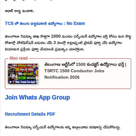
ఆధార్ కార్డు ఉండాలి.
TCS లో తెలుగు వచ్చినవారికి ఉద్యోగాలు : No Exam
తెలంగాణా రెవిన్యూ శాఖ కొత్తగా 1000 మండల సర్వేయర్ ఉద్యోగాల భర్తీ కోసం మరి కొద్ది
రోజుల్లో నోటిఫికేషన్ విడుదల చేసి 3 నెలల్లో రిక్రూట్మెంట్ ప్రాసెస్ పూర్తి చేసి ఉద్యోగాల
నియామక ప్రక్రియ పూర్తి చేయాలనీ ప్రభుత్వం చూస్తోంది.
తెలంగాణ ఆర్టీసీలో 1500 కండక్టర్ ఉద్యోగాలు భర్తీ |
TSRTC 1500 Conductor Jobs
Notification 2026
Join Whats App Group
Recruitment Details PDF
తెలంగాణా రెవిన్యూ సర్వేయర్ ఉద్యోగాలకు అన్ని జిల్లాలవారు దరఖాస్తు చేసుకోవచ్చు.