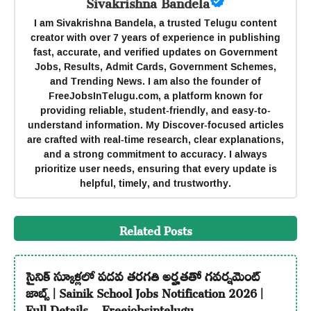
Sivakrishna Bandela
I am Sivakrishna Bandela, a trusted Telugu content
creator with over 7 years of experience in publishing
fast, accurate, and verified updates on Government
Jobs, Results, Admit Cards, Government Schemes,
and Trending News. I am also the founder of
FreeJobsInTelugu.com, a platform known for
providing reliable, student-friendly, and easy-to-
understand information. My Discover-focused articles
are crafted with real-time research, clear explanations,
and a strong commitment to accuracy. I always
prioritize user needs, ensuring that every update is
helpful, timely, and trustworthy.
Related Posts
సైనిక్ స్కూళ్లలో పదవ తరగతి అర్హతతో గవర్నమెంట్
జాబ్స్ | Sainik School Jobs Notification 2026 |
Full Details – Freejobsintelugu