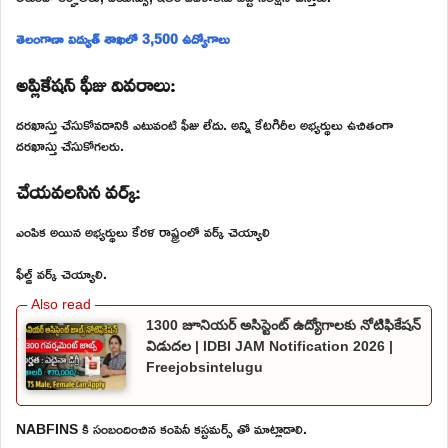
తెలంగాణా విద్యుత్ శాఖలో 3,500 ఉద్యోగాలు
అప్లికేషన్ ఫీజు వివరాలు:
దరఖాస్తు చేసుకోవడానికి ఎటువంటి ఫీజు లేదు. అన్ని కేటగిరీల అభ్యర్థులు ఉచితంగా
దరఖాస్తు చేసుకోగలరు.
చేయవలసిన వర్క్:
ఎంపిక అయిన అభ్యర్థులు కేరళ రాష్ట్రంలో వర్క్ చెయ్యాలి
ఫీల్డ్ వర్క్ చెయ్యాలి.
1300 జూనియర్ అసిస్టెంట్ ఉద్యోగాలకు నోటిఫికేషన్
విడుదల | IDBI JAM Notification 2026 |
Freejobsintelugu
NABFINS కి సంబందించిన కంపెనీ కస్టమర్స్ తో మాట్లాడాలి.