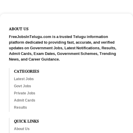
ABOUT US
FreeJobsInTelugu.com is a trusted Telugu information
platform dedicated to providing fast, accurate, and verified
updates on Government Jobs, Latest Notifications, Results,
Admit Cards, Exam Dates, Government Schemes, Trending
News, and Career Guidance.
CATEGORIES
Latest Jobs
Govt Jobs
Private Jobs
Admit Cards
Results
QUICK LINKS
About Us