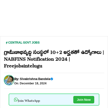
CENTRAL GOVT JOBS
గ్రామీణాభివృద్ధి సంస్థలో 10+2 అర్హతతో ఉద్యోగాలు |
NABFINS Notification 2024 |
Freejobsintelugu
By:
Sivakrishna Bandela
On: December 18, 2024
Join WhatsApp
Join Now