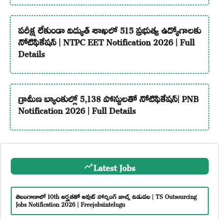
పరీక్ష లేకుండా విద్యుత్ శాఖలో 515 ప్రభుత్వ ఉద్యోగాలకు
నోటిఫికేషన్ | NTPC EET Notification 2026 | Full
Details
గ్రామీణ బ్యాంకుల్లో 5,138 పోస్టులతో నోటిఫికేషన్| PNB
Notification 2026 | Full Details
Latest Jobs
తెలంగాణాలో 10th అర్హతతో అవుట్ సోర్సింగ్ జాబ్స్ విడుదల | TS Outsourcing
Jobs Notification 2026 | Freejobsintelugu