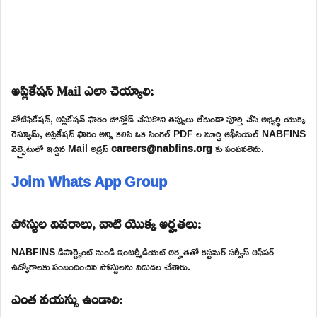
అప్లికేషన్ Mail ఎలా చెయ్యాలి:
నోటిఫికేషన్, అప్లికేషన్ ఫారం డౌన్లోడ్ చేసుకొని తప్పులు లేకుండా పూర్తి చేసి అభ్యర్థి యొక్క
రెస్యూమ్, అప్లికేషన్ ఫారం అన్ని కలిపి ఒక సింగల్ PDF ల మార్చి ఆఫీసియల్ NABFINS
వెబ్సైటులో ఇచ్చిన Mail అడ్రస్
careers@nabfins.org
కు పంపవలెను.
Joim Whats App Group
పోస్టుల వివరాలు, వాటి యొక్క అర్హతలు:
NABFINS డిపార్ట్మెంట్ నుండి ఇంటర్మీడియట్ అర్హతతో కస్టమర్ సర్వీస్ ఆఫీసర్
ఉద్యోగాలకు సంబందించిన పోస్టులను విడుదల చేశారు.
ఎంత వయస్సు ఉండాలి: