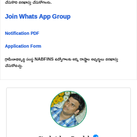
చేసుకొని దరఖాస్తు చేసుకోగలరు.
Join Whats App Group
Notification PDF
Application Form
గ్రామీణాభివృద్ధి సంస్థ NABFINS ఉద్యోగాలకు అన్ని రాష్ట్రాల అభ్యర్థులు దరఖాస్తు
చేసుకోవచ్చు.