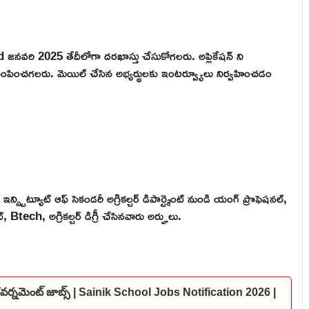
3rd జనవరి 2025 తేదీలోగా దరఖాస్తు చేసుకోగలరు. అప్లికేషన్ ని
చగలరు. మెయిల్ చేసిన అభ్యర్థులకు ఇంటర్వ్యూలు నిర్వహించడం
ఇన్స్టిట్యూట్ ఆఫ్ సెకండరీ అగ్రికల్చర్ డిపార్ట్మెంట్ నుండి యంగ్ ప్రొఫెషనల్,
tech, అగ్రికల్చర్ డిగ్రీ చేసినవారు అర్హులు.
 గవర్నమెంట్ జాబ్స్ | Sainik School Jobs Notification 2026 |