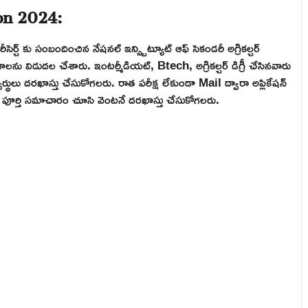
ion 2024:
ీసెర్చ్ కు సంబందించిన నేషనల్ ఇన్స్టిట్యూట్ ఆఫ్ సెకండరీ అగ్రికల్చర్
గాలను విడుదల చేశారు. ఇంటర్మీడియట్, Btech, అగ్రికల్చర్ డిగ్రీ చేసినవారు
ులు దరఖాస్తు చేసుకోగలరు. రాత పరీక్ష లేకుండా Mail ద్వారా అప్లికేషన్
గాల పూర్తి సమాచారం చూసి వెంటనే దరఖాస్తు చేసుకోగలరు.