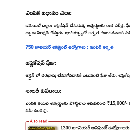
ఎంపిక విధానం ఎలా:
ఇమెయిల్ ద్వారా అప్లికేషన్ చేసుకున్న అభ్యర్థులకు రాత పరీక
ద్వారా సెలక్షన్ చేస్తారు. ఇంటర్వ్యూలో అర్హత పొందినవారికి ఉద్
750 జూనియర్ అసిస్టెంట్ ఉద్యోగాలు : ఇంటర్ అర్హత
అప్లికేషన్ ఫీజు:
ఆన్లైన్ లో దరఖాస్తు చేసుకోవడానికి ఎటువంటి ఫీజు లేదు. అప్లికేషన
శాలరీ వివరాలు:
ఎంపిక అయిన అభ్యర్థులకు పోస్టులను అనుసరించి ₹15,000/- న
ఏమీ ఉండవు.
1300 జూనియర్ అసిస్టెంట్ ఉద్యోగాలకు