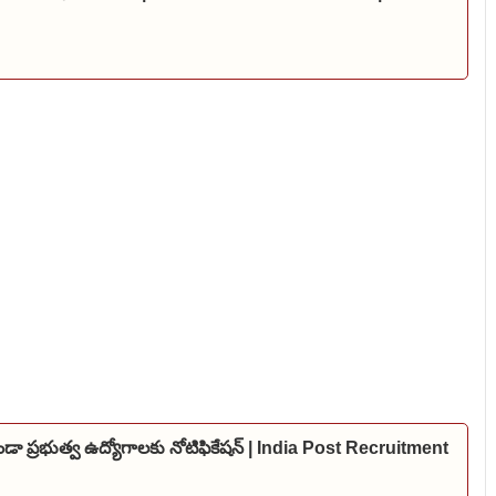
కుండా ప్రభుత్వ ఉద్యోగాలకు నోటిఫికేషన్ | India Post Recruitment