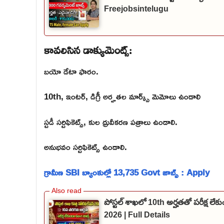
Freejobsintelugu
కావలిసిన డాక్యుమెంట్స్:
బయో డేటా ఫారం.
10th, ఇంటర్, డిగ్రీ అర్హతల మార్క్స్ మెమోలు ఉండాలి
స్టడీ సర్టిఫికెట్స్, కుల ధ్రువీకరణ పత్రాలు ఉండాలి.
అనుభవం సర్టిఫికెట్స్ ఉండాలి.
గ్రామీణ SBI బ్యాంకుల్లో 13,735 Govt జాబ్స్ : Apply
పోస్టల్ శాఖలో 10th అర్హతతో పరీక్ష లే
2026 | Full Details