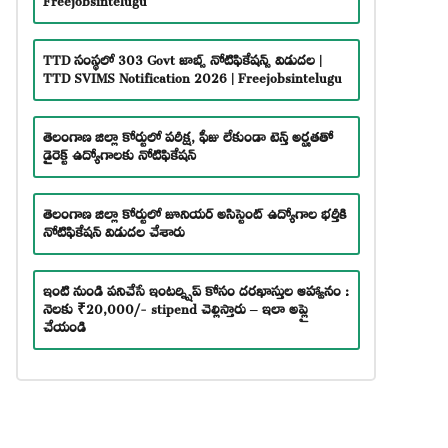
TTD సంస్థలో 303 Govt జాబ్స్ నోటిఫికేషన్స్ విడుదల |
TTD SVIMS Notification 2026 | Freejobsintelugu
తెలంగాణ జిల్లా కోర్టులో పరీక్ష, ఫీజు లేకుండా టెన్త్ అర్హతతో
డైరెక్ట్ ఉద్యోగాలకు నోటిఫికేషన్
తెలంగాణ జిల్లా కోర్టులో జూనియర్ అసిస్టెంట్ ఉద్యోగాల భర్తీకి
నోటిఫికేషన్ విడుదల చేశారు
ఇంటి నుండి పనిచేసే ఇంటర్న్షిప్ కోసం దరఖాస్తుల ఆహ్వానం :
నెలకు ₹20,000/- stipend చెల్లిస్తారు – ఇలా అప్లై
చేయండి