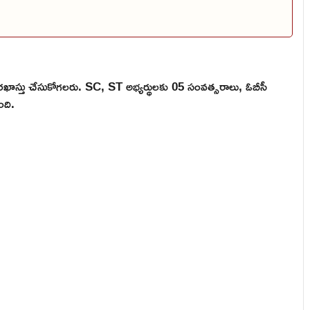
ఖాస్తు చేసుకోగలరు. SC, ST అభ్యర్థులకు 05 సంవత్సరాలు, ఓబీసీ
ంది.