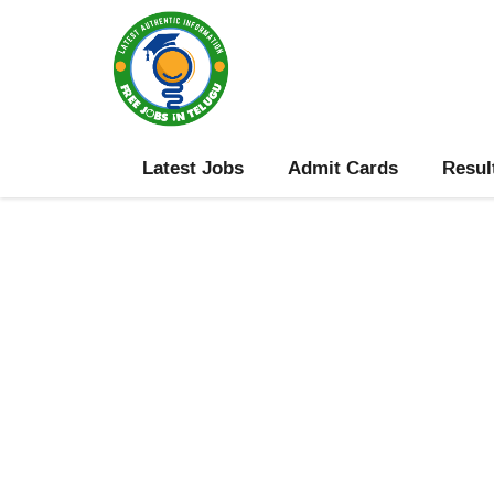
Skip
to
content
Latest Jobs
Admit Cards
Resul