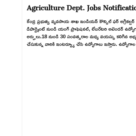
Agriculture Dept. Jobs Notificat
కేంద్ర ప్రభుత్వ వ్యవసాయ శాఖ ఇండియన్ కౌన్సిల్ ఫర్ అగ్రికల్చర్ ర
డిపార్ట్మెంట్ నుండి యంగ్ ప్రొఫెషనల్, లేబరేటరి అటెండర్ ఉద్యో
అర్హులు.18 నుండి 30 సంవత్సరాల మధ్య వయస్సు కలిగిన అభ్యర్థ
చేసుకున్న వారికి ఇంటర్వ్యూ చేసి ఉద్యోగాలు ఇస్తారు. ఉద్యో