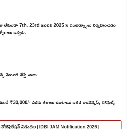
్ష, ఫీజు లేకుండా 7th, 23rd జనవరి 2025 న ఇంటర్వ్యూలు నిర్వహించడం
యోగాలు ఇస్తారు.
్స్ మెయిల్ చేస్తే చాలు
ుండి ₹30,000/- వరకు జీతాలు ఉంటాయి ఇతర అలవెన్సెస్, బెనిఫిట్స్
 నోటిఫికేషన్ విడుదల | IDBI JAM Notification 2026 |