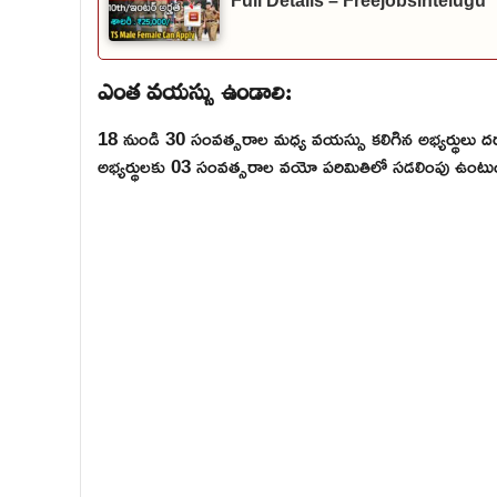
Full Details – Freejobsintelugu
ఎంత వయస్సు ఉండాలి:
18 నుండి 30 సంవత్సరాల మధ్య వయస్సు కలిగిన అభ్యర్థులు దర
అభ్యర్థులకు 03 సంవత్సరాల వయో పరిమితిలో సడలింపు ఉంటు