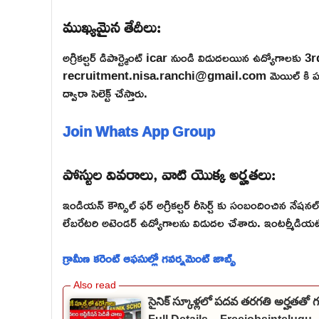
ముఖ్యమైన తేదీలు:
అగ్రికల్చర్ డిపార్ట్మెంట్ icar నుండి విడుదలయిన ఉద్యోగాలకు 
recruitment.nisa.ranchi@gmail.com మెయిల్ కి పంపిం
ద్వారా సెలెక్ట్ చేస్తారు.
Join Whats App Group
పోస్టుల వివరాలు, వాటి యొక్క అర్హతలు:
ఇండియన్ కౌన్సిల్ ఫర్ అగ్రికల్చర్ రీసెర్చ్ కు సంబందించిన నేషనల్ 
లేబరేటరి అటెండర్ ఉద్యోగాలను విడుదల చేశారు. ఇంటర్మీడియట్, B
గ్రామీణ కరెంట్ ఆఫసుల్లో గవర్నమెంట్ జాబ్స్
సైనిక్ స్కూళ్లలో పదవ తరగతి అర్హతతో