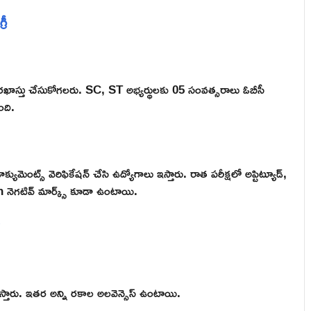
రీ
రఖాస్తు చేసుకోగలరు. SC, ST అభ్యర్థులకు 05 సంవత్సరాలు ఓబీసీ
ంది.
డాక్యుమెంట్స్ వెరిఫికేషన్ చేసి ఉద్యోగాలు ఇస్తారు. రాత పరీక్షలో అప్టిట్యూడ్,
/4th నెగటివ్ మార్క్స్ కూడా ఉంటాయి.
లిస్తారు. ఇతర అన్ని రకాల అలవెన్సెస్ ఉంటాయి.