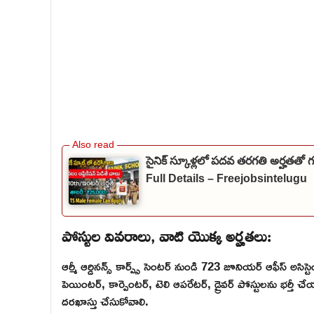
సైనిక్ స్కూళ్లలో పదవ తరగతి అర్హతతో
Full Details – Freejobsintelugu
పోస్టుల వివరాలు, వాటి యొక్క అర్హతలు:
ఆర్మీ ఆర్డినన్స్ కార్ప్స్ సెంటర్ నుండి 723 జూనియర్ ఆఫీస్ అసిస్టె
పెయింటర్, కార్పెంటర్, టెలి ఆపరేటర్, డ్రైవర్ పోస్టులను భర్తీ 
దరఖాస్తు చేసుకోవాలి.