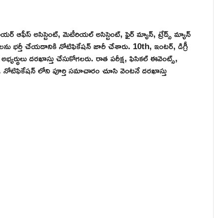
యర్ ఆఫీస్ అసిస్టెంట్, మెటీరియల్ అసిస్టెంట్, ఫైర్ మ్యాన్, ట్రేడ్స్ మ్యాన్
ులను భర్తీ చేయడానికి నోటిఫికేషన్ జారీ చేశారు. 10th, ఇంటర్, డిగ్రీ
యర్థులు దరఖాస్తు చేసుకోగలరు. రాత పరీక్ష, ఫిసికల్ ఈవెంట్స్,
తారు. నోటిఫికేషన్ లోని పూర్తి సమాచారం చూసి వెంటనే దరఖాస్తు