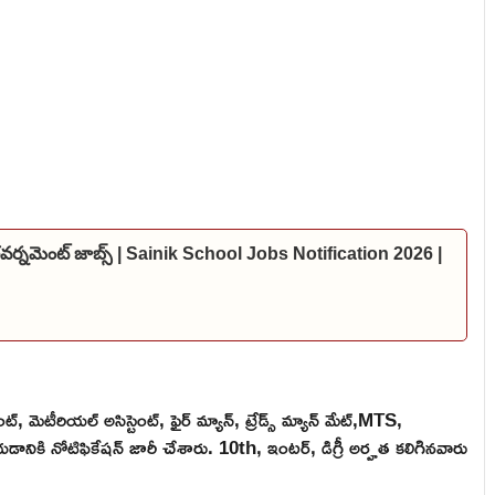
 గవర్నమెంట్ జాబ్స్ | Sainik School Jobs Notification 2026 |
ంట్, మెటీరియల్ అసిస్టెంట్, ఫైర్ మ్యాన్, ట్రేడ్స్ మ్యాన్ మేట్,MTS,
చేయడానికి నోటిఫికేషన్ జారీ చేశారు. 10th, ఇంటర్, డిగ్రీ అర్హత కలిగినవారు