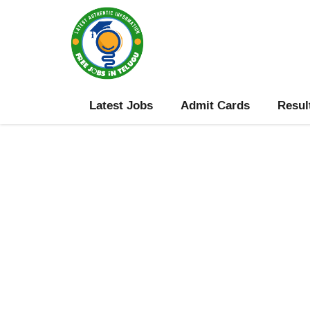
Skip
to
content
Latest Jobs
Admit Cards
Resul