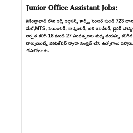
Junior Office Assistant Jobs:
సికింద్రాబాద్ లోని ఆర్మీ ఆర్డినన్స్ కార్ప్స్ సెంటర్ నుండి 723 జూని
మేట్,MTS, పెయింటర్, కార్పెంటర్, టెలి ఆపరేటర్, డ్రైవర్ పోస్ట
అర్హత కలిగి 18 నుండి 27 సంవత్సరాల మధ్య వయస్సు కలిగిన అభ్
డాక్యుమెంట్స్ వెరిఫికేషన్ ద్వారా సెలక్షన్ చేసి ఉద్యోగాలు ఇస్
చేసుకోగలరు.