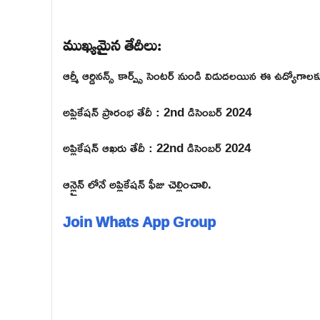
ముఖ్యమైన తేదీలు:
ఆర్మీ ఆర్డినన్స్ కార్ప్స్ సెంటర్ నుండి విడుదలయిన ఈ ఉద్యోగాల
అప్లికేషన్ ప్రారంభ తేదీ : 2nd డిసెంబర్ 2024
అప్లికేషన్ ఆఖరు తేదీ : 22nd డిసెంబర్ 2024
ఆన్లైన్ లోనే అప్లికేషన్ ఫీజు చెల్లించాలి.
Join Whats App Group