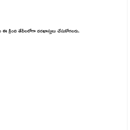
కు ఈ క్రింది తేదీలలోగా దరఖాస్తులు చేసుకోగలరు.