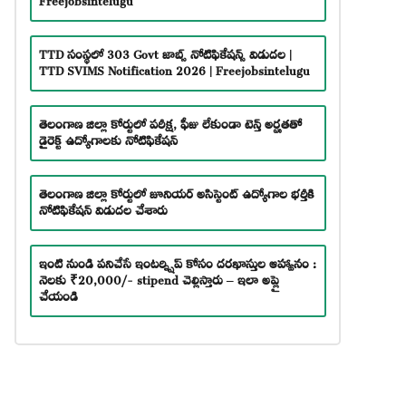
TTD సంస్థలో 303 Govt జాబ్స్ నోటిఫికేషన్స్ విడుదల |
TTD SVIMS Notification 2026 | Freejobsintelugu
తెలంగాణ జిల్లా కోర్టులో పరీక్ష, ఫీజు లేకుండా టెన్త్ అర్హతతో
డైరెక్ట్ ఉద్యోగాలకు నోటిఫికేషన్
తెలంగాణ జిల్లా కోర్టులో జూనియర్ అసిస్టెంట్ ఉద్యోగాల భర్తీకి
నోటిఫికేషన్ విడుదల చేశారు
ఇంటి నుండి పనిచేసే ఇంటర్న్షిప్ కోసం దరఖాస్తుల ఆహ్వానం :
నెలకు ₹20,000/- stipend చెల్లిస్తారు – ఇలా అప్లై
చేయండి