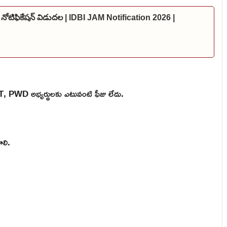
 నోటిఫికేషన్ విడుదల | IDBI JAM Notification 2026 |
 ST, PWD అభ్యర్థులకు ఎటువంటి ఫీజు లేదు.
ాలి.