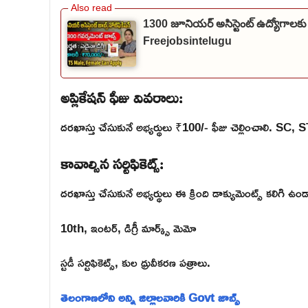
1300 జూనియర్ అసిస్టెంట్ ఉద్యోగాలకు
Freejobsintelugu
అప్లికేషన్ ఫీజు వివరాలు:
దరఖాస్తు చేసుకునే అభ్యర్థులు ₹100/- ఫీజు చెల్లించాలి. SC,
కావాల్సిన సర్టిఫికెట్స్:
దరఖాస్తు చేసుకునే అభ్యర్థులు ఈ క్రింది డాక్యుమెంట్స్ కలిగి ఉండ
10th, ఇంటర్, డిగ్రీ మార్క్స్ మెమో
స్టడీ సర్టిఫికెట్స్, కుల ధ్రువీకరణ పత్రాలు.
తెలంగాణలోని అన్ని జిల్లాలవారికి Govt జాబ్స్