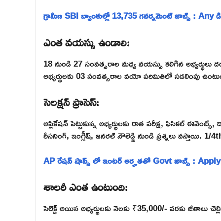
గ్రామీణ SBI బ్యాంకుల్లో 13,735 గవర్నమెంట్ జాబ్స్ : Any డిగ్
ఎంత వయస్సు ఉండాలి:
18 నుండి 27 సంవత్సరాల మధ్య వయస్సు కలిగిన అభ్యర్థులు ద
అభ్యర్థులకు 03 సంవత్సరాల వయో పరిమితిలో సడలింపు ఉంటు
సెలక్షన్ ప్రాసెస్:
అప్లికేషన్ పెట్టుకున్న అభ్యర్థులకు రాత పరీక్ష, ఫిసికల్ ఈవెంట్స్, 
రీసనింగ్, ఇంగ్లీష్, జనరల్ నౌలెడ్జి నుండి ప్రశ్నలు వస్తాయి. 1
AP రేషన్ షాప్స్ లో ఇంటర్ అర్హతతో Govt జాబ్స్ : Apply
శాలరీ ఎంత ఉంటుంది:
సెలెక్ట్ అయిన అభ్యర్థులకు నెలకు ₹35,000/- వరకు జీతాలు చెల్