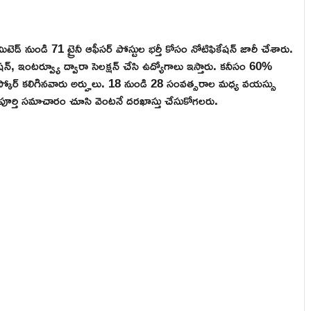
ిటెడ్ నుండి 71 ట్రైనీ ఆఫీసర్ పోస్టుల భర్తీ కోసం నోటిఫికేషన్ జారీ చేశారు.
్, ఇంటర్వ్యూ ద్వారా సెలక్షన్ చేసి ఉద్యోగాలు ఇస్తారు. కనీసం 60%
్ స్కోర్ కలిగినవారు అర్హులు. 18 నుండి 28 సంవత్సరాల మధ్య వయస్సు
ని పూర్తి సమాచారం చూసి వెంటనే దరఖాస్తు చేసుకోగలరు.