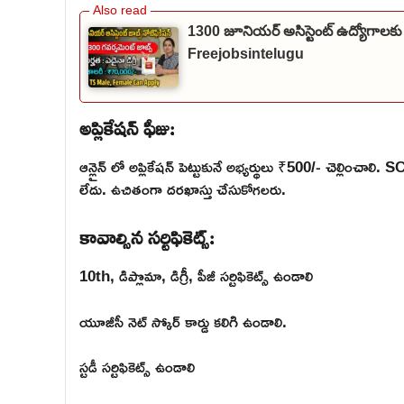
1300 జూనియర్ అసిస్టెంట్ ఉద్యోగాలకు
Freejobsintelugu
అప్లికేషన్ ఫీజు:
ఆన్లైన్ లో అప్లికేషన్ పెట్టుకునే అభ్యర్థులు ₹500/- చెల్లిం
లేదు. ఉచితంగా దరఖాస్తు చేసుకోగలరు.
కావాల్సిన సర్టిఫికెట్స్:
10th, డిప్లొమా, డిగ్రీ, పీజీ సర్టిఫికెట్స్ ఉండాలి
యూజీసీ నెట్ స్కోర్ కార్డు కలిగి ఉండాలి.
స్టడీ సర్టిఫికెట్స్ ఉండాలి