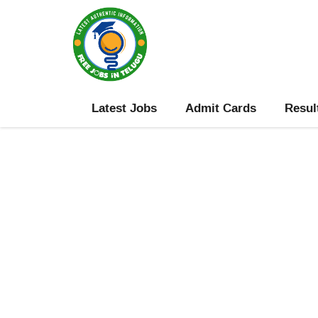
Skip
to
content
Latest Jobs
Admit Cards
Resul