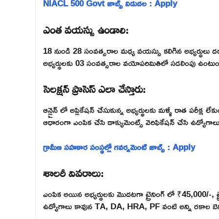
NIACL 500 Govt జాబ్స్ విడుదల : Apply
ఎంత వయస్సు ఉండాలి:
18 నుండి 28 సంవత్సరాల మధ్య వయస్సు కలిగిన అభ్యర్థులు ద
అభ్యర్థులకు 03 సంవత్సరాల వయోపరిమితిలో సడలింపు ఉంటుం
సెలక్షన్ ప్రాసెస్ ఎలా చేస్తారు:
ఆన్లైన్ లో అప్లికేషన్ చేసుకున్న అభ్యర్థులకు మళ్ళీ రాత పరీక్ష ల
ఆధారంగా ఎంపిక చేసి డాక్యుమెంట్స్ వెరిఫికేషన్ చేసి ఉద్యోగాలు
గ్రామీణ సహకార సంస్థల్లో గవర్నమెంట్ జాబ్స్ : Apply
శాలరీ వివరాలు:
ఎంపిక అయిన అభ్యర్థులకు మొదటగా ట్రైనింగ్ లో ₹45,000/-, ట
ఉద్యోగాలు కావున TA, DA, HRA, PF వంటి అన్ని రకాల బెనిఫిట్