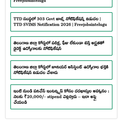
TTD సంస్థలో 303 Govt జాబ్స్ నోటిఫికేషన్స్ విడుదల |
TTD SVIMS Notification 2026 | Freejobsintelugu
తెలంగాణ జిల్లా కోర్టులో పరీక్ష, ఫీజు లేకుండా టెన్త్ అర్హతతో
డైరెక్ట్ ఉద్యోగాలకు నోటిఫికేషన్
తెలంగాణ జిల్లా కోర్టులో జూనియర్ అసిస్టెంట్ ఉద్యోగాల భర్తీకి
నోటిఫికేషన్ విడుదల చేశారు
ఇంటి నుండి పనిచేసే ఇంటర్న్షిప్ కోసం దరఖాస్తుల ఆహ్వానం :
నెలకు ₹20,000/- stipend చెల్లిస్తారు – ఇలా అప్లై
చేయండి