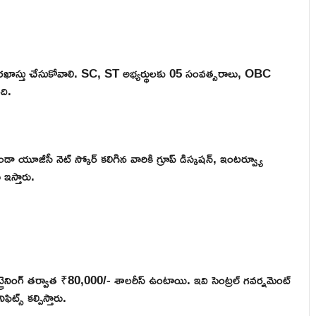
రఖాస్తు చేసుకోవాలి. SC, ST అభ్యర్థులకు 05 సంవత్సరాలు, OBC
ది.
ేకుండా యూజీసీ నెట్ స్కోర్ కలిగిన వారికి గ్రూప్ డిస్కషన్, ఇంటర్వ్యూ
 ఇస్తారు.
్రైనింగ్ తర్వాత ₹80,000/- శాలరీస్ ఉంటాయి. ఇవి సెంట్రల్ గవర్నమెంట్
స్ కల్పిస్తారు.