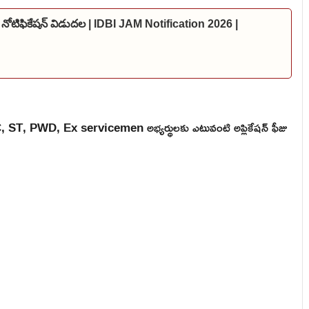
 నోటిఫికేషన్ విడుదల | IDBI JAM Notification 2026 |
చాలి. SC, ST, PWD, Ex servicemen అభ్యర్థులకు ఎటువంటి అప్లికేషన్ ఫీజు