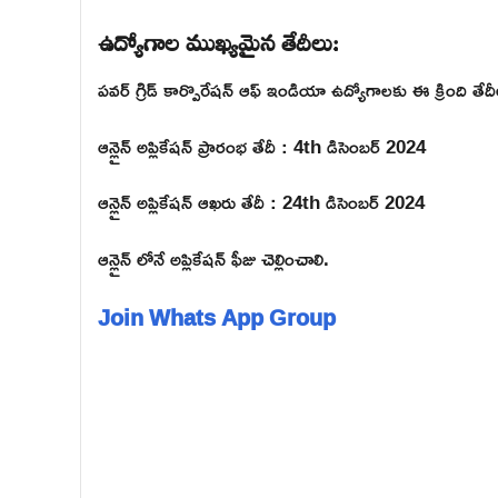
ఉద్యోగాల ముఖ్యమైన తేదీలు:
పవర్ గ్రిడ్ కార్పొరేషన్ ఆఫ్ ఇండియా ఉద్యోగాలకు ఈ క్రింది తే
ఆన్లైన్ అప్లికేషన్ ప్రారంభ తేదీ : 4th డిసెంబర్ 2024
ఆన్లైన్ అప్లికేషన్ ఆఖరు తేదీ : 24th డిసెంబర్ 2024
ఆన్లైన్ లోనే అప్లికేషన్ ఫీజు చెల్లించాలి.
Join Whats App Group