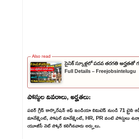
సైనిక్ స్కూళ్లలో పదవ తరగతి అర్హతతో
Full Details – Freejobsintelugu
పోస్టుల వివరాలు, అర్హతలు:
పవర్ గ్రిడ్ కార్పొరేషన్ ఆఫ్ ఇండియా లిమిటెడ్ నుండి 71 ట్రైనీ ఆఫ
మానేజ్మెంట్, సోషల్ మానేజ్మెంట్, HR, PR వంటి పోస్టులు ఉన్
యూజీసీ నెట్ స్కోర్ కలిగినవారు అర్హులు.