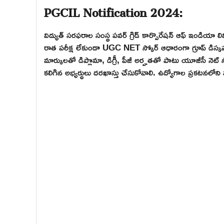
PGCIL Notification 2024:
విద్యుత్ సరఫరాల సంస్థ పవర్ గ్రిడ్ కార్పొరేషన్ ఆఫ్ ఇండియా లిమ
రాత పరీక్ష లేకుండా UGC NET స్కోర్ ఆధారంగా గ్రూప్ డిస్కషన
మార్కులతో డిప్లొమా, డిగ్రీ, పీజీ అర్హతతో పాటు యూజీసీ నెట
కలిగిన అభ్యర్థులు దరఖాస్తు చేసుకోవాలి. ఉద్యోగాల ప్రకటనలో