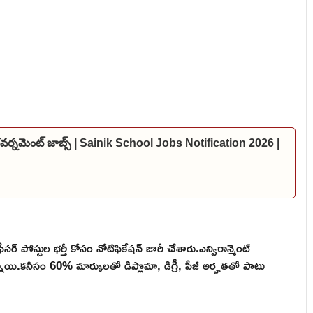
 గవర్నమెంట్ జాబ్స్ | Sainik School Jobs Notification 2026 |
ీసర్ పోస్టుల భర్తీ కోసం నోటిఫికేషన్ జారీ చేశారు.ఎన్విరాన్మెంట్
నాయి.కనీసం 60% మార్కులతో డిప్లొమా, డిగ్రీ, పీజీ అర్హతతో పాటు