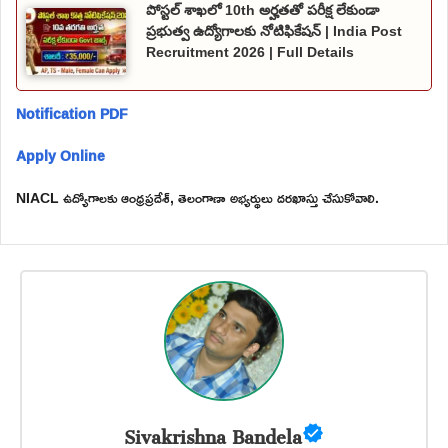
పోస్టల్ శాఖలో 10th అర్హతతో పరీక్ష లేకుండా
ప్రభుత్వ ఉద్యోగాలకు నోటిఫికేషన్ | India Post
Recruitment 2026 | Full Details
Notification PDF
Apply Online
NIACL ఉద్యోగాలకు ఆంధ్రప్రదేశ్, తెలంగాణా అభ్యర్థులు దరఖాస్తు చేసుకోవాలి.
Sivakrishna Bandela