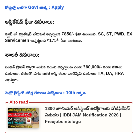
కోర్టుల్లో భారీగా Govt జాబ్స్ : Apply
అప్లికేషన్ ఫీజు వివరాలు:
ఆన్లైన్ లో అప్లికేషన్ చేసుకునే అభ్యర్థులక ₹850/- ఫీజు ఉంటుంది. SC, ST, PWD, EX
Servicemen అభ్యర్థులకు ₹175/- ఫీజు ఉంటుంది.
శాలరీ వివరాలు:
సెలక్షన్ ప్రాసెస్ ద్వారా ఎంపిక అయిన అభ్యర్థులకు నెలకు ₹60,000/- వరకు జీతాలు
ఉంటాయి. జీతంతో పాటు ఇతర అన్ని రకాల అలవెన్సెస్ ఉంటాయి.TA, DA, HRA
చెల్లిస్తారు.
మెట్రో రైల్వేలో పరీక్ష లేకుండా ఉద్యోగాలు : 10th అర్హత
1300 జూనియర్ అసిస్టెంట్ ఉద్యోగాలకు నోటిఫికేషన్
విడుదల | IDBI JAM Notification 2026 |
Freejobsintelugu