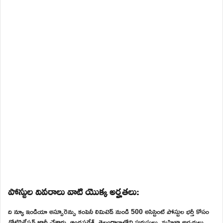
పోస్టుల వివరాలు వాటి యొక్క అర్హతలు:
ది న్యూ ఇండియా అస్సూరెన్సు కంపెనీ లిమిటెడ్ నుండి 500 అసిస్టెంట్ పోస్టుల భర్తీ కోసం
నోటిఫికేషన్ జారీ చేశారు. ఆంధ్రప్రదేశ్, తెలంగాణాలోని పురుషులు, మహిళా అభ్యర్థులు