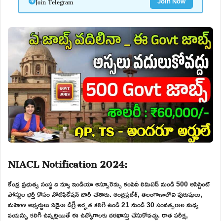
Join Telegram
Join Now
NIACL Notification 2024:
కేంద్ర ప్రభుత్వ సంస్థ ది న్యూ ఇండియా అస్సూరెన్సు కంపెనీ లిమిటెడ్ నుండి 500 అసిస్టెంట్
పోస్టుల భర్తీ కోసం నోటిఫికేషన్ జారీ చేశారు. ఆంధ్రప్రదేశ్, తెలంగాణాలోని పురుషులు,
మహిళా అభ్యర్థులు ఏదైనా డిగ్రీ అర్హత కలిగి ఉండి 21 నుండి 30 సంవత్సరాల మధ్య
వయస్సు కలిగి ఉన్నట్లయితే ఈ ఉద్యోగాలకు దరఖాస్తు చేసుకోవచ్చు. రాత పరీక్ష,