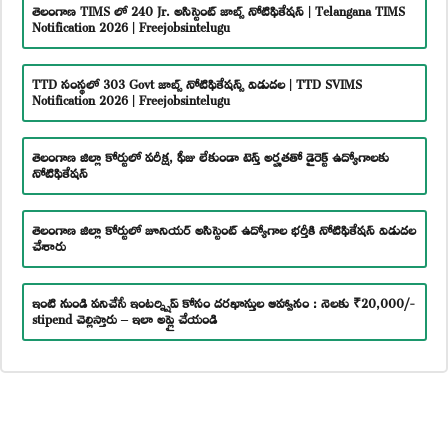
తెలంగాణ TIMS లో 240 Jr. అసిస్టెంట్ జాబ్స్ నోటిఫికేషన్ | Telangana TIMS
Notification 2026 | Freejobsintelugu
TTD సంస్థలో 303 Govt జాబ్స్ నోటిఫికేషన్స్ విడుదల | TTD SVIMS
Notification 2026 | Freejobsintelugu
తెలంగాణ జిల్లా కోర్టులో పరీక్ష, ఫీజు లేకుండా టెన్త్ అర్హతతో డైరెక్ట్ ఉద్యోగాలకు
నోటిఫికేషన్
తెలంగాణ జిల్లా కోర్టులో జూనియర్ అసిస్టెంట్ ఉద్యోగాల భర్తీకి నోటిఫికేషన్ విడుదల
చేశారు
ఇంటి నుండి పనిచేసే ఇంటర్న్షిప్ కోసం దరఖాస్తుల ఆహ్వానం : నెలకు ₹20,000/-
stipend చెల్లిస్తారు – ఇలా అప్లై చేయండి