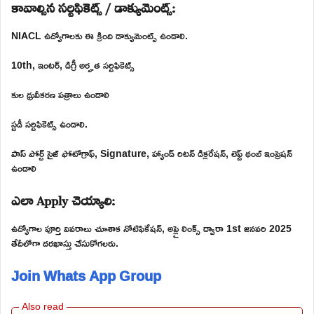
కావాల్సిన సర్టిఫికెట్స్ / డాక్యుమెంట్స్:
NIACL ఉద్యోగాలకు ఈ క్రింది డాక్యుమెంట్స్ ఉండాలి.
10th, ఇంటర్, డిగ్రీ అర్హత సర్టిఫికెట్స్
కుల ధ్రువీకరణ పత్రాలు ఉండాలి
స్టడీ సర్టిఫికెట్స్ ఉండాలి.
పాస్ పోర్ట్ సైజ్ ఫోటోగ్రాఫ్, Signature, హ్యాండ్ రిటన్ డిక్లరేషన్, లెఫ్ట్ థంబ్ ఇంప్రెషన్
ఉండాలి
ఎలా Apply చెయ్యాలి:
ఉద్యోగాల పూర్తి వివరాలు చూశాక నోటిఫికేషన్, అప్లై లింక్స్ ద్వారా 1st జనవరి 2025
తేదీలోగా దరఖాస్తు చేసుకోగలరు.
Join Whats App Group