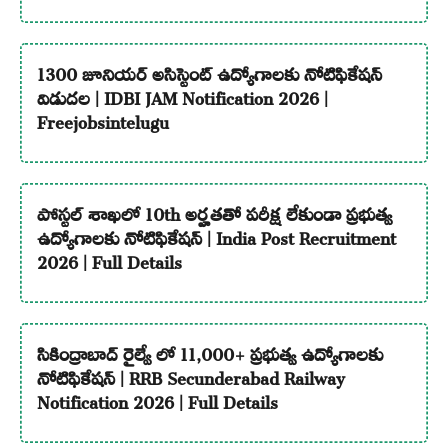
1300 జూనియర్ అసిస్టెంట్ ఉద్యోగాలకు నోటిఫికేషన్
విడుదల | IDBI JAM Notification 2026 |
Freejobsintelugu
పోస్టల్ శాఖలో 10th అర్హతతో పరీక్ష లేకుండా ప్రభుత్వ
ఉద్యోగాలకు నోటిఫికేషన్ | India Post Recruitment
2026 | Full Details
సికింద్రాబాద్ రైల్వే లో 11,000+ ప్రభుత్వ ఉద్యోగాలకు
నోటిఫికేషన్ | RRB Secunderabad Railway
Notification 2026 | Full Details