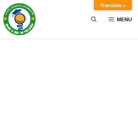
Skip
Translate »
to
content
MENU