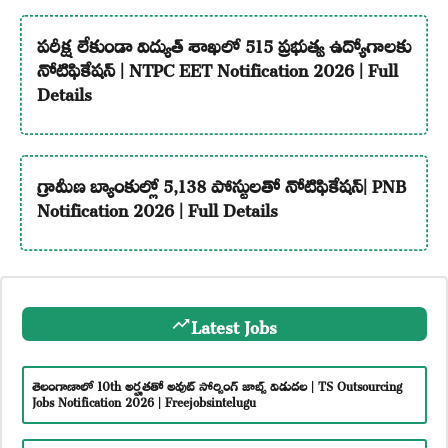
పరీక్ష లేకుండా విద్యుత్ శాఖలో 515 ప్రభుత్వ ఉద్యోగాలకు
నోటిఫికేషన్ | NTPC EET Notification 2026 | Full
Details
గ్రామీణ బ్యాంకుల్లో 5,138 పోస్టులతో నోటిఫికేషన్| PNB
Notification 2026 | Full Details
Latest Jobs
తెలంగాణాలో 10th అర్హతతో అవుట్ సోర్సింగ్ జాబ్స్ విడుదల | TS Outsourcing
Jobs Notification 2026 | Freejobsintelugu