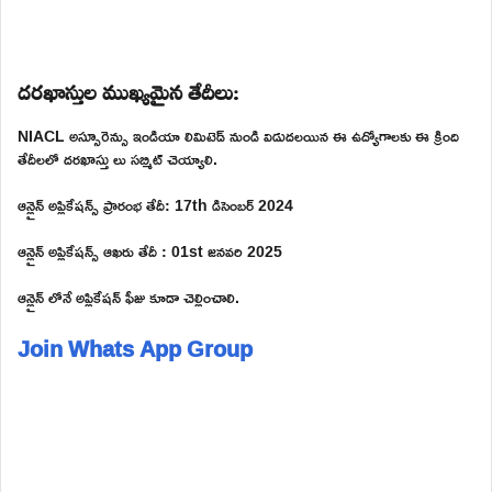
దరఖాస్తుల ముఖ్యమైన తేదీలు:
NIACL అస్సూరెన్సు ఇండియా లిమిటెడ్ నుండి విడుదలయిన ఈ ఉద్యోగాలకు ఈ క్రింది
తేదీలలో దరఖాస్తు లు సబ్మిట్ చెయ్యాలి.
ఆన్లైన్ అప్లికేషన్స్ ప్రారంభ తేదీ: 17th డిసెంబర్ 2024
ఆన్లైన్ అప్లికేషన్స్ ఆఖరు తేదీ : 01st జనవరి 2025
ఆన్లైన్ లోనే అప్లికేషన్ ఫీజు కూడా చెల్లించాలి.
Join Whats App Group