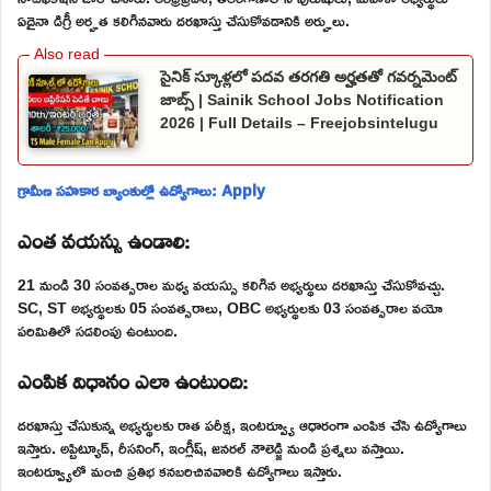
ఏదైనా డిగ్రీ అర్హత కలిగినవారు దరఖాస్తు చేసుకోవడానికి అర్హులు.
సైనిక్ స్కూళ్లలో పదవ తరగతి అర్హతతో గవర్నమెంట్
జాబ్స్ | Sainik School Jobs Notification
2026 | Full Details – Freejobsintelugu
గ్రామీణ సహకార బ్యాంకుల్లో ఉద్యోగాలు: Apply
ఎంత వయస్సు ఉండాలి:
21 నుండి 30 సంవత్సరాల మధ్య వయస్సు కలిగిన అభ్యర్థులు దరఖాస్తు చేసుకోవచ్చు.
SC, ST అభ్యర్థులకు 05 సంవత్సరాలు, OBC అభ్యర్థులకు 03 సంవత్సరాల వయో
పరిమితిలో సడలింపు ఉంటుంది.
ఎంపిక విధానం ఎలా ఉంటుంది:
దరఖాస్తు చేసుకున్న అభ్యర్థులకు రాత పరీక్ష, ఇంటర్వ్యూ ఆధారంగా ఎంపిక చేసి ఉద్యోగాలు
ఇస్తారు. అప్టిట్యూడ్, రీసనింగ్, ఇంగ్లీష్, జనరల్ నౌలెడ్జి నుండి ప్రశ్నలు వస్తాయి.
ఇంటర్వ్యూలో మంచి ప్రతిభ కనబరిచినవారికి ఉద్యోగాలు ఇస్తారు.