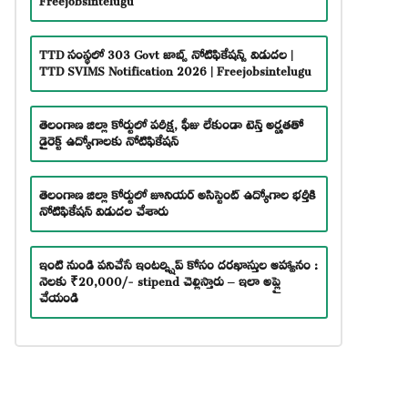
TTD సంస్థలో 303 Govt జాబ్స్ నోటిఫికేషన్స్ విడుదల |
TTD SVIMS Notification 2026 | Freejobsintelugu
తెలంగాణ జిల్లా కోర్టులో పరీక్ష, ఫీజు లేకుండా టెన్త్ అర్హతతో
డైరెక్ట్ ఉద్యోగాలకు నోటిఫికేషన్
తెలంగాణ జిల్లా కోర్టులో జూనియర్ అసిస్టెంట్ ఉద్యోగాల భర్తీకి
నోటిఫికేషన్ విడుదల చేశారు
ఇంటి నుండి పనిచేసే ఇంటర్న్షిప్ కోసం దరఖాస్తుల ఆహ్వానం :
నెలకు ₹20,000/- stipend చెల్లిస్తారు – ఇలా అప్లై
చేయండి