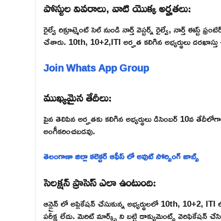
పోస్టుల వివరాలు, వాటి యొక్క అర్హతలు:
రైల్వే రిక్రూట్మెంట్ సెల్ నుండి నార్త్ వెస్టర్న్ రైల్వే, నార్త్ ఈస్ట్
చేశారు. 10th, 10+2,ITI అర్హత కలిగిన అభ్యర్థులు దరఖాస్తు 
Join Whats App Group
ముఖ్యమైన తేదీలు:
పైన తెలిపిన అర్హతకు కలిగిన అభ్యర్థులు డిసెంబర్ 10వ తేదీలోగా
అంగీకరించబడవు.
తెలంగాణా జిల్లా కలెక్టర్ ఆఫీస్ లో అవుట్ సోర్సింగ్ జాబ్స్
సెలక్షన్ ప్రాసెస్ ఎలా ఉంటుంది:
ఆన్లైన్ లో అప్లికేషన్ చేసుకున్న అభ్యర్థులలో 10th, 10+2, IT
పరీక్ష లేదు. మెరిట్ మార్క్స్ ని బట్టి డాక్యుమెంట్స్ వెరిఫికేషన్ చేసి