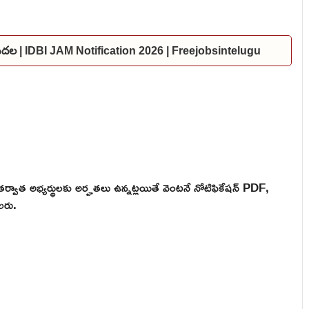
విడుదల | IDBI JAM Notification 2026 | Freejobsintelugu
ర్వాత అభ్యర్థులకు అర్హతలు ఉన్నట్లయితే వెంటనే నోటిఫికేషన్ PDF,
లరు.