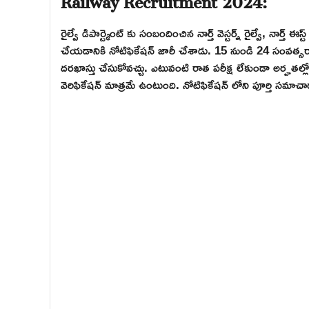
రైల్వే డిపార్ట్మెంట్ కు సంబందించిన నార్త్ వెస్టర్న్ రైల్వే, నార్త్ ఈ
చేయడానికి నోటిఫికేషన్ జారీ చేశాడు. 15 నుండి 24 సంవత్స
దరఖాస్తు చేసుకోవచ్చు. ఎటువంటి రాత పరీక్ష లేకుండా అర్హతల్లో
వెరిఫికేషన్ మాత్రమే ఉంటుంది. నోటిఫికేషన్ లోని పూర్తి సమా