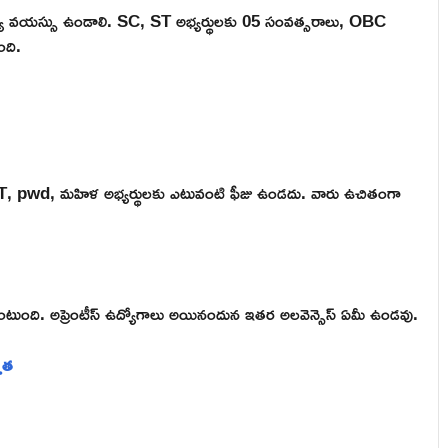
 మధ్య వయస్సు ఉండాలి. SC, ST అభ్యర్థులకు 05 సంవత్సరాలు, OBC
ంది.
SC, ST, pwd, మహిళ అభ్యర్థులకు ఎటువంటి ఫీజు ఉండదు. వారు ఉచితంగా
ఉంటుంది. అప్రెంటీస్ ఉద్యోగాలు అయినందున ఇతర అలవెన్సెస్ ఏమీ ఉండవు.
హత