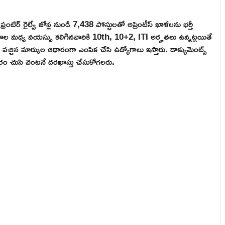
స్ట్ ఫ్రంటిర్ రైల్వే జోన్ల నుండి 7,438 పోస్టులతో అప్రెంటీస్ ఖాళీలను భర్తీ
రాల మధ్య వయస్సు కలిగినవారికి 10th, 10+2, ITI అర్హతలు ఉన్నట్లయితే
 వచ్చిన మార్కుల ఆధారంగా ఎంపిక చేసి ఉద్యోగాలు ఇస్తారు. డాక్యుమెంట్స్
చారం చుసి వెంటనే దరఖాస్తు చేసుకోగలరు.