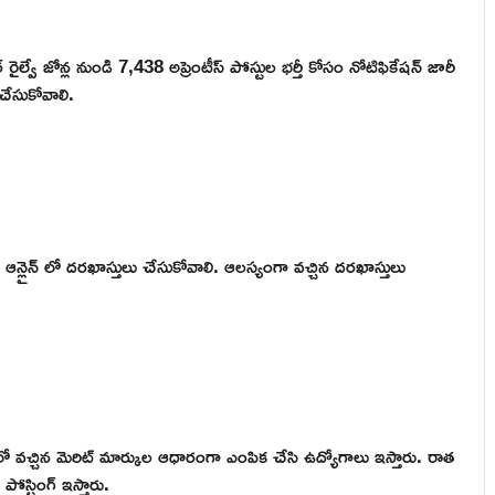
 ఫ్రంటిర్ రైల్వే జోన్ల నుండి 7,438 అప్రెంటీస్ పోస్టుల భర్తీ కోసం నోటిఫికేషన్ జారీ
చేసుకోవాలి.
 ఆన్లైన్ లో దరఖాస్తులు చేసుకోవాలి. ఆలస్యంగా వచ్చిన దరఖాస్తులు
I లో వచ్చిన మెరిట్ మార్కుల ఆధారంగా ఎంపిక చేసి ఉద్యోగాలు ఇస్తారు. రాత
 పోస్టింగ్ ఇస్తారు.