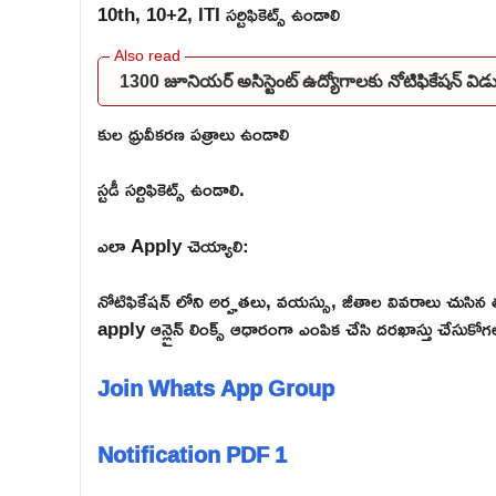
10th, 10+2, ITI సర్టిఫికెట్స్ ఉండాలి
1300 జూనియర్ అసిస్టెంట్ ఉద్యోగాలకు నోటిఫికేషన్ 
కుల ధ్రువీకరణ పత్రాలు ఉండాలి
స్టడీ సర్టిఫికెట్స్ ఉండాలి.
ఎలా Apply చెయ్యాలి:
నోటిఫికేషన్ లోని అర్హతలు, వయస్సు, జీతాల వివరాలు చుసిన త
apply ఆన్లైన్ లింక్స్ ఆధారంగా ఎంపిక చేసి దరఖాస్తు చేసుకోగ
Join Whats App Group
Notification PDF 1