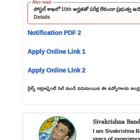
పోస్టల్ శాఖలో 10th అర్హతతో పరీక్ష లేకుండా ప్రభుత్వ 
Details
Notification PDF 2
Apply Online Link 1
Apply Online Link 2
రైల్వే రిక్రూట్మెంట్ సెల్ నుండి విడుదలయిన ఈ ఉద్యోగాలకు ఆంధ
Sivakrishna Band
I am Sivakrishna B
years of experience