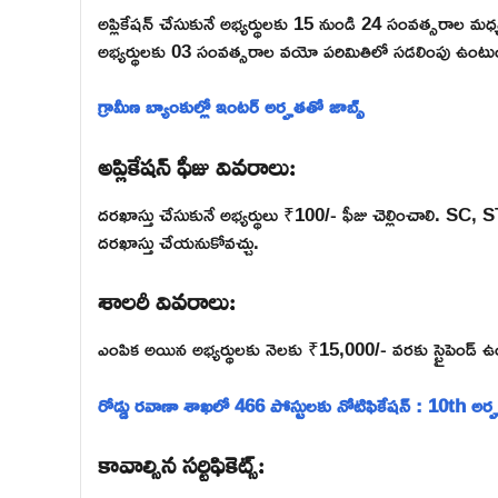
అప్లికేషన్ చేసుకునే అభ్యర్థులకు 15 నుండి 24 సంవత్సరాల
అభ్యర్థులకు 03 సంవత్సరాల వయో పరిమితిలో సడలింపు ఉంటు
గ్రామీణ బ్యాంకుల్లో ఇంటర్ అర్హతతో జాబ్స్
అప్లికేషన్ ఫీజు వివరాలు:
దరఖాస్తు చేసుకునే అభ్యర్థులు ₹100/- ఫీజు చెల్లించాలి. 
దరఖాస్తు చేయనుకోవచ్చు.
శాలరీ వివరాలు:
ఎంపిక అయిన అభ్యర్థులకు నెలకు ₹15,000/- వరకు స్టైపెండ్ 
రోడ్డు రవాణా శాఖలో 466 పోస్టులకు నోటిఫికేషన్ : 10th అర్
కావాల్సిన సర్టిఫికెట్స్: