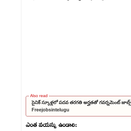
సైనిక్ స్కూళ్లలో పదవ తరగతి అర్హతతో గవర్నమెంట్ జాబ
Freejobsintelugu
ఎంత వయస్సు ఉండాలి: