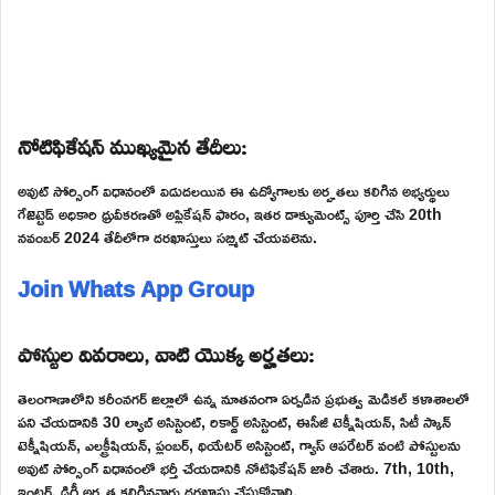
నోటిఫికేషన్ ముఖ్యమైన తేదీలు:
అవుట్ సోర్సింగ్ విధానంలో విడుదలయిన ఈ ఉద్యోగాలకు అర్హతలు కలిగిన అభ్యర్థులు
గేజెట్టెడ్ అధికారి ధ్రువీకరణతో అప్లికేషన్ ఫారం, ఇతర డాక్యుమెంట్స్ పూర్తి చేసి 20th
నవంబర్ 2024 తేదీలోగా దరఖాస్తులు సబ్మిట్ చేయవలెను.
Join Whats App Group
పోస్టుల వివరాలు, వాటి యొక్క అర్హతలు:
తెలంగాణాలోని కరీంనగర్ జిల్లాలో ఉన్న నూతనంగా ఏర్పడిన ప్రభుత్వ మెడికల్ కళాశాలలో
పని చేయడానికి 30 ల్యాబ్ అసిస్టెంట్, రికార్డ్ అసిస్టెంట్, ఈసీజీ టెక్నీషియన్, సిటీ స్కాన్
టెక్నీషియన్, ఎలక్ట్రీషియన్, ప్లంబర్, థియేటర్ అసిస్టెంట్, గ్యాస్ ఆపరేటర్ వంటి పోస్టులను
అవుట్ సోర్సింగ్ విధానంలో భర్తీ చేయడానికి నోటిఫికేషన్ జారీ చేశారు. 7th, 10th,
ఇంటర్, డిగ్రీ అర్హత కలిగినవారు దరఖాస్తు చేసుకోవాలి.