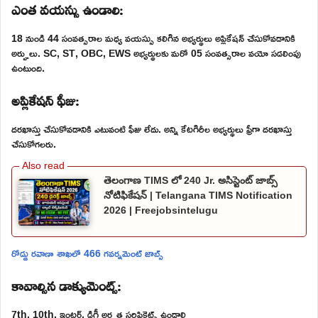
ఎంత వయస్సు ఉండాలి:
18 నుండి 44 సంవత్సరాల మధ్య వయస్సు కలిగిన అభ్యర్థులు అప్లికేషన్ చేసుకోవడానికి
అర్హులు. SC, ST, OBC, EWS అభ్యర్థులకు మరో 05 సంవత్సరాల వయో సడలింపు
ఉంటుంది.
అప్లికేషన్ ఫీజు:
దరఖాస్తు చేసుకోవడానికి ఎటువంటి ఫీజు లేదు. అన్ని కేటగిరీల అభ్యర్థులు ఫ్రీగా దరఖాస్తు
చేసుకోగలరు.
తెలంగాణ TIMS లో 240 Jr. అసిస్టెంట్ జాబ్స్
నోటిఫికేషన్ | Telangana TIMS Notification
2026 | Freejobsintelugu
రోడ్డు రవాణా శాఖలో 466 గవర్నమెంట్ జాబ్స్
కావాల్సిన డాక్యుమెంట్స్:
7th, 10th, ఇంటర్, డిగ్రీ అర్హత సర్టిఫికెట్స్ ఉండాలి