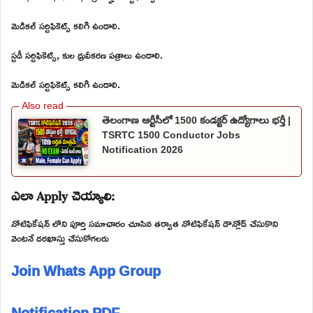
మెడికల్ సర్టిఫికెట్స్ కలిగి ఉండాలి.
స్టడీ సర్టిఫికెట్స్, కుల ధ్రువీకరణ పత్రాలు ఉండాలి.
మెడికల్ సర్టిఫికెట్స్ కలిగి ఉండాలి.
తెలంగాణ ఆర్టీసీలో 1500 కండక్టర్ ఉద్యోగాలు భర్తీ |
TSRTC 1500 Conductor Jobs
Notification 2026
ఎలా Apply చెయ్యాలి:
నోటిఫికేషన్ లోని పూర్తి సమాచారం చూసిన తర్వాత నోటిఫికేషన్ డౌన్లోడ్ చేసుకొని
వెంటనే దరఖాస్తు చేసుకోగలరు
Join Whats App Group
Notification PDF