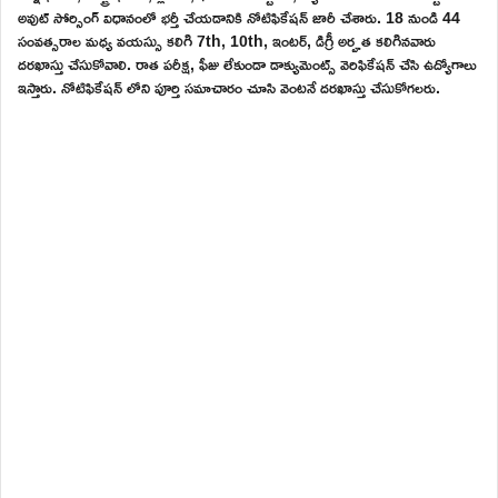
అవుట్ సోర్సింగ్ విధానంలో భర్తీ చేయడానికి నోటిఫికేషన్ జారీ చేశారు. 18 నుండి 44
సంవత్సరాల మధ్య వయస్సు కలిగి 7th, 10th, ఇంటర్, డిగ్రీ అర్హత కలిగినవారు
దరఖాస్తు చేసుకోవాలి. రాత పరీక్ష, ఫీజు లేకుండా డాక్యుమెంట్స్ వెరిఫికేషన్ చేసి ఉద్యోగాలు
ఇస్తారు. నోటిఫికేషన్ లోని పూర్తి సమాచారం చూసి వెంటనే దరఖాస్తు చేసుకోగలరు.