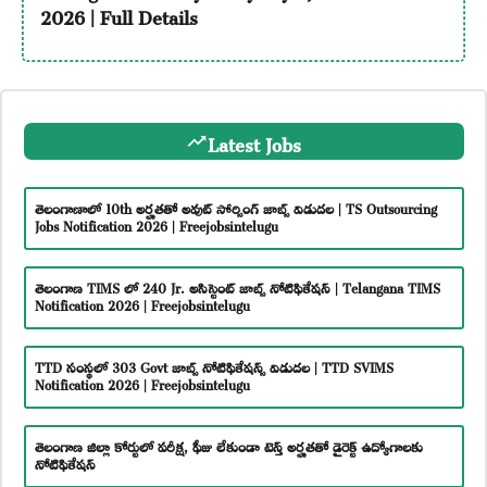
2026 | Full Details
Latest Jobs
తెలంగాణాలో 10th అర్హతతో అవుట్ సోర్సింగ్ జాబ్స్ విడుదల | TS Outsourcing
Jobs Notification 2026 | Freejobsintelugu
తెలంగాణ TIMS లో 240 Jr. అసిస్టెంట్ జాబ్స్ నోటిఫికేషన్ | Telangana TIMS
Notification 2026 | Freejobsintelugu
TTD సంస్థలో 303 Govt జాబ్స్ నోటిఫికేషన్స్ విడుదల | TTD SVIMS
Notification 2026 | Freejobsintelugu
తెలంగాణ జిల్లా కోర్టులో పరీక్ష, ఫీజు లేకుండా టెన్త్ అర్హతతో డైరెక్ట్ ఉద్యోగాలకు
నోటిఫికేషన్