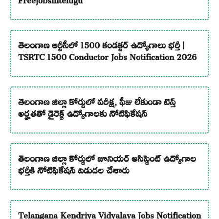
తెలంగాణ ఆర్టీసీలో 1500 కండక్టర్ ఉద్యోగాలు భర్తీ |
TSRTC 1500 Conductor Jobs Notification 2026
తెలంగాణ జిల్లా కోర్టులో పరీక్ష, ఫీజు లేకుండా టెన్త్
అర్హతతో డైరెక్ట్ ఉద్యోగాలకు నోటిఫికేషన్
తెలంగాణ జిల్లా కోర్టులో జూనియర్ అసిస్టెంట్ ఉద్యోగాల
భర్తీకి నోటిఫికేషన్ విడుదల చేశారు
Telangana Kendriya Vidyalaya Jobs Notification