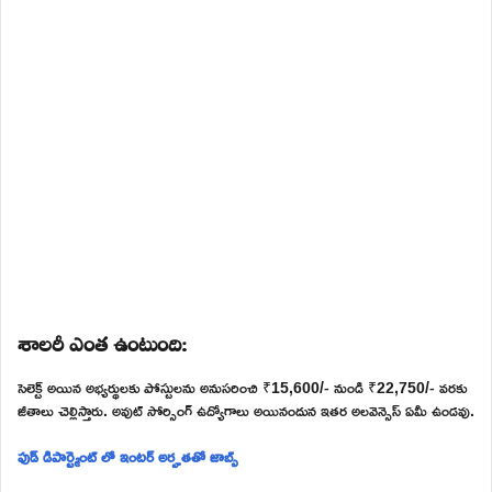
శాలరీ ఎంత ఉంటుంది:
సెలెక్ట్ అయిన అభ్యర్థులకు పోస్టులను అనుసరించి ₹15,600/- నుండి ₹22,750/- వరకు
జీతాలు చెల్లిస్తారు. అవుట్ సోర్సింగ్ ఉద్యోగాలు అయినందున ఇతర అలవెన్సెస్ ఏమీ ఉండవు.
ఫుడ్ డిపార్ట్మెంట్ లో ఇంటర్ అర్హతతో జాబ్స్