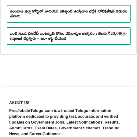
తెలంగాణ జిల్లా కోర్టులో జూనియర్ అసిస్టెంట్ ఉద్యోగాల భర్తీకి నోటిఫికేషన్ విడుదల
చేశారు
ఇంటి నుండి పనిచేసే ఇంటర్న్షిప్ కోసం దరఖాస్తుల ఆహ్వానం : నెలకు ₹20,000/-
stipend చెల్లిస్తారు – ఇలా అప్లై చేయండి
ABOUT US
FreeJobsInTelugu.com is a trusted Telugu information
platform dedicated to providing fast, accurate, and verified
updates on Government Jobs, Latest Notifications, Results,
Admit Cards, Exam Dates, Government Schemes, Trending
News, and Career Guidance.