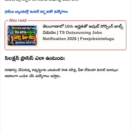
గ్రామీణ బ్యాంకుల్లో ఇంటర్ అర్హతతో ఉద్యోగాలు
తెలంగాణాలో 10th అర్హతతో అవుట్ సోర్సింగ్ జాబ్స్
విడుదల | TS Outsourcing Jobs
Notification 2026 | Freejobsintelugu
సెలక్షన్ ప్రాసెస్ ఎలా ఉంటుంది:
దరఖాస్తు చేసుకున్న అభ్యర్థులకు ఎటువంటి రాత పరీక్ష, ఫీజు లేకుండా మెరిట్ మార్కుల
ఆధారంగా ఎంపిక చేసి ఉద్యోగాలు ఇస్తారు.