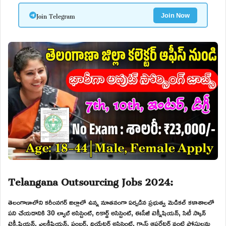
Join Telegram
Join Now
Telangana Outsourcing Jobs 2024:
తెలంగాణాలోని కరీంనగర్ జిల్లాలో ఉన్న నూతనంగా ఏర్పడిన ప్రభుత్వ మెడికల్ కళాశాలలో
పని చేయడానికి 30 ల్యాబ్ అసిస్టెంట్, రికార్డ్ అసిస్టెంట్, ఈసీజీ టెక్నీషియన్, సిటీ స్కాన్
టెక్నీషియన్, ఎలక్ట్రీషియన్, ప్లంబర్, థియేటర్ అసిస్టెంట్, గ్యాస్ ఆపరేటర్ వంటి పోస్టులను