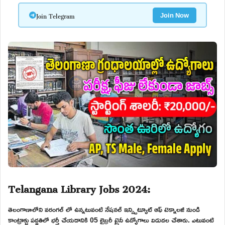
Join Telegram
Join Now
Telangana Library Jobs 2024:
తెలంగాణాలోని వరంగల్ లో ఉన్నటువంటి నేషనల్ ఇన్స్టిట్యూట్ ఆఫ్ టెక్నాలజీ నుండి
కాంట్రాక్టు పద్దతిలో భర్తీ చేయడానికి 05 లైబ్రరీ ట్రైనీ ఉద్యోగాలు విడుదల చేశారు. ఎటువంటి