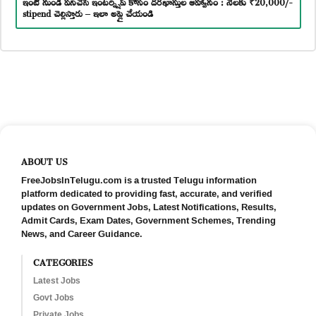
ఇంటి నుండి పనిచేసే ఇంటర్న్షిప్ కోసం దరఖాస్తుల ఆహ్వానం : నెలకు ₹20,000/-
stipend చెల్లిస్తారు – ఇలా అప్లై చేయండి
ABOUT US
FreeJobsInTelugu.com is a trusted Telugu information
platform dedicated to providing fast, accurate, and verified
updates on Government Jobs, Latest Notifications, Results,
Admit Cards, Exam Dates, Government Schemes, Trending
News, and Career Guidance.
CATEGORIES
Latest Jobs
Govt Jobs
Private Jobs