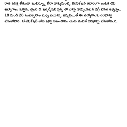
రాత పరీక్ష లేకుండా ఇంటర్వ్యూ లేదా డాక్యుమెంట్స్ వెరిఫికేషన్ ఆధారంగా ఎంపిక చేసి
ఉద్యోగాలు ఇస్తారు. లైబ్రరీ & ఇన్ఫర్మేషన్ సైన్స్ లో పోస్ట్ గ్రాడ్యుయేషన్ డిగ్రీ చేసిన అభ్యర్థులు
18 నుండి 28 సంవత్సరాల మధ్య వయస్సు ఉన్నట్లయితే ఈ ఉద్యోగాలకు దరఖాస్తు
చేసుకోవాలి. నోటిఫికేషన్ లోని పూర్తి సమాచారం చూసి వెంటనే దరఖాస్తు చేసుకోగలరు.