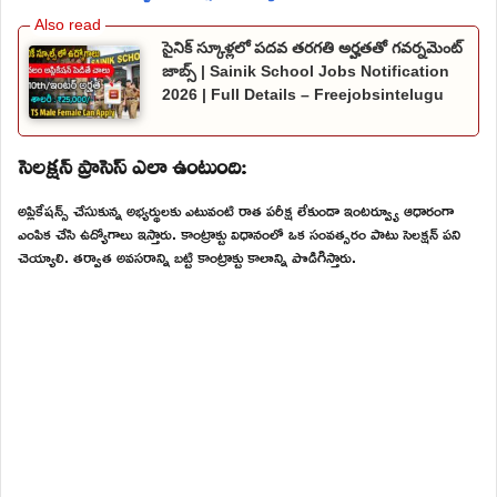
సైనిక్ స్కూళ్లలో పదవ తరగతి అర్హతతో గవర్నమెంట్
జాబ్స్ | Sainik School Jobs Notification
2026 | Full Details – Freejobsintelugu
సెలక్షన్ ప్రాసెస్ ఎలా ఉంటుంది:
అప్లికేషన్స్ చేసుకున్న అభ్యర్థులకు ఎటువంటి రాత పరీక్ష లేకుండా ఇంటర్వ్యూ ఆధారంగా
ఎంపిక చేసి ఉద్యోగాలు ఇస్తారు. కాంట్రాక్టు విధానంలో ఒక సంవత్సరం పాటు సెలక్షన్ పని
చెయ్యాలి. తర్వాత అవసరాన్ని బట్టి కాంట్రాక్టు కాలాన్ని పొడిగిస్తారు.