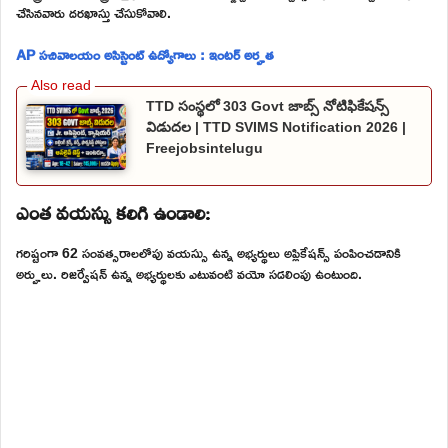
చేసినవారు దరఖాస్తు చేసుకోవాలి.
AP సచివాలయం అసిస్టెంట్ ఉద్యోగాలు : ఇంటర్ అర్హత
TTD సంస్థలో 303 Govt జాబ్స్ నోటిఫికేషన్స్
విడుదల | TTD SVIMS Notification 2026 |
Freejobsintelugu
ఎంత వయస్సు కలిగి ఉండాలి:
గరిష్టంగా 62 సంవత్సరాలలోపు వయస్సు ఉన్న అభ్యర్థులు అప్లికేషన్స్ పంపించడానికి
అర్హులు. రిజర్వేషన్ ఉన్న అభ్యర్థులకు ఎటువంటి వయో సడలింపు ఉంటుంది.