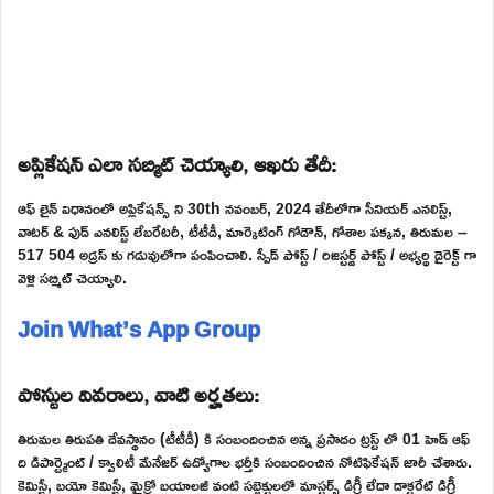
అప్లికేషన్ ఎలా సబ్మిట్ చెయ్యాలి, ఆఖరు తేదీ:
ఆఫ్ లైన్ విధానంలో అప్లికేషన్స్ ని 30th నవంబర్, 2024 తేదీలోగా సీనియర్ ఎనలిస్ట్,
వాటర్ & ఫుడ్ ఎనలిస్ట్ లేబరేటరీ, టీటీడీ, మార్కెటింగ్ గోడౌన్, గోశాల పక్కన, తిరుమల –
517 504 అడ్రస్ కు గడువులోగా పంపించాలి. స్పీడ్ పోస్ట్ / రిజిస్టర్డ్ పోస్ట్ / అభ్యర్థి డైరెక్ట్ గా
వెళ్లి సబ్మిట్ చెయ్యాలి.
Join What’s App Group
పోస్టుల వివరాలు, వాటి అర్హతలు:
తిరుమల తిరుపతి దేవస్థానం (టీటీడీ) కి సంబందించిన అన్న ప్రసాదం ట్రస్ట్ లో 01 హెడ్ ఆఫ్
ది డిపార్ట్మెంట్ / క్వాలిటీ మేనేజర్ ఉద్యోగాల భర్తీకి సంబందించిన నోటిఫికేషన్ జారీ చేశారు.
కెమిస్ట్రీ, బయో కెమిస్ట్రీ, మైక్రో బయాలజీ వంటి సబ్జెక్టులలో మాస్టర్స్ డిగ్రీ లేదా డాక్టరేట్ డిగ్రీ