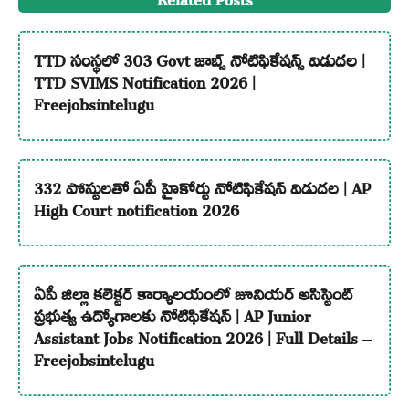
TTD సంస్థలో 303 Govt జాబ్స్ నోటిఫికేషన్స్ విడుదల |
TTD SVIMS Notification 2026 |
Freejobsintelugu
332 పోస్టులతో ఏపీ హైకోర్టు నోటిఫికేషన్ విడుదల | AP
High Court notification 2026
ఏపీ జిల్లా కలెక్టర్ కార్యాలయంలో జూనియర్ అసిస్టెంట్
ప్రభుత్వ ఉద్యోగాలకు నోటిఫికేషన్ | AP Junior
Assistant Jobs Notification 2026 | Full Details –
Freejobsintelugu