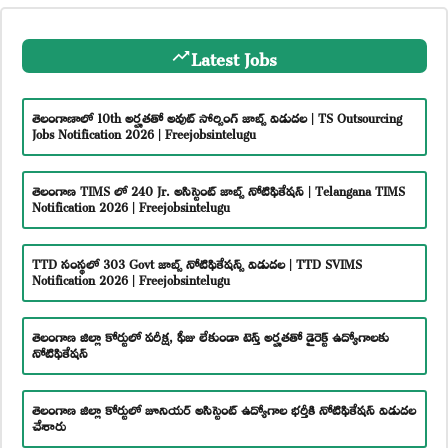
Latest Jobs
తెలంగాణాలో 10th అర్హతతో అవుట్ సోర్సింగ్ జాబ్స్ విడుదల | TS Outsourcing
Jobs Notification 2026 | Freejobsintelugu
తెలంగాణ TIMS లో 240 Jr. అసిస్టెంట్ జాబ్స్ నోటిఫికేషన్ | Telangana TIMS
Notification 2026 | Freejobsintelugu
TTD సంస్థలో 303 Govt జాబ్స్ నోటిఫికేషన్స్ విడుదల | TTD SVIMS
Notification 2026 | Freejobsintelugu
తెలంగాణ జిల్లా కోర్టులో పరీక్ష, ఫీజు లేకుండా టెన్త్ అర్హతతో డైరెక్ట్ ఉద్యోగాలకు
నోటిఫికేషన్
తెలంగాణ జిల్లా కోర్టులో జూనియర్ అసిస్టెంట్ ఉద్యోగాల భర్తీకి నోటిఫికేషన్ విడుదల
చేశారు