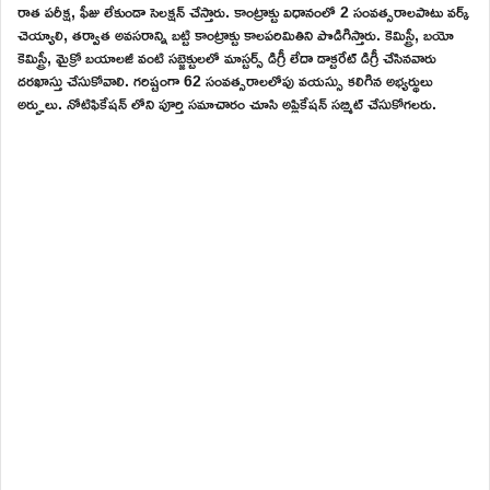
రాత పరీక్ష, ఫీజు లేకుండా సెలక్షన్ చేస్తారు. కాంట్రాక్టు విధానంలో 2 సంవత్సరాలపాటు వర్క్
చెయ్యాలి, తర్వాత అవసరాన్ని బట్టి కాంట్రాక్టు కాలపరిమితిని పొడిగిస్తారు. కెమిస్ట్రీ, బయో
కెమిస్ట్రీ, మైక్రో బయాలజీ వంటి సబ్జెక్టులలో మాస్టర్స్ డిగ్రీ లేదా డాక్టరేట్ డిగ్రీ చేసినవారు
దరఖాస్తు చేసుకోవాలి. గరిష్టంగా 62 సంవత్సరాలలోపు వయస్సు కలిగిన అభ్యర్థులు
అర్హులు. నోటిఫికేషన్ లోని పూర్తి సమాచారం చూసి అప్లికేషన్ సబ్మిట్ చేసుకోగలరు.