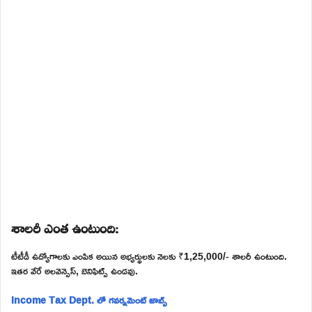
శాలరీ ఎంత ఉంటుంది:
టీటీడీ ఉద్యోగాలకు ఎంపిక అయిన అభ్యర్థులకు నెలకు ₹1,25,000/- శాలరీ ఉంటుంది.
ఇతర వేరే అలవెన్సెస్, బెనిఫిట్స్ ఉండవు.
Income Tax Dept. లో గవర్నమెంట్ జాబ్స్