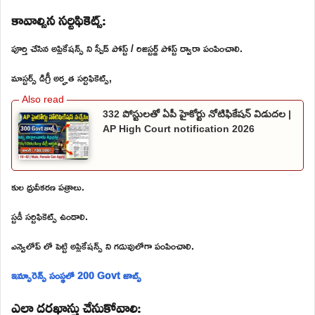
కావాల్సిన సర్టిఫికెట్స్:
పూర్తి చేసిన అప్లికేషన్స్ ని స్పీడ్ పోస్ట్ / రిజిస్టర్డ్ పోస్ట్ ద్వారా పంపించాలి.
మాస్టర్స్ డిగ్రీ అర్హత సర్టిఫికెట్స్,
332 పోస్టులతో ఏపీ హైకోర్టు నోటిఫికేషన్ విడుదల |
AP High Court notification 2026
కుల ధ్రువీకరణ పత్రాలు.
స్టడీ సర్టిఫికెట్స్ ఉండాలి.
ఎన్వెలోప్ లో పెట్టి అప్లికేషన్స్ ని గడువులోగా పంపించాలి.
ఇన్సూరెన్స్ సంస్థలో 200 Govt జాబ్స్
ఎలా దరఖాస్తు చేసుకోవాలి: