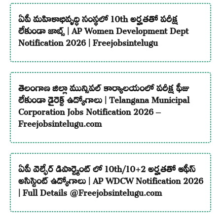
ఏపీ మహిళాభివృద్ధి సంస్థలో 10th అర్హతతో పరీక్ష
లేకుండా జాబ్స్ | AP Women Development Dept
Notification 2026 | Freejobsintelugu
తెలంగాణ జిల్లా మున్సిపల్ కార్యాలయంలో పరీక్ష ఫీజు
లేకుండా డైరెక్ట్ ఉద్యోగాలు | Telangana Municipal
Corporation Jobs Notification 2026 –
Freejobsintelugu.com
ఏపీ వెల్ఫేర్ డిపార్ట్మెంట్ లో 10th/10+2 అర్హతతో ఆఫీస్
అసిస్టెంట్ ఉద్యోగాలు | AP WDCW Notification 2026
| Full Details @Freejobsintelugu.com