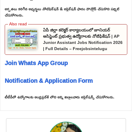
అర్హతలు కలిగిన అభ్యర్థులు నోటిఫికేషన్ & అప్లికేషన్ ఫారం డౌన్లోడ్ చేసుకొని సబ్మిట్
చేసుకోగలరు.
ఏపీ జిల్లా కలెక్టర్ కార్యాలయంలో జూనియర్
అసిస్టెంట్ ప్రభుత్వ ఉద్యోగాలకు నోటిఫికేషన్ | AP
Junior Assistant Jobs Notification 2026
| Full Details – Freejobsintelugu
Join Whats App Group
Notification & Application Form
టీటీడీలో ఉద్యోగాలకు ఆంధ్రప్రదేశ్ లోని అన్ని జిల్లాలవారు అప్లికేషన్స్ చేసుకోగలరు.