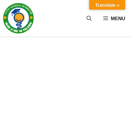
Skip
Translate »
to
content
MENU