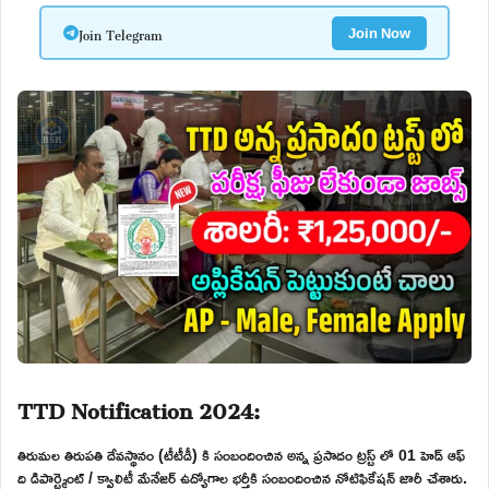
Join Telegram
Join Now
TTD Notification 2024:
తిరుమల తిరుపతి దేవస్థానం (టీటీడీ) కి సంబందించిన అన్న ప్రసాదం ట్రస్ట్ లో 01 హెడ్ ఆఫ్
ది డిపార్ట్మెంట్ / క్వాలిటీ మేనేజర్ ఉద్యోగాల భర్తీకి సంబందించిన నోటిఫికేషన్ జారీ చేశారు.