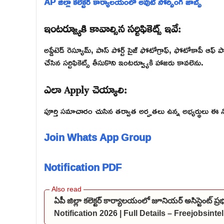
AP జిల్లా కలెక్టర్ కార్యాలయంలో అవుట్ సోర్సింగ్ జాబ్స్
ఇంటర్వ్యూకి కావాల్సిన సర్టిఫికెట్స్ ఇవే:
అప్డేటెడ్ రెస్యూమ్, పాస్ పోర్ట్ సైజ్ ఫోటోగ్రాఫ్, ఫోటోకాపీ ఆఫ్ ప
చేసిన సర్టిఫికెట్స్ తీసుకొని ఇంటర్వ్యూకి హాజరు కావలెను.
ఎలా Apply చెయ్యాలి:
పూర్తి సమాచారం చుసిన తర్వాత అర్హతలు ఉన్న అభ్యర్థులు ఈ న
Join Whats App Group
Notification PDF
ఏపీ జిల్లా కలెక్టర్ కార్యాలయంలో జూనియర్ అసిస్టెంట్ 
Notification 2026 | Full Details – Freejobsint