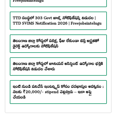
TTD సంస్థలో 303 Govt జాబ్స్ నోటిఫికేషన్స్ విడుదల |
TTD SVIMS Notification 2026 | Freejobsintelugu
తెలంగాణ జిల్లా కోర్టులో పరీక్ష, ఫీజు లేకుండా టెన్త్ అర్హతతో
డైరెక్ట్ ఉద్యోగాలకు నోటిఫికేషన్
తెలంగాణ జిల్లా కోర్టులో జూనియర్ అసిస్టెంట్ ఉద్యోగాల భర్తీకి
నోటిఫికేషన్ విడుదల చేశారు
ఇంటి నుండి పనిచేసే ఇంటర్న్షిప్ కోసం దరఖాస్తుల ఆహ్వానం :
నెలకు ₹20,000/- stipend చెల్లిస్తారు – ఇలా అప్లై
చేయండి