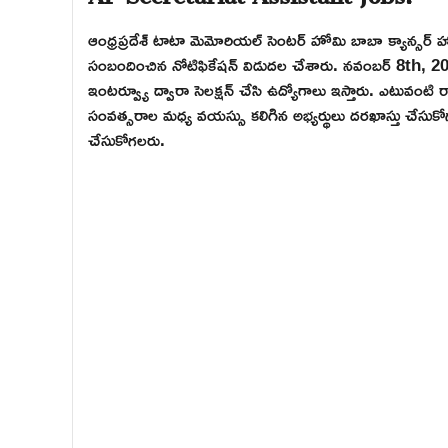
ఆంధ్రప్రదేశ్ టాటా మెమోరియల్ సెంటర్ హోమి బాబా క్యాన్సర్ హా
సంబందించిన నోటిఫికేషన్ విడుదల చేశారు. నవంబర్ 8th, 20
ఇంటర్వ్యూ ద్వారా సెలక్షన్ చేసి ఉద్యోగాలు ఇస్తారు. ఎటువంటి 
సంవత్సరాల మధ్య వయస్సు కలిగిన అభ్యర్థులు దరఖాస్తు చేసుకోగ
చేసుకోగలరు.