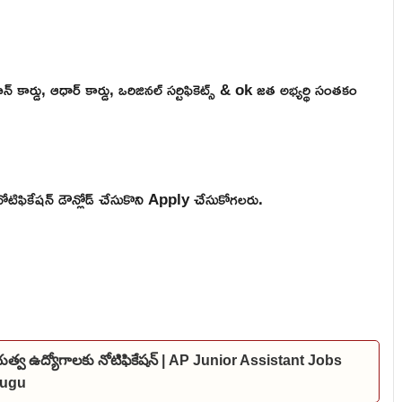
ాన్ కార్డు, ఆధార్ కార్డు, ఒరిజినల్ సర్టిఫికెట్స్ & ok జత అభ్యర్థి సంతకం
ోటిఫికేషన్ డౌన్లోడ్ చేసుకొని Apply చేసుకోగలరు.
ప్రభుత్వ ఉద్యోగాలకు నోటిఫికేషన్ | AP Junior Assistant Jobs
elugu