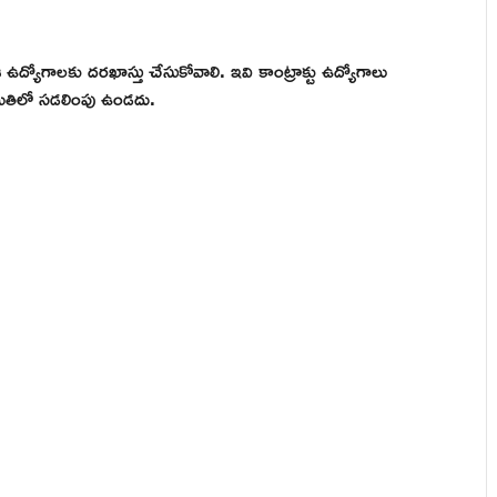
్యోగాలకు దరఖాస్తు చేసుకోవాలి. ఇవి కాంట్రాక్టు ఉద్యోగాలు
మితిలో సడలింపు ఉండదు.