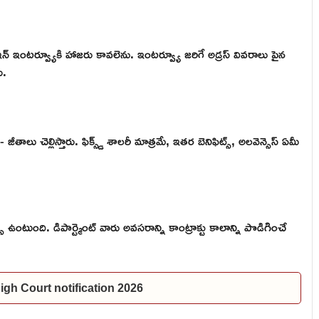
ఇన్ ఇంటర్వ్యూకి హాజరు కావలెను. ఇంటర్వ్యూ జరిగే అడ్రస్ వివరాలు పైన
ు.
లు చెల్లిస్తారు. ఫిక్స్డ్ శాలరీ మాత్రమే, ఇతర బెనిఫిట్స్, అలవెన్సెస్ ఏమీ
 ఉంటుంది. డిపార్ట్మెంట్ వారు అవసరాన్ని కాంట్రాక్టు కాలాన్ని పొడిగించే
P High Court notification 2026