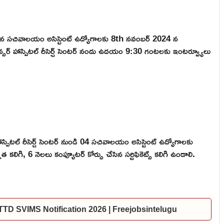
ిన సచివాలయం అసిస్టెంట్ ఉద్యోగాలకు 8th నవంబర్ 2024 న
ర్ హాస్పిటల్ రీసెర్చ్ సెంటర్ నందు ఉదయం 9:30 గంటలకు ఇంటర్వ్యూలు
స్పిటల్ రీసెర్చ్ సెంటర్ నుండి 04 సచివాలయం అసిస్టెంట్ ఉద్యోగాలకు
ిగి, 6 నెలలు కంప్యూటర్ కోర్సు చేసిన సర్టిఫికెట్స్ కలిగి ఉండాలి.
ల | TTD SVIMS Notification 2026 | Freejobsintelugu