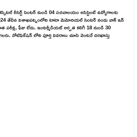
స్పిటల్ రీసెర్చ్ సెంటర్ నుండి 04 సచివాలయం అసిస్టెంట్ ఉద్యోగాలకు
24 తేదీన విశాఖపట్నంలోని టాటా మెమోరియల్ సెంటర్ నందు వాక్ ఇన్
రాత పరీక్ష, ఫీజు లేదు. ఇంటర్మీడియట్ అర్హత కలిగి 18 నుండి 30
లరు. నోటిఫికేషన్ లోని పూర్తి వివరాలు చూసి వెంటనే దరఖాస్తు