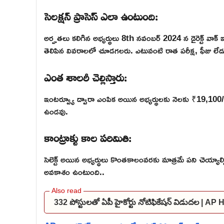
సెలక్షన్ ప్రాసెస్ ఎలా ఉంటుంది:
అర్హతలు కలిగిన అభ్యర్థులు 8th నవంబర్ 2024 న డైరెక్ట్ వాక్ 
తెలిపిన వివరాలలో చూడగలరు. ఎటువంటి రాత పరీక్ష, ఫీజు లేద
ఎంత శాలరీ చెల్లిస్తారు:
ఇంటర్వ్యూ ద్వారా ఎంపిక అయిన అభ్యర్థులకు నెలకు ₹19,100/- జీతా
ఉండవు.
కాంట్రాక్టు కాల పరిమితి:
సెలెక్ట్ అయిన అభ్యర్థులు కొంతకాలంవరకు మాత్రమే పని చెయ్యాల్సి
అవకాశం ఉంటుంది..
332 పోస్టులతో ఏపీ హైకోర్టు నోటిఫికేషన్ విడుదల | A