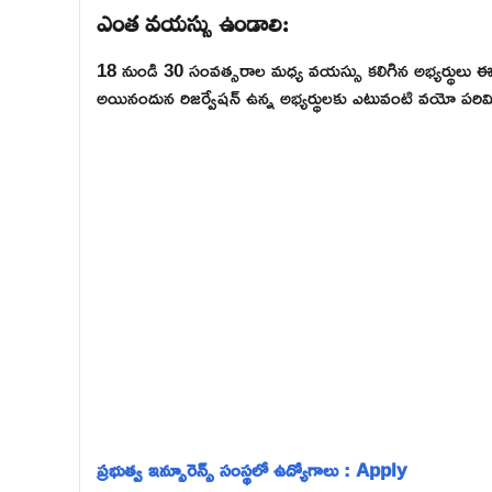
ఎంత వయస్సు ఉండాలి:
18 నుండి 30 సంవత్సరాల మధ్య వయస్సు కలిగిన అభ్యర్థులు ఈ ఉద
అయినందున రిజర్వేషన్ ఉన్న అభ్యర్థులకు ఎటువంటి వయో పరి
ప్రభుత్వ ఇన్సూరెన్స్ సంస్థలో ఉద్యోగాలు : Apply