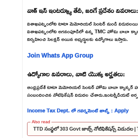
వాక్ ఇన్ ఇంటర్వ్యూ తేదీ, జరిగే ప్రదేశం వివరాలు:
విశాఖపట్నంలోని టాటా మెమోరియల్ సెంటర్ నుండి విడుదలయ
విశాఖపట్నంలోని అగనంపూడిలో ఉన్న TMC హోమి బాబా క్యాన్స
నిర్వహించి సెలక్షన్ అయిన అభ్యర్థులకు ఉద్యోగాలు ఇస్తారు.
Join Whats App Group
ఉద్యోగాల వివరాలు, వాటి యొక్క అర్హతలు:
ఆంధ్రప్రదేశ్ టాటా మెమోరియల్ సెంటర్ హోమి బాబా క్యాన్సర్ హా
సంబందించిన నోటిఫికేషన్ విడుదల చేశారు.ఇంటర్మీడియట్ అర్హత కల
Income Tax Dept. లో గవర్నమెంట్ జాబ్స్ : Apply
TTD సంస్థలో 303 Govt జాబ్స్ నోటిఫికేషన్స్ విడుద