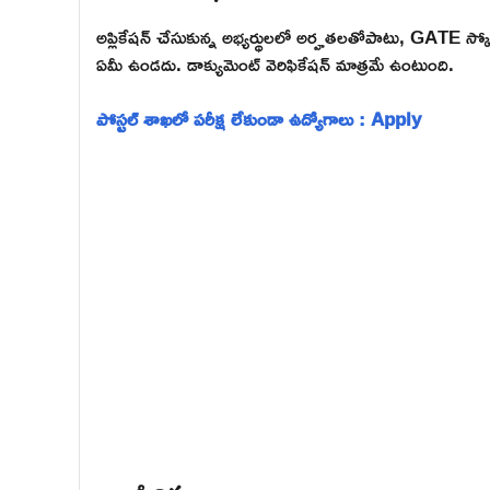
అప్లికేషన్ చేసుకున్న అభ్యర్థులలో అర్హతలతోపాటు, GATE స్కోర్
ఏమీ ఉండదు. డాక్యుమెంట్ వెరిఫికేషన్ మాత్రమే ఉంటుంది.
పోస్టల్ శాఖలో పరీక్ష లేకుండా ఉద్యోగాలు : Apply
శాలరీ వివరాలు: