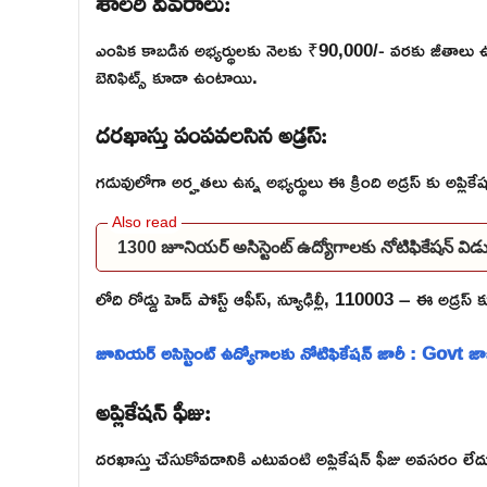
ఎంపిక కాబడిన అభ్యర్థులకు నెలకు ₹90,000/- వరకు జీతాలు ఉ
బెనిఫిట్స్ కూడా ఉంటాయి.
దరఖాస్తు పంపవలసిన అడ్రస్:
గడువులోగా అర్హతలు ఉన్న అభ్యర్థులు ఈ క్రింది అడ్రస్ కు అప్లికేష
1300 జూనియర్ అసిస్టెంట్ ఉద్యోగాలకు నోటిఫికేషన్ 
లోది రోడ్డు హెడ్ పోస్ట్ ఆఫీస్, న్యూఢిల్లీ, 110003 – ఈ అడ్రస్ కు
జూనియర్ అసిస్టెంట్ ఉద్యోగాలకు నోటిఫికేషన్ జారీ : Govt జాబ
అప్లికేషన్ ఫీజు:
దరఖాస్తు చేసుకోవడానికి ఎటువంటి అప్లికేషన్ ఫీజు అవసరం లేద