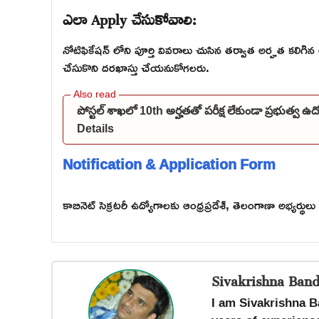
ఎలా Apply చేసుకోవాలి:
నోటిఫికేషన్ లోని పూర్తి వివరాలు చుసిన తర్వాత అర్హత కలిగిన అ
చేసుకొని దరఖాస్తు చేయనుకోగలరు.
పోస్టల్ శాఖలో 10th అర్హతతో పరీక్ష లేకుండా ప్రభుత్వ 
Details
Notification & Application Form
కాబినెట్ సెక్రటరీ ఉద్యోగాలకు ఆంధ్రప్రదేశ్, తెలంగాణా అభ్యర్థు
Sivakrishna Band
I am Sivakrishna B