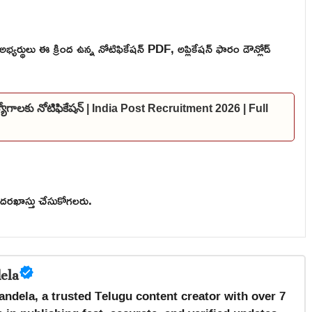
భ్యర్థులు ఈ క్రింద ఉన్న నోటిఫికేషన్ PDF, అప్లికేషన్ ఫారం డౌన్లోడ్
ఉద్యోగాలకు నోటిఫికేషన్ | India Post Recruitment 2026 | Full
లు దరఖాస్తు చేసుకోగలరు.
ela
andela, a trusted Telugu content creator with over 7