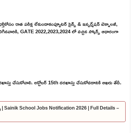
తీకోసం రాత పరీక్ష లేకుండాకంప్యూటర్ సైన్స్ & ఇన్ఫర్మేషన్ టెక్నాలజీ,
తలు కలిగినవారికి, GATE 2022,2023,2024 లో వచ్చిన స్కోర్స్ ఆధారంగా
స్తు చేసుకోవాలి. అక్టోబర్ 15th దరఖాస్తు చేసుకోవడానికి ఆఖరు తేదీ.
్స్ | Sainik School Jobs Notification 2026 | Full Details –