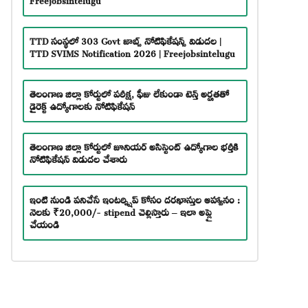
TTD సంస్థలో 303 Govt జాబ్స్ నోటిఫికేషన్స్ విడుదల |
TTD SVIMS Notification 2026 | Freejobsintelugu
తెలంగాణ జిల్లా కోర్టులో పరీక్ష, ఫీజు లేకుండా టెన్త్ అర్హతతో
డైరెక్ట్ ఉద్యోగాలకు నోటిఫికేషన్
తెలంగాణ జిల్లా కోర్టులో జూనియర్ అసిస్టెంట్ ఉద్యోగాల భర్తీకి
నోటిఫికేషన్ విడుదల చేశారు
ఇంటి నుండి పనిచేసే ఇంటర్న్షిప్ కోసం దరఖాస్తుల ఆహ్వానం :
నెలకు ₹20,000/- stipend చెల్లిస్తారు – ఇలా అప్లై
చేయండి