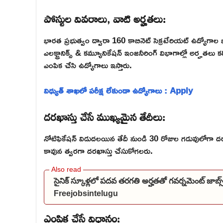
పోస్టుల వివరాలు, వాటి అర్హతలు:
భారత ప్రభుత్వం ద్వారా 160 కాబినెట్ సెక్రటేరియట్ ఉద్యోగాల భర్
ఎలక్ట్రానిక్స్ & కమ్యూనికేషన్ ఇంజనీరింగ్ విభాగాల్లో అర్హ
ఎంపిక చేసి ఉద్యోగాలు ఇస్తారు.
విధ్యుత్ శాఖలో పరీక్ష లేకుండా ఉద్యోగాలు : Apply
దరఖాస్తు చేసే ముఖ్యమైన తేదీలు:
నోటిఫికేషన్ విడుదలయిన తేదీ నుండి 30 రోజుల గడువులోగా దరఖా
కావున త్వరగా దరఖాస్తు చేసుకోగలరు.
సైనిక్ స్కూళ్లలో పదవ తరగతి అర్హతతో గవర్నమెంట్ జాబ
Freejobsintelugu
ఎంపిక చేసే విధానం: