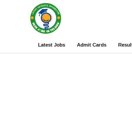
Skip
to
content
Latest Jobs
Admit Cards
Resul