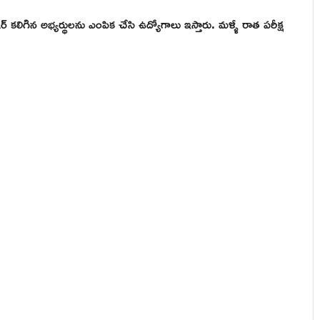
 కలిగిన అభ్యర్థులను ఎంపిక చేసి ఉద్యోగాలు ఇస్తారు. మళ్ళీ రాత పరీక్ష