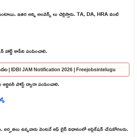
ంటాయి. ఇతర అన్ని అలవెన్స్ లు చెల్లిస్తారు. TA, DA, HRA వంటి
న్ హార్డ్ కాపీని పంపించాలి.
విడుదల | IDBI JAM Notification 2026 | Freejobsintelugu
 ఆర్డినరీ పోస్ట్ ద్వారా పంపించాలి.
్స్
ు. అర్హతలు ఉన్నవారు వెంటనే ఆఫ్ లైన్ విధానంలో అప్లికేషన్ చేసుకోగలరు.