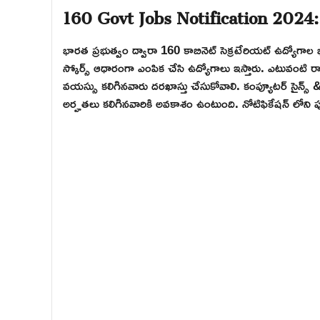
160 Govt Jobs Notification 2024:
భారత ప్రభుత్వం ద్వారా 160 కాబినెట్ సెక్రటేరియట్ ఉద్యోగ
స్కోర్స్ ఆధారంగా ఎంపిక చేసి ఉద్యోగాలు ఇస్తారు. ఎటువంటి రా
వయస్సు కలిగినవారు దరఖాస్తు చేసుకోవాలి. కంప్యూటర్ సైన్స్ & ఇన్
అర్హతలు కలిగినవారికి అవకాశం ఉంటుంది. నోటిఫికేషన్ లోని 