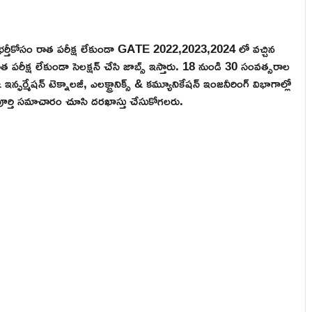
ాల భర్తీకోసం రాత పరీక్ష లేకుండా GATE 2022,2023,2024 లో వచ్చిన
త పరీక్ష లేకుండా సెలక్షన్ చేసి జాబ్స్ ఇస్తారు. 18 నుండి 30 సంవత్సరాల
ఫర్మేషన్ టెక్నాలజీ, ఎలక్ట్రానిక్స్ & కమ్యూనికేషన్ ఇంజనీరింగ్ విభాగాల్లో
పూర్తి సమాచారం చూసి దరఖాస్తు చేసుకోగలరు.