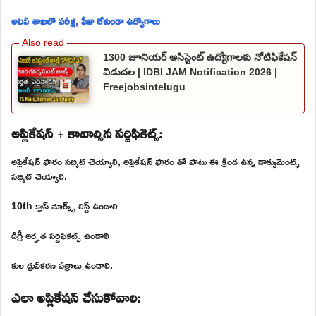
అటవీ శాఖలో పరీక్ష, ఫీజు లేకుండా ఉద్యోగాలు
1300 జూనియర్ అసిస్టెంట్ ఉద్యోగాలకు నోటిఫికేషన్
విడుదల | IDBI JAM Notification 2026 |
Freejobsintelugu
అప్లికేషన్ + కావాల్సిన సర్టిఫికెట్స్:
అప్లికేషన్ ఫారం సబ్మిట్ చెయ్యాలి, అప్లికేషన్ ఫారం తో పాటు ఈ క్రింద ఉన్న డాక్యుమెంట్స్
సబ్మిట్ చెయ్యాలి.
10th క్లాస్ మార్క్స్ లిస్ట్ ఉండాలి
డిగ్రీ అర్హత సర్టిఫికెట్స్ ఉండాలి
కుల ధ్రువీకరణ పత్రాలు ఉండాలి.
ఎలా అప్లికేషన్ చేసుకోవాలి: