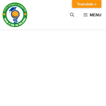
Skip
Translate »
to
content
MENU