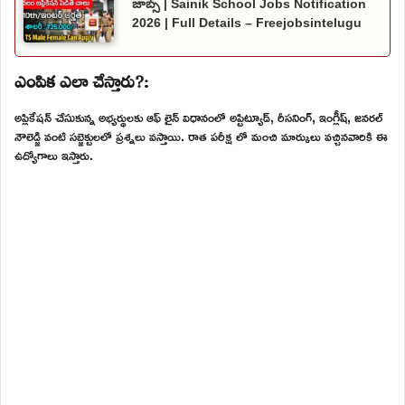
జాబ్స్ | Sainik School Jobs Notification
2026 | Full Details – Freejobsintelugu
ఎంపిక ఎలా చేస్తారు?:
అప్లికేషన్ చేసుకున్న అభ్యర్థులకు ఆఫ్ లైన్ విధానంలో అప్టిట్యూడ్, రీసనింగ్, ఇంగ్లీష్, జనరల్
నౌలెడ్జి వంటి సబ్జెక్టులలో ప్రశ్నలు వస్తాయి. రాత పరీక్ష లో మంచి మార్కులు వచ్చినవారికి ఈ
ఉద్యోగాలు ఇస్తారు.