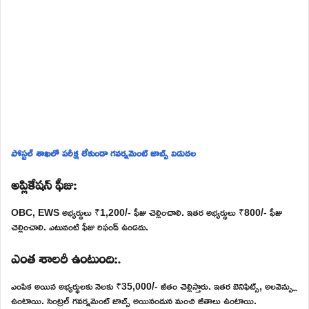
పోస్టల్ శాఖలో పరీక్ష లేకుండా గవర్నమెంట్ జాబ్స్ విడుదల
అప్లికేషన్ ఫీజు:
OBC, EWS అభ్యర్థులు ₹1,200/- ఫీజు చెల్లించాలి. ఇతర అభ్యర్థులు ₹800/- ఫీజు
చెల్లించాలి. ఎటువంటి ఫీజు రిఫండ్ ఉండదు.
ఎంత శాలరీ ఉంటుంది:.
ఎంపిక అయిన అభ్యర్థులకు నెలకు ₹35,000/- జీతం చెల్లిస్తారు. ఇతర బెనిఫిట్స్, అలవెన్స్లు
ఉంటాయి. సెంట్రల్ గవర్నమెంట్ జాబ్స్ అయినందున మంచి జీతాలు ఉంటాయి.