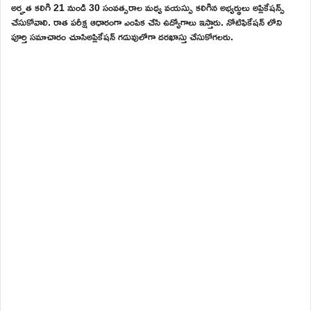
అర్హత కలిగి 21 నుండి 30 సంవత్సరాల మధ్య వయస్సు కలిగిన అభ్యర్థులు అప్లికేషన్స్
చేసుకోవాలి. రాత పరీక్ష ఆధారంగా ఎంపిక చేసి ఉద్యోగాలు ఇస్తారు. నోటిఫికేషన్ లోని
పూర్తి సమాచారం చూసిఅప్లికేషన్ గడువులోగా దరఖాస్తు చేసుకోగలరు.