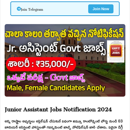
Join Telegram
Join Now
Junior Assistant Jobs Notification 2024
అన్ని రాష్ట్రాల అభ్యర్థులు అప్లికేషన్ చేసుకునే విధంగా జమ్మూ కాంటోన్మెంట్ బోర్డు నుండి 03
జూనియర్ అసిస్టెంట్ పోస్టులతో గవర్నమెంట్ జాబ్స్ నోటిఫికేషన్ జారీ చేశారు. ఏదైనా డిగ్రీ