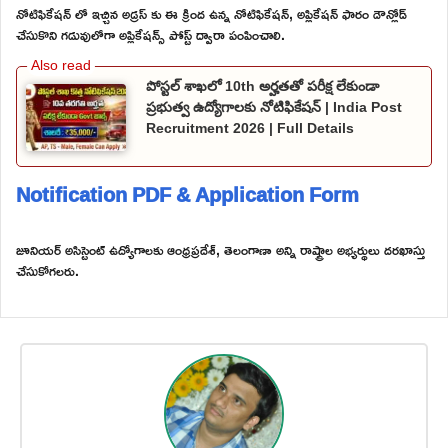
నోటిఫికేషన్ లో ఇచ్చిన అడ్రస్ కు ఈ క్రింద ఉన్న నోటిఫికేషన్, అప్లికేషన్ ఫారం డౌన్లోడ్
చేసుకొని గడువులోగా అప్లికేషన్స్ పోస్ట్ ద్వారా పంపించాలి.
పోస్టల్ శాఖలో 10th అర్హతతో పరీక్ష లేకుండా
ప్రభుత్వ ఉద్యోగాలకు నోటిఫికేషన్ | India Post
Recruitment 2026 | Full Details
Notification PDF & Application Form
జూనియర్ అసిస్టెంట్ ఉద్యోగాలకు ఆంధ్రప్రదేశ్, తెలంగాణా అన్ని రాష్ట్రాల అభ్యర్థులు దరఖాస్తు
చేసుకోగలరు.