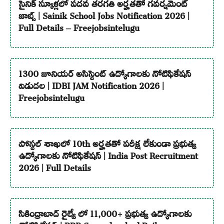
సైనిక్ స్కూళ్లలో పదవ తరగతి అర్హతతో గవర్నమెంట్
జాబ్స్ | Sainik School Jobs Notification 2026 |
Full Details – Freejobsintelugu
1300 జూనియర్ అసిస్టెంట్ ఉద్యోగాలకు నోటిఫికేషన్
విడుదల | IDBI JAM Notification 2026 |
Freejobsintelugu
పోస్టల్ శాఖలో 10th అర్హతతో పరీక్ష లేకుండా ప్రభుత్వ
ఉద్యోగాలకు నోటిఫికేషన్ | India Post Recruitment
2026 | Full Details
సికింద్రాబాద్ రైల్వే లో 11,000+ ప్రభుత్వ ఉద్యోగాలకు