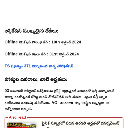
అప్లికేషన్ ముఖ్యమైన తేదీలు:
Offline అప్లికేషన్ ప్రారంభ తేదీ : 10th అక్టోబర్ 2024
Offline అప్లికేషన్ ఆఖరు తేదీ : 31st అక్టోబర్ 2024
TS ప్రభుత్వం 371 గవర్నమెంట్ జాబ్స్ నోటిఫికేషన్
పోస్టుల వివరాలు, వాటి అర్హతలు:
03 జూనియర్ అసిస్టెంట్ ఉద్యోగాలను డైరెక్ట్ రిక్రూట్మెంట్ విధానంలో భర్తీ చెయ్యడానికి
జమ్మూ కంటోన్మెంట్ బోర్డు నుండి నోటిఫికేషన్ జారీ చేశారు. ఏదైనా డిగ్రీ అర్హత
కలిగినవారు దరఖాస్తు చేసుకోవాలి. AO, తెలంగాణా అన్ని రాష్ట్రాల అభ్యర్థులు ఈ
ఉద్యోగాలకు అర్హులే.
సైనిక్ స్కూళ్లలో పదవ తరగతి అర్హతతో గవర్నమెంట్