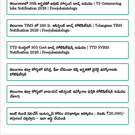
తెలంగాణాలో 10th అర్హతతో అవుట్ సోర్సింగ్ జాబ్స్ విడుదల | TS Outsourcing
Jobs Notification 2026 | Freejobsintelugu
తెలంగాణ TIMS లో 240 Jr. అసిస్టెంట్ జాబ్స్ నోటిఫికేషన్ | Telangana TIMS
Notification 2026 | Freejobsintelugu
TTD సంస్థలో 303 Govt జాబ్స్ నోటిఫికేషన్స్ విడుదల | TTD SVIMS
Notification 2026 | Freejobsintelugu
తెలంగాణ జిల్లా కోర్టులో పరీక్ష, ఫీజు లేకుండా టెన్త్ అర్హతతో డైరెక్ట్ ఉద్యోగాలకు
నోటిఫికేషన్
తెలంగాణ జిల్లా కోర్టులో జూనియర్ అసిస్టెంట్ ఉద్యోగాల భర్తీకి నోటిఫికేషన్ విడుదల
చేశారు
ఇంటి నుండి పనిచేసే ఇంటర్న్షిప్ కోసం దరఖాస్తుల ఆహ్వానం : నెలకు ₹20,000/-
stipend చెల్లిస్తారు – ఇలా అప్లై చేయండి