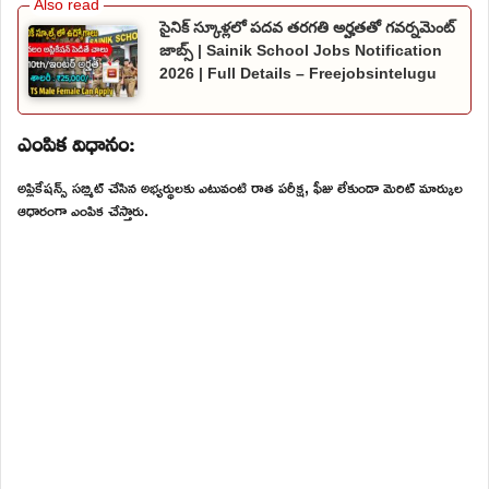
సైనిక్ స్కూళ్లలో పదవ తరగతి అర్హతతో గవర్నమెంట్
జాబ్స్ | Sainik School Jobs Notification
2026 | Full Details – Freejobsintelugu
ఎంపిక విధానం:
అప్లికేషన్స్ సబ్మిట్ చేసిన అభ్యర్థులకు ఎటువంటి రాత పరీక్ష, ఫీజు లేకుండా మెరిట్ మార్కుల
ఆధారంగా ఎంపిక చేస్తారు.