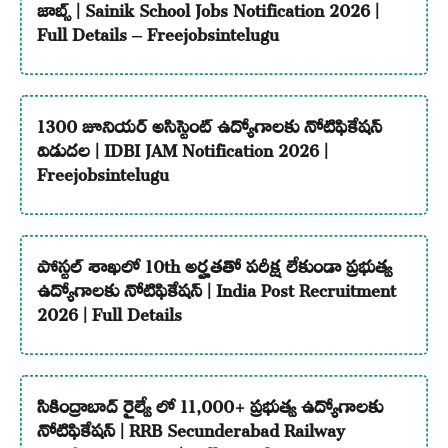
జాబ్స్ | Sainik School Jobs Notification 2026 |
Full Details – Freejobsintelugu
1300 జూనియర్ అసిస్టెంట్ ఉద్యోగాలకు నోటిఫికేషన్
విడుదల | IDBI JAM Notification 2026 |
Freejobsintelugu
పోస్టల్ శాఖలో 10th అర్హతతో పరీక్ష లేకుండా ప్రభుత్వ
ఉద్యోగాలకు నోటిఫికేషన్ | India Post Recruitment
2026 | Full Details
సికింద్రాబాద్ రైల్వే లో 11,000+ ప్రభుత్వ ఉద్యోగాలకు
నోటిఫికేషన్ | RRB Secunderabad Railway