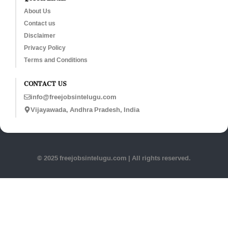
About Us
Contact us
Disclaimer
Privacy Policy
Terms and Conditions
CONTACT US
info@freejobsintelugu.com
Vijayawada, Andhra Pradesh, India
© 2025 freejobsintelugu.com | All rights reserved.