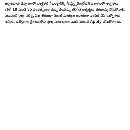
జిల్లాలవారు డిప్లొమాలో ఎలక్ట్రికల్ / ఎలక్ట్రానిక్స్ /ఇన్స్ట్రుమెంటేషన్ విభాగంలో అర్హతలు
కలిగి 18 నుండి 35 సంవత్సరాల మధ్య వయస్సు కలిగిన అభ్యర్థులు దరఖాస్తు చేసుకోవాలి.
ఎటువంటి రాత పరీక్ష, ఫీజు లేకుండా మెరిట్ మార్కుల ఆధారంగా ఎంపిక చేసి ఉద్యోగాలు
ఇస్తారు. ఉద్యోగాల ప్రకటనలోని పూర్తి సమాచారం చూసి వెంటనే Apply చేసుకోగలరు.