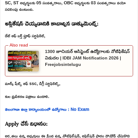
SC, ST అభ్యర్థులకు 05 సంవత్సరాలు, OBC అభ్యర్థులకు 03 సంవత్సరాలు వయో
సడలింపు ఉంటుంది.
అప్లికేషన్ చెయ్యడానికి కావాల్సిన డాక్యుమెంట్స్:
డేట్ ఆఫ్ బర్త్ ప్రూఫ్ సర్టిఫికెట్,
1300 జూనియర్ అసిస్టెంట్ ఉద్యోగాలకు నోటిఫికేషన్
విడుదల | IDBI JAM Notification 2026 |
Freejobsintelugu
మార్క్ షీట్స్ ఆఫ్ ssc, డిగ్రీ సర్టిఫికెట్స్,
కుల ధ్రువీకరణ పత్రాలు ఉండాలి.
తెలంగాణా జిల్లా కార్యాలయంలో ఉద్యోగాలు : No Exam
Apply చేసే విధానం:
అర్హతలు ఉన్న అభ్యర్థులు ఈ క్రింద ఉన్న నోటిఫికేషన్, అప్లికేషన్ ఫారం డౌన్లోడ్ చేసుకొని