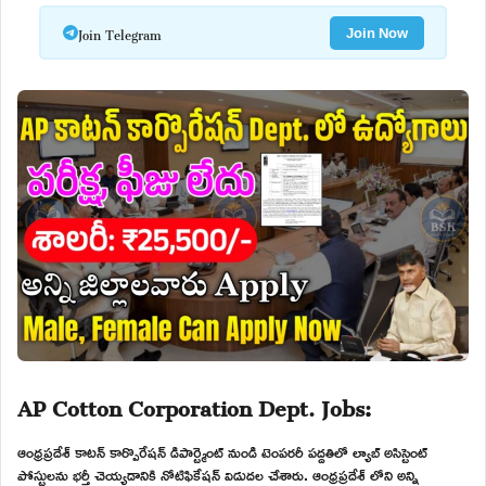
Join Telegram
Join Now
AP Cotton Corporation Dept. Jobs:
ఆంధ్రప్రదేశ్ కాటన్ కార్పొరేషన్ డిపార్ట్మెంట్ నుండి టెంపరరీ పద్దతిలో ల్యాబ్ అసిస్టెంట్
పోస్టులను భర్తీ చెయ్యడానికి నోటిఫికేషన్ విడుదల చేశారు. ఆంధ్రప్రదేశ్ లోని అన్ని