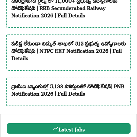
నోటిఫికేషన్ | RRB Secunderabad Railway
Notification 2026 | Full Details
పరీక్ష లేకుండా విద్యుత్ శాఖలో 515 ప్రభుత్వ ఉద్యోగాలకు
నోటిఫికేషన్ | NTPC EET Notification 2026 | Full
Details
గ్రామీణ బ్యాంకుల్లో 5,138 పోస్టులతో నోటిఫికేషన్| PNB
Notification 2026 | Full Details
Latest Jobs