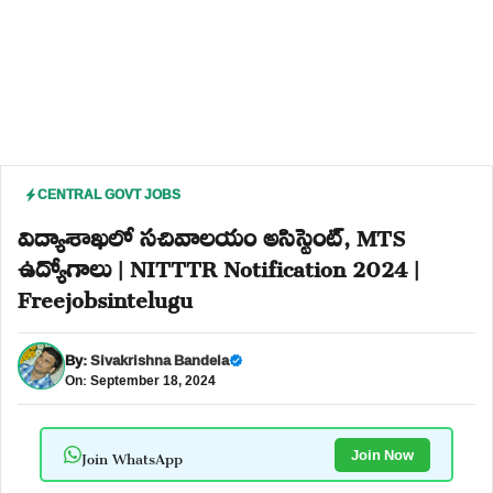
CENTRAL GOVT JOBS
విద్యాశాఖలో సచివాలయం అసిస్టెంట్, MTS
ఉద్యోగాలు | NITTTR Notification 2024 |
Freejobsintelugu
By:
Sivakrishna Bandela
On: September 18, 2024
Join WhatsApp
Join Now