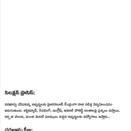
సెలక్షన్ ప్రాసెస్:
దరఖాస్తు చేసుకున్న అభ్యర్థులకు హైదరాబాద్ కేంద్రంగా రాత పరీక్ష నిర్వహించడం
జరుగుతుంది. అప్టిట్యూడ్, రీసనింగ్, ఇంగ్లీష్, జనరల్ నౌలెడ్జి అంశాలపై ప్రశ్నలు వస్తాయి.
అర్హత పొంది, మంచి మెరిట్ మార్కులు వచ్చిన అభ్యర్థులకు ఉద్యోగాలు ఇస్తారు..
దరఖాస్తు ఫీజు: