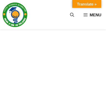
Skip
Translate »
to
content
MENU