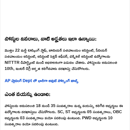
పోస్టుల వివరాలు, వాటి అర్హతలు ఇలా ఉన్నాయి:
మొత్తం 22 మల్టీ టాస్కింగ్ స్టాఫ్, జూనియర్ సచివాలయం అసిస్టెంట్, సీనియర్
సచివాలయం అసిస్టెంట్, అసిస్టెంట్ సెక్షన్ ఆఫీసర్, టెక్నికల్ అసిస్టెంట్ ఉద్యోగాలను
NITTTR డిపార్ట్మెంట్ నుండి అధికారికంగా విడుదల చేశారు. పోస్టులను అనుసరించి
10th, ఇంటర్ డిగ్రీ అర్హత కలిగినవారు దరఖాస్తు చేసుకోగలరు.
AP ప్లానింగ్ Dept లో భారీగా అవుట్ సోర్సింగ్ జాబ్స్
ఎంత వయస్సు ఉండాలి:
పోస్టులను అనుసరించి 18 నుండి 35 సంవత్సరాల మధ్య వయస్సు కలిగిన అభ్యర్థులు ఈ
ఉద్యోగాలకు దరఖాస్తులు చేసుకోగలరు. SC, ST అభ్యర్థులకు 05 సంవత్సరాలు, OBC
అభ్యర్థులకు 03 సంవత్సరాలు వయో సడలింపు ఉంటుంది. PWD అభ్యర్థులకు 10
సంవత్సరాల వయో సదలింపు ఉంటుంది.