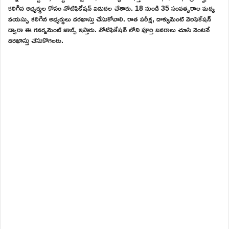
కలిగిన అభ్యర్థుల కోసం నోటిఫికేషన్ విడుదల చేశారు. 18 నుండి 35 సంవత్సరాల మధ్య
వయస్సు కలిగిన అభ్యర్థులు దరఖాస్తు చేసుకోవాలి. రాత పరీక్ష, డాక్యుమెంట్ వెరిఫికేషన్
ద్వారా ఈ గవర్నమెంట్ జాబ్స్ ఇస్తారు. నోటిఫికేషన్ లోని పూర్తి వివరాలు చూసి వెంటనే
దరఖాస్తు చేసుకోగలరు.