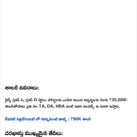
శాలరీ వివరాలు:
రైల్వే గ్రూప్ సి, గ్రూప్ D స్థాయి పోస్టులకు ఎంపిక అయిన అభ్యర్థులకు నెలకు ₹35,000/-
శాలరీతోపాటు ప్రతి నెల TA, DA, HRA వంటి ఇతర అలవెన్స్ కు కూడా ఇస్తారు.
కేబినెట్ సెక్రటేరియట్ లో గవర్నమెంట్ జాబ్స్ : ₹90K శాలరీ
దరఖాస్తు ముఖ్యమైన తేదీలు: