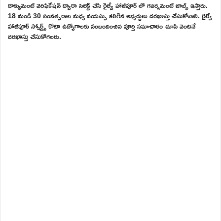
డాక్యుమెంట్ వెరిఫికేషన్ ద్వారా సెలెక్ట్ చేసి రైల్వే హాజీపూర్ లో గవర్నమెంట్ జాబ్స్ ఇస్తారు.
18 నుండి 30 సంవత్సరాల మధ్య వయస్సు కలిగిన అభ్యర్థులు దరఖాస్తు చేసుకోవాలి. రైల్వే
హాజీపూర్ స్పోర్ట్స్ కోటా ఉద్యోగాలకు సంబందించిన పూర్తి సమాచారం చూసి వెంటనే
దరఖాస్తు చేసుకోగలరు.