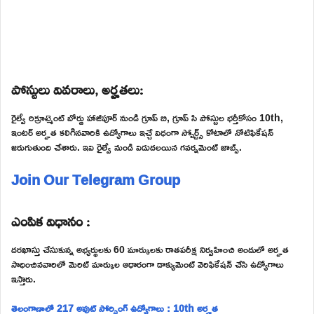
పోస్టులు వివరాలు, అర్హతలు:
రైల్వే రిక్రూట్మెంట్ బోర్డు హాజీపూర్ నుండి గ్రూప్ బి, గ్రూప్ సి పోస్టుల భర్తీకోసం 10th,
ఇంటర్ అర్హత కలిగినవారికి ఉద్యోగాలు ఇచ్చే విధంగా స్పోర్ట్స్ కోటాలో నోటిఫికేషన్
జరుగుతుంది చేశారు. ఇవి రైల్వే నుండి విడుదలయిన గవర్నమెంట్ జాబ్స్.
Join Our Telegram Group
ఎంపిక విధానం :
దరఖాస్తు చేసుకున్న అభ్యర్థులకు 60 మార్కులకు రాతపరీక్ష నిర్వహించి అందులో అర్హత
సాధించినవారిలో మెరిట్ మార్కుల ఆధారంగా డాక్యుమెంట్ వెరిఫికేషన్ చేసి ఉద్యోగాలు
ఇస్తారు.
తెలంగాణాలో 217 అవుట్ సోర్సింగ్ ఉద్యోగాలు : 10th అర్హత