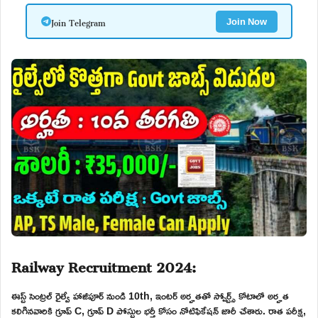
Join Telegram
Join Now
Railway Recruitment 2024:
ఈస్ట్ సెంట్రల్ రైల్వే హాజీపూర్ నుండి 10th, ఇంటర్ అర్హతతో స్పోర్ట్స్ కోటాలో అర్హత
కలిగినవారికి గ్రూప్ C, గ్రూప్ D పోస్టుల భర్తీ కోసం నోటిఫికేషన్ జారీ చేశారు. రాత పరీక్ష,