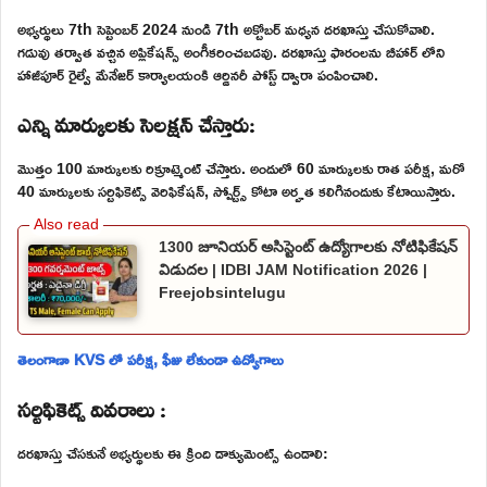
అభ్యర్థులు 7th సెప్టెంబర్ 2024 నుండి 7th అక్టోబర్ మధ్యన దరఖాస్తు చేసుకోవాలి.
గడువు తర్వాత వచ్చిన అప్లికేషన్స్ అంగీకరించబడవు. దరఖాస్తు ఫారంలను బీహార్ లోని
హాజీపూర్ రైల్వే మేనేజర్ కార్యాలయంకి ఆర్డినరీ పోస్ట్ ద్వారా పంపించాలి.
ఎన్ని మార్కులకు సెలక్షన్ చేస్తారు:
మొత్తం 100 మార్కులకు రిక్రూట్మెంట్ చేస్తారు. అందులో 60 మార్కులకు రాత పరీక్ష, మరో
40 మార్కులకు సర్టిఫికెట్స్ వెరిఫికేషన్, స్పోర్ట్స్ కోటా అర్హత కలిగినందుకు కేటాయిస్తారు.
1300 జూనియర్ అసిస్టెంట్ ఉద్యోగాలకు నోటిఫికేషన్
విడుదల | IDBI JAM Notification 2026 |
Freejobsintelugu
తెలంగాణా KVS లో పరీక్ష, ఫీజు లేకుండా ఉద్యోగాలు
సర్టిఫికెట్స్ వివరాలు :
దరఖాస్తు చేసకునే అభ్యర్థులకు ఈ క్రింది డాక్యుమెంట్స్ ఉండాలి: