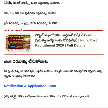
10th, ఇంటర్ మార్క్స్ మెమో సర్టిఫికెట్స్ ఉండాలి.
sc, st, bc కుల ధ్రువీకరణ సర్టిఫికెట్స్ ఉండాలి.
స్టడీ సర్టిఫికెట్స్, స్పోర్ట్స్ కోటా సర్టిఫికెట్స్ ఉండాలి
పోస్టల్ శాఖలో 10th అర్హతతో పరీక్ష లేకుండా
ప్రభుత్వ ఉద్యోగాలకు నోటిఫికేషన్ | India Post
Recruitment 2026 | Full Details
ఎలా దరఖాస్తు చేసుకోవాలి:
ఈ క్రింది ఉన్న నోటిఫికేషన్, అప్లికేషన్ ఫారం డౌన్లోడ్ చేసుకొని గడువులోగా ఆర్డినరీ పోస్ట్
ద్వారా దరఖాస్తు చేసుకోవాలి.
Notification & Application Form
రైల్వే స్పోర్ట్స్ కోటా ఉద్యోగాల సమాచారం కోసం మా వెబ్సైటుఙ్ సందర్శించండి.