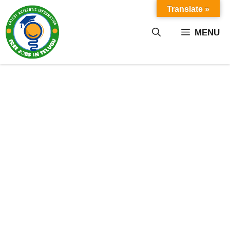
Skip
Translate »
to
content
MENU