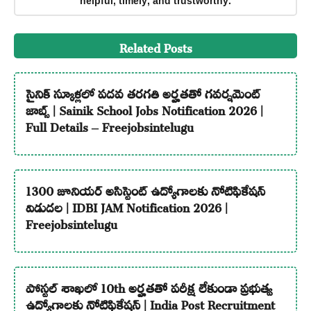
helpful, timely, and trustworthy.
Related Posts
సైనిక్ స్కూళ్లలో పదవ తరగతి అర్హతతో గవర్నమెంట్
జాబ్స్ | Sainik School Jobs Notification 2026 |
Full Details – Freejobsintelugu
1300 జూనియర్ అసిస్టెంట్ ఉద్యోగాలకు నోటిఫికేషన్
విడుదల | IDBI JAM Notification 2026 |
Freejobsintelugu
పోస్టల్ శాఖలో 10th అర్హతతో పరీక్ష లేకుండా ప్రభుత్వ
ఉద్యోగాలకు నోటిఫికేషన్ | India Post Recruitment