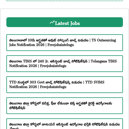
Latest Jobs
తెలంగాణాలో 10th అర్హతతో అవుట్ సోర్సింగ్ జాబ్స్ విడుదల | TS Outsourcing
Jobs Notification 2026 | Freejobsintelugu
తెలంగాణ TIMS లో 240 Jr. అసిస్టెంట్ జాబ్స్ నోటిఫికేషన్ | Telangana TIMS
Notification 2026 | Freejobsintelugu
TTD సంస్థలో 303 Govt జాబ్స్ నోటిఫికేషన్స్ విడుదల | TTD SVIMS
Notification 2026 | Freejobsintelugu
తెలంగాణ జిల్లా కోర్టులో పరీక్ష, ఫీజు లేకుండా టెన్త్ అర్హతతో డైరెక్ట్ ఉద్యోగాలకు
నోటిఫికేషన్
తెలంగాణ జిల్లా కోర్టులో జూనియర్ అసిస్టెంట్ ఉద్యోగాల భర్తీకి నోటిఫికేషన్ విడుదల
చేశారు