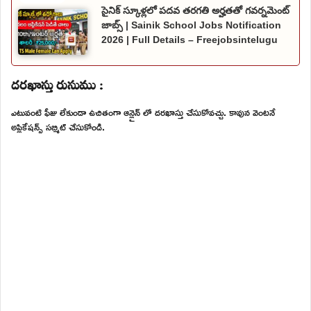
సైనిక్ స్కూళ్లలో పదవ తరగతి అర్హతతో గవర్నమెంట్
జాబ్స్ | Sainik School Jobs Notification
2026 | Full Details – Freejobsintelugu
దరఖాస్తు రుసుము :
ఎటువంటి ఫీజు లేకుండా ఉచితంగా ఆన్లైన్ లో దరఖాస్తు చేసుకోవచ్చు. కావున వెంటనే
అప్లికేషన్స్ సబ్మిట్ చేసుకోండి.