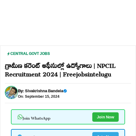
CENTRAL GOVT JOBS
గ్రామీణ కరెంట్ ఆఫీసుల్లో ఉద్యోగాలు | NPCIL
Recruitment 2024 | Freejobsintelugu
By:
Sivakrishna Bandela
On: September 15, 2024
Join WhatsApp
Join Now