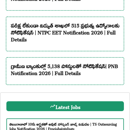
పరీక్ష లేకుండా విద్యుత్ శాఖలో 515 ప్రభుత్వ ఉద్యోగాలకు
నోటిఫికేషన్ | NTPC EET Notification 2026 | Full
Details
గ్రామీణ బ్యాంకుల్లో 5,138 పోస్టులతో నోటిఫికేషన్| PNB
Notification 2026 | Full Details
Latest Jobs
తెలంగాణాలో 10th అర్హతతో అవుట్ సోర్సింగ్ జాబ్స్ విడుదల | TS Outsourcing
Jobs Notification 2026 | Freejobsintelugu