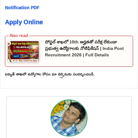
Notification PDF
Apply Online
పోస్టల్ శాఖలో 10th అర్హతతో పరీక్ష లేకుండా
ప్రభుత్వ ఉద్యోగాలకు నోటిఫికేషన్ | India Post
Recruitment 2026 | Full Details
విద్యుత్ శాఖలో ఉద్యోగాల కోసం మా వెబ్సైటును సందర్శించండి.