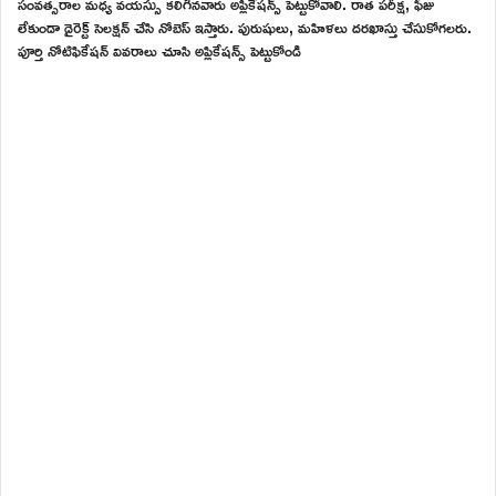
సంవత్సరాల మధ్య వయస్సు కలిగినవారు అప్లికేషన్స్ పెట్టుకోవాలి. రాత పరీక్ష, ఫీజు
లేకుండా డైరెక్ట్ సెలక్షన్ చేసి నోబెస్ ఇస్తారు. పురుషులు, మహిళలు దరఖాస్తు చేసుకోగలరు.
పూర్తి నోటిఫికేషన్ వివరాలు చూసి అప్లికేషన్స్ పెట్టుకోండి