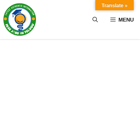
Skip
Translate »
to
content
MENU