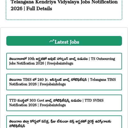
Telangana Kendriya Vidyalaya Jobs Notification
2026 | Full Details
Latest Jobs
తెలంగాణాలో 10th అర్హతతో అవుట్ సోర్సింగ్ జాబ్స్ విడుదల | TS Outsourcing
Jobs Notification 2026 | Freejobsintelugu
తెలంగాణ TIMS లో 240 Jr. అసిస్టెంట్ జాబ్స్ నోటిఫికేషన్ | Telangana TIMS
Notification 2026 | Freejobsintelugu
TTD సంస్థలో 303 Govt జాబ్స్ నోటిఫికేషన్స్ విడుదల | TTD SVIMS
Notification 2026 | Freejobsintelugu
తెలంగాణ జిల్లా కోర్టులో పరీక్ష, ఫీజు లేకుండా టెన్త్ అర్హతతో డైరెక్ట్ ఉద్యోగాలకు
నోటిఫికేషన్