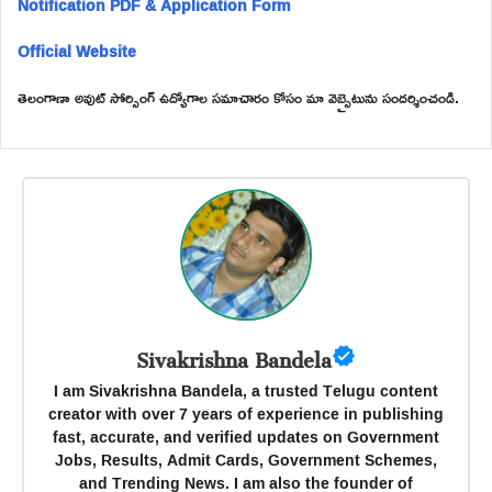
Notification PDF & Application Form
Official Website
తెలంగాణా అవుట్ సోర్సింగ్ ఉద్యోగాల సమాచారం కోసం మా వెబ్సైటును సందర్శించండి.
Sivakrishna Bandela
I am Sivakrishna Bandela, a trusted Telugu content
creator with over 7 years of experience in publishing
fast, accurate, and verified updates on Government
Jobs, Results, Admit Cards, Government Schemes,
and Trending News. I am also the founder of