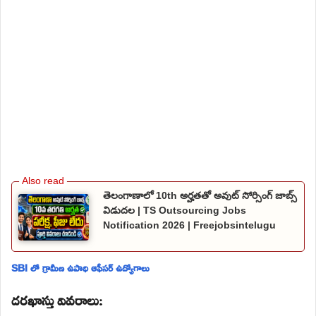
తెలంగాణాలో 10th అర్హతతో అవుట్ సోర్సింగ్ జాబ్స్
విడుదల | TS Outsourcing Jobs
Notification 2026 | Freejobsintelugu
SBI లో గ్రామీణ ఉపాధి ఆఫీసర్ ఉద్యోగాలు
దరఖాస్తు వివరాలు: