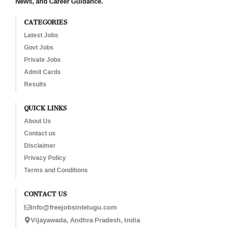
News, and Career Guidance.
CATEGORIES
Latest Jobs
Govt Jobs
Private Jobs
Admit Cards
Results
QUICK LINKS
About Us
Contact us
Disclaimer
Privacy Policy
Terms and Conditions
CONTACT US
info@freejobsintelugu.com
Vijayawada, Andhra Pradesh, India