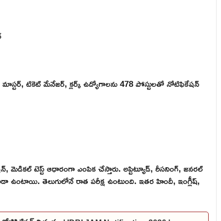
్
్ మాస్టర్, టికెట్ మేనేజర్, క్లర్క్ ఉద్యోగాలను 478 పోస్టులతో నోటిఫికేషన్
కేషన్, మెడికల్ టెస్ట్ ఆధారంగా ఎంపిక చేస్తారు. అప్టిట్యూడ్, రీసనింగ్, జనరల్
్ కూడా ఉంటాయి. తెలుగులోనే రాత పరీక్ష ఉంటుంది. ఇతర హిందీ, ఇంగ్లీష్,