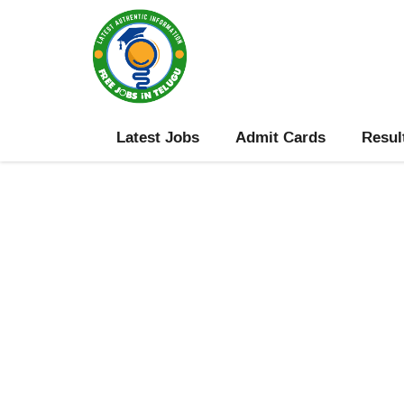
Skip
to
content
Latest Jobs
Admit Cards
Resul