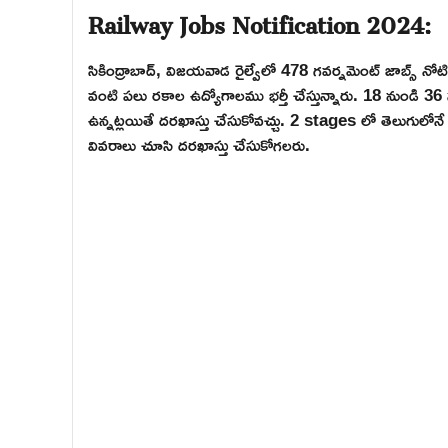
Railway Jobs Notification 2024:
సికింద్రాబాద్, విజయవాడ రైల్వేలో 478 గవర్నమెంట్ జాబ్స్ నోటిఫికేష
వంటి పలు రకాల ఉద్యోగాలము భర్తీ చేస్తున్నారు. 18 నుండి 36
ఉన్నట్లయితే దరఖాస్తు చేసుకోవచ్చు. 2 stages లో తెలుగులోనే రాత 
వివరాలు చూసి దరఖాస్తు చేసుకోగలరు.