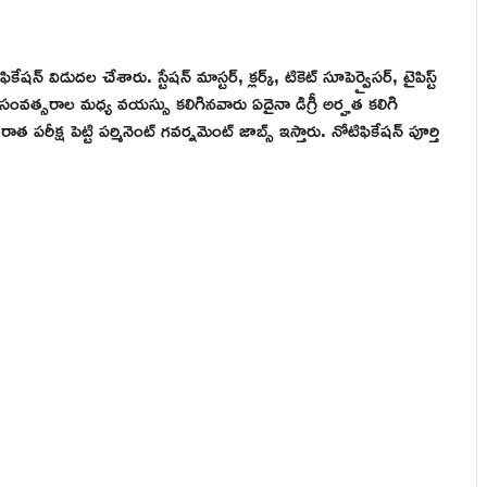
న్ విడుదల చేశారు. స్టేషన్ మాస్టర్, క్లర్క్, టికెట్ సూపెర్వైసర్, టైపిస్ట్
 సంవత్సరాల మధ్య వయస్సు కలిగినవారు ఏదైనా డిగ్రీ అర్హత కలిగి
పరీక్ష పెట్టి పర్మినెంట్ గవర్నమెంట్ జాబ్స్ ఇస్తారు. నోటిఫికేషన్ పూర్తి