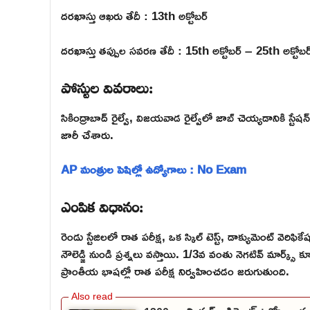
దరఖాస్తు ఆఖరు తేదీ : 13th అక్టోబర్
దరఖాస్తు తప్పుల సవరణ తేదీ : 15th అక్టోబర్ – 25th అక్టోబర
పోస్టుల వివరాలు:
సికింద్రాబాద్ రైల్వే, విజయవాడ రైల్వేలో జాబ్ చెయ్యడానికి స్టేషన
జారీ చేశారు.
AP మంత్రుల పెషిల్లో ఉద్యోగాలు : No Exam
ఎంపిక విధానం:
రెండు స్టేజిలలో రాత పరీక్ష, ఒక స్కిల్ టెస్ట్, డాక్యుమెంట్ వెరిఫి
నౌలెడ్జి నుండి ప్రశ్నలు వస్తాయి. 1/3వ వంతు నెగటివ్ మార్క్స
ప్రాంతీయ భాషల్లో రాత పరీక్ష నిర్వహించడం జరుగుతుంది.