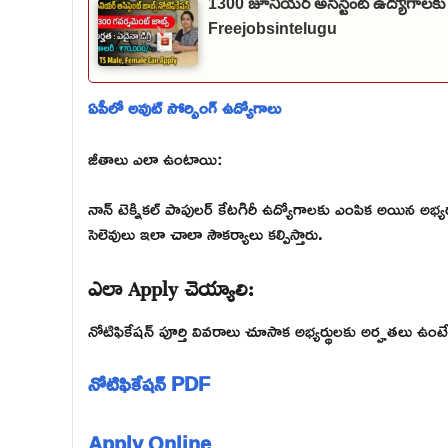
1300 జూనియర్ అసిస్టెంట్ ఉద్యోగాలకు
Freejobsintelugu
ఏపీలో అవుట్ సోర్సింగ్ ఉద్యోగాలు
జీతాలు ఎలా ఉంటాయి:
నాన్ టెక్నికల్ పాపులర్ కేటగిరీ ఉద్యోగాలకు ఎంపిక అయిన అభ్
సెలెవులు ఇలా చాలా సౌకర్యాలు కల్పిస్తారు.
ఎలా Apply చెయ్యాలి:
నోటిఫికేషన్ పూర్తి వివరాలు చూసాక అభ్యర్థులకు అర్హతలు ఉంటే 
నోటిఫికేషన్ PDF
Apply Online