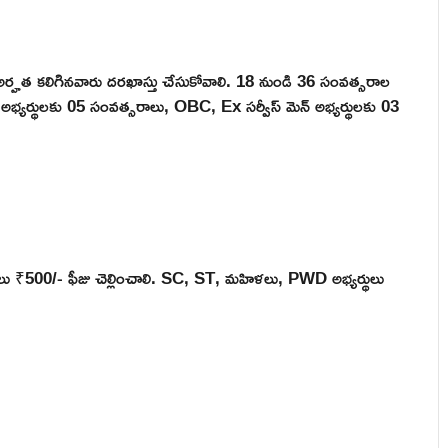
్రీ అర్హత కలిగినవారు దరఖాస్తు చేసుకోవాలి. 18 నుండి 36 సంవత్సరాల
భ్యర్థులకు 05 సంవత్సరాలు, OBC, Ex సర్వీస్ మెన్ అభ్యర్థులకు 03
ులు ₹500/- ఫీజు చెల్లించాలి. SC, ST, మహిళలు, PWD అభ్యర్థులు