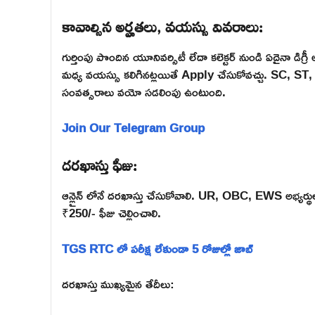
కావాల్సిన అర్హతలు, వయస్సు వివరాలు:
గుర్తింపు పొందిన యూనివర్సిటీ లేదా కలెక్టర్ నుండి ఏదైనా డిగ
మధ్య వయస్సు కలిగినట్లయితే Apply చేసుకోవచ్చు. SC, ST, అ
సంవత్సరాలు వయో సడలింపు ఉంటుంది.
Join Our Telegram Group
దరఖాస్తు ఫీజు:
ఆన్లైన్ లోనే దరఖాస్తు చేసుకోవాలి. UR, OBC, EWS అభ్యర్థ
₹250/- ఫీజు చెల్లించాలి.
TGS RTC లో పరీక్ష లేకుండా 5 రోజుల్లో జాబ్
దరఖాస్తు ముఖ్యమైన తేదీలు: