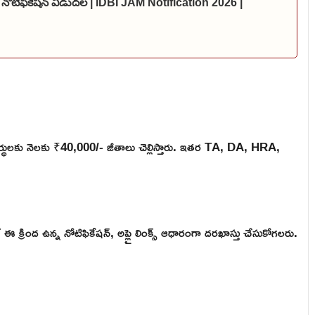
 నోటిఫికేషన్ విడుదల | IDBI JAM Notification 2026 |
యర్థులకు నెలకు ₹40,000/- జీతాలు చెల్లిస్తారు. ఇతర TA, DA, HRA,
ఈ క్రింద ఉన్న నోటిఫికేషన్, అప్లై లింక్స్ ఆధారంగా దరఖాస్తు చేసుకోగలరు.