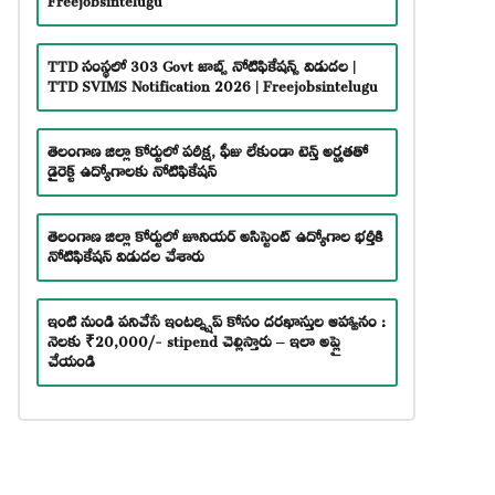
TTD సంస్థలో 303 Govt జాబ్స్ నోటిఫికేషన్స్ విడుదల |
TTD SVIMS Notification 2026 | Freejobsintelugu
తెలంగాణ జిల్లా కోర్టులో పరీక్ష, ఫీజు లేకుండా టెన్త్ అర్హతతో
డైరెక్ట్ ఉద్యోగాలకు నోటిఫికేషన్
తెలంగాణ జిల్లా కోర్టులో జూనియర్ అసిస్టెంట్ ఉద్యోగాల భర్తీకి
నోటిఫికేషన్ విడుదల చేశారు
ఇంటి నుండి పనిచేసే ఇంటర్న్షిప్ కోసం దరఖాస్తుల ఆహ్వానం :
నెలకు ₹20,000/- stipend చెల్లిస్తారు – ఇలా అప్లై
చేయండి