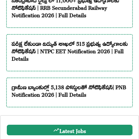
నోటిఫికేషన్ | RRB Secunderabad Railway
Notification 2026 | Full Details
పరీక్ష లేకుండా విద్యుత్ శాఖలో 515 ప్రభుత్వ ఉద్యోగాలకు
నోటిఫికేషన్ | NTPC EET Notification 2026 | Full
Details
గ్రామీణ బ్యాంకుల్లో 5,138 పోస్టులతో నోటిఫికేషన్| PNB
Notification 2026 | Full Details
Latest Jobs