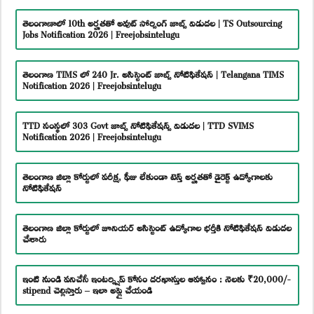
తెలంగాణాలో 10th అర్హతతో అవుట్ సోర్సింగ్ జాబ్స్ విడుదల | TS Outsourcing
Jobs Notification 2026 | Freejobsintelugu
తెలంగాణ TIMS లో 240 Jr. అసిస్టెంట్ జాబ్స్ నోటిఫికేషన్ | Telangana TIMS
Notification 2026 | Freejobsintelugu
TTD సంస్థలో 303 Govt జాబ్స్ నోటిఫికేషన్స్ విడుదల | TTD SVIMS
Notification 2026 | Freejobsintelugu
తెలంగాణ జిల్లా కోర్టులో పరీక్ష, ఫీజు లేకుండా టెన్త్ అర్హతతో డైరెక్ట్ ఉద్యోగాలకు
నోటిఫికేషన్
తెలంగాణ జిల్లా కోర్టులో జూనియర్ అసిస్టెంట్ ఉద్యోగాల భర్తీకి నోటిఫికేషన్ విడుదల
చేశారు
ఇంటి నుండి పనిచేసే ఇంటర్న్షిప్ కోసం దరఖాస్తుల ఆహ్వానం : నెలకు ₹20,000/-
stipend చెల్లిస్తారు – ఇలా అప్లై చేయండి