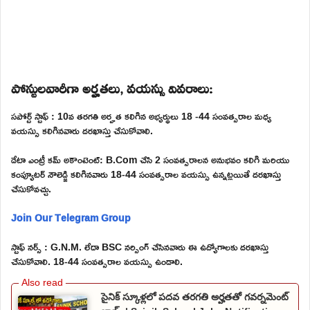
పోస్టులవారీగా అర్హతలు, వయస్సు వివరాలు:
సపోర్ట్ స్టాఫ్ : 10వ తరగతి అర్హత కలిగిన అభ్యర్థులు 18 -44 సంవత్సరాల మధ్య
వయస్సు కలిగినవారు దరఖాస్తు చేసుకోవాలి.
డేటా ఎంట్రీ కమ్ అకౌంటెంట్: B.Com చేసి 2 సంవత్సరాలన అనుభవం కలిగి మరియు
కంప్యూటర్ నౌలెడ్జి కలిగినవారు 18-44 సంవత్సరాల వయస్సు ఉన్నట్లయితే దరఖాస్తు
చేసుకోవచ్చు.
Join Our Telegram Group
స్టాఫ్ నర్స్ : G.N.M. లేదా BSC నర్సింగ్ చేసినవారు ఈ ఉద్యోగాలకు దరఖాస్తు
చేసుకోవాలి. 18-44 సంవత్సరాల వయస్సు ఉండాలి.
సైనిక్ స్కూళ్లలో పదవ తరగతి అర్హతతో గవర్నమెంట్