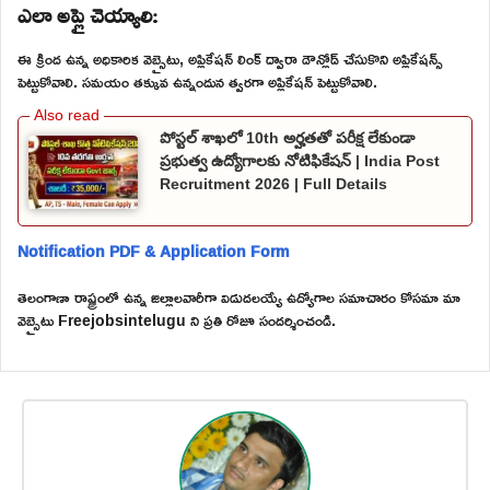
ఎలా అప్లై చెయ్యాలి:
ఈ క్రింద ఉన్న అధికారిక వెబ్సైటు, అప్లికేషన్ లింక్ ద్వారా డౌన్లోడ్ చేసుకొని అప్లికేషన్స్
పెట్టుకోవాలి. సమయం తక్కువ ఉన్నందున త్వరగా అప్లికేషన్ పెట్టుకోవాలి.
పోస్టల్ శాఖలో 10th అర్హతతో పరీక్ష లేకుండా
ప్రభుత్వ ఉద్యోగాలకు నోటిఫికేషన్ | India Post
Recruitment 2026 | Full Details
Notification PDF & Application Form
తెలంగాణా రాష్ట్రంలో ఉన్న జిల్లాలవారీగా విడుదలయ్యే ఉద్యోగాల సమాచారం కోసమా మా
వెబ్సైటు Freejobsintelugu ని ప్రతి రోజూ సందర్శించండి.