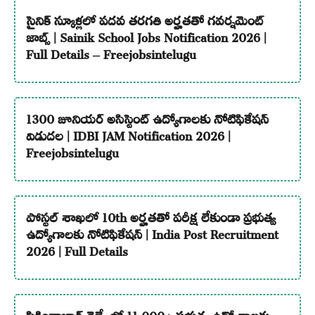
సైనిక్ స్కూళ్లలో పదవ తరగతి అర్హతతో గవర్నమెంట్
జాబ్స్ | Sainik School Jobs Notification 2026 |
Full Details – Freejobsintelugu
1300 జూనియర్ అసిస్టెంట్ ఉద్యోగాలకు నోటిఫికేషన్
విడుదల | IDBI JAM Notification 2026 |
Freejobsintelugu
పోస్టల్ శాఖలో 10th అర్హతతో పరీక్ష లేకుండా ప్రభుత్వ
ఉద్యోగాలకు నోటిఫికేషన్ | India Post Recruitment
2026 | Full Details
సికింద్రాబాద్ రైల్వే లో 11,000+ ప్రభుత్వ ఉద్యోగాలకు