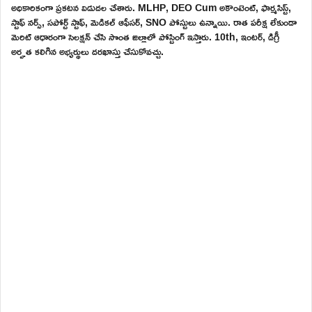
అధికారికంగా ప్రకటన విడుదల చేశారు. MLHP, DEO Cum అకౌంటెంట్, ఫార్మసిస్ట్,
స్టాఫ్ నర్స్, సపోర్ట్ స్టాఫ్, మెడికల్ ఆఫీసర్, SNO పోస్టులు ఉన్నాయి. రాత పరీక్ష లేకుండా
మెరిట్ ఆధారంగా సెలక్షన్ చేసి సొంత జిల్లాలో పోస్టింగ్ ఇస్తారు. 10th, ఇంటర్, డిగ్రీ
అర్హత కలిగిన అభ్యర్థులు దరఖాస్తు చేసుకోవచ్చు.