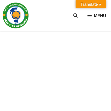
Skip
Translate »
to
content
MENU