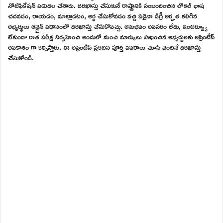
నోటిఫికేషన్ విడుదల చేశారు. దరఖాస్తు చేసుకునే రాష్ట్రానికి సంబందించిన లోకల్ భాష
చదవడం, రాయడం, మాట్లాడటం, అర్ధ చేసుకోవడం వచ్చి ఏదైనా డిగ్రీ అర్హత కలిగిన
అభ్యర్థులు ఆన్లైన్ విధానంలో దరఖాస్తు చేసుకోవచ్చు. అనుభవం అవసరం లేదు, ఇంటర్వ్యూ
లేకుండా రాత పరీక్ష నిర్వహించి అందులో మంచి మార్కులు సాధించిన అభ్యర్థులకు అప్రెంటీస్
అవకాశం గా కల్పిస్తారు. ఈ అప్రెంటీస్ ప్రకటన పూర్తి వివరాలు చూసి వెంటనే దరఖాస్తు
చేసుకోండి.