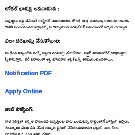
లోకల్ భాషపై అవగాహన :
అభ్యర్థులు అప్లై చేసుకునే రాష్ట్రానికి సంబందించిన లోకల్ భాష చదవడం, రాయడం రావాలి.
దానికి సంబందించిన సర్టిఫికెట్స్ ని డాక్యుమెంట్ వెరిఫికేషన్ సమయంలో సబ్మిట్ చెయ్యాలి.
ఎలా దరఖాస్తు చేసుకోవాలి:
ఈ క్రింద ఇవ్వబడిన లింక్స్ ద్వారా దరఖాస్తు చేసుకోవాలి. ఆన్లైన్ విధానంలోనే దరఖాస్తులు
స్వీకారుస్తారు. వేరే విధానంలో అప్లై చేసినవారి అప్లికేషన్స్ తిరస్కరించబడతాయి.
Notification PDF
Apply Online
జాబ్ పోస్టింగ్:
రాత పరీక్షలో అర్హత సాధించిన అభ్యర్థులకు వారు ఎంచుకున్న రాష్ట్రంలోనే పోస్టింగ్ ఇస్తారు.
సంవత్సరం పాటు పని చేసిన తర్వాత ట్రైనింగ్ చేసినందుకుగానూ బ్యాంక్ వారు మీకు
సర్టిఫికెట్ ఇచ్చి శిక్షణ పూర్తి చేస్తారు.