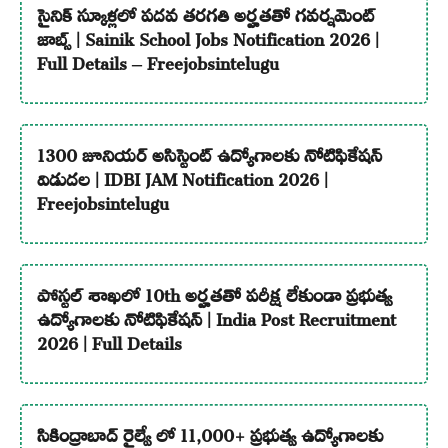
సైనిక్ స్కూళ్లలో పదవ తరగతి అర్హతతో గవర్నమెంట్
జాబ్స్ | Sainik School Jobs Notification 2026 |
Full Details – Freejobsintelugu
1300 జూనియర్ అసిస్టెంట్ ఉద్యోగాలకు నోటిఫికేషన్
విడుదల | IDBI JAM Notification 2026 |
Freejobsintelugu
పోస్టల్ శాఖలో 10th అర్హతతో పరీక్ష లేకుండా ప్రభుత్వ
ఉద్యోగాలకు నోటిఫికేషన్ | India Post Recruitment
2026 | Full Details
సికింద్రాబాద్ రైల్వే లో 11,000+ ప్రభుత్వ ఉద్యోగాలకు