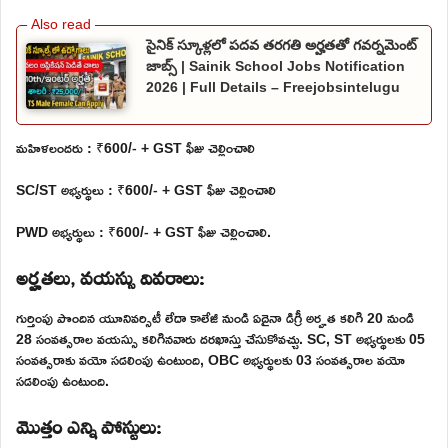
సైనిక్ స్కూళ్లలో పదవ తరగతి అర్హతతో గవర్నమెంట్
జాబ్స్ | Sainik School Jobs Notification
2026 | Full Details – Freejobsintelugu
మహిళలందరు : ₹600/- + GST ఫీజు చెల్లించాలి
SC/ST అభ్యర్థులు : ₹600/- + GST ఫీజు చెల్లించాలి
PWD అభ్యర్థులు : ₹600/- + GST ఫీజు చెల్లించాలి.
అర్హతలు, వయస్సు వివరాలు:
గుర్తింపు పొందిన యూనివర్సిటీ లేదా కాలేజీ నుండి ఏదైనా డిగ్రీ అర్హత కలిగి 20 నుండి
28 సంవత్సరాల వయస్సు కలిగినవారు దరఖాస్తు చేసుకోవచ్చు. SC, ST అభ్యర్థులకు 05
సంవత్సరాకు వయో సడలింపు ఉంటుంది, OBC అభ్యర్థులకు 03 సంవత్సరాల వయో
సడలింపు ఉంటుంది.
మొత్తం ఎన్ని పోస్టులు: