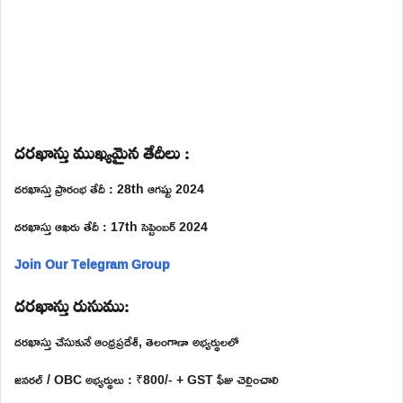
దరఖాస్తు ముఖ్యమైన తేదీలు :
దరఖాస్తు ప్రారంభ తేదీ : 28th ఆగష్టు 2024
దరఖాస్తు ఆఖరు తేదీ : 17th సెప్టెంబర్ 2024
Join Our Telegram Group
దరఖాస్తు రుసుము:
దరఖాస్తు చేసుకునే ఆంధ్రప్రదేశ్, తెలంగాణా అభ్యర్థులలో
జనరల్ / OBC అభ్యర్థులు : ₹800/- + GST ఫీజు చెల్లించాలి