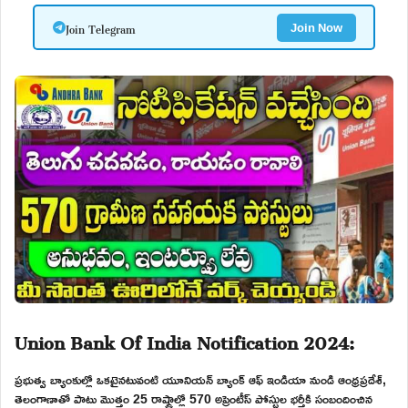
Join Telegram
Join Now
Union Bank Of India Notification 2024:
ప్రభుత్వ బ్యాంకుల్లో ఒకటైనటువంటి యూనియన్ బ్యాంక్ ఆఫ్ ఇండియా నుండి ఆంధ్రప్రదేశ్,
తెలంగాణాతో పాటు మొత్తం 25 రాష్ట్రాల్లో 570 అప్రెంటీస్ పోస్టుల భర్తీకి సంబందించిన