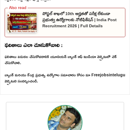
పోస్టల్ శాఖలో 10th అర్హతతో పరీక్ష లేకుండా
ప్రభుత్వ ఉద్యోగాలకు నోటిఫికేషన్ | India Post
Recruitment 2026 | Full Details
ఫలితాలు ఎలా చూసుకోవాలి :
ఫలితాలు విడుదల చేసుకోవడానికి యూనియన్ బ్యాంక్ ఆఫ్ ఇండియా వెబ్సైటులో చెక్
చేసుకోవాలి.
బ్యాంక్ మరియు కేంద్ర ప్రభుత్వ ఉద్యోగాల సమాచారం కోసం మా Freejobsintelugu
వెబ్సైటుని సందర్శించండి.