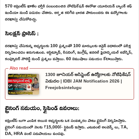
570 అప్రెంటీస్ ఖాళీల భర్తీకి సంబందించిన నోటిఫికేషన్ ఈరోజు యూనియన్ బ్యాంక్ ఆఫ్
ఇండియా నుండి విడుదల చేశారు. అర్హత కలిగిన భారత పౌరులందరు ఈ ఉద్యోగాలకు
దరఖాస్తు చేసుకోవచ్చు.
సెలక్షన్ ప్రాసెస్ :
దరఖాస్తు చేసుకున్న అభ్యర్థులకు 100 ప్రశ్నలతో 100 మార్కులకు ఆన్లైన్ విధానంలో పరీక్ష
నిర్వహించడం జరుగుతుంది. అప్టిట్యూడ్, రీసనింగ్, ఇంగ్లీష్, జనరల్ ఫైనాన్సియల్ అవేర్నెస్,
కంప్యూటర్ నౌలెడ్జి నుండి ప్రశ్నలు వస్తాయి. 60 నిముషాలు సమయం కేటాయిస్తారు.
1300 జూనియర్ అసిస్టెంట్ ఉద్యోగాలకు నోటిఫికేషన్
విడుదల | IDBI JAM Notification 2026 |
Freejobsintelugu
ట్రైనింగ్ సమయం, స్టైపెండ్ వివరాలు:
అప్రెంటీస్ లుగా ఎంపిక అయిన అభ్యర్థులకు ఒక సంవత్సరం పాటు ట్రైనింగ్ నిర్వహిస్తారు.
ట్రైనింగ్ సమయంలో నెలకు ₹15,000/- స్టైపెండ్ ఇస్తారు. ఎటువంటి అలవెన్స్ లు, TA,
DA, HRA వంటి సదుపాయలు ఉండవు.