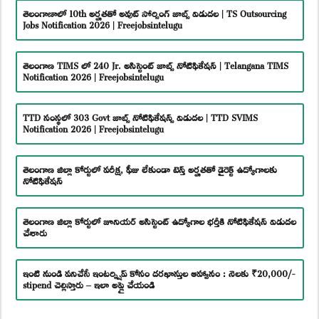
తెలంగాణాలో 10th అర్హతతో అవుట్ సోర్సింగ్ జాబ్స్ విడుదల | TS Outsourcing
Jobs Notification 2026 | Freejobsintelugu
తెలంగాణ TIMS లో 240 Jr. అసిస్టెంట్ జాబ్స్ నోటిఫికేషన్ | Telangana TIMS
Notification 2026 | Freejobsintelugu
TTD సంస్థలో 303 Govt జాబ్స్ నోటిఫికేషన్స్ విడుదల | TTD SVIMS
Notification 2026 | Freejobsintelugu
తెలంగాణ జిల్లా కోర్టులో పరీక్ష, ఫీజు లేకుండా టెన్త్ అర్హతతో డైరెక్ట్ ఉద్యోగాలకు
నోటిఫికేషన్
తెలంగాణ జిల్లా కోర్టులో జూనియర్ అసిస్టెంట్ ఉద్యోగాల భర్తీకి నోటిఫికేషన్ విడుదల
చేశారు
ఇంటి నుండి పనిచేసే ఇంటర్న్షిప్ కోసం దరఖాస్తుల ఆహ్వానం : నెలకు ₹20,000/-
stipend చెల్లిస్తారు – ఇలా అప్లై చేయండి