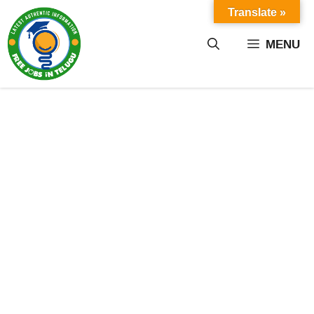
Skip
Translate »
to
content
MENU