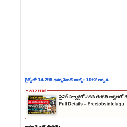
రైల్వేలో 14,298 గవర్నమెంట్ జాబ్స్: 10+2 అర్హత
సైనిక్ స్కూళ్లలో పదవ తరగతి అర్హతతో
Full Details – Freejobsintelugu
రిక్రూట్మెంట్ ప్రాసెస్: