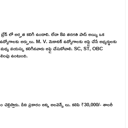
ిత ట్రేడ్ లో అర్హత కలిగి ఉండాలి. లేదా 8వ తరగతి పాస్ అయ్యి ఒక
ోగాలకు అర్హులు. M. V. మెకానిక్ ఉద్యోగాలకు అప్లై చేసే అభ్యర్థులకు
మధ్య వయస్సు కలిగినవారు అప్లై చేసుకోవాలి. SC, ST, OBC
లింపు ఉంటుంది.
్లిస్తారు. దీని ప్రకారం అన్ని అలవెన్స్ లు. కలిపి ₹30,000/- శాలరీ