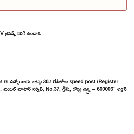
 లైసెన్స్ కలిగి ఉండాలి.
ుదలయిన ఈ ఉద్యోగాలకు ఆగష్టు 30వ తేదీలోగా speed post /Register
్, మెయిల్ మోటార్ సర్వీస్, No.37, గ్రీమ్స్ రోడ్డు చెన్నై – 600006” అడ్రస్