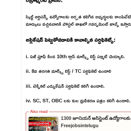
స్కిల్డ్ ఆర్టిసన్స్ ఉద్యోగాలకు అర్హత కలిగిన అభ్యర్థులకు కాంపిటే
మార్కులు వచ్చినవారికి పోస్టల్ శాఖలో గవర్నమెంట్ జాబ్స్ ఇస్తార
అప్లికేషన్ పెట్టుకోవడానికి కావాల్సిన సర్టిఫికెట్స్:
i. ఏజ్ ప్రూఫ్ కింద 10th క్లాస్ మార్క్స్ లిస్ట్ సబ్మిట్ చెయ్యాలి.
ii. 8వ తరగతి మార్క్స్ లిస్ట్ / TC సర్టిఫికెట్ ఉండాలి
iii. టెక్నికల్ ఎడ్యుకేషన్ సర్టిఫికెట్ కలిగి ఉండాలి.
iv. SC, ST, OBC లకు కుల ధ్రువీకరణ పత్రం కలిగి ఉండాలి.
1300 జూనియర్ అసిస్టెంట్ ఉద్యోగాలకు
Freejobsintelugu