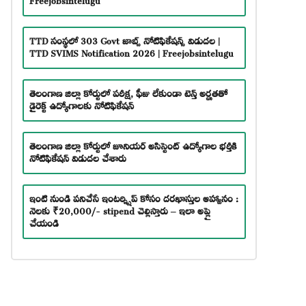
TTD సంస్థలో 303 Govt జాబ్స్ నోటిఫికేషన్స్ విడుదల |
TTD SVIMS Notification 2026 | Freejobsintelugu
తెలంగాణ జిల్లా కోర్టులో పరీక్ష, ఫీజు లేకుండా టెన్త్ అర్హతతో
డైరెక్ట్ ఉద్యోగాలకు నోటిఫికేషన్
తెలంగాణ జిల్లా కోర్టులో జూనియర్ అసిస్టెంట్ ఉద్యోగాల భర్తీకి
నోటిఫికేషన్ విడుదల చేశారు
ఇంటి నుండి పనిచేసే ఇంటర్న్షిప్ కోసం దరఖాస్తుల ఆహ్వానం :
నెలకు ₹20,000/- stipend చెల్లిస్తారు – ఇలా అప్లై
చేయండి