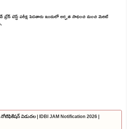
టివ్ ట్రేడ్ టెస్ట్ పరీక్ష పెడతారు ఇందులో అర్హత సాధించి మంచి మెరిట్
ు.
 నోటిఫికేషన్ విడుదల | IDBI JAM Notification 2026 |