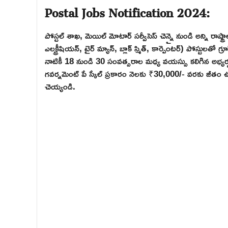
Postal Jobs Notification 2024:
పోస్టల్ శాఖ, మెయిల్ మోటార్ సర్వీసెస్ చెన్నై నుండి అన్ని రాష్ట్ర
ఎలక్ట్రీషియన్, టైర్ మ్యాన్, బ్లాక్ స్మిత్, కార్పెంటర్) పోస్టులత
నాటికీ 18 నుండి 30 సంవత్సరాల మధ్య వయస్సు కలిగిన అభ్యర్థులు 
గవర్నమెంట్ పే స్కేల్ ప్రకారం నెలకు ₹30,000/- వరకు జీతం ఉంట
చెయ్యండి.