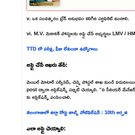
v. ఒక సంవత్సరం ట్రేడ్ అనుభవం కలిగిన సర్టిఫికెట్ ఉండాలి.
vi. M.V. మెకానిక్ పోస్టులకు అప్లై చేసే అభ్యర్థులు LMV / HMV
TTD లో పరీక్ష, ఫీజు లేకుండా ఉద్యోగాలు
అప్లై చేసే ఆఖరు తేదీ:
మెయిల్ మోటార్ సర్వీసెస్, చెన్నై పోస్టల్ శాఖ నుండి విడ
post ద్వారా అప్లికేషన్స్ సబ్మిట్ చెయ్యాలి. “ది సీనియర్ మేనేజర
కు అప్లికేషన్స్ పంపించాలి.
తెలంగాణాలో జిల్లా కోర్టు జాబ్స్ నోటిఫికేషన్ : 10th అర్హత
ఎలా అప్లై చెయ్యాలి: