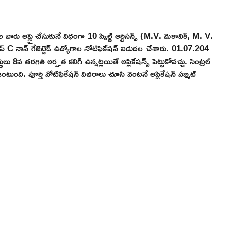
ాల వారు అప్లై చేసుకునే విధంగా 10 స్కిల్డ్ ఆర్టిసన్స్ (M.V. మెకానిక్, M. V.
ో గ్రూప్ C నాన్ గేజెట్టెడ్ ఉద్యోగాల నోటిఫికేషన్ విడుదల చేశారు. 01.07.204
8వ తరగతి అర్హత కలిగి ఉన్నట్లయితే అప్లికేషన్స్ పెట్టుకోవచ్చు. సెంట్రల్
ుంది. పూర్తి నోటిఫికేషన్ వివరాలు చూసి వెంటనే అప్లికేషన్ సబ్మిట్