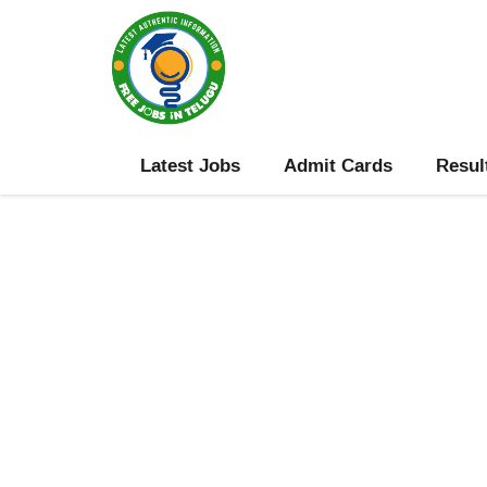
Skip
to
content
Latest Jobs
Admit Cards
Resul