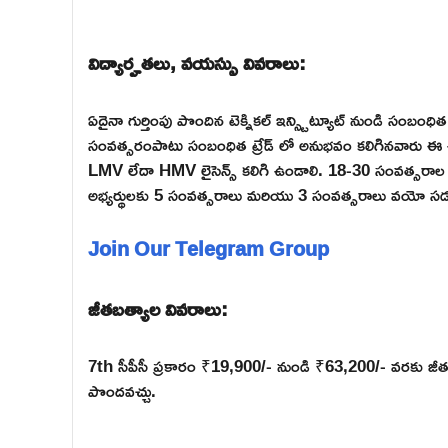
విద్యార్హతలు, వయస్సు వివరాలు:
ఏదైనా గుర్తింపు పొందిన టెక్నికల్ ఇన్స్టిట్యూట్ నుండి సంబంధ
సంవత్సరంపాటు సంబంధిత ట్రేడ్ లో అనుభవం కలిగినవారు ఈ ఉద్య
LMV లేదా HMV లైసెన్స్ కలిగి ఉండాలి. 18-30 సంవత్సరాల 
అభ్యర్థులకు 5 సంవత్సరాలు మరియు 3 సంవత్సరాలు వయో సడ
Join Our Telegram Group
జీతబత్యాల వివరాలు:
7th సీపీసీ ప్రకారం ₹19,900/- నుండి ₹63,200/- వరకు జీతం చెల
పొందవచ్చు.