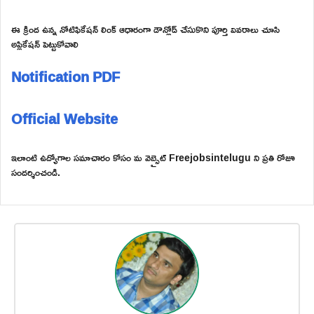
ఈ క్రింద ఉన్న నోటిఫికేషన్ లింక్ ఆధారంగా డౌన్లోడ్ చేసుకొని పూర్తి వివరాలు చూసి
అప్లికేషన్ పెట్టుకోవాలి
Notification PDF
Official Website
ఇలాంటి ఉద్యోగాల సమాచారం కోసం మ వెబ్సైట్ Freejobsintelugu ని ప్రతి రోజూ
సందర్శించండి.