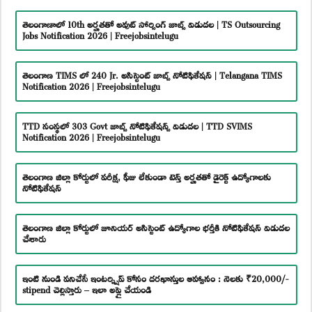
తెలంగాణాలో 10th అర్హతతో అవుట్ సోర్సింగ్ జాబ్స్ విడుదల | TS Outsourcing
Jobs Notification 2026 | Freejobsintelugu
తెలంగాణ TIMS లో 240 Jr. అసిస్టెంట్ జాబ్స్ నోటిఫికేషన్ | Telangana TIMS
Notification 2026 | Freejobsintelugu
TTD సంస్థలో 303 Govt జాబ్స్ నోటిఫికేషన్స్ విడుదల | TTD SVIMS
Notification 2026 | Freejobsintelugu
తెలంగాణ జిల్లా కోర్టులో పరీక్ష, ఫీజు లేకుండా టెన్త్ అర్హతతో డైరెక్ట్ ఉద్యోగాలకు
నోటిఫికేషన్
తెలంగాణ జిల్లా కోర్టులో జూనియర్ అసిస్టెంట్ ఉద్యోగాల భర్తీకి నోటిఫికేషన్ విడుదల
చేశారు
ఇంటి నుండి పనిచేసే ఇంటర్న్షిప్ కోసం దరఖాస్తుల ఆహ్వానం : నెలకు ₹20,000/-
stipend చెల్లిస్తారు – ఇలా అప్లై చేయండి