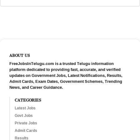
ABOUT US
FreeJobsInTelugu.com is a trusted Telugu information
platform dedicated to providing fast, accurate, and verified
updates on Government Jobs, Latest Notifications, Results,
Admit Cards, Exam Dates, Government Schemes, Trending
News, and Career Guidance.
CATEGORIES
Latest Jobs
Govt Jobs
Private Jobs
Admit Cards
Results