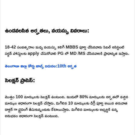
ఉండవలసిన అర్హతలు, వయస్సు వివరాలు:
18-42 సంవత్సరాల మధ్య వయస్సు కలిగి MBBS పూర్తి చేసినవారు సివిల్ అసిస్టెంట్
సర్జన్ పోస్టులకు apply చేసుకోవాలి PG లో MD /MS చేసినవారికి ప్రాధాన్యత ఇస్తారు.
తెలంగాణా జిల్లా కోర్టు జాబ్స్ విడుదల:10th అర్హత
సెలక్షన్ ప్రాసెస్:
మొత్తం 100 మార్కులకు సెలక్షన్ ఉంటుంది. ఇందులో 80% మార్కులను అర్హతలో వచ్చిన
మార్కుల ఆధారంగా సెలక్షన్ చేస్తారు. మిగిలిన 10 మార్కులకు డిగ్రీ పూర్తి అయిన తరువాత
డాక్టర్ గా ట్రైనింగ్ తీసుకున్నందుకు కేటాయిస్తారు. మిగిలిన మార్కులకు అభ్యర్థికి ఉన్న
అనుభవం ఆధారంగా సెలక్షన్ ఉంటుంది.