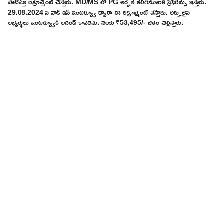
పాటిస్తూ రిక్రూట్మెంట్ చేస్తారు. MD/MS లో PG అర్హత కలిగినవారికి ప్రిఫెరెన్సు ఇస్తారు.
29.08.2024 న వాక్ ఇన్ ఇంటర్వ్యూ ద్వారా ఈ రిక్రూట్మెంట్ చేస్తారు. అర్హులైన
అభ్యర్థులు ఇంటర్వ్యూకి అటెండ్ కావలెను. నెలకు ₹53,495/- జీతం చెల్లిస్తారు.