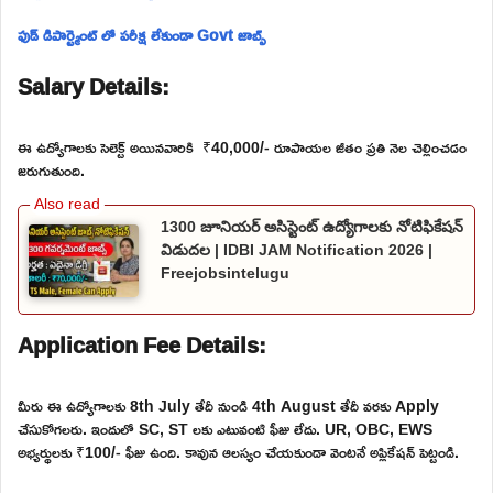
ఫుడ్ డిపార్ట్మెంట్ లో పరీక్ష లేకుండా Govt జాబ్స్
Salary Details:
ఈ ఉద్యోగాలకు సెలెక్ట్ అయినవారికి ₹40,000/- రూపాయల జీతం ప్రతి నెల చెల్లించడం
జరుగుతుంది.
1300 జూనియర్ అసిస్టెంట్ ఉద్యోగాలకు నోటిఫికేషన్
విడుదల | IDBI JAM Notification 2026 |
Freejobsintelugu
Application Fee Details:
మీరు ఈ ఉద్యోగాలకు 8th July తేదీ నుండి 4th August తేదీ వరకు Apply
చేసుకోగలరు. ఇందులో SC, ST లకు ఎటువంటి ఫీజు లేదు. UR, OBC, EWS
అభ్యర్థులకు ₹100/- ఫీజు ఉంది. కావున ఆలస్యం చేయకుండా వెంటనే అప్లికేషన్ పెట్టండి.