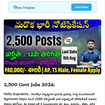
Join Telegram
Join Now
2,500 Govt Jobs 2024:
Hello Aspirants.. నిరుద్యోగ అభ్యర్థులకు ప్రముఖ ప్రభుత్వ సంస్థ అయినటువంటి
Agniveer Vayu నుండి 2500 పోస్టులతో భారీ రిక్రూట్మెంట్ నోటిఫికేషన్ విడుదల
కావడం జరిగింది. ఈ రిక్రూట్మెంట్ కి సంబందించిన అర్హతలు, వయస్సు, జీతం, పరీక్ష