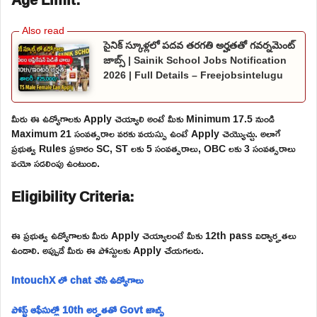
సైనిక్ స్కూళ్లలో పదవ తరగతి అర్హతతో గవర్నమెంట్
జాబ్స్ | Sainik School Jobs Notification
2026 | Full Details – Freejobsintelugu
మీరు ఈ ఉద్యోగాలకు Apply చెయ్యాలి అంటే మీకు Minimum 17.5 నుండి
Maximum 21 సంవత్సరాల వరకు వయస్సు ఉంటే Apply చెయ్యొచ్చు. అలాగే
ప్రభుత్వ Rules ప్రకారం SC, ST లకు 5 సంవత్సరాలు, OBC లకు 3 సంవత్సరాలు
వయో సడలింపు ఉంటుంది.
Eligibility Criteria:
ఈ ప్రభుత్వ ఉద్యోగాలకు మీరు Apply చెయ్యాలంటే మీకు 12th pass విద్యార్హతలు
ఉండాలి. అప్పుడే మీరు ఈ పోస్టులకు Apply చేయగలరు.
IntouchX లో chat చేసే ఉద్యోగాలు
పోస్ట్ ఆఫీసుల్లో 10th అర్హతతో Govt జాబ్స్