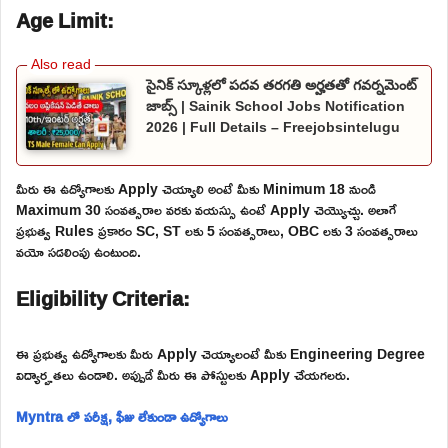
Age Limit:
సైనిక్ స్కూళ్లలో పదవ తరగతి అర్హతతో గవర్నమెంట్
జాబ్స్ | Sainik School Jobs Notification
2026 | Full Details – Freejobsintelugu
మీరు ఈ ఉద్యోగాలకు Apply చెయ్యాలి అంటే మీకు Minimum 18 నుండి
Maximum 30 సంవత్సరాల వరకు వయస్సు ఉంటే Apply చెయ్యొచ్చు. అలాగే
ప్రభుత్వ Rules ప్రకారం SC, ST లకు 5 సంవత్సరాలు, OBC లకు 3 సంవత్సరాలు
వయో సడలింపు ఉంటుంది.
Eligibility Criteria:
ఈ ప్రభుత్వ ఉద్యోగాలకు మీరు Apply చెయ్యాలంటే మీకు Engineering Degree
విద్యార్హతలు ఉండాలి. అప్పుడే మీరు ఈ పోస్టులకు Apply చేయగలరు.
Myntra లో పరీక్ష, ఫీజు లేకుండా ఉద్యోగాలు