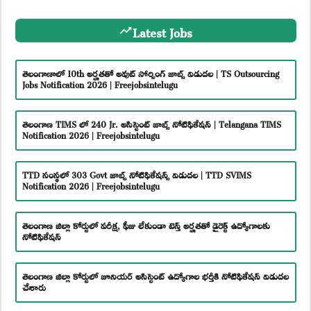
Latest Jobs
తెలంగాణాలో 10th అర్హతతో అవుట్ సోర్సింగ్ జాబ్స్ విడుదల | TS Outsourcing
Jobs Notification 2026 | Freejobsintelugu
తెలంగాణ TIMS లో 240 Jr. అసిస్టెంట్ జాబ్స్ నోటిఫికేషన్ | Telangana TIMS
Notification 2026 | Freejobsintelugu
TTD సంస్థలో 303 Govt జాబ్స్ నోటిఫికేషన్స్ విడుదల | TTD SVIMS
Notification 2026 | Freejobsintelugu
తెలంగాణ జిల్లా కోర్టులో పరీక్ష, ఫీజు లేకుండా టెన్త్ అర్హతతో డైరెక్ట్ ఉద్యోగాలకు
నోటిఫికేషన్
తెలంగాణ జిల్లా కోర్టులో జూనియర్ అసిస్టెంట్ ఉద్యోగాల భర్తీకి నోటిఫికేషన్ విడుదల
చేశారు