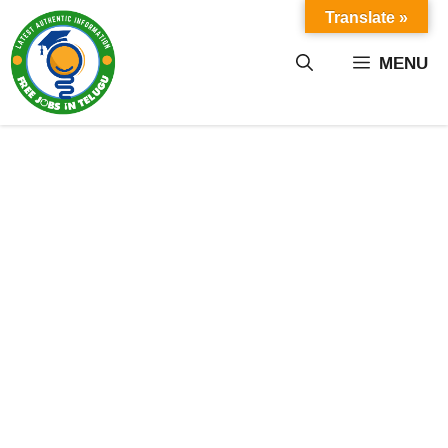
Skip
Translate »
to
content
MENU