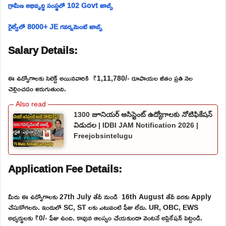
గ్రామీణ అభివృద్ధి సంస్థలో 102 Govt జాబ్స్
రైల్వేలో 8000+ JE గవర్నమెంట్ జాబ్స్
Salary Details:
ఈ ఉద్యోగాలకు సెలెక్ట్ అయినవారికి ₹1,11,780/- రూపాయల జీతం ప్రతి నెల
చెల్లించడం జరుగుతుంది.
1300 జూనియర్ అసిస్టెంట్ ఉద్యోగాలకు నోటిఫికేషన్
విడుదల | IDBI JAM Notification 2026 |
Freejobsintelugu
Application Fee Details:
మీరు ఈ ఉద్యోగాలకు 27th July తేదీ నుండి 16th August తేదీ వరకు Apply
చేసుకోగలరు. ఇందులో SC, ST లకు ఎటువంటి ఫీజు లేదు. UR, OBC, EWS
అభ్యర్థులకు ₹0/- ఫీజు ఉంది. కావున ఆలస్యం చేయకుండా వెంటనే అప్లికేషన్ పెట్టండి.