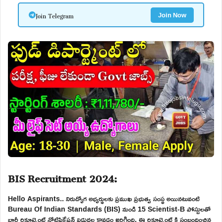
Join Telegram
Join Now
BIS Recruitment 2024:
Hello Aspirants.. నిరుద్యోగ అభ్యర్థులకు ప్రముఖ ప్రభుత్వ సంస్థ అయినటువంటి
Bureau Of Indian Standards (BIS) నుండి 15 Scientist-B పోస్టులతో
భారీ రిక్రూట్మెంట్ నోటిఫికేషన్ విడుదల కావడం జరిగింది. ఈ రిక్రూట్మెంట్ కి సంబందించిన