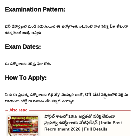
Examination Pattern:
ఫుడ్ డిపార్ట్మెంట్ నుండి విడుదలయిన ఈ ఉద్యోగాలకు ఎటువంటి రాత పరీక్ష ఫీజు లేకుండా
గవర్నమెంట్ జాబ్స్ ఇస్తారు
Exam Dates:
ఈ ఉద్యోగాలకు పరీక్ష, ఫీజు లేదు.
How To Apply:
మీరు ఈ ప్రభుత్వ ఉద్యోగాలకు Apply చెయ్యాలి అంటే, Official వెబ్సైటులోకి వెళ్లి మీ
వివరాలను కరెక్ట్ గా నమోదు చేసి సబ్మిట్ చెయ్యాలి.
పోస్టల్ శాఖలో 10th అర్హతతో పరీక్ష లేకుండా
ప్రభుత్వ ఉద్యోగాలకు నోటిఫికేషన్ | India Post
Recruitment 2026 | Full Details