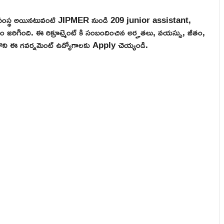
ుత్వ సంస్థ అయినటువంటి JIPMER నుండి 209 junior assistant,
డం జరిగింది. ఈ రిక్రూట్మెంట్ కి సంబందించిన అర్హతలు, వయస్సు, జీతం,
ుసుకొని ఈ గవర్నమెంట్ ఉద్యోగాలకు Apply చెయ్యండి.