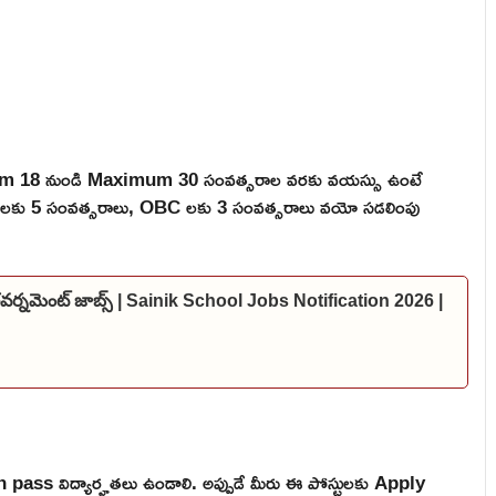
mum 18 నుండి Maximum 30 సంవత్సరాల వరకు వయస్సు ఉంటే
 ST లకు 5 సంవత్సరాలు, OBC లకు 3 సంవత్సరాలు వయో సడలింపు
 గవర్నమెంట్ జాబ్స్ | Sainik School Jobs Notification 2026 |
 pass విద్యార్హతలు ఉండాలి. అప్పుడే మీరు ఈ పోస్టులకు Apply