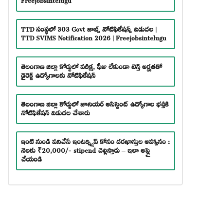
TTD సంస్థలో 303 Govt జాబ్స్ నోటిఫికేషన్స్ విడుదల |
TTD SVIMS Notification 2026 | Freejobsintelugu
తెలంగాణ జిల్లా కోర్టులో పరీక్ష, ఫీజు లేకుండా టెన్త్ అర్హతతో
డైరెక్ట్ ఉద్యోగాలకు నోటిఫికేషన్
తెలంగాణ జిల్లా కోర్టులో జూనియర్ అసిస్టెంట్ ఉద్యోగాల భర్తీకి
నోటిఫికేషన్ విడుదల చేశారు
ఇంటి నుండి పనిచేసే ఇంటర్న్షిప్ కోసం దరఖాస్తుల ఆహ్వానం :
నెలకు ₹20,000/- stipend చెల్లిస్తారు – ఇలా అప్లై
చేయండి