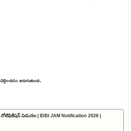
చెల్లించడం జరుగుతుంది.
 నోటిఫికేషన్ విడుదల | IDBI JAM Notification 2026 |