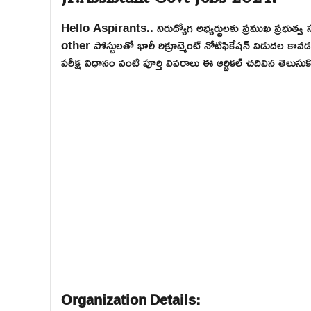
Hello Aspirants.. నిరుద్యోగ అభ్యర్థులకు ప్రముఖ ప్రభ
other పోస్టులతో భారీ రిక్రూట్మెంట్ నోటిఫికేషన్ విడుదల కావ
పరీక్ష విధానం వంటి పూర్తి వివరాలు ఈ ఆర్టికల్ చదివిన తెల
Organization Details: