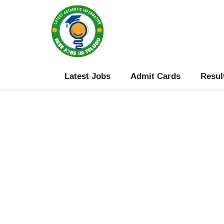
Skip
to
content
Latest Jobs
Admit Cards
Resul