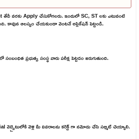
t తేదీ వరకు Apply చేసుకోగలరు. ఇందులో SC, ST లకు ఎటువంటి
. కావున ఆలస్యం చేయకుండా వెంటనే అప్లికేషన్ పెట్టండి.
లో సంబంధిత ప్రభుత్వ సంస్థ వారు పరీక్ష పెట్టడం జరుగుతుంది.
బ్సైటులోకి వెళ్లి మీ వివరాలను కరెక్ట్ గా నమోదు చేసి సబ్మిట్ చెయ్యాలి.