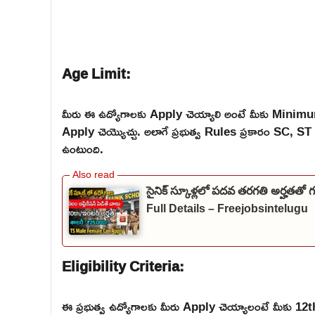
Age Limit:
మీరు ఈ ఉద్యోగాలకు Apply చెయ్యాలి అంటే మీకు Mini
Apply చెయ్యొచ్చు. అలాగే ప్రభుత్వ Rules ప్రకారం SC,
ఉంటుంది.
సైనిక్ స్కూళ్లలో పదవ తరగతి అర్హతతో
Full Details – Freejobsintelugu
Eligibility Criteria:
ఈ ప్రభుత్వ ఉద్యోగాలకు మీరు Apply చెయ్యాలంటే మీకు 12th