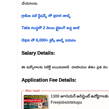
చేయగలరు.
గ్రామీణ సబ్ స్టేషన్స్ లో govt జాబ్స్
Tata సంస్థలో 2 నెలలు ట్రైనింగ్ ఇచ్చి జాబ్
ibps లో 6,000+ క్లర్క్ జాబ్స్ విడుదల
Salary Details:
ఈ ఉద్యోగాలకు సెలెక్ట్ అయినవారికి రూపాయల జీతం ప్రతి నెల 
Application Fee Details:
1300 జూనియర్ అసిస్టెంట్ ఉద్యోగాలకు
Freejobsintelugu