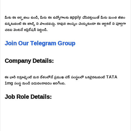
మీకు ఈ అర్హతలు ఉండి, మీరు ఈ ఉద్యోగాలకు apply చేసినట్లయితే మీరు మంచి జీతం
ఉన్నటువంటి ఈ జాబ్స్ ని పొందవచ్చు. కావున ఆలస్యం చెయ్యకుండా ఈ ఆర్టికల్ ని పూర్తిగా
చదివి వెంటనే అప్లికేషన్ పెట్టండి.
Join Our Telegram Group
Company Details:
ఈ భారీ రిక్రూట్మెంట్ మన దేశంలోనే ప్రముఖ టెక్ సంస్థలలో ఒకటైనటువంటి TATA
1mg సంస్థ నుండి విడుదలకావడం జరిగింది.
Job Role Details: