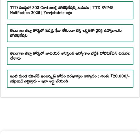
TTD సంస్థలో 303 Govt జాబ్స్ నోటిఫికేషన్స్ విడుదల | TTD SVIMS
Notification 2026 | Freejobsintelugu
తెలంగాణ జిల్లా కోర్టులో పరీక్ష, ఫీజు లేకుండా టెన్త్ అర్హతతో డైరెక్ట్ ఉద్యోగాలకు
నోటిఫికేషన్
తెలంగాణ జిల్లా కోర్టులో జూనియర్ అసిస్టెంట్ ఉద్యోగాల భర్తీకి నోటిఫికేషన్ విడుదల
చేశారు
ఇంటి నుండి పనిచేసే ఇంటర్న్షిప్ కోసం దరఖాస్తుల ఆహ్వానం : నెలకు ₹20,000/-
stipend చెల్లిస్తారు – ఇలా అప్లై చేయండి