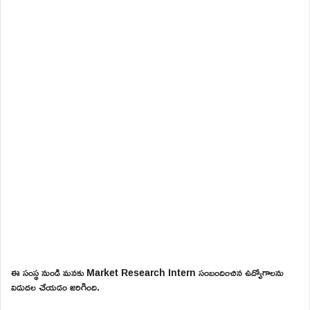
ఈ సంస్థ నుండి మనకు Market Research Intern సంబందించిన ఉద్యోగాలను
విడుదల చేయడం జరిగింది.