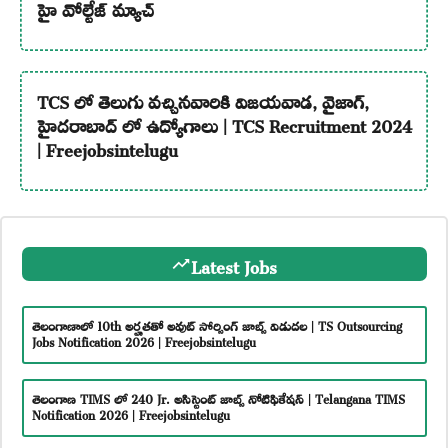
హై వోల్టేజ్ మ్యాచ్
TCS లో తెలుగు వచ్చినవారికి విజయవాడ, వైజాగ్,
హైదరాబాద్ లో ఉద్యోగాలు | TCS Recruitment 2024
| Freejobsintelugu
Latest Jobs
తెలంగాణాలో 10th అర్హతతో అవుట్ సోర్సింగ్ జాబ్స్ విడుదల | TS Outsourcing
Jobs Notification 2026 | Freejobsintelugu
తెలంగాణ TIMS లో 240 Jr. అసిస్టెంట్ జాబ్స్ నోటిఫికేషన్ | Telangana TIMS
Notification 2026 | Freejobsintelugu