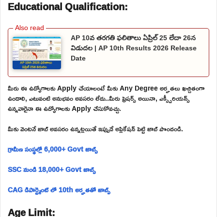
Educational Qualification:
AP 10వ తరగతి ఫలితాలు ఏప్రిల్ 25 లేదా 26న
విడుదల | AP 10th Results 2026 Release
Date
మీరు ఈ ఉద్యోగాలకు Apply చేయాలంటే మీకు Any Degree అర్హతలు ఖచ్చితంగా
ఉండాలి, ఎటువంటి అనుభవం అవసరం లేదు..మీరు ఫ్రెషర్స్ అయినా, ఎక్స్పీరియన్స్
ఉన్నవారైనా ఈ ఉద్యోగాలకు Apply చేసుకోవచ్చు.
మీకు వెంటనే జాబ్ అవసరం ఉన్నట్లయితే ఇప్పుడే అప్లికేషన్ పెట్టి జాబ్ పొందండి.
గ్రామీణ సంస్థల్లో 6,000+ Govt జాబ్స్
SSC నుండి 18,000+ Govt జాబ్స్
CAG డిపార్ట్మెంట్ లో 10th అర్హతతో జాబ్స్
Age Limit: