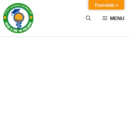
Skip
Translate »
to
content
MENU