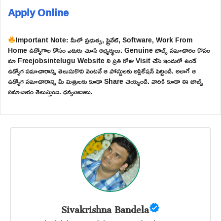
Apply Online
Important Note: మీలో ప్రభుత్వ, ప్రైవేట్, Software, Work From
Home ఉద్యోగాల కోసం ఎదురు చూసే అభ్యర్థులు. Genuine జాబ్స్ సమాచారం కోసం
మా Freejobsintelugu Website ని ప్రతి రోజు Visit చేసి ఇందులో ఉండే
ఉద్యోగ సమాచారాన్ని తెలుసుకొని వెంటనే ఆ పోస్టులకు అప్లికేషన్ పెట్టండి. అలాగే ఆ
ఉద్యోగ సమాచారాన్ని మీ మిత్రులకు కూడా Share చెయ్యండి. వారికి కూడా ఈ జాబ్స్
సమాచారం తెలుస్తుంది. ధన్యవాదాలు.
Sivakrishna Bandela