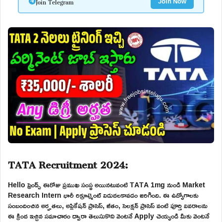
Join Telegram
Join Now
TATA Recruitment 2024:
Hello ఫ్రెండ్స్ ఈరోజు ప్రముఖ సంస్థ అయినటువంటి TATA 1mg నుండి Market
Research Intern భారీ రిక్రూట్మెంట్ విడుదలకావడం జరిగింది. ఈ ఉద్యోగాలకు
సంబందించిన అర్హతలు, అప్లికేషన్ ప్రాసెస్, జీతం, సెలక్షన్ ప్రాసెస్ వంటి పూర్తి వివరాలను
ఈ క్రింద ఇచ్చిన సమాచారం ద్వారా తెలుసుకొని వెంటనే Apply చెయ్యండి మీకు వెంటనే