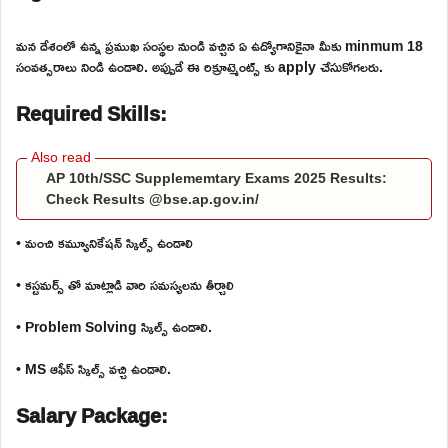
మన దేశంలో ఉన్న ప్రముఖ సంస్థల నుండి వచ్చిన ఏ ఉద్యోగానికైనా మీకు minmum 18
సంవత్సరాలు నిండి ఉండాలి. అప్పుడే ఈ రిక్రూట్మెంట్స్ కు apply చేసుకోగలరు.
Required Skills:
AP 10th/SSC Supplememtary Exams 2025 Results:
Check Results @bse.ap.gov.in/
• మంచి కమ్యూనికేషన్ స్కిల్స్ ఉండాలి
• కస్టమర్స్ తో మాట్లాడి వారి సమస్యలను తీర్చాలి
• Problem Solving స్కిల్స్ ఉండాలి.
• MS ఆఫీస్ స్కిల్స్ వచ్చి ఉండాలి.
Salary Package: