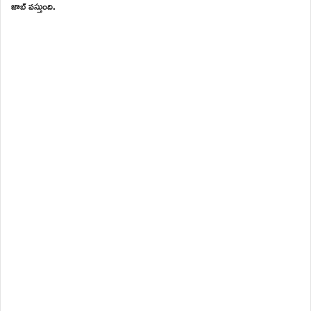
జాబ్ వస్తుంది.