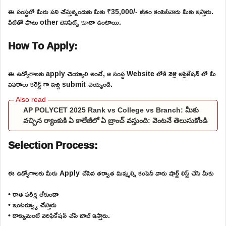
ఈ సంస్థలో మీరు పని చేస్తున్నందుకు మీకు ₹35,000/- జీతం కంపెనీవారు మీకు ఇస్తారు.
వీటితో పాటు other బెనిఫిట్స్ కూడా ఉంటాయి.
How To Apply:
ఈ ఉద్యోగాలకు apply చెయ్యాలి అంటే, ఆ సంస్థ Website లోకి వెళ్లి అప్లికేషన్ లో మీ
వివరాలు కరెక్ట్ గా ఇచ్చి submit చెయ్యండి.
AP POLYCET 2025 Rank vs College vs Branch: మీకు
వచ్చిన ర్యాంకుకి ఏ కాలేజీలో ఏ బ్రాంచ్ వస్తుంది: వెంటనే తెలుసుకోండి
Selection Process:
ఈ ఉద్యోగాలకు మీరు Apply చేసిన తర్వాత మిమ్మల్ని కంపెనీ వారు షార్ట్ లిస్ట్ చేసి మీకు
• రాత పరీక్ష లేకుండా
• ఇంటర్వ్యూ చేస్తారు
• డాక్యుమెంట్ వెరిఫికేషన్ చేసి జాబ్ ఇస్తారు.