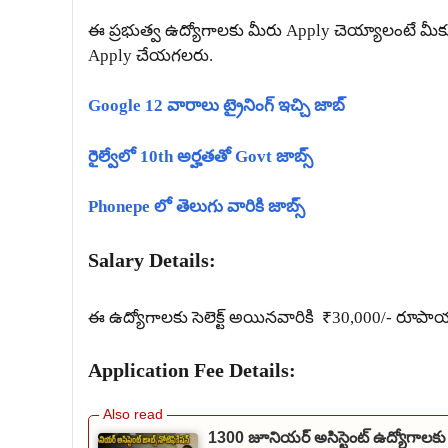
ఈ ప్రభుత్వ ఉద్యోగాలకు మీరు Apply చెయ్యాలంటే మీకు 
Apply చేయగలరు.
Google 12 వారాలు ట్రైనింగ్ ఇచ్చి జాబ్
రైల్వేలో 10th అర్హతతో Govt జాబ్స్
Phonepe లో తెలుగు వారికి జాబ్స్
Salary Details:
ఈ ఉద్యోగాలకు సెలెక్ట్ అయినవారికి ₹30,000/- రూపాయ
Application Fee Details:
1300 జూనియర్ అసిస్టెంట్ ఉద్యోగాలకు