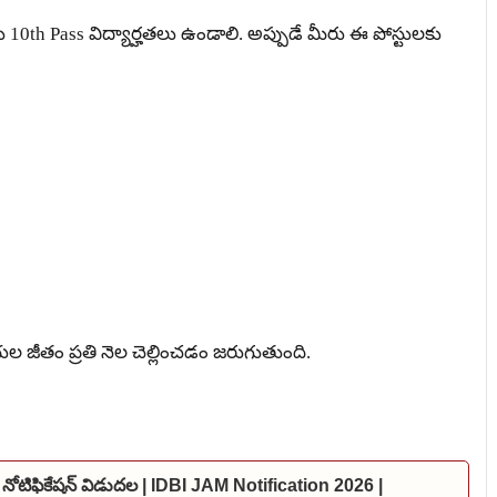
10th Pass విద్యార్హతలు ఉండాలి. అప్పుడే మీరు ఈ పోస్టులకు
ల జీతం ప్రతి నెల చెల్లించడం జరుగుతుంది.
 నోటిఫికేషన్ విడుదల | IDBI JAM Notification 2026 |