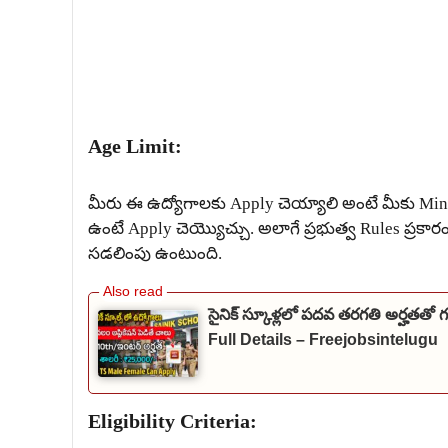
Age Limit:
మీరు ఈ ఉద్యోగాలకు Apply చెయ్యాలి అంటే మీకు M
ఉంటే Apply చెయ్యొచ్చు. అలాగే ప్రభుత్వ Rules ప్ర
సడలింపు ఉంటుంది.
సైనిక్ స్కూళ్లలో పదవ తరగతి అర్హతతో
Full Details – Freejobsintelugu
Eligibility Criteria: