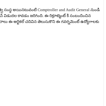
రభుత్వ సంస్థ అయినటువంటి Comptroller and Audit General నుండి
ేషన్ విడుదల కావడం జరిగింది. ఈ రిక్రూట్మెంట్ కి సంబందించిన
ివరాలు ఈ ఆర్టికల్ చదివిన తెలుసుకొని ఈ గవర్నమెంట్ ఉద్యోగాలకు