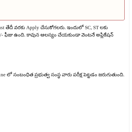
ust తేదీ వరకు Apply చేసుకోగలరు. ఇందులో SC, ST లకు
- ఫీజు ఉంది. కావున ఆలస్యం చేయకుండా వెంటనే అప్లికేషన్
fline లో సంబంధిత ప్రభుత్వ సంస్థ వారు పరీక్ష పెట్టడం జరుగుతుంది.