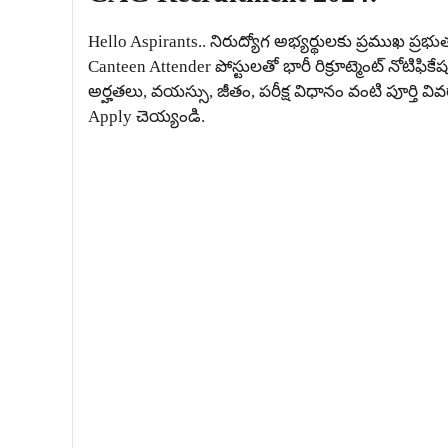
Hello Aspirants.. నిరుద్యోగ అభ్యర్థులకు ప్రముఖ ప్
Canteen Attender పోస్టులతో భారీ రిక్రూట్మెంట్ నోటిఫిక
అర్హతలు, వయస్సు, జీతం, పరీక్ష విధానం వంటి పూర్తి వ
Apply చెయ్యండి.