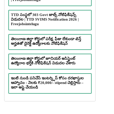
TTD సంస్థలో 303 Govt జాబ్స్ నోటిఫికేషన్స్
విడుదల | TTD SVIMS Notification 2026 |
Freejobsintelugu
తెలంగాణ జిల్లా కోర్టులో పరీక్ష, ఫీజు లేకుండా టెన్త్
అర్హతతో డైరెక్ట్ ఉద్యోగాలకు నోటిఫికేషన్
తెలంగాణ జిల్లా కోర్టులో జూనియర్ అసిస్టెంట్
ఉద్యోగాల భర్తీకి నోటిఫికేషన్ విడుదల చేశారు
ఇంటి నుండి పనిచేసే ఇంటర్న్షిప్ కోసం దరఖాస్తుల
ఆహ్వానం : నెలకు ₹20,000/- stipend చెల్లిస్తారు –
ఇలా అప్లై చేయండి