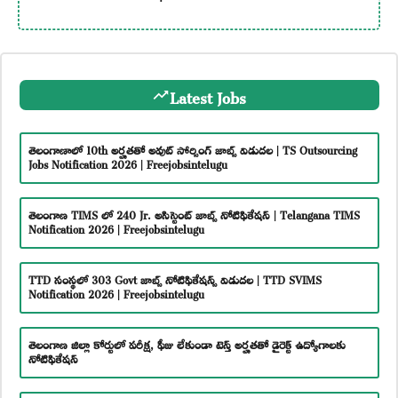
Latest Jobs
తెలంగాణాలో 10th అర్హతతో అవుట్ సోర్సింగ్ జాబ్స్ విడుదల | TS Outsourcing
Jobs Notification 2026 | Freejobsintelugu
తెలంగాణ TIMS లో 240 Jr. అసిస్టెంట్ జాబ్స్ నోటిఫికేషన్ | Telangana TIMS
Notification 2026 | Freejobsintelugu
TTD సంస్థలో 303 Govt జాబ్స్ నోటిఫికేషన్స్ విడుదల | TTD SVIMS
Notification 2026 | Freejobsintelugu
తెలంగాణ జిల్లా కోర్టులో పరీక్ష, ఫీజు లేకుండా టెన్త్ అర్హతతో డైరెక్ట్ ఉద్యోగాలకు
నోటిఫికేషన్