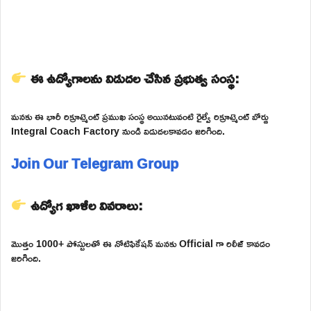
ఈ ఉద్యోగాలను విడుదల చేసిన ప్రభుత్వ సంస్థ:
మనకు ఈ భారీ రిక్రూట్మెంట్ ప్రముఖ సంస్థ అయినటువంటి రైల్వే రిక్రూట్మెంట్ బోర్డు
Integral Coach Factory నుండి విడుదలకావడం జరిగింది.
Join Our Telegram Group
ఉద్యోగ ఖాళీల వివరాలు:
మొత్తం 1000+ పోస్టులతో ఈ నోటిఫికేషన్ మనకు Official గా రిలీజ్ కావడం
జరిగింది.