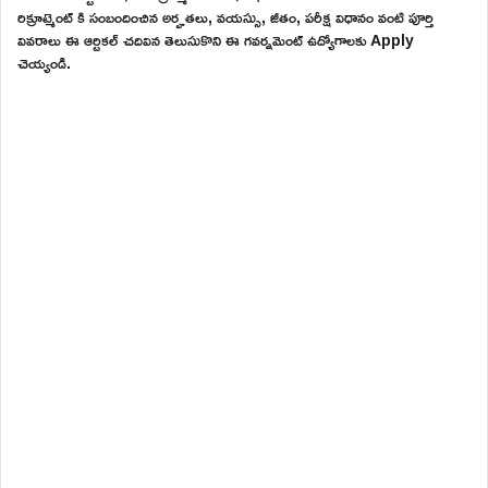
రిక్రూట్మెంట్ కి సంబందించిన అర్హతలు, వయస్సు, జీతం, పరీక్ష విధానం వంటి పూర్తి
వివరాలు ఈ ఆర్టికల్ చదివిన తెలుసుకొని ఈ గవర్నమెంట్ ఉద్యోగాలకు Apply
చెయ్యండి.