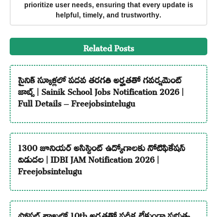
prioritize user needs, ensuring that every update is
helpful, timely, and trustworthy.
Related Posts
సైనిక్ స్కూళ్లలో పదవ తరగతి అర్హతతో గవర్నమెంట్
జాబ్స్ | Sainik School Jobs Notification 2026 |
Full Details – Freejobsintelugu
1300 జూనియర్ అసిస్టెంట్ ఉద్యోగాలకు నోటిఫికేషన్
విడుదల | IDBI JAM Notification 2026 |
Freejobsintelugu
పోస్టల్ శాఖలో 10th అర్హతతో పరీక్ష లేకుండా ప్రభుత్వ