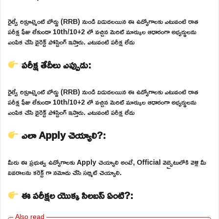
రైల్వే రిక్రూట్మెంట్ బోర్డు (RRB) నుండి విడుదలయిన ఈ ఉద్యోగాలకు ఎటువంటి రాత
పరీక్ష ఫీజు లేకుండా 10th/10+2 లో వచ్చిన మెరిట్ మార్కుల ఆధారంగా అభ్యర్థులను
ఎంపిక చేసి డైరెక్ట్ పోస్టింగ్ ఇస్తారు. ఎటువంటి పరీక్ష లేదు
పరీక్ష తేదీలు ఎప్పుడు:
రైల్వే రిక్రూట్మెంట్ బోర్డు (RRB) నుండి విడుదలయిన ఈ ఉద్యోగాలకు ఎటువంటి రాత
పరీక్ష ఫీజు లేకుండా 10th/10+2 లో వచ్చిన మెరిట్ మార్కుల ఆధారంగా అభ్యర్థులను
ఎంపిక చేసి డైరెక్ట్ పోస్టింగ్ ఇస్తారు. ఎటువంటి పరీక్ష లేదు
ఎలా Apply చెయ్యాలి?:
మీరు ఈ ప్రభుత్వ ఉద్యోగాలకు Apply చెయ్యాలి అంటే, Official వెబ్సైటులోకి వెళ్లి మీ
వివరాలను కరెక్ట్ గా నమోదు చేసి సబ్మిట్ చెయ్యాలి.
ఈ పరీక్షల యొక్క సిలబస్ ఏంటి?: