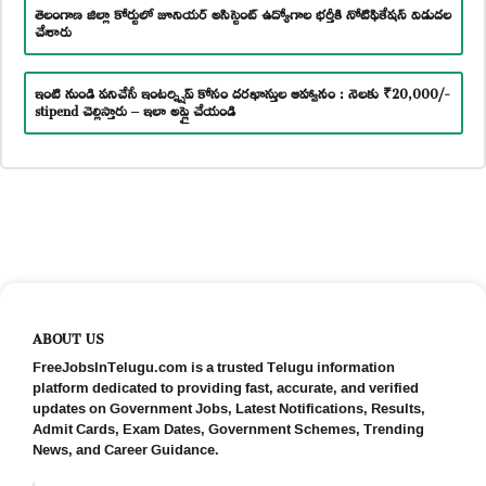
తెలంగాణ జిల్లా కోర్టులో జూనియర్ అసిస్టెంట్ ఉద్యోగాల భర్తీకి నోటిఫికేషన్ విడుదల
చేశారు
ఇంటి నుండి పనిచేసే ఇంటర్న్షిప్ కోసం దరఖాస్తుల ఆహ్వానం : నెలకు ₹20,000/-
stipend చెల్లిస్తారు – ఇలా అప్లై చేయండి
ABOUT US
FreeJobsInTelugu.com is a trusted Telugu information
platform dedicated to providing fast, accurate, and verified
updates on Government Jobs, Latest Notifications, Results,
Admit Cards, Exam Dates, Government Schemes, Trending
News, and Career Guidance.