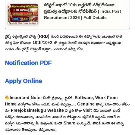
పోస్టల్ శాఖలో 10th అర్హతతో పరీక్ష లేకుండా
ప్రభుత్వ ఉద్యోగాలకు నోటిఫికేషన్ | India Post
Recruitment 2026 | Full Details
రైల్వే రిక్రూట్మెంట్ బోర్డు (RRB) నుండి విడుదలయిన ఈ ఉద్యోగాలకు ఎటువంటి రాత
పరీక్ష ఫీజు లేకుండా 10th/10+2 లో వచ్చిన మెరిట్ మార్కుల ఆధారంగా అభ్యర్థులను
ఎంపిక చేసి డైరెక్ట్ పోస్టింగ్ ఇస్తారు. ఎటువంటి పరీక్ష లేదు
Notification PDF
Apply Online
Important Note: మీలో ప్రభుత్వ, ప్రైవేట్, Software, Work From
Home ఉద్యోగాల కోసం ఎదురు చూసే అభ్యర్థులు.. Genuine జాబ్స్ సమాచారం కోసం
మా Freejobsintelugu Website ని ప్రతి రోజు Visit చేసి ఇందులో ఉండే
ఉద్యోగ సమాచారాన్ని తెలుసుకొని వెంటనే ఆ పోస్టులకు అప్లికేషన్ పెట్టండి. అలాగే ఆ
ఉద్యోగ సమాచారాన్ని మీ మిత్రులకు కూడా Share చెయ్యండి. వారికి కూడా ఈ జాబ్స్
సమాచారం తెలుస్తుంది. ధన్యవాదాలు.