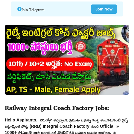
Join Telegram
Join Now
Railway Integral Coach Factory Jobs:
Hello Aspirants.. నిరుద్యోగ అభ్యర్థులకు ప్రముఖ ప్రభుత్వ సంస్థ అయినటువంటి రైల్వే
రిక్రూట్మెంట్ బోర్డు (RRB) Integral Coach Factory నుండి Official గా
1000+ పోస్టులతో భారీ రిక్రూట్మెంట్ నోటిఫికేషన్ విడుదల కావడం జరిగింది. ఈ