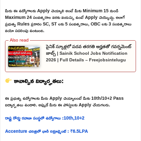
మీరు ఈ ఉద్యోగాలకు Apply చెయ్యాలి అంటే మీకు Minimum 15 నుండి
Maximum 24 సంవత్సరాల వరకు వయస్సు ఉంటే Apply చెయ్యొచ్చు. అలాగే
ప్రభుత్వ Rules ప్రకారం SC, ST లకు 5 సంవత్సరాలు, OBC లకు 3 సంవత్సరాలు
వయో సడలింపు ఉంటుంది.
సైనిక్ స్కూళ్లలో పదవ తరగతి అర్హతతో గవర్నమెంట్
జాబ్స్ | Sainik School Jobs Notification
2026 | Full Details – Freejobsintelugu
కావాల్సిన విద్యార్హతలు:
ఈ ప్రభుత్వ ఉద్యోగాలకు మీరు Apply చెయ్యాలంటే మీకు 10th/10+2 Pass
విద్యార్హతలు ఉండాలి. అప్పుడే మీరు ఈ పోస్టులకు Apply చేయగలరు.
రాష్ట్ర రోడ్డు రవాణా సంస్థలో ఉద్యోగాలు :10th,10+2
Accenture చరిత్రలో భారీ రిక్రూట్మెంట్ : ₹6.5LPA