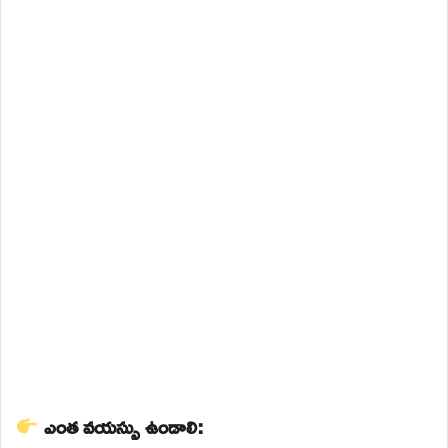
ఎంత వయస్సు ఉండాలి: