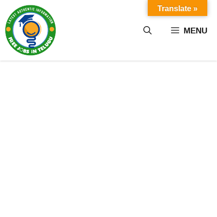
Skip
Translate »
to
content
MENU