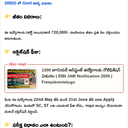
DRDO లో Govt జాబ్స్ విడుదల
జీతం వివరాలు:
ఈ ఉద్యోగాలకు సెలెక్ట్ అయినవారికి ₹20,000/- రూపాయల జీతం ప్రతి నెల చెల్లించడం
జరుగుతుంది.
అప్లికేషన్ ఫీజు:
1300 జూనియర్ అసిస్టెంట్ ఉద్యోగాలకు నోటిఫికేషన్
విడుదల | IDBI JAM Notification 2026 |
Freejobsintelugu
మీరు ఈ ఉద్యోగాలకు 22nd May తేదీ నుండి 21st June తేదీ వరకు Apply
చేసుకోగలరు. ఇందులో SC, ST లకు ఎటువంటి ఫీజు లేదు.. కావున ఆలస్యం చేయకుండా
వెంటనే అప్లికేషన్ పెట్టండి.
పరీక్ష విధానం ఎలా ఉంటుంది?: