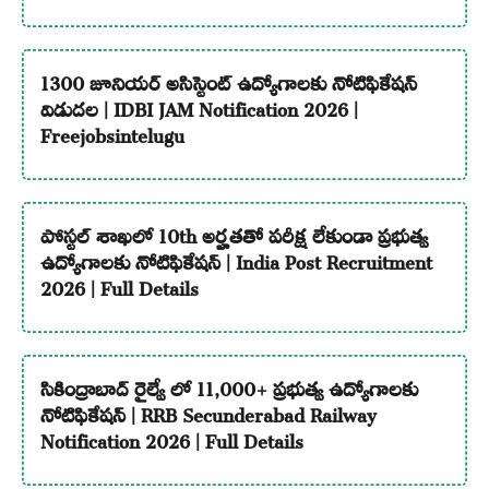
1300 జూనియర్ అసిస్టెంట్ ఉద్యోగాలకు నోటిఫికేషన్
విడుదల | IDBI JAM Notification 2026 |
Freejobsintelugu
పోస్టల్ శాఖలో 10th అర్హతతో పరీక్ష లేకుండా ప్రభుత్వ
ఉద్యోగాలకు నోటిఫికేషన్ | India Post Recruitment
2026 | Full Details
సికింద్రాబాద్ రైల్వే లో 11,000+ ప్రభుత్వ ఉద్యోగాలకు
నోటిఫికేషన్ | RRB Secunderabad Railway
Notification 2026 | Full Details