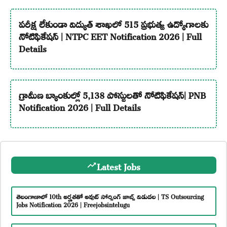
పరీక్ష లేకుండా విద్యుత్ శాఖలో 515 ప్రభుత్వ ఉద్యోగాలకు
నోటిఫికేషన్ | NTPC EET Notification 2026 | Full
Details
గ్రామీణ బ్యాంకుల్లో 5,138 పోస్టులతో నోటిఫికేషన్| PNB
Notification 2026 | Full Details
Latest Jobs
తెలంగాణాలో 10th అర్హతతో అవుట్ సోర్సింగ్ జాబ్స్ విడుదల | TS Outsourcing
Jobs Notification 2026 | Freejobsintelugu