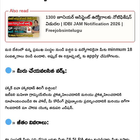
1300 జూనియర్ అసిస్టెంట్ ఉద్యోగాలకు నోటిఫికేషన్
విడుదల | IDBI JAM Notification 2026 |
Freejobsintelugu
మన దేశంలో ఉన్న ప్రముఖ సంస్థల నుండి వచ్చిన ఏ ఉద్యోగానికైనా మీకు minmum 18
సంవత్సరాలు నిండి ఉండాలి. అప్పుడే ఈ రిక్రూట్మెంట్స్ కు apply చేసుకోగలరు.
» మీరు చేయవలసిన వర్క్:
హ్యాక్ దివా హ్యాకథాన్ తిరిగి వచ్చింది!
ఇటీవలి మహిళా గ్రాడ్యుయేట్‌లను ప్రోత్సహించడానికి మరియు ప్రోత్సహించడానికి
రూపొందించబడిన ఈ పోటీ, మీ కోడింగ్ నైపుణ్యాలను ప్రదర్శించడానికి మరియు బిగ్‌గా
గెలవడానికి మా చొరవ యొక్క తదుపరి ఎడిషన్.
» జీతం వివరాలు:
ఈ సంస్థలో మీరు పని చేస్తున్నందుకు మీకు ₹6.5LPA జీతం కంపెనీవారు మీకు ఇస్తారు.