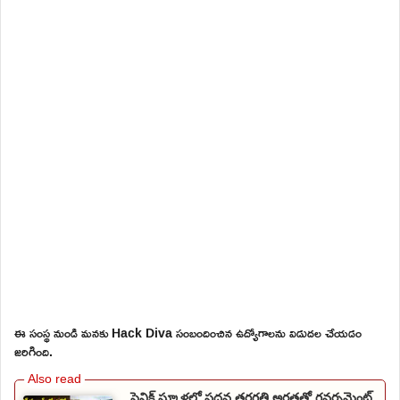
ఈ సంస్థ నుండి మనకు Hack Diva సంబందించిన ఉద్యోగాలను విడుదల చేయడం
జరిగింది.
సైనిక్ స్కూళ్లలో పదవ తరగతి అర్హతతో గవర్నమెంట్