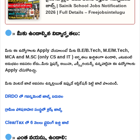
జాబ్స్ | Sainik School Jobs Notification
2026 | Full Details – Freejobsintelugu
» మీకు ఉండాల్సిన విద్యార్హతలు:
మీరు ఈ ఉద్యోగాలకు Apply చేయాలంటే మీకు B.E/B.Tech, M.E/M.Tech,
MCA and M.SC (only CS and IT ) అర్హతలు ఖచ్చితంగా ఉండాలి, ఎటువంటి
అనుభవం అవసరం లేదు..మీరు ఫ్రెషర్స్ అయినా, ఎక్స్పీరియన్స్ ఉన్నవారైనా ఈ ఉద్యోగాలకు
Apply చేసుకోవచ్చు.
మీకు వెంటనే జాబ్ అవసరం ఉన్నట్లయితే ఇప్పుడే అప్లికేషన్ పెట్టి జాబ్ పొందండి.
DRDO లో గవర్నమెంట్ జాబ్స్ విడుదల
గ్రామీణ పోషకాహర సంస్థలో క్లర్క్ జాబ్స్
ClearTax లో 6 నెలలు ట్రైనింగ్ ఇచ్చి జాబ్
» ఎంత వయస్సు ఉండాలి: