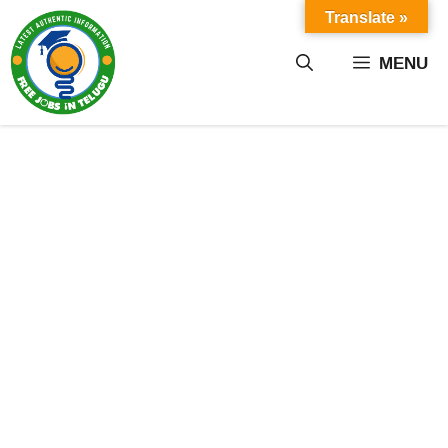
Skip
Translate »
to
content
MENU