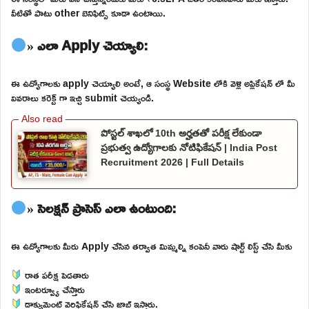
వీటితో పాటు other బెనిఫిట్స్ కూడా ఉంటాయి.
» ఎలా Apply చెయ్యాలి:
ఈ ఉద్యోగాలకు apply చెయ్యాలి అంటే, ఆ సంస్థ Website లోకి వెళ్లి అప్లికేషన్ లో మీ
వివరాలు కరెక్ట్ గా ఇచ్చి submit చెయ్యండి.
పోస్టల్ శాఖలో 10th అర్హతతో పరీక్ష లేకుండా
ప్రభుత్వ ఉద్యోగాలకు నోటిఫికేషన్ | India Post
Recruitment 2026 | Full Details
» సెలక్షన్ ప్రాసెస్ ఎలా ఉంటుంది:
ఈ ఉద్యోగాలకు మీరు Apply చేసిన తర్వాత మిమ్మల్ని కంపెనీ వారు షార్ట్ లిస్ట్ చేసి మీకు
రాత పరీక్ష పెడతారు
ఇంటర్వ్యూ చేస్తారు
డాక్యుమెంట్ వెరిఫికేషన్ చేసి జాబ్ ఇస్తారు.