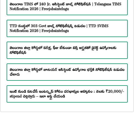
తెలంగాణ TIMS లో 240 Jr. అసిస్టెంట్ జాబ్స్ నోటిఫికేషన్ | Telangana TIMS
Notification 2026 | Freejobsintelugu
TTD సంస్థలో 303 Govt జాబ్స్ నోటిఫికేషన్స్ విడుదల | TTD SVIMS
Notification 2026 | Freejobsintelugu
తెలంగాణ జిల్లా కోర్టులో పరీక్ష, ఫీజు లేకుండా టెన్త్ అర్హతతో డైరెక్ట్ ఉద్యోగాలకు
నోటిఫికేషన్
తెలంగాణ జిల్లా కోర్టులో జూనియర్ అసిస్టెంట్ ఉద్యోగాల భర్తీకి నోటిఫికేషన్ విడుదల
చేశారు
ఇంటి నుండి పనిచేసే ఇంటర్న్షిప్ కోసం దరఖాస్తుల ఆహ్వానం : నెలకు ₹20,000/-
stipend చెల్లిస్తారు – ఇలా అప్లై చేయండి