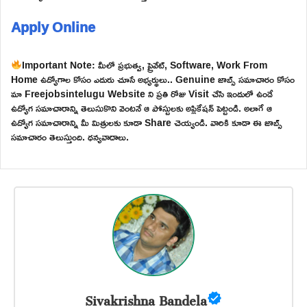
Apply Online
Important Note: మీలో ప్రభుత్వ, ప్రైవేట్, Software, Work From
Home ఉద్యోగాల కోసం ఎదురు చూసే అభ్యర్థులు.. Genuine జాబ్స్ సమాచారం కోసం
మా Freejobsintelugu Website ని ప్రతి రోజు Visit చేసి ఇందులో ఉండే
ఉద్యోగ సమాచారాన్ని తెలుసుకొని వెంటనే ఆ పోస్టులకు అప్లికేషన్ పెట్టండి. అలాగే ఆ
ఉద్యోగ సమాచారాన్ని మీ మిత్రులకు కూడా Share చెయ్యండి. వారికి కూడా ఈ జాబ్స్
సమాచారం తెలుస్తుంది. ధన్యవాదాలు.
Sivakrishna Bandela