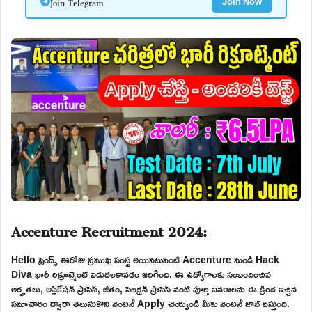
Join Telegram
Join Now
Accenture Recruitment 2024:
Hello ఫ్రెండ్స్ ఈరోజు ప్రముఖ సంస్థ అయినటువంటి Accenture నుండి Hack
Diva భారీ రిక్రూట్మెంట్ విడుదలకావడం జరిగింది. ఈ ఉద్యోగాలకు సంబందించిన
అర్హతలు, అప్లికేషన్ ప్రాసెస్, జీతం, సెలక్షన్ ప్రాసెస్ వంటి పూర్తి వివరాలను ఈ క్రింద ఇచ్చిన
సమాచారం ద్వారా తెలుసుకొని వెంటనే Apply చెయ్యండి మీకు వెంటనే జాబ్ వస్తుంది.