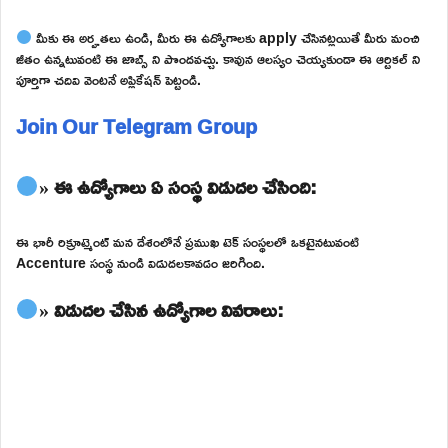
మీకు ఈ అర్హతలు ఉండి, మీరు ఈ ఉద్యోగాలకు apply చేసినట్లయితే మీరు మంచి
జీతం ఉన్నటువంటి ఈ జాబ్స్ ని పొందవచ్చు. కావున ఆలస్యం చెయ్యకుండా ఈ ఆర్టికల్ ని
పూర్తిగా చదివి వెంటనే అప్లికేషన్ పెట్టండి.
Join Our Telegram Group
» ఈ ఉద్యోగాలు ఏ సంస్థ విడుదల చేసింది:
ఈ భారీ రిక్రూట్మెంట్ మన దేశంలోనే ప్రముఖ టెక్ సంస్థలలో ఒకటైనటువంటి
Accenture సంస్థ నుండి విడుదలకావడం జరిగింది.
» విడుదల చేసిన ఉద్యోగాల వివరాలు: