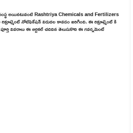
ుత్వ సంస్థ అయినటువంటి Rashtriya Chemicals and Fertilizers
్మెంట్ నోటిఫికేషన్ విడుదల కావడం జరిగింది. ఈ రిక్రూట్మెంట్ కి
ర్తి వివరాలు ఈ ఆర్టికల్ చదివిన తెలుసుకొని ఈ గవర్నమెంట్