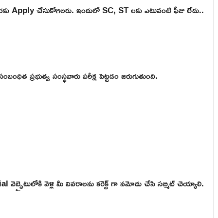
 వరకు Apply చేసుకోగలరు. ఇందులో SC, ST లకు ఎటువంటి ఫీజు లేదు..
సంబంధిత ప్రభుత్వ సంస్థవారు పరీక్ష పెట్టడం జరుగుతుంది.
బ్సైటులోకి వెళ్లి మీ వివరాలను కరెక్ట్ గా నమోదు చేసి సబ్మిట్ చెయ్యాలి.