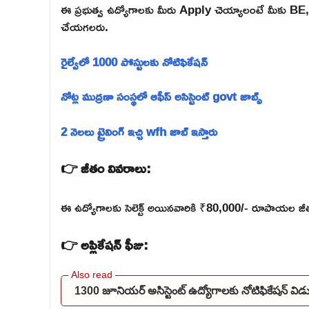
ఈ ప్రభుత్వ ఉద్యోగాలకు మీరు Apply చెయ్యాలంటే మీకు BE,
చేయగలరు.
రైల్వేలో 1000 పోస్టులకు నోటిఫికేషన్
నోట్ల ముద్రణా సంస్థలో ఆఫీస్ అసిస్టెంట్ govt జాబ్స్
2 నెలలు ట్రైనింగ్ ఇచ్చి wfh జాబ్ ఇస్తారు
👉 జీతం వివరాలు:
ఈ ఉద్యోగాలకు సెలెక్ట్ అయినవారికి ₹80,000/- రూపాయల జీతం
👉 అప్లికేషన్ ఫీజు:
1300 జూనియర్ అసిస్టెంట్ ఉద్యోగాలకు నోటిఫికేషన్ 