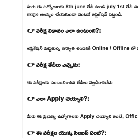
మీరు ఈ ఉద్యోగాలకు 8th june తేదీ నుండి july 1st తేదీ
కావున ఆలస్యం చేయకుండా వెంటనే అప్లికేషన్ పెట్టండి.
👉 పరీక్ష విధానం ఎలా ఉంటుంది?:
అప్లికేషన్ పెట్టుకున్న తర్వాత అందరికి Online / Offline లో 
👉 పరీక్ష తేదీలు ఎప్పుడు:
ఈ పరీక్షలకు సంబందించిన తేదీలు వెల్లడించలేదు
👉 ఎలా Apply చెయ్యాలి?:
మీరు ఈ ప్రభుత్వ ఉద్యోగాలకు Apply చెయ్యాలి అంటే, Official వె
👉 ఈ పరీక్షల యొక్క సిలబస్ ఏంటి?: