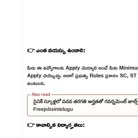
👉 ఎంత వయస్సు ఉండాలి:
మీరు ఈ ఉద్యోగాలకు Apply చెయ్యాలి అంటే మీకు Mini
Apply చెయ్యొచ్చు. అలాగే ప్రభుత్వ Rules ప్రకారం SC,
ఉంటుంది.
సైనిక్ స్కూళ్లలో పదవ తరగతి అర్హతతో గవర్నమెంట్ జాబ
Freejobsintelugu
👉 కావాల్సిన విద్యార్హతలు: