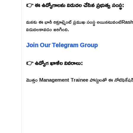
👉 ఈ ఉద్యోగాలను విడుదల చేసిన ప్రభుత్వ సంస్థ:
మనకు ఈ భారీ రిక్రూట్మెంట్ ప్రముఖ సంస్థ అయినటువంటి
విడుదలకావడం జరిగింది.
Join Our Telegram Group
👉 ఉద్యోగ ఖాళీల వివరాలు:
మొత్తం Management Trainee పోస్టులతో ఈ నోటిఫికేషన్ మ