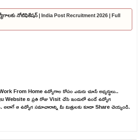
ఉద్యోగాలకు నోటిఫికేషన్ | India Post Recruitment 2026 | Full
, Work From Home ఉద్యోగాల కోసం ఎదురు చూసే అభ్యర్థులు..
ebsite ని ప్రతి రోజు Visit చేసి ఇందులో ఉండే ఉద్యోగ
టండి. అలాగే ఆ ఉద్యోగ సమాచారాన్ని మీ మిత్రులకు కూడా Share చెయ్యండి.