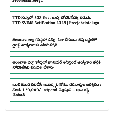
TTD సంస్థలో 303 Govt జాబ్స్ నోటిఫికేషన్స్ విడుదల |
TTD SVIMS Notification 2026 | Freejobsintelugu
తెలంగాణ జిల్లా కోర్టులో పరీక్ష, ఫీజు లేకుండా టెన్త్ అర్హతతో
డైరెక్ట్ ఉద్యోగాలకు నోటిఫికేషన్
తెలంగాణ జిల్లా కోర్టులో జూనియర్ అసిస్టెంట్ ఉద్యోగాల భర్తీకి
నోటిఫికేషన్ విడుదల చేశారు
ఇంటి నుండి పనిచేసే ఇంటర్న్షిప్ కోసం దరఖాస్తుల ఆహ్వానం :
నెలకు ₹20,000/- stipend చెల్లిస్తారు – ఇలా అప్లై
చేయండి