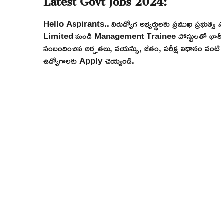
Hello Aspirants.. నిరుద్యోగ అభ్యర్థులకు ప్రముఖ ప్రభ
Limited నుండి Management Trainee పోస్టులతో భారీ రిక్రూట
సంబందించిన అర్హతలు, వయస్సు, జీతం, పరీక్ష విధానం వంటి పూ
ఉద్యోగాలకు Apply చెయ్యండి.