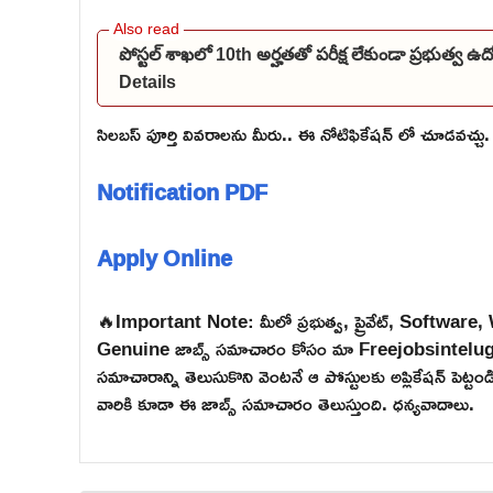
పోస్టల్ శాఖలో 10th అర్హతతో పరీక్ష లేకుండా ప్రభుత్వ 
Details
సిలబస్ పూర్తి వివరాలను మీరు.. ఈ నోటిఫికేషన్ లో చూడవచ్చు.
Notification PDF
Apply Online
🔥Important Note: మీలో ప్రభుత్వ, ప్రైవేట్, Software
Genuine జాబ్స్ సమాచారం కోసం మా Freejobsintelugu W
సమాచారాన్ని తెలుసుకొని వెంటనే ఆ పోస్టులకు అప్లికేషన్ పెట్
వారికి కూడా ఈ జాబ్స్ సమాచారం తెలుస్తుంది. ధన్యవాదాలు.