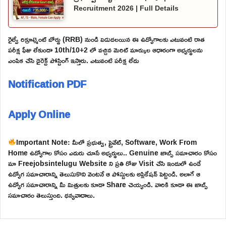
Recruitment 2026 | Full Details
రైల్వే రిక్రూట్మెంట్ బోర్డు (RRB) నుండి విడుదలయిన ఈ ఉద్యోగాలకు ఎటువంటి రాత
పరీక్ష ఫీజు లేకుండా 10th/10+2 లో వచ్చిన మెరిట్ మార్కుల ఆధారంగా అభ్యర్థులను
ఎంపిక చేసి డైరెక్ట్ పోస్టింగ్ ఇస్తారు. ఎటువంటి పరీక్ష లేదు
Notification PDF
Apply Online
Important Note: మీలో ప్రభుత్వ, ప్రైవేట్, Software, Work From
Home ఉద్యోగాల కోసం ఎదురు చూసే అభ్యర్థులు.. Genuine జాబ్స్ సమాచారం కోసం
మా Freejobsintelugu Website ని ప్రతి రోజు Visit చేసి ఇందులో ఉండే
ఉద్యోగ సమాచారాన్ని తెలుసుకొని వెంటనే ఆ పోస్టులకు అప్లికేషన్ పెట్టండి. అలాగే ఆ
ఉద్యోగ సమాచారాన్ని మీ మిత్రులకు కూడా Share చెయ్యండి. వారికి కూడా ఈ జాబ్స్
సమాచారం తెలుస్తుంది. ధన్యవాదాలు.