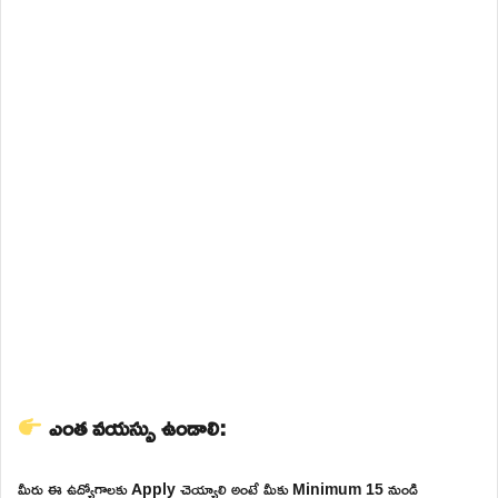
ఎంత వయస్సు ఉండాలి:
మీరు ఈ ఉద్యోగాలకు Apply చెయ్యాలి అంటే మీకు Minimum 15 నుండి