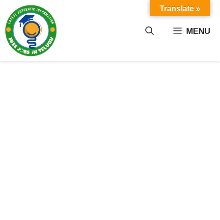
Skip
Translate »
to
content
MENU