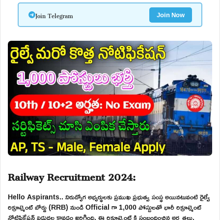
Join Telegram
Join Now
Railway Recruitment 2024:
Hello Aspirants.. నిరుద్యోగ అభ్యర్థులకు ప్రముఖ ప్రభుత్వ సంస్థ అయినటువంటి రైల్వే
రిక్రూట్మెంట్ బోర్డు (RRB) నుండి Official గా 1,000 పోస్టులతో భారీ రిక్రూట్మెంట్
నోటిఫికేషన్ విడుదల కావడం జరిగింది. ఈ రిక్రూట్మెంట్ కి సంబందించిన అర్హతలు,