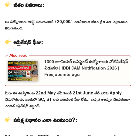
జీతం వివరాలు:
ఈ ఉద్యోగాలకు సెలెక్ట్ అయినవారికి ₹20,000/- రూపాయల జీతం ప్రతి నెల చెల్లించడం
జరుగుతుంది.
అప్లికేషన్ ఫీజు:
1300 జూనియర్ అసిస్టెంట్ ఉద్యోగాలకు నోటిఫికేషన్
విడుదల | IDBI JAM Notification 2026 |
Freejobsintelugu
మీరు ఈ ఉద్యోగాలకు 22nd May తేదీ నుండి 21st June తేదీ వరకు Apply
చేసుకోగలరు. ఇందులో SC, ST లకు ఎటువంటి ఫీజు లేదు.. కావున ఆలస్యం చేయకుండా
వెంటనే అప్లికేషన్ పెట్టండి.
పరీక్ష విధానం ఎలా ఉంటుంది?: