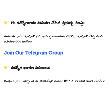
ఈ ఉద్యోగాలను విడుదల చేసిన ప్రభుత్వ సంస్థ:
మనకు ఈ భారీ రిక్రూట్మెంట్ ప్రముఖ సంస్థ అయినటువంటి రైల్వే రిక్రూట్మెంట్ బోర్డు నుండి
విడుదలకావడం జరిగింది.
Join Our Telegram Group
ఉద్యోగ ఖాళీల వివరాలు:
మొత్తం 1,000 పోస్టులతో ఈ నోటిఫికేషన్ మనకు Official గా రిలీజ్ కావడం జరిగింది.