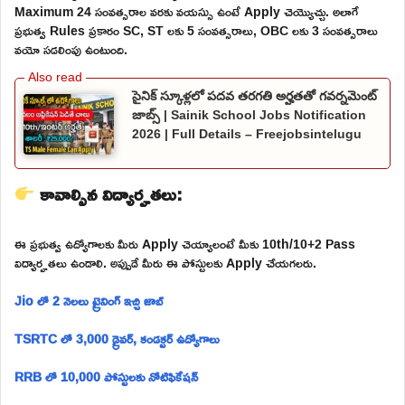
Maximum 24 సంవత్సరాల వరకు వయస్సు ఉంటే Apply చెయ్యొచ్చు. అలాగే
ప్రభుత్వ Rules ప్రకారం SC, ST లకు 5 సంవత్సరాలు, OBC లకు 3 సంవత్సరాలు
వయో సడలింపు ఉంటుంది.
సైనిక్ స్కూళ్లలో పదవ తరగతి అర్హతతో గవర్నమెంట్
జాబ్స్ | Sainik School Jobs Notification
2026 | Full Details – Freejobsintelugu
కావాల్సిన విద్యార్హతలు:
ఈ ప్రభుత్వ ఉద్యోగాలకు మీరు Apply చెయ్యాలంటే మీకు 10th/10+2 Pass
విద్యార్హతలు ఉండాలి. అప్పుడే మీరు ఈ పోస్టులకు Apply చేయగలరు.
Jio లో 2 నెలలు ట్రైనింగ్ ఇచ్చి జాబ్
TSRTC లో 3,000 డ్రైవర్, కండక్టర్ ఉద్యోగాలు
RRB లో 10,000 పోస్టులకు నోటిఫికేషన్