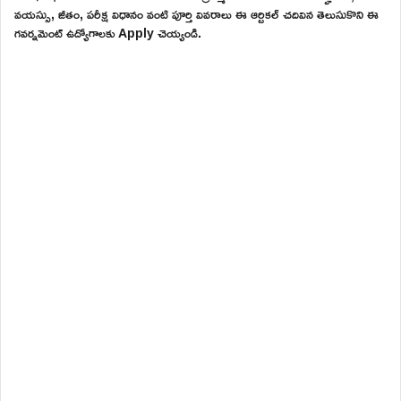
వయస్సు, జీతం, పరీక్ష విధానం వంటి పూర్తి వివరాలు ఈ ఆర్టికల్ చదివిన తెలుసుకొని ఈ
గవర్నమెంట్ ఉద్యోగాలకు Apply చెయ్యండి.