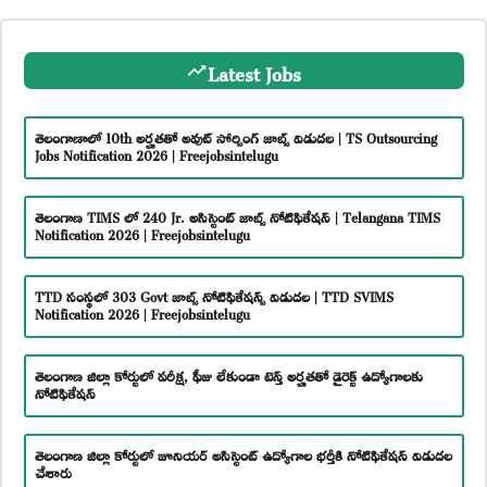
Latest Jobs
తెలంగాణాలో 10th అర్హతతో అవుట్ సోర్సింగ్ జాబ్స్ విడుదల | TS Outsourcing
Jobs Notification 2026 | Freejobsintelugu
తెలంగాణ TIMS లో 240 Jr. అసిస్టెంట్ జాబ్స్ నోటిఫికేషన్ | Telangana TIMS
Notification 2026 | Freejobsintelugu
TTD సంస్థలో 303 Govt జాబ్స్ నోటిఫికేషన్స్ విడుదల | TTD SVIMS
Notification 2026 | Freejobsintelugu
తెలంగాణ జిల్లా కోర్టులో పరీక్ష, ఫీజు లేకుండా టెన్త్ అర్హతతో డైరెక్ట్ ఉద్యోగాలకు
నోటిఫికేషన్
తెలంగాణ జిల్లా కోర్టులో జూనియర్ అసిస్టెంట్ ఉద్యోగాల భర్తీకి నోటిఫికేషన్ విడుదల
చేశారు