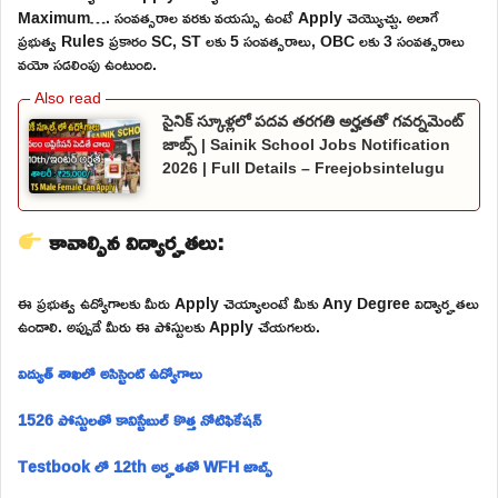
Maximum…. సంవత్సరాల వరకు వయస్సు ఉంటే Apply చెయ్యొచ్చు. అలాగే
ప్రభుత్వ Rules ప్రకారం SC, ST లకు 5 సంవత్సరాలు, OBC లకు 3 సంవత్సరాలు
వయో సడలింపు ఉంటుంది.
సైనిక్ స్కూళ్లలో పదవ తరగతి అర్హతతో గవర్నమెంట్
జాబ్స్ | Sainik School Jobs Notification
2026 | Full Details – Freejobsintelugu
కావాల్సిన విద్యార్హతలు:
ఈ ప్రభుత్వ ఉద్యోగాలకు మీరు Apply చెయ్యాలంటే మీకు Any Degree విద్యార్హతలు
ఉండాలి. అప్పుడే మీరు ఈ పోస్టులకు Apply చేయగలరు.
విద్యుత్ శాఖలో అసిస్టెంట్ ఉద్యోగాలు
1526 పోస్టులతో కానిస్టేబుల్ కొత్త నోటిఫికేషన్
Testbook లో 12th అర్హతతో WFH జాబ్స్