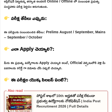
అప్లికేషన్ పెట్టుకున్న తర్వాత అందరికి Online / Offline లో సంబంధిత ప్రభుత్వ
సంస్థవారు పరీక్ష పెట్టడం జరుగుతుంది.
పరీక్ష తేదీలు ఎప్పుడు:
ఈ పరీక్షలకు సంబందించిన తేదీలు: Prelims August / September, Mains
– September / October
ఎలా Apply చెయ్యాలి?:
మీరు ఈ ప్రభుత్వ ఉద్యోగాలకు Apply చెయ్యాలి అంటే, Official వెబ్సైటులోకి వెళ్లి మీ
వివరాలను కరెక్ట్ గా నమోదు చేసి సబ్మిట్ చెయ్యాలి.
ఈ పరీక్షల యొక్క సిలబస్ ఏంటి?:
పోస్టల్ శాఖలో 10th అర్హతతో పరీక్ష లేకుండా
ప్రభుత్వ ఉద్యోగాలకు నోటిఫికేషన్ | India Post
Recruitment 2026 | Full Details