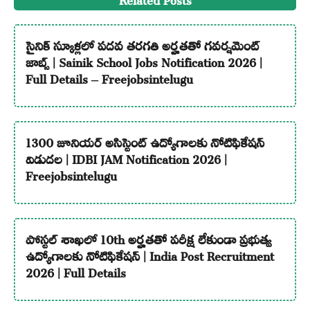
సైనిక్ స్కూళ్లలో పదవ తరగతి అర్హతతో గవర్నమెంట్
జాబ్స్ | Sainik School Jobs Notification 2026 |
Full Details – Freejobsintelugu
1300 జూనియర్ అసిస్టెంట్ ఉద్యోగాలకు నోటిఫికేషన్
విడుదల | IDBI JAM Notification 2026 |
Freejobsintelugu
పోస్టల్ శాఖలో 10th అర్హతతో పరీక్ష లేకుండా ప్రభుత్వ
ఉద్యోగాలకు నోటిఫికేషన్ | India Post Recruitment
2026 | Full Details