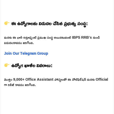
ఈ ఉద్యోగాలను విడుదల చేసిన ప్రభుత్వ సంస్థ:
మనకు ఈ భారీ రిక్రూట్మెంట్ ప్రముఖ సంస్థ అయినటువంటి IBPS RRB’s నుండి
విడుదలకావడం జరిగింది.
Join Our Telegram Group
ఉద్యోగ ఖాళీల వివరాలు:
మొత్తం 9,000+ Office Assistant పోస్టులతో ఈ నోటిఫికేషన్ మనకు Official
గా రిలీజ్ కావడం జరిగింది.