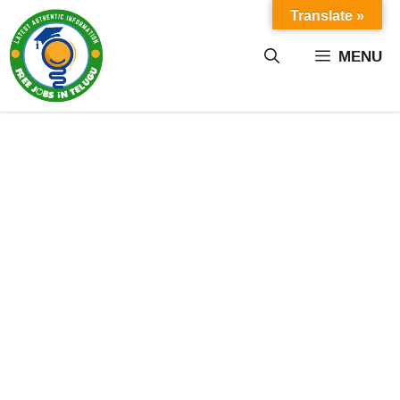
Skip
Translate »
to
content
MENU