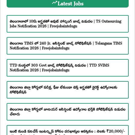
Latest Jobs
తెలంగాణాలో 10th అర్హతతో అవుట్ సోర్సింగ్ జాబ్స్ విడుదల | TS Outsourcing
Jobs Notification 2026 | Freejobsintelugu
తెలంగాణ TIMS లో 240 Jr. అసిస్టెంట్ జాబ్స్ నోటిఫికేషన్ | Telangana TIMS
Notification 2026 | Freejobsintelugu
TTD సంస్థలో 303 Govt జాబ్స్ నోటిఫికేషన్స్ విడుదల | TTD SVIMS
Notification 2026 | Freejobsintelugu
తెలంగాణ జిల్లా కోర్టులో పరీక్ష, ఫీజు లేకుండా టెన్త్ అర్హతతో డైరెక్ట్ ఉద్యోగాలకు
నోటిఫికేషన్
తెలంగాణ జిల్లా కోర్టులో జూనియర్ అసిస్టెంట్ ఉద్యోగాల భర్తీకి నోటిఫికేషన్ విడుదల
చేశారు
ఇంటి నుండి పనిచేసే ఇంటర్న్షిప్ కోసం దరఖాస్తుల ఆహ్వానం : నెలకు ₹20,000/-