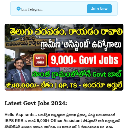
Join Telegram
Join Now
Latest Govt Jobs 2024:
Hello Aspirants.. నిరుద్యోగ అభ్యర్థులకు ప్రముఖ ప్రభుత్వ సంస్థ అయినటువంటి
IBPS RRB’s నుండి 9,000+ Office Assistant పోస్టులతో భారీ రిక్రూట్మెంట్
నోటిఫికేషన్ విడుదల కావడం జరిగింది. ఈ రిక్రూట్మెంట్ కి సంబందించిన అర్హతలు,