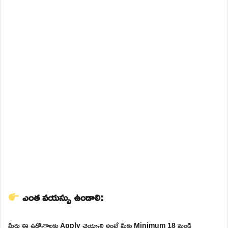
ఎంత వయస్సు ఉండాలి:
మీరు ఈ ఉద్యోగాలకు Apply చెయ్యాలి అంటే మీకు Minimum 18 నుండి