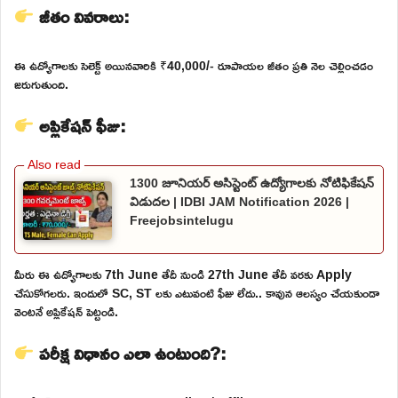
జీతం వివరాలు:
ఈ ఉద్యోగాలకు సెలెక్ట్ అయినవారికి ₹40,000/- రూపాయల జీతం ప్రతి నెల చెల్లించడం
జరుగుతుంది.
అప్లికేషన్ ఫీజు:
1300 జూనియర్ అసిస్టెంట్ ఉద్యోగాలకు నోటిఫికేషన్
విడుదల | IDBI JAM Notification 2026 |
Freejobsintelugu
మీరు ఈ ఉద్యోగాలకు 7th June తేదీ నుండి 27th June తేదీ వరకు Apply
చేసుకోగలరు. ఇందులో SC, ST లకు ఎటువంటి ఫీజు లేదు.. కావున ఆలస్యం చేయకుండా
వెంటనే అప్లికేషన్ పెట్టండి.
పరీక్ష విధానం ఎలా ఉంటుంది?: