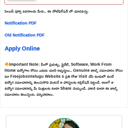
సిలబస్ పూర్తి వివరాలను మీరు.. ఈ నోటిఫికేషన్ లో చూడవచ్చు.
Notification PDF
Old Notification PDF
Apply Online
Important Note: మీలో ప్రభుత్వ, ప్రైవేట్, Software, Work From
Home ఉద్యోగాల కోసం ఎదురు చూసే అభ్యర్థులు.. Genuine జాబ్స్ సమాచారం కోసం
మా Freejobsintelugu Website ని ప్రతి రోజు Visit చేసి ఇందులో ఉండే
ఉద్యోగ సమాచారాన్ని తెలుసుకొని వెంటనే ఆ పోస్టులకు అప్లికేషన్ పెట్టండి. అలాగే ఆ
ఉద్యోగ సమాచారాన్ని మీ మిత్రులకు కూడా Share చెయ్యండి. వారికి కూడా ఈ జాబ్స్
సమాచారం తెలుస్తుంది. ధన్యవాదాలు.