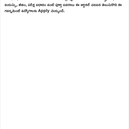
వయస్సు, జీతం, పరీక్ష విధానం వంటి పూర్తి వివరాలు ఈ ఆర్టికల్ చదివిన తెలుసుకొని ఈ
గవర్నమెంట్ ఉద్యోగాలకు Apply చెయ్యండి.