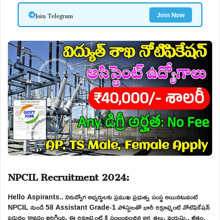
Join Telegram
Join Now
NPCIL Recruitment 2024:
Hello Aspirants.. నిరుద్యోగ అభ్యర్థులకు ప్రముఖ ప్రభుత్వ సంస్థ అయినటువంటి
NPCIL నుండి 58 Assistant Grade-1 పోస్టులతో భారీ రిక్రూట్మెంట్ నోటిఫికేషన్
విడుదల కావడం జరిగింది. ఈ రిక్రూట్మెంట్ కి సంబందించిన అర్హతలు, వయస్సు, జీతం,