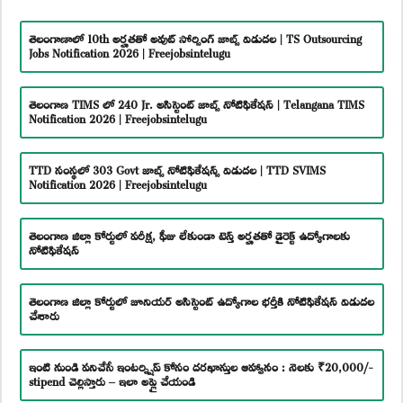
తెలంగాణాలో 10th అర్హతతో అవుట్ సోర్సింగ్ జాబ్స్ విడుదల | TS Outsourcing
Jobs Notification 2026 | Freejobsintelugu
తెలంగాణ TIMS లో 240 Jr. అసిస్టెంట్ జాబ్స్ నోటిఫికేషన్ | Telangana TIMS
Notification 2026 | Freejobsintelugu
TTD సంస్థలో 303 Govt జాబ్స్ నోటిఫికేషన్స్ విడుదల | TTD SVIMS
Notification 2026 | Freejobsintelugu
తెలంగాణ జిల్లా కోర్టులో పరీక్ష, ఫీజు లేకుండా టెన్త్ అర్హతతో డైరెక్ట్ ఉద్యోగాలకు
నోటిఫికేషన్
తెలంగాణ జిల్లా కోర్టులో జూనియర్ అసిస్టెంట్ ఉద్యోగాల భర్తీకి నోటిఫికేషన్ విడుదల
చేశారు
ఇంటి నుండి పనిచేసే ఇంటర్న్షిప్ కోసం దరఖాస్తుల ఆహ్వానం : నెలకు ₹20,000/-
stipend చెల్లిస్తారు – ఇలా అప్లై చేయండి