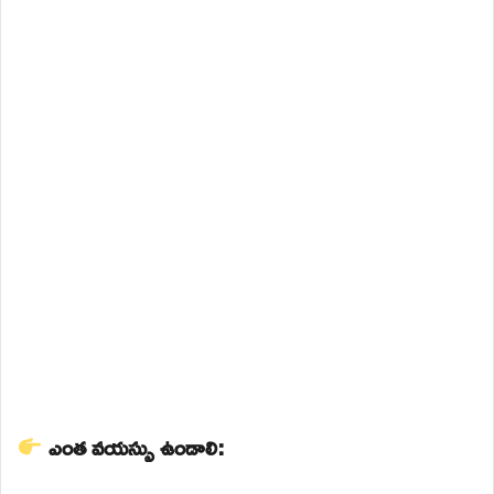
ఎంత వయస్సు ఉండాలి: