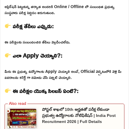
అప్లికేషన్ పెట్టుకున్న తర్వాత అందరికి Online / Offline లో సంబంధిత ప్రభుత్వ
సంస్థవారు పరీక్ష పెట్టడం జరుగుతుంది.
పరీక్ష తేదీలు ఎప్పుడు:
ఈ పరీక్షలకు సంబందించిన తేదీలు వెల్లడించలేదు.
ఎలా Apply చెయ్యాలి?:
మీరు ఈ ప్రభుత్వ ఉద్యోగాలకు Apply చెయ్యాలి అంటే, Official వెబ్సైటులోకి వెళ్లి మీ
వివరాలను కరెక్ట్ గా నమోదు చేసి సబ్మిట్ చెయ్యాలి.
ఈ పరీక్షల యొక్క సిలబస్ ఏంటి?:
పోస్టల్ శాఖలో 10th అర్హతతో పరీక్ష లేకుండా
ప్రభుత్వ ఉద్యోగాలకు నోటిఫికేషన్ | India Post
Recruitment 2026 | Full Details