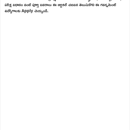
పరీక్ష విధానం వంటి పూర్తి వివరాలు ఈ ఆర్టికల్ చదివిన తెలుసుకొని ఈ గవర్నమెంట్
ఉద్యోగాలకు Apply చెయ్యండి.