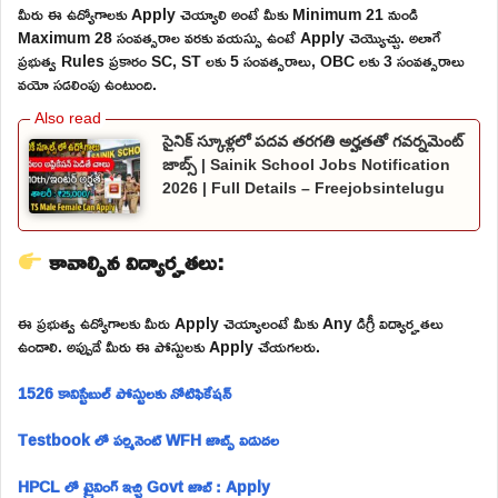
మీరు ఈ ఉద్యోగాలకు Apply చెయ్యాలి అంటే మీకు Minimum 21 నుండి
Maximum 28 సంవత్సరాల వరకు వయస్సు ఉంటే Apply చెయ్యొచ్చు. అలాగే
ప్రభుత్వ Rules ప్రకారం SC, ST లకు 5 సంవత్సరాలు, OBC లకు 3 సంవత్సరాలు
వయో సడలింపు ఉంటుంది.
సైనిక్ స్కూళ్లలో పదవ తరగతి అర్హతతో గవర్నమెంట్
జాబ్స్ | Sainik School Jobs Notification
2026 | Full Details – Freejobsintelugu
కావాల్సిన విద్యార్హతలు:
ఈ ప్రభుత్వ ఉద్యోగాలకు మీరు Apply చెయ్యాలంటే మీకు Any డిగ్రీ విద్యార్హతలు
ఉండాలి. అప్పుడే మీరు ఈ పోస్టులకు Apply చేయగలరు.
1526 కానిస్టేబుల్ పోస్టులకు నోటిఫికేషన్
Testbook లో పర్మినెంట్ WFH జాబ్స్ విడుదల
HPCL లో ట్రైనింగ్ ఇచ్చి Govt జాబ్ : Apply