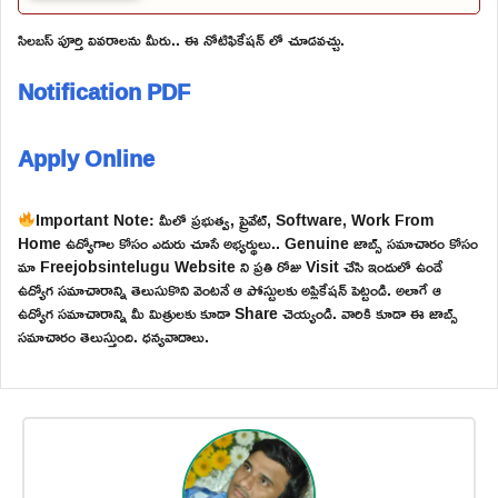
సిలబస్ పూర్తి వివరాలను మీరు.. ఈ నోటిఫికేషన్ లో చూడవచ్చు.
Notification PDF
Apply Online
Important Note: మీలో ప్రభుత్వ, ప్రైవేట్, Software, Work From
Home ఉద్యోగాల కోసం ఎదురు చూసే అభ్యర్థులు.. Genuine జాబ్స్ సమాచారం కోసం
మా Freejobsintelugu Website ని ప్రతి రోజు Visit చేసి ఇందులో ఉండే
ఉద్యోగ సమాచారాన్ని తెలుసుకొని వెంటనే ఆ పోస్టులకు అప్లికేషన్ పెట్టండి. అలాగే ఆ
ఉద్యోగ సమాచారాన్ని మీ మిత్రులకు కూడా Share చెయ్యండి. వారికి కూడా ఈ జాబ్స్
సమాచారం తెలుస్తుంది. ధన్యవాదాలు.