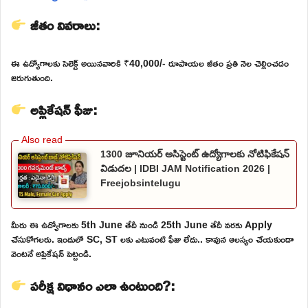
జీతం వివరాలు:
ఈ ఉద్యోగాలకు సెలెక్ట్ అయినవారికి ₹40,000/- రూపాయల జీతం ప్రతి నెల చెల్లించడం
జరుగుతుంది.
అప్లికేషన్ ఫీజు:
1300 జూనియర్ అసిస్టెంట్ ఉద్యోగాలకు నోటిఫికేషన్
విడుదల | IDBI JAM Notification 2026 |
Freejobsintelugu
మీరు ఈ ఉద్యోగాలకు 5th June తేదీ నుండి 25th June తేదీ వరకు Apply
చేసుకోగలరు. ఇందులో SC, ST లకు ఎటువంటి ఫీజు లేదు.. కావున ఆలస్యం చేయకుండా
వెంటనే అప్లికేషన్ పెట్టండి.
పరీక్ష విధానం ఎలా ఉంటుంది?: