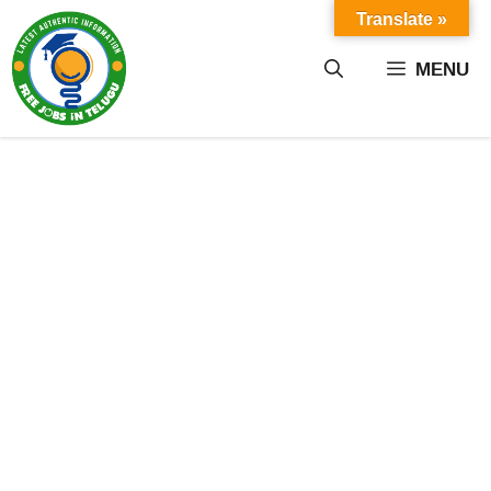
Skip
Translate »
to
content
MENU