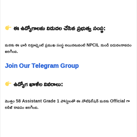
ఈ ఉద్యోగాలను విడుదల చేసిన ప్రభుత్వ సంస్థ:
మనకు ఈ భారీ రిక్రూట్మెంట్ ప్రముఖ సంస్థ అయినటువంటి NPCIL నుండి విడుదలకావడం
జరిగింది.
Join Our Telegram Group
ఉద్యోగ ఖాళీల వివరాలు:
మొత్తం 58 Assistant Grade 1 పోస్టులతో ఈ నోటిఫికేషన్ మనకు Official గా
రిలీజ్ కావడం జరిగింది.