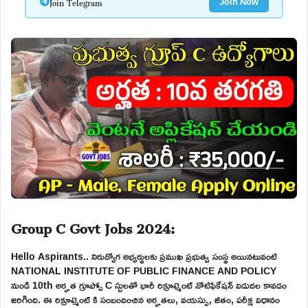
Join Telegram
Join Now
Group C Govt Jobs 2024:
Hello Aspirants.. నిరుద్యోగ అభ్యర్థులకు ప్రముఖ ప్రభుత్వ సంస్థ అయినటువంటి
NATIONAL INSTITUTE OF PUBLIC FINANCE AND POLICY
నుండి 10th అర్హత గ్రూప్పో C స్టులతో భారీ రిక్రూట్మెంట్ నోటిఫికేషన్ విడుదల కావడం
జరిగింది. ఈ రిక్రూట్మెంట్ కి సంబందించిన అర్హతలు, వయస్సు, జీతం, పరీక్ష విధానం