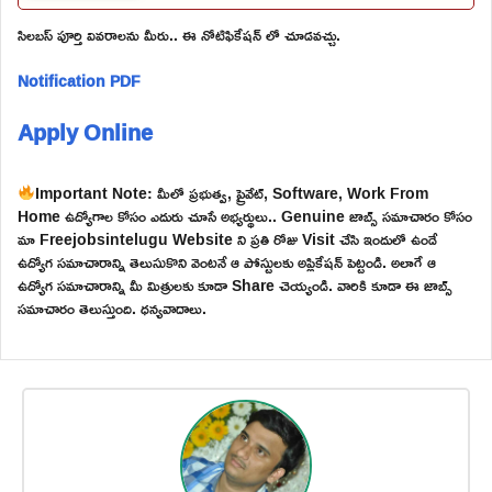
సిలబస్ పూర్తి వివరాలను మీరు.. ఈ నోటిఫికేషన్ లో చూడవచ్చు.
Notification PDF
Apply Online
Important Note: మీలో ప్రభుత్వ, ప్రైవేట్, Software, Work From
Home ఉద్యోగాల కోసం ఎదురు చూసే అభ్యర్థులు.. Genuine జాబ్స్ సమాచారం కోసం
మా Freejobsintelugu Website ని ప్రతి రోజు Visit చేసి ఇందులో ఉండే
ఉద్యోగ సమాచారాన్ని తెలుసుకొని వెంటనే ఆ పోస్టులకు అప్లికేషన్ పెట్టండి. అలాగే ఆ
ఉద్యోగ సమాచారాన్ని మీ మిత్రులకు కూడా Share చెయ్యండి. వారికి కూడా ఈ జాబ్స్
సమాచారం తెలుస్తుంది. ధన్యవాదాలు.