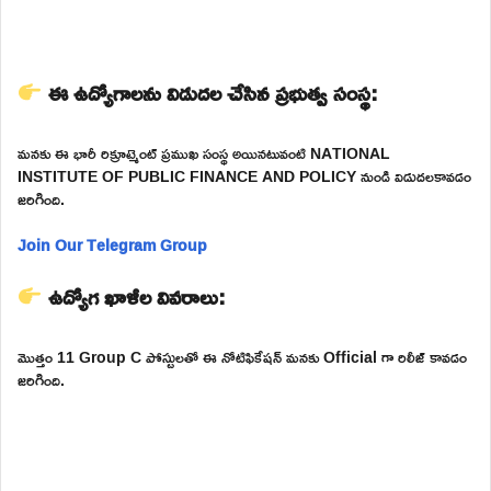
ఈ ఉద్యోగాలను విడుదల చేసిన ప్రభుత్వ సంస్థ:
మనకు ఈ భారీ రిక్రూట్మెంట్ ప్రముఖ సంస్థ అయినటువంటి NATIONAL
INSTITUTE OF PUBLIC FINANCE AND POLICY నుండి విడుదలకావడం
జరిగింది.
Join Our Telegram Group
ఉద్యోగ ఖాళీల వివరాలు:
మొత్తం 11 Group C పోస్టులతో ఈ నోటిఫికేషన్ మనకు Official గా రిలీజ్ కావడం
జరిగింది.