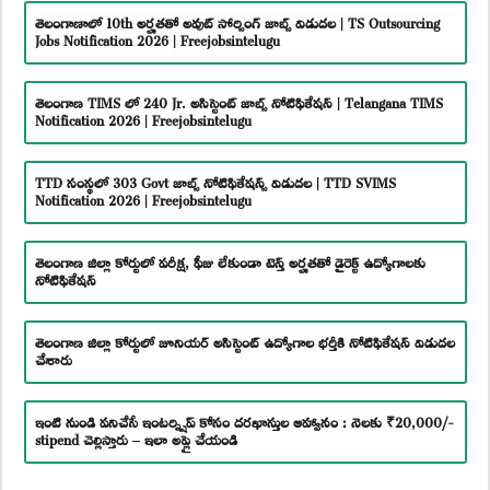
తెలంగాణాలో 10th అర్హతతో అవుట్ సోర్సింగ్ జాబ్స్ విడుదల | TS Outsourcing
Jobs Notification 2026 | Freejobsintelugu
తెలంగాణ TIMS లో 240 Jr. అసిస్టెంట్ జాబ్స్ నోటిఫికేషన్ | Telangana TIMS
Notification 2026 | Freejobsintelugu
TTD సంస్థలో 303 Govt జాబ్స్ నోటిఫికేషన్స్ విడుదల | TTD SVIMS
Notification 2026 | Freejobsintelugu
తెలంగాణ జిల్లా కోర్టులో పరీక్ష, ఫీజు లేకుండా టెన్త్ అర్హతతో డైరెక్ట్ ఉద్యోగాలకు
నోటిఫికేషన్
తెలంగాణ జిల్లా కోర్టులో జూనియర్ అసిస్టెంట్ ఉద్యోగాల భర్తీకి నోటిఫికేషన్ విడుదల
చేశారు
ఇంటి నుండి పనిచేసే ఇంటర్న్షిప్ కోసం దరఖాస్తుల ఆహ్వానం : నెలకు ₹20,000/-
stipend చెల్లిస్తారు – ఇలా అప్లై చేయండి