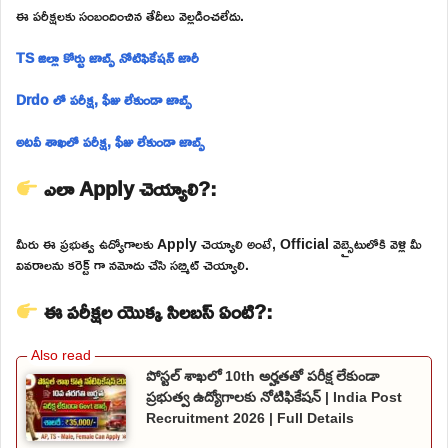
ఈ పరీక్షలకు సంబందించిన తేదీలు వెల్లడించలేదు.
TS జిల్లా కోర్టు జాబ్స్ నోటిఫికేషన్ జారీ
Drdo లో పరీక్ష, ఫీజు లేకుండా జాబ్స్
అటవీ శాఖలో పరీక్ష, ఫీజు లేకుండా జాబ్స్
ఎలా Apply చెయ్యాలి?:
మీరు ఈ ప్రభుత్వ ఉద్యోగాలకు Apply చెయ్యాలి అంటే, Official వెబ్సైటులోకి వెళ్లి మీ
వివరాలను కరెక్ట్ గా నమోదు చేసి సబ్మిట్ చెయ్యాలి.
ఈ పరీక్షల యొక్క సిలబస్ ఏంటి?:
పోస్టల్ శాఖలో 10th అర్హతతో పరీక్ష లేకుండా
ప్రభుత్వ ఉద్యోగాలకు నోటిఫికేషన్ | India Post
Recruitment 2026 | Full Details