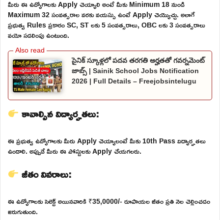
మీరు ఈ ఉద్యోగాలకు Apply చెయ్యాలి అంటే మీకు Minimum 18 నుండి
Maximum 32 సంవత్సరాల వరకు వయస్సు ఉంటే Apply చెయ్యొచ్చు. అలాగే
ప్రభుత్వ Rules ప్రకారం SC, ST లకు 5 సంవత్సరాలు, OBC లకు 3 సంవత్సరాలు
వయో సడలింపు ఉంటుంది.
సైనిక్ స్కూళ్లలో పదవ తరగతి అర్హతతో గవర్నమెంట్
జాబ్స్ | Sainik School Jobs Notification
2026 | Full Details – Freejobsintelugu
కావాల్సిన విద్యార్హతలు:
ఈ ప్రభుత్వ ఉద్యోగాలకు మీరు Apply చెయ్యాలంటే మీకు 10th Pass విద్యార్హతలు
ఉండాలి. అప్పుడే మీరు ఈ పోస్టులకు Apply చేయగలరు.
జీతం వివరాలు:
ఈ ఉద్యోగాలకు సెలెక్ట్ అయినవారికి ₹35,0000/- రూపాయల జీతం ప్రతి నెల చెల్లించడం
జరుగుతుంది.