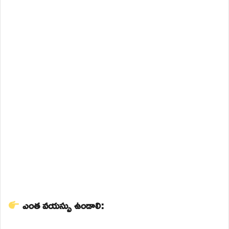
ఎంత వయస్సు ఉండాలి: