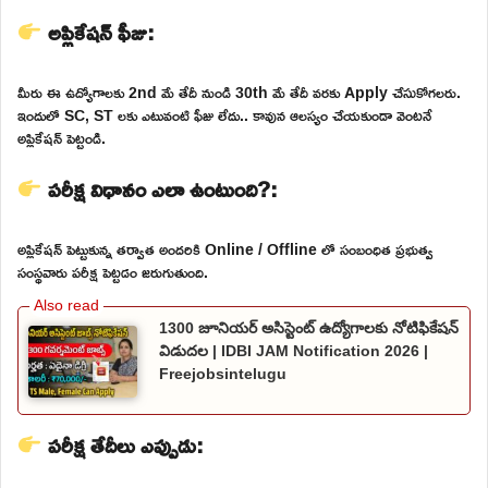
అప్లికేషన్ ఫీజు:
మీరు ఈ ఉద్యోగాలకు 2nd మే తేదీ నుండి 30th మే తేదీ వరకు Apply చేసుకోగలరు.
ఇందులో SC, ST లకు ఎటువంటి ఫీజు లేదు.. కావున ఆలస్యం చేయకుండా వెంటనే
అప్లికేషన్ పెట్టండి.
పరీక్ష విధానం ఎలా ఉంటుంది?:
అప్లికేషన్ పెట్టుకున్న తర్వాత అందరికి Online / Offline లో సంబంధిత ప్రభుత్వ
సంస్థవారు పరీక్ష పెట్టడం జరుగుతుంది.
1300 జూనియర్ అసిస్టెంట్ ఉద్యోగాలకు నోటిఫికేషన్
విడుదల | IDBI JAM Notification 2026 |
Freejobsintelugu
పరీక్ష తేదీలు ఎప్పుడు: