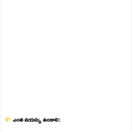
ఎంత వయస్సు ఉండాలి: