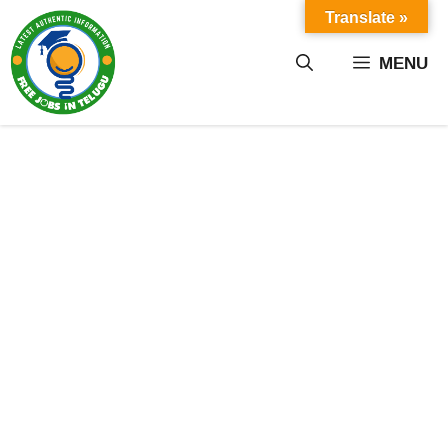
Skip
Translate »
to
content
MENU