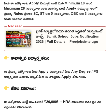
మీరు ఈ ఉద్యోగాలకు Apply చెయ్యాలి అంటే మీకు Minimum 18 నుండి
Maximum 28 సంవత్సరాల వరకు వయస్సు ఉంటే Apply చెయ్యొచ్చు. అలాగే
ప్రభుత్వ Rules ప్రకారం SC, ST లకు 5 సంవత్సరాలు, OBC లకు 3 సంవత్సరాలు
వయో సడలింపు ఉంటుంది.
సైనిక్ స్కూళ్లలో పదవ తరగతి అర్హతతో గవర్నమెంట్
జాబ్స్ | Sainik School Jobs Notification
2026 | Full Details – Freejobsintelugu
కావాల్సిన విద్యార్హతలు:
ఈ ప్రభుత్వ ఉద్యోగాలకు మీరు Apply చెయ్యాలంటే మీకు Any Degree / PG
విద్యార్హతలు ఉండాలి. అప్పుడే మీరు ఈ పోస్టులకు Apply చేయగలరు.
జీతం వివరాలు:
ఈ ఉద్యోగాలకు సెలెక్ట్ అయినవారికి ₹20,000/- + HRA రూపాయల జీతం ప్రతి నెల
చెల్లించడం జరుగుతుంది.