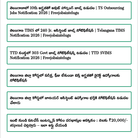
తెలంగాణాలో 10th అర్హతతో అవుట్ సోర్సింగ్ జాబ్స్ విడుదల | TS Outsourcing
Jobs Notification 2026 | Freejobsintelugu
తెలంగాణ TIMS లో 240 Jr. అసిస్టెంట్ జాబ్స్ నోటిఫికేషన్ | Telangana TIMS
Notification 2026 | Freejobsintelugu
TTD సంస్థలో 303 Govt జాబ్స్ నోటిఫికేషన్స్ విడుదల | TTD SVIMS
Notification 2026 | Freejobsintelugu
తెలంగాణ జిల్లా కోర్టులో పరీక్ష, ఫీజు లేకుండా టెన్త్ అర్హతతో డైరెక్ట్ ఉద్యోగాలకు
నోటిఫికేషన్
తెలంగాణ జిల్లా కోర్టులో జూనియర్ అసిస్టెంట్ ఉద్యోగాల భర్తీకి నోటిఫికేషన్ విడుదల
చేశారు
ఇంటి నుండి పనిచేసే ఇంటర్న్షిప్ కోసం దరఖాస్తుల ఆహ్వానం : నెలకు ₹20,000/-
stipend చెల్లిస్తారు – ఇలా అప్లై చేయండి