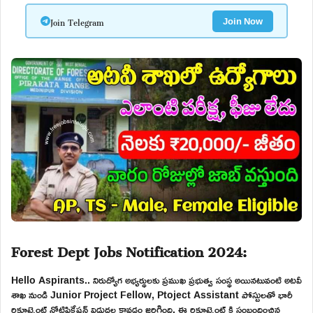
Join Telegram
Join Now
Forest Dept Jobs Notification 2024:
Hello Aspirants.. నిరుద్యోగ అభ్యర్థులకు ప్రముఖ ప్రభుత్వ సంస్థ అయినటువంటి అటవీ
శాఖ నుండి Junior Project Fellow, Ptoject Assistant పోస్టులతో భారీ
రిక్రూట్మెంట్ నోటిఫికేషన్ విడుదల కావడం జరిగింది. ఈ రిక్రూట్మెంట్ కి సంబందించిన