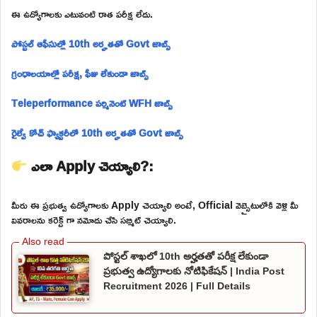
ఈ ఉద్యోగాలకు ఎటువంటి రాత పరీక్ష లేదు.
పోస్టల్ ఆఫీసుల్లో 10th అర్హతతో Govt జాబ్స్
గ్రంధాలయాల్లో పరీక్ష, ఫీజు లేకుండా జాబ్స్
Teleperformance పర్మినెంట్ WFH జాబ్స్
రైల్వే కోచ్ ఫ్యాక్టరీలో 10th అర్హతతో Govt జాబ్స్
ఎలా Apply చెయ్యాలి?:
మీరు ఈ ప్రభుత్వ ఉద్యోగాలకు Apply చెయ్యాలి అంటే, Official వెబ్సైటులోకి వెళ్లి మీ
వివరాలను కరెక్ట్ గా నమోదు చేసి సబ్మిట్ చెయ్యాలి.
పోస్టల్ శాఖలో 10th అర్హతతో పరీక్ష లేకుండా
ప్రభుత్వ ఉద్యోగాలకు నోటిఫికేషన్ | India Post
Recruitment 2026 | Full Details