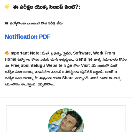
ఈ పరీక్షల యొక్క సిలబస్ ఏంటి?:
ఈ ఉద్యోగాలకు ఎటువంటి రాత పరీక్ష లేదు
Notification PDF
Important Note: మీలో ప్రభుత్వ, ప్రైవేట్, Software, Work From
Home ఉద్యోగాల కోసం ఎదురు చూసే అభ్యర్థులు.. Genuine జాబ్స్ సమాచారం కోసం
మా Freejobsintelugu Website ని ప్రతి రోజు Visit చేసి ఇందులో ఉండే
ఉద్యోగ సమాచారాన్ని తెలుసుకొని వెంటనే ఆ పోస్టులకు అప్లికేషన్ పెట్టండి. అలాగే ఆ
ఉద్యోగ సమాచారాన్ని మీ మిత్రులకు కూడా Share చెయ్యండి. వారికి కూడా ఈ జాబ్స్
సమాచారం తెలుస్తుంది. ధన్యవాదాలు.