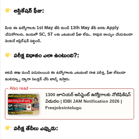
అప్లికేషన్ ఫీజు:
మీరు ఈ ఉద్యోగాలకు 1st May తేదీ నుండి 13th May తేదీ వరకు Apply
చేసుకోగలరు. ఇందులో SC, ST లకు ఎటువంటి ఫీజు లేదు.. కావున ఆలస్యం చేయకుండా
వెంటనే అప్లికేషన్ పెట్టండి.
పరీక్ష విధానం ఎలా ఉంటుంది?:
అటవీ శాఖ నుండి విడుదలయిన ఈ ఉద్యోగాలకు ఎటువంటి రాత పరీక్ష, ఫీజు లేకుండా
ఇంటర్వ్యూ ద్వారా సెలక్షన్ చేసి జాబ్స్ ఇస్తారు.
1300 జూనియర్ అసిస్టెంట్ ఉద్యోగాలకు నోటిఫికేషన్
విడుదల | IDBI JAM Notification 2026 |
Freejobsintelugu
పరీక్ష తేదీలు ఎప్పుడు: