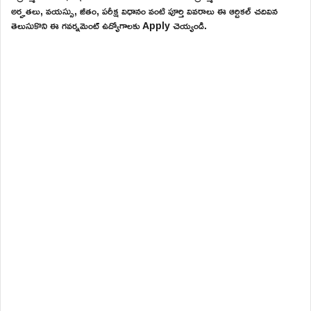
అర్హతలు, వయస్సు, జీతం, పరీక్ష విధానం వంటి పూర్తి వివరాలు ఈ ఆర్టికల్ చదివిన
తెలుసుకొని ఈ గవర్నమెంట్ ఉద్యోగాలకు Apply చెయ్యండి.