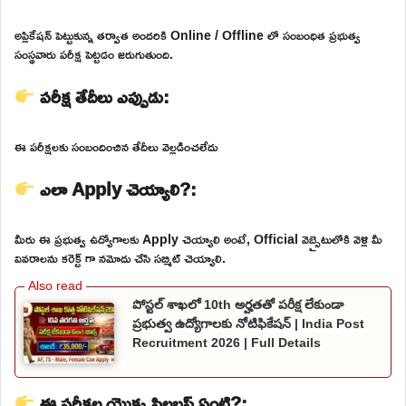
అప్లికేషన్ పెట్టుకున్న తర్వాత అందరికి Online / Offline లో సంబంధిత ప్రభుత్వ
సంస్థవారు పరీక్ష పెట్టడం జరుగుతుంది.
పరీక్ష తేదీలు ఎప్పుడు:
ఈ పరీక్షలకు సంబందించిన తేదీలు వెల్లడించలేదు
ఎలా Apply చెయ్యాలి?:
మీరు ఈ ప్రభుత్వ ఉద్యోగాలకు Apply చెయ్యాలి అంటే, Official వెబ్సైటులోకి వెళ్లి మీ
వివరాలను కరెక్ట్ గా నమోదు చేసి సబ్మిట్ చెయ్యాలి.
పోస్టల్ శాఖలో 10th అర్హతతో పరీక్ష లేకుండా
ప్రభుత్వ ఉద్యోగాలకు నోటిఫికేషన్ | India Post
Recruitment 2026 | Full Details
ఈ పరీక్షల యొక్క సిలబస్ ఏంటి?: