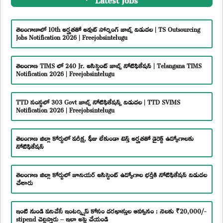
తెలంగాణాలో 10th అర్హతతో అవుట్ సోర్సింగ్ జాబ్స్ విడుదల | TS Outsourcing
Jobs Notification 2026 | Freejobsintelugu
తెలంగాణ TIMS లో 240 Jr. అసిస్టెంట్ జాబ్స్ నోటిఫికేషన్ | Telangana TIMS
Notification 2026 | Freejobsintelugu
TTD సంస్థలో 303 Govt జాబ్స్ నోటిఫికేషన్స్ విడుదల | TTD SVIMS
Notification 2026 | Freejobsintelugu
తెలంగాణ జిల్లా కోర్టులో పరీక్ష, ఫీజు లేకుండా టెన్త్ అర్హతతో డైరెక్ట్ ఉద్యోగాలకు
నోటిఫికేషన్
తెలంగాణ జిల్లా కోర్టులో జూనియర్ అసిస్టెంట్ ఉద్యోగాల భర్తీకి నోటిఫికేషన్ విడుదల
చేశారు
ఇంటి నుండి పనిచేసే ఇంటర్న్షిప్ కోసం దరఖాస్తుల ఆహ్వానం : నెలకు ₹20,000/-
stipend చెల్లిస్తారు – ఇలా అప్లై చేయండి