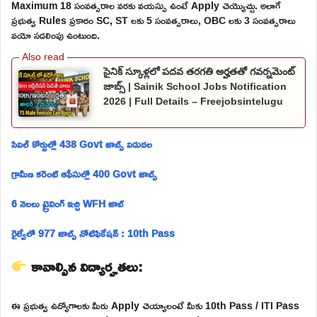
Maximum 18 సంవత్సరాల వరకు వయస్సు ఉంటే Apply చెయ్యొచ్చు. అలాగే
ప్రభుత్వ Rules ప్రకారం SC, ST లకు 5 సంవత్సరాలు, OBC లకు 3 సంవత్సరాలు
వయో సడలింపు ఉంటుంది.
సైనిక్ స్కూళ్లలో పదవ తరగతి అర్హతతో గవర్నమెంట్
జాబ్స్ | Sainik School Jobs Notification
2026 | Full Details – Freejobsintelugu
సివిల్ కోర్టుల్లో 438 Govt జాబ్స్ విడుదల
గ్రామీణ కరెంట్ ఆఫీసుల్లో 400 Govt జాబ్స్
6 నెలలు ట్రైనింగ్ ఇచ్చి WFH జాబ్
రైల్వేలో 977 జాబ్స్ నోటిఫికేషన్ : 10th Pass
కావాల్సిన విద్యార్హతలు:
ఈ ప్రభుత్వ ఉద్యోగాలకు మీరు Apply చెయ్యాలంటే మీకు 10th Pass / ITI Pass