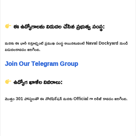
ఈ ఉద్యోగాలను విడుదల చేసిన ప్రభుత్వ సంస్థ:
మనకు ఈ భారీ రిక్రూట్మెంట్ ప్రముఖ సంస్థ అయినటువంటి Naval Dockyard నుండి
విడుదలకావడం జరిగింది.
Join Our Telegram Group
ఉద్యోగ ఖాళీల వివరాలు:
మొత్తం 301 పోస్టులతో ఈ నోటిఫికేషన్ మనకు Official గా రిలీజ్ కావడం జరిగింది.