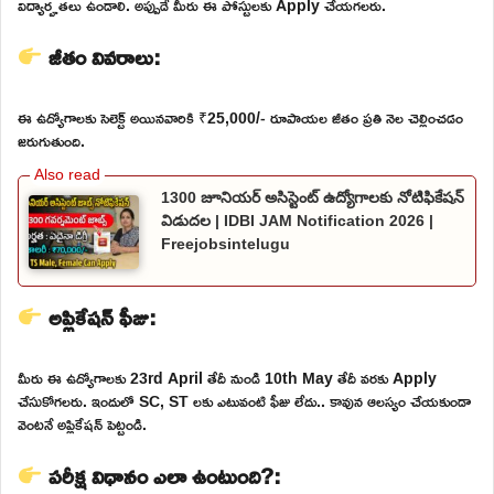
విద్యార్హతలు ఉండాలి. అప్పుడే మీరు ఈ పోస్టులకు Apply చేయగలరు.
జీతం వివరాలు:
ఈ ఉద్యోగాలకు సెలెక్ట్ అయినవారికి ₹25,000/- రూపాయల జీతం ప్రతి నెల చెల్లించడం
జరుగుతుంది.
1300 జూనియర్ అసిస్టెంట్ ఉద్యోగాలకు నోటిఫికేషన్
విడుదల | IDBI JAM Notification 2026 |
Freejobsintelugu
అప్లికేషన్ ఫీజు:
మీరు ఈ ఉద్యోగాలకు 23rd April తేదీ నుండి 10th May తేదీ వరకు Apply
చేసుకోగలరు. ఇందులో SC, ST లకు ఎటువంటి ఫీజు లేదు.. కావున ఆలస్యం చేయకుండా
వెంటనే అప్లికేషన్ పెట్టండి.
పరీక్ష విధానం ఎలా ఉంటుంది?: