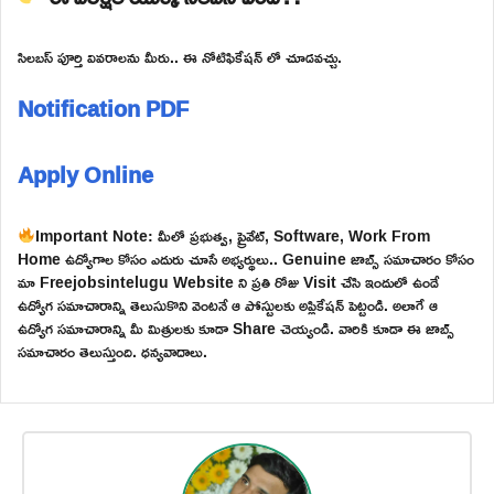
సిలబస్ పూర్తి వివరాలను మీరు.. ఈ నోటిఫికేషన్ లో చూడవచ్చు.
Notification PDF
Apply Online
Important Note: మీలో ప్రభుత్వ, ప్రైవేట్, Software, Work From
Home ఉద్యోగాల కోసం ఎదురు చూసే అభ్యర్థులు.. Genuine జాబ్స్ సమాచారం కోసం
మా Freejobsintelugu Website ని ప్రతి రోజు Visit చేసి ఇందులో ఉండే
ఉద్యోగ సమాచారాన్ని తెలుసుకొని వెంటనే ఆ పోస్టులకు అప్లికేషన్ పెట్టండి. అలాగే ఆ
ఉద్యోగ సమాచారాన్ని మీ మిత్రులకు కూడా Share చెయ్యండి. వారికి కూడా ఈ జాబ్స్
సమాచారం తెలుస్తుంది. ధన్యవాదాలు.