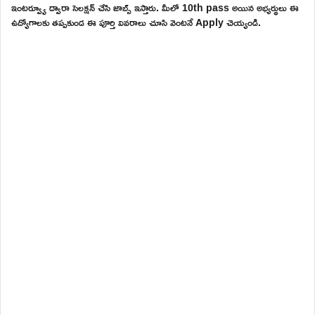
ఇంటర్వ్యూ ద్వారా సెలక్షన్ చేసి జాబ్స్ ఇస్తారు. మీలో 10th pass అయిన అభ్యర్థులు ఈ
ఉద్యోగాలకు తప్పకుండ ఈ పూర్తి వివరాలు చూసి వెంటనే Apply చెయ్యండి.