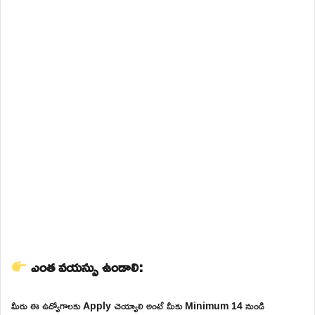
ఎంత వయస్సు ఉండాలి:
మీరు ఈ ఉద్యోగాలకు Apply చెయ్యాలి అంటే మీకు Minimum 14 నుండి