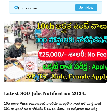
Join Telegram
Join Now
Latest 300 Jobs Notification 2024:
10వ తరగతి Pass అయినటువంటి వారికోసం ముంబైలోని నావల్ డాక్ యార్డ్ నుండి
301 పోస్టులతో మంచి నోటిఫికేషన్ విడుదల చేశారు. ఈ ఉద్యోగాలకు రాత పరీక్ష,