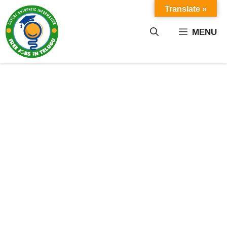
Skip
Translate »
to
content
MENU