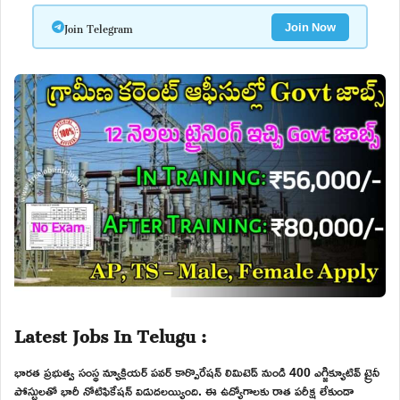
Join Telegram
Join Now
Latest Jobs In Telugu :
భారత ప్రభుత్వ సంస్థ న్యూక్లియర్ పవర్ కార్పొరేషన్ లిమిటెడ్ నుండి 400 ఎగ్జిక్యూటివ్ ట్రైనీ
పోస్టులతో భారీ నోటిఫికేషన్ విడుదలయ్యింది. ఈ ఉద్యోగాలకు రాత పరీక్ష లేకుండా