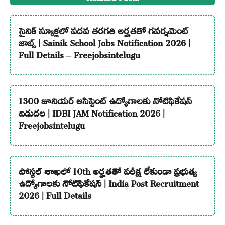
సైనిక్ స్కూళ్లలో పదవ తరగతి అర్హతతో గవర్నమెంట్
జాబ్స్ | Sainik School Jobs Notification 2026 |
Full Details – Freejobsintelugu
1300 జూనియర్ అసిస్టెంట్ ఉద్యోగాలకు నోటిఫికేషన్
విడుదల | IDBI JAM Notification 2026 |
Freejobsintelugu
పోస్టల్ శాఖలో 10th అర్హతతో పరీక్ష లేకుండా ప్రభుత్వ
ఉద్యోగాలకు నోటిఫికేషన్ | India Post Recruitment
2026 | Full Details