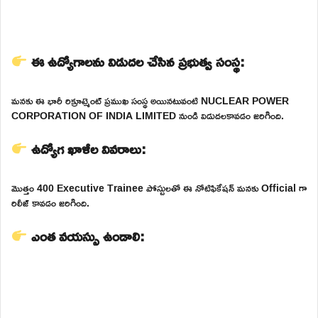
ఈ ఉద్యోగాలను విడుదల చేసిన ప్రభుత్వ సంస్థ:
మనకు ఈ భారీ రిక్రూట్మెంట్ ప్రముఖ సంస్థ అయినటువంటి NUCLEAR POWER
CORPORATION OF INDIA LIMITED నుండి విడుదలకావడం జరిగింది.
ఉద్యోగ ఖాళీల వివరాలు:
మొత్తం 400 Executive Trainee పోస్టులతో ఈ నోటిఫికేషన్ మనకు Official గా
రిలీజ్ కావడం జరిగింది.
ఎంత వయస్సు ఉండాలి: