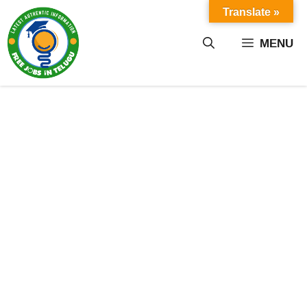
Skip
Translate »
to
content
MENU