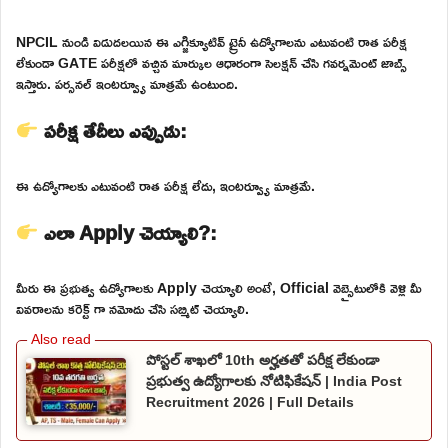
NPCIL నుండి విడుదలయిన ఈ ఎగ్జిక్యూటివ్ ట్రైనీ ఉద్యోగాలను ఎటువంటి రాత పరీక్ష
లేకుండా GATE పరీక్షలో వచ్చిన మార్కుల ఆధారంగా సెలక్షన్ చేసి గవర్నమెంట్ జాబ్స్
ఇస్తారు. పర్సనల్ ఇంటర్వ్యూ మాత్రమే ఉంటుంది.
పరీక్ష తేదీలు ఎప్పుడు:
ఈ ఉద్యోగాలకు ఎటువంటి రాత పరీక్ష లేదు, ఇంటర్వ్యూ మాత్రమే.
ఎలా Apply చెయ్యాలి?:
మీరు ఈ ప్రభుత్వ ఉద్యోగాలకు Apply చెయ్యాలి అంటే, Official వెబ్సైటులోకి వెళ్లి మీ
వివరాలను కరెక్ట్ గా నమోదు చేసి సబ్మిట్ చెయ్యాలి.
పోస్టల్ శాఖలో 10th అర్హతతో పరీక్ష లేకుండా
ప్రభుత్వ ఉద్యోగాలకు నోటిఫికేషన్ | India Post
Recruitment 2026 | Full Details