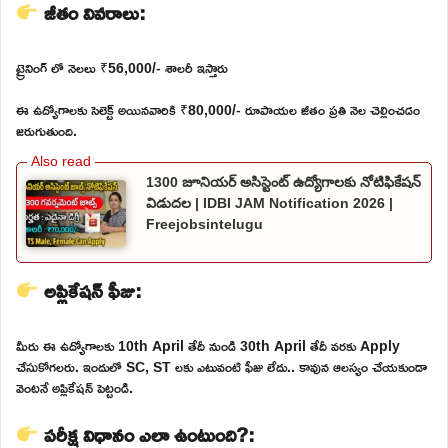
జీతం వివరాలు:
ట్రైనింగ్ లో నెలలు ₹56,000/- శాలరీ ఇస్తారు
ఈ ఉద్యోగాలకు సెలెక్ట్ అయినవారికి ₹80,000/- రూపాయల జీతం ప్రతి నెల చెల్లించడం
జరుగుతుంది.
1300 జూనియర్ అసిస్టెంట్ ఉద్యోగాలకు నోటిఫికేషన్
విడుదల | IDBI JAM Notification 2026 |
Freejobsintelugu
అప్లికేషన్ ఫీజు:
మీరు ఈ ఉద్యోగాలకు 10th April తేదీ నుండి 30th April తేదీ వరకు Apply
చేసుకోగలరు. ఇందులో SC, ST లకు ఎటువంటి ఫీజు లేదు.. కావున ఆలస్యం చేయకుండా
వెంటనే అప్లికేషన్ పెట్టండి.
పరీక్ష విధానం ఎలా ఉంటుంది?: