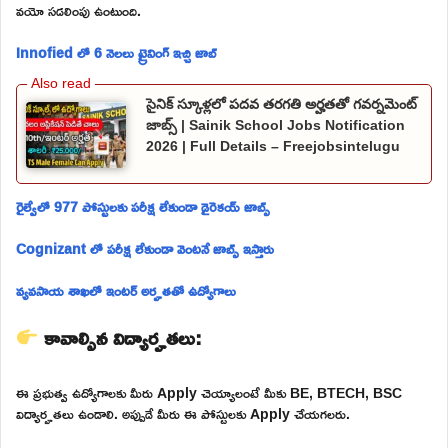
వయో సడలింపు ఉంటుంది.
Innofied లో 6 నెలలు ట్రైనింగ్ ఇచ్చి జాబ్
సైనిక్ స్కూళ్లలో పదవ తరగతి అర్హతతో గవర్నమెంట్
జాబ్స్ | Sainik School Jobs Notification
2026 | Full Details – Freejobsintelugu
రైల్వేలో 977 పోస్టులకు పరీక్ష లేకుండా డైరెకయ్ జాబ్స్
Cognizant లో పరీక్ష లేకుండా వెంటనే జాబ్స్ ఇస్తారు
వ్యవసాయ శాఖలో ఇంటర్ అర్హతతో ఉద్యోగాలు
కావాల్సిన విద్యార్హతలు:
ఈ ప్రభుత్వ ఉద్యోగాలకు మీరు Apply చెయ్యాలంటే మీకు BE, BTECH, BSC
విద్యార్హతలు ఉండాలి. అప్పుడే మీరు ఈ పోస్టులకు Apply చేయగలరు.