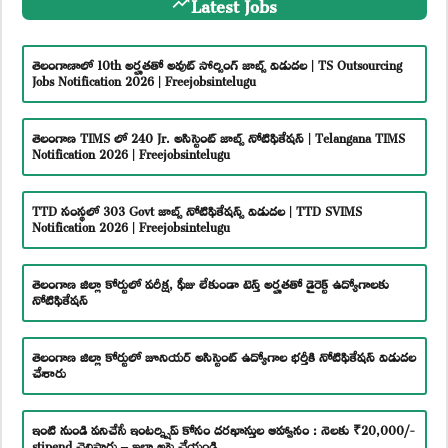
Latest Jobs
తెలంగాణాలో 10th అర్హతతో అవుట్ సోర్సింగ్ జాబ్స్ విడుదల | TS Outsourcing
Jobs Notification 2026 | Freejobsintelugu
తెలంగాణ TIMS లో 240 Jr. అసిస్టెంట్ జాబ్స్ నోటిఫికేషన్ | Telangana TIMS
Notification 2026 | Freejobsintelugu
TTD సంస్థలో 303 Govt జాబ్స్ నోటిఫికేషన్స్ విడుదల | TTD SVIMS
Notification 2026 | Freejobsintelugu
తెలంగాణ జిల్లా కోర్టులో పరీక్ష, ఫీజు లేకుండా టెన్త్ అర్హతతో డైరెక్ట్ ఉద్యోగాలకు
నోటిఫికేషన్
తెలంగాణ జిల్లా కోర్టులో జూనియర్ అసిస్టెంట్ ఉద్యోగాల భర్తీకి నోటిఫికేషన్ విడుదల
చేశారు
ఇంటి నుండి పనిచేసే ఇంటర్న్షిప్ కోసం దరఖాస్తుల ఆహ్వానం : నెలకు ₹20,000/-
stipend చెల్లిస్తారు – ఇలా అప్లై చేయండి