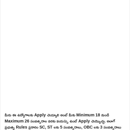
మీరు ఈ ఉద్యోగాలకు Apply చెయ్యాలి అంటే మీకు Minimum 18 నుండి
Maximum 26 సంవత్సరాల వరకు వయస్సు ఉంటే Apply చెయ్యొచ్చు. అలాగే
ప్రభుత్వ Rules ప్రకారం SC, ST లకు 5 సంవత్సరాలు, OBC లకు 3 సంవత్సరాలు