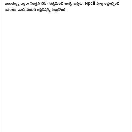
ఇంటర్వ్యూ ద్వారా సెలక్షన్ చేసి గవర్నమెంట్ జాబ్స్ ఇస్తారు. Npcil పూర్తి రిక్రూట్మెంట్
వివరాలు చూసి వెంటనే అప్లికేషన్స్ పెట్టుకోండి.