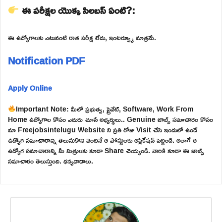
ఈ పరీక్షల యొక్క సిలబస్ ఏంటి?:
ఈ ఉద్యోగాలకు ఎటువంటి రాత పరీక్ష లేదు, ఇంటర్వ్యూ మాత్రమే.
Notification PDF
Apply Online
Important Note: మీలో ప్రభుత్వ, ప్రైవేట్, Software, Work From
Home ఉద్యోగాల కోసం ఎదురు చూసే అభ్యర్థులు.. Genuine జాబ్స్ సమాచారం కోసం
మా Freejobsintelugu Website ని ప్రతి రోజు Visit చేసి ఇందులో ఉండే
ఉద్యోగ సమాచారాన్ని తెలుసుకొని వెంటనే ఆ పోస్టులకు అప్లికేషన్ పెట్టండి. అలాగే ఆ
ఉద్యోగ సమాచారాన్ని మీ మిత్రులకు కూడా Share చెయ్యండి. వారికి కూడా ఈ జాబ్స్
సమాచారం తెలుస్తుంది. ధన్యవాదాలు.