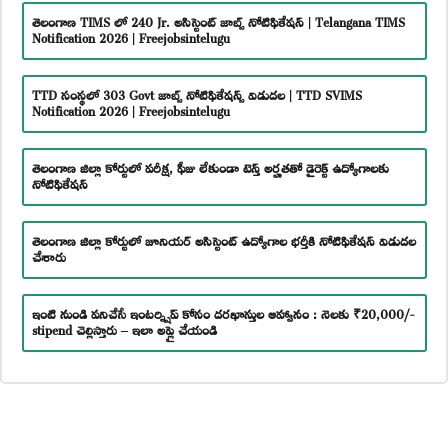
తెలంగాణ TIMS లో 240 Jr. అసిస్టెంట్ జాబ్స్ నోటిఫికేషన్ | Telangana TIMS
Notification 2026 | Freejobsintelugu
TTD సంస్థలో 303 Govt జాబ్స్ నోటిఫికేషన్స్ విడుదల | TTD SVIMS
Notification 2026 | Freejobsintelugu
తెలంగాణ జిల్లా కోర్టులో పరీక్ష, ఫీజు లేకుండా టెన్త్ అర్హతతో డైరెక్ట్ ఉద్యోగాలకు
నోటిఫికేషన్
తెలంగాణ జిల్లా కోర్టులో జూనియర్ అసిస్టెంట్ ఉద్యోగాల భర్తీకి నోటిఫికేషన్ విడుదల
చేశారు
ఇంటి నుండి పనిచేసే ఇంటర్న్షిప్ కోసం దరఖాస్తుల ఆహ్వానం : నెలకు ₹20,000/-
stipend చెల్లిస్తారు – ఇలా అప్లై చేయండి