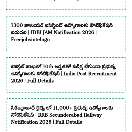
1300 జూనియర్ అసిస్టెంట్ ఉద్యోగాలకు నోటిఫికేషన్
విడుదల | IDBI JAM Notification 2026 |
Freejobsintelugu
పోస్టల్ శాఖలో 10th అర్హతతో పరీక్ష లేకుండా ప్రభుత్వ
ఉద్యోగాలకు నోటిఫికేషన్ | India Post Recruitment
2026 | Full Details
సికింద్రాబాద్ రైల్వే లో 11,000+ ప్రభుత్వ ఉద్యోగాలకు
నోటిఫికేషన్ | RRB Secunderabad Railway
Notification 2026 | Full Details