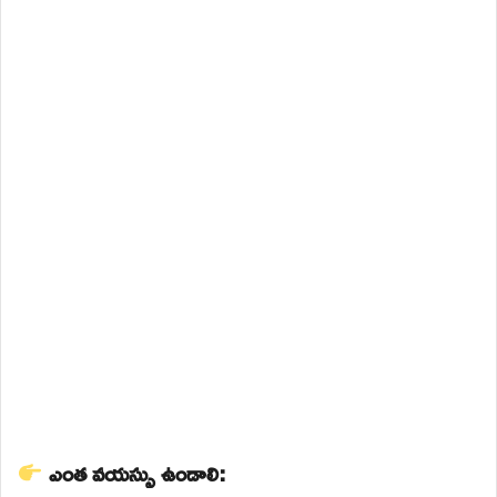
ఎంత వయస్సు ఉండాలి: