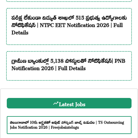
పరీక్ష లేకుండా విద్యుత్ శాఖలో 515 ప్రభుత్వ ఉద్యోగాలకు
నోటిఫికేషన్ | NTPC EET Notification 2026 | Full
Details
గ్రామీణ బ్యాంకుల్లో 5,138 పోస్టులతో నోటిఫికేషన్| PNB
Notification 2026 | Full Details
Latest Jobs
తెలంగాణాలో 10th అర్హతతో అవుట్ సోర్సింగ్ జాబ్స్ విడుదల | TS Outsourcing
Jobs Notification 2026 | Freejobsintelugu