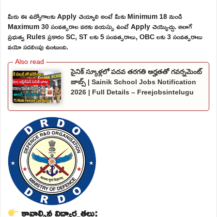
మీరు ఈ ఉద్యోగాలకు Apply చెయ్యాలి అంటే మీకు Minimum 18 నుండి
Maximum 30 సంవత్సరాల వరకు వయస్సు ఉంటే Apply చెయ్యొచ్చు. అలాగే
ప్రభుత్వ Rules ప్రకారం SC, ST లకు 5 సంవత్సరాలు, OBC లకు 3 సంవత్సరాలు
వయో సడలింపు ఉంటుంది.
సైనిక్ స్కూళ్లలో పదవ తరగతి అర్హతతో గవర్నమెంట్
జాబ్స్ | Sainik School Jobs Notification
2026 | Full Details – Freejobsintelugu
కావాల్సిన విద్యార్హతలు: