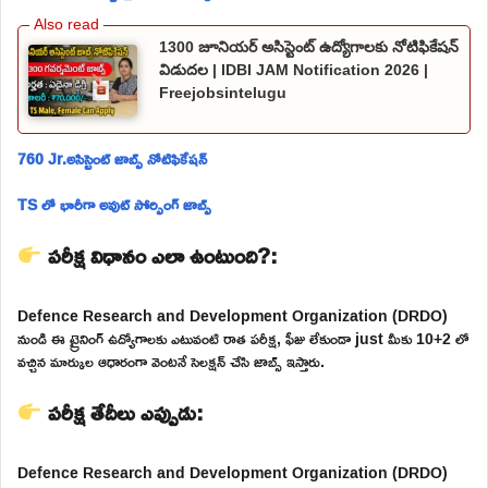
1300 జూనియర్ అసిస్టెంట్ ఉద్యోగాలకు నోటిఫికేషన్
విడుదల | IDBI JAM Notification 2026 |
Freejobsintelugu
760 Jr.అసిస్టెంట్ జాబ్స్ నోటిఫికేషన్
TS లో భారీగా అవుట్ సోర్సింగ్ జాబ్స్
పరీక్ష విధానం ఎలా ఉంటుంది?:
Defence Research and Development Organization (DRDO)
నుండి ఈ ట్రైనింగ్ ఉద్యోగాలకు ఎటువంటి రాత పరీక్ష, ఫీజు లేకుండా just మీకు 10+2 లో
వచ్చిన మార్కుల ఆధారంగా వెంటనే సెలక్షన్ చేసి జాబ్స్ ఇస్తారు.
పరీక్ష తేదీలు ఎప్పుడు:
Defence Research and Development Organization (DRDO)