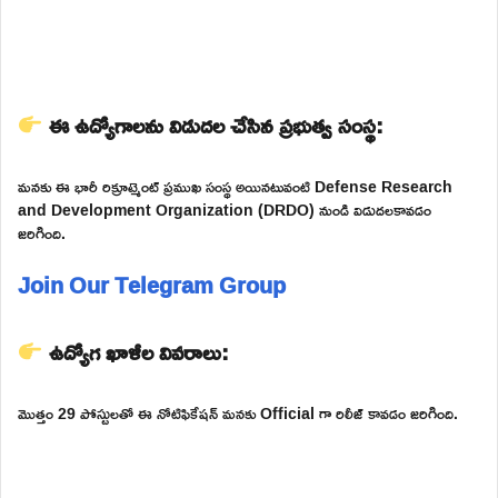
ఈ ఉద్యోగాలను విడుదల చేసిన ప్రభుత్వ సంస్థ:
మనకు ఈ భారీ రిక్రూట్మెంట్ ప్రముఖ సంస్థ అయినటువంటి Defense Research
and Development Organization (DRDO) నుండి విడుదలకావడం
జరిగింది.
Join Our Telegram Group
ఉద్యోగ ఖాళీల వివరాలు:
మొత్తం 29 పోస్టులతో ఈ నోటిఫికేషన్ మనకు Official గా రిలీజ్ కావడం జరిగింది.