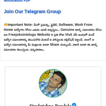
Notification PDF
Join Our Telegram Group
Important Note: మీలో ప్రభుత్వ, ప్రైవేట్, Software, Work From
Home ఉద్యోగాల కోసం ఎదురు చూసే అభ్యర్థులు.. Genuine జాబ్స్ సమాచారం కోసం
మా Freejobsintelugu Website ని ప్రతి రోజు Visit చేసి ఇందులో ఉండే
ఉద్యోగ సమాచారాన్ని తెలుసుకొని వెంటనే ఆ పోస్టులకు అప్లికేషన్ పెట్టండి. అలాగే ఆ
ఉద్యోగ సమాచారాన్ని మీ మిత్రులకు కూడా Share చెయ్యండి. వారికి కూడా ఈ జాబ్స్
సమాచారం తెలుస్తుంది. ధన్యవాదాలు.
Sivakrishna Bandela