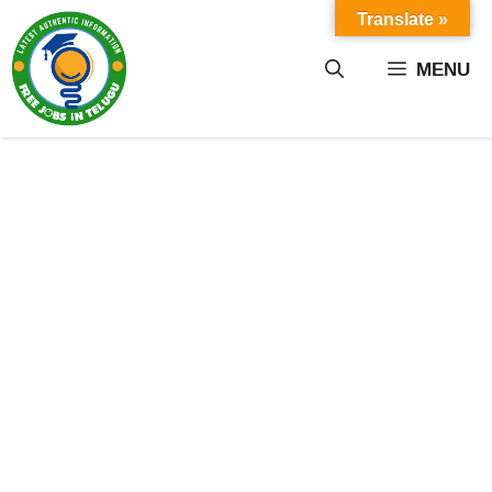
Skip
Translate »
to
content
MENU