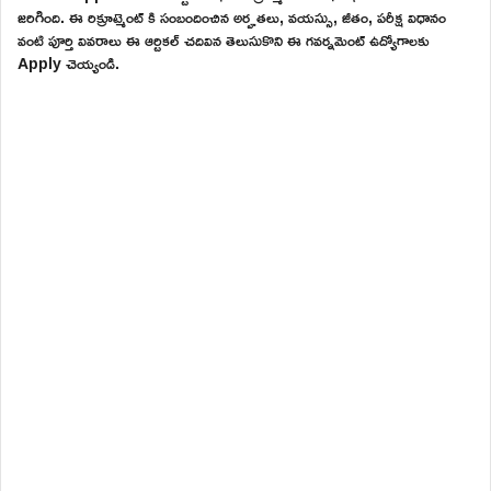
జరిగింది. ఈ రిక్రూట్మెంట్ కి సంబందించిన అర్హతలు, వయస్సు, జీతం, పరీక్ష విధానం
వంటి పూర్తి వివరాలు ఈ ఆర్టికల్ చదివిన తెలుసుకొని ఈ గవర్నమెంట్ ఉద్యోగాలకు
Apply చెయ్యండి.