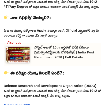
నుండి ఈ ట్రైనింగ్ ఉద్యోగాలకు ఎటువంటి రాత పరీక్ష, ఫీజు లేకుండా just మీకు 10+2
/ITI/Any Degree లో వచ్చిన మార్కుల ఆధారంగా వెంటనే సెలక్షన్ చేసి జాబ్స్ ఇస్తారు.
ఎలా Apply చెయ్యాలి?:
మీరు ఈ ప్రభుత్వ ఉద్యోగాలకు Apply చెయ్యాలి అంటే, Official వెబ్సైటులోకి వెళ్లి మీ
వివరాలను కరెక్ట్ గా నమోదు చేసి సబ్మిట్ చెయ్యాలి.
పోస్టల్ శాఖలో 10th అర్హతతో పరీక్ష లేకుండా
ప్రభుత్వ ఉద్యోగాలకు నోటిఫికేషన్ | India Post
Recruitment 2026 | Full Details
ఈ పరీక్షల యొక్క సిలబస్ ఏంటి?:
Defence Research and Development Organization (DRDO)
నుండి ఈ ట్రైనింగ్ ఉద్యోగాలకు ఎటువంటి రాత పరీక్ష, ఫీజు లేకుండా just మీకు 10+2 లో
వచ్చిన మార్కుల ఆధారంగా వెంటనే సెలక్షన్ చేసి జాబ్స్ ఇస్తారు.