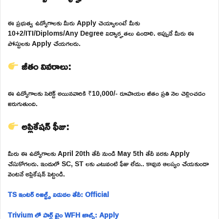
ఈ ప్రభుత్వ ఉద్యోగాలకు మీరు Apply చెయ్యాలంటే మీకు
10+2/ITI/Diploms/Any Degree విద్యార్హతలు ఉండాలి. అప్పుడే మీరు ఈ
పోస్టులకు Apply చేయగలరు.
జీతం వివరాలు:
ఈ ఉద్యోగాలకు సెలెక్ట్ అయినవారికి ₹10,000/- రూపాయల జీతం ప్రతి నెల చెల్లించడం
జరుగుతుంది.
అప్లికేషన్ ఫీజు:
మీరు ఈ ఉద్యోగాలకు April 20th తేదీ నుండి May 5th తేదీ వరకు Apply
చేసుకోగలరు. ఇందులో SC, ST లకు ఎటువంటి ఫీజు లేదు.. కావున ఆలస్యం చేయకుండా
వెంటనే అప్లికేషన్ పెట్టండి.
TS ఇంటర్ రిజల్ట్స్ విడుదల తేదీ: Official
Trivium లో పార్ట్ టైం WFH జాబ్స్: Apply