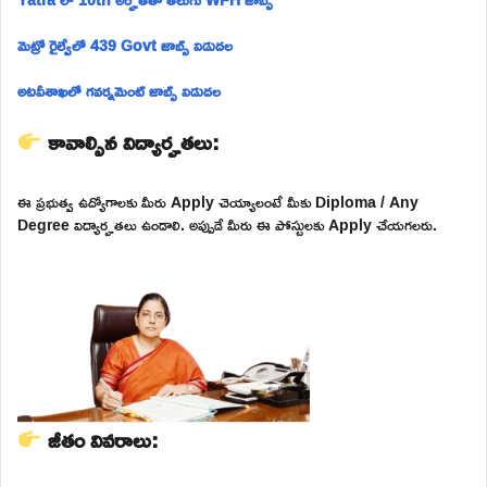
మెట్రో రైల్వేలో 439 Govt జాబ్స్ విడుదల
అటవీశాఖలో గవర్నమెంట్ జాబ్స్ విడుదల
కావాల్సిన విద్యార్హతలు:
ఈ ప్రభుత్వ ఉద్యోగాలకు మీరు Apply చెయ్యాలంటే మీకు Diploma / Any
Degree విద్యార్హతలు ఉండాలి. అప్పుడే మీరు ఈ పోస్టులకు Apply చేయగలరు.
జీతం వివరాలు: