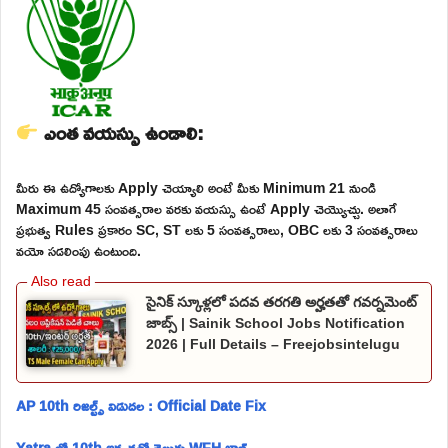
ఎంత వయస్సు ఉండాలి:
మీరు ఈ ఉద్యోగాలకు Apply చెయ్యాలి అంటే మీకు Minimum 21 నుండి
Maximum 45 సంవత్సరాల వరకు వయస్సు ఉంటే Apply చెయ్యొచ్చు. అలాగే
ప్రభుత్వ Rules ప్రకారం SC, ST లకు 5 సంవత్సరాలు, OBC లకు 3 సంవత్సరాలు
వయో సడలింపు ఉంటుంది.
సైనిక్ స్కూళ్లలో పదవ తరగతి అర్హతతో గవర్నమెంట్
జాబ్స్ | Sainik School Jobs Notification
2026 | Full Details – Freejobsintelugu
AP 10th రిజల్ట్స్ విడుదల : Official Date Fix
Yatra లో 10th అర్హతతో తెలుగు WFH జాబ్స్