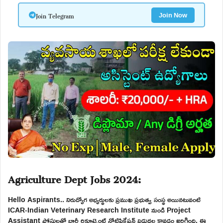
Join Telegram
Join Now
Agriculture Dept Jobs 2024:
Hello Aspirants.. నిరుద్యోగ అభ్యర్థులకు ప్రముఖ ప్రభుత్వ సంస్థ అయినటువంటి
ICAR-Indian Veterinary Research Institute నుండి Project
Assistant పోస్టులతో భారీ రిక్రూట్మెంట్ నోటిఫికేషన్ విడుదల కావడం జరిగింది. ఈ