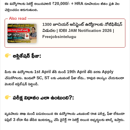
ఈ ఉద్యోగాలకు సెలెక్ట్ అయినవారికి ₹20,000/- + HRA రూపాయల జీతం ప్రతి నెల
చెల్లించడం జరుగుతుంది.
1300 జూనియర్ అసిస్టెంట్ ఉద్యోగాలకు నోటిఫికేషన్
విడుదల | IDBI JAM Notification 2026 |
Freejobsintelugu
అప్లికేషన్ ఫీజు:
మీరు ఈ ఉద్యోగాలకు 1st April తేదీ నుండి 19th April తేదీ వరకు Apply
చేసుకోగలరు. ఇందులో SC, ST లకు ఎటువంటి ఫీజు లేదు.. కావున ఆలస్యం చేయకుండా
వెంటనే అప్లికేషన్ పెట్టండి.
పరీక్ష విధానం ఎలా ఉంటుంది?:
వ్యవసాయ శాఖ నుండి విడుదలయిన ఈ ఉద్యోగాలను ఎటువంటి రాత పరీక్ష, ఫీజు లేకుండా
ఏప్రిల్ 3 లేదా 4వ తేదీన ఇంటర్వ్యూ చేసి డైరెక్ట్ గా సెలెక్ట్ అయిన అభ్యర్థులకు జాబ్స్ ఇస్తారు.