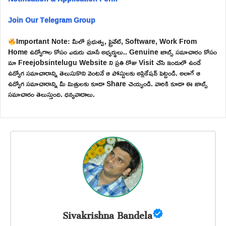
Join Our Telegram Group
Important Note: మీలో ప్రభుత్వ, ప్రైవేట్, Software, Work From
Home ఉద్యోగాల కోసం ఎదురు చూసే అభ్యర్థులు.. Genuine జాబ్స్ సమాచారం కోసం
మా Freejobsintelugu Website ని ప్రతి రోజు Visit చేసి ఇందులో ఉండే
ఉద్యోగ సమాచారాన్ని తెలుసుకొని వెంటనే ఆ పోస్టులకు అప్లికేషన్ పెట్టండి. అలాగే ఆ
ఉద్యోగ సమాచారాన్ని మీ మిత్రులకు కూడా Share చెయ్యండి. వారికి కూడా ఈ జాబ్స్
సమాచారం తెలుస్తుంది. ధన్యవాదాలు.
Sivakrishna Bandela