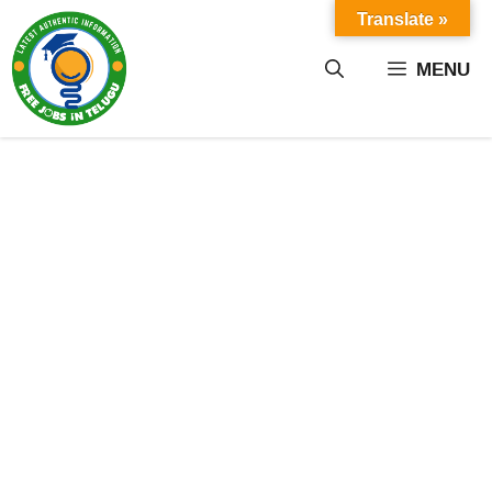
Skip
Translate »
to
content
MENU