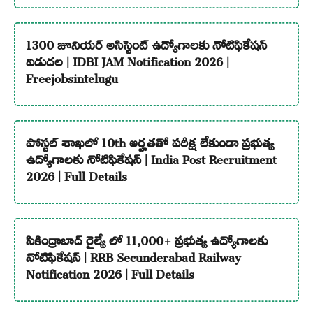
1300 జూనియర్ అసిస్టెంట్ ఉద్యోగాలకు నోటిఫికేషన్
విడుదల | IDBI JAM Notification 2026 |
Freejobsintelugu
పోస్టల్ శాఖలో 10th అర్హతతో పరీక్ష లేకుండా ప్రభుత్వ
ఉద్యోగాలకు నోటిఫికేషన్ | India Post Recruitment
2026 | Full Details
సికింద్రాబాద్ రైల్వే లో 11,000+ ప్రభుత్వ ఉద్యోగాలకు
నోటిఫికేషన్ | RRB Secunderabad Railway
Notification 2026 | Full Details