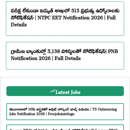
పరీక్ష లేకుండా విద్యుత్ శాఖలో 515 ప్రభుత్వ ఉద్యోగాలకు
నోటిఫికేషన్ | NTPC EET Notification 2026 | Full
Details
గ్రామీణ బ్యాంకుల్లో 5,138 పోస్టులతో నోటిఫికేషన్| PNB
Notification 2026 | Full Details
Latest Jobs
తెలంగాణాలో 10th అర్హతతో అవుట్ సోర్సింగ్ జాబ్స్ విడుదల | TS Outsourcing
Jobs Notification 2026 | Freejobsintelugu
తెలంగాణ TIMS లో 240 Jr. అసిస్టెంట్ జాబ్స్ నోటిఫికేషన్ | Telangana TIMS