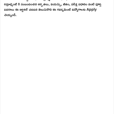
రిక్రూట్మెంట్ కి సంబందించిన అర్హతలు, వయస్సు, జీతం, పరీక్ష విధానం వంటి పూర్తి
వివరాలు ఈ ఆర్టికల్ చదివిన తెలుసుకొని ఈ గవర్నమెంట్ ఉద్యోగాలకు Apply
చెయ్యండి.