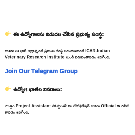
ఈ ఉద్యోగాలను విడుదల చేసిన ప్రభుత్వ సంస్థ:
మనకు ఈ భారీ రిక్రూట్మెంట్ ప్రముఖ సంస్థ అయినటువంటి ICAR-Indian
Veterinary Research Institute నుండి విడుదలకావడం జరిగింది.
Join Our Telegram Group
ఉద్యోగ ఖాళీల వివరాలు:
మొత్తం Project Assistant పోస్టులతో ఈ నోటిఫికేషన్ మనకు Official గా రిలీజ్
కావడం జరిగింది.