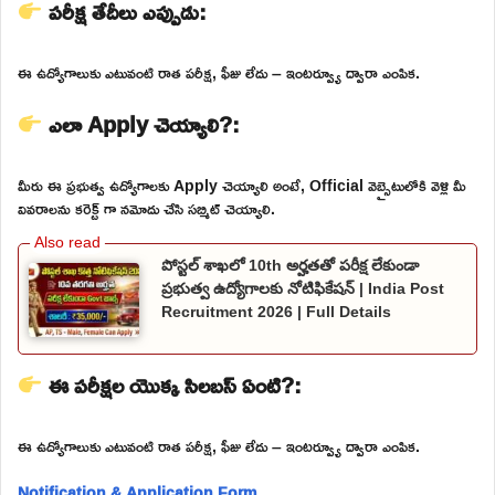
పరీక్ష తేదీలు ఎప్పుడు:
ఈ ఉద్యోగాలుకు ఎటువంటి రాత పరీక్ష, ఫీజు లేదు – ఇంటర్వ్యూ ద్వారా ఎంపిక.
ఎలా Apply చెయ్యాలి?:
మీరు ఈ ప్రభుత్వ ఉద్యోగాలకు Apply చెయ్యాలి అంటే, Official వెబ్సైటులోకి వెళ్లి మీ
వివరాలను కరెక్ట్ గా నమోదు చేసి సబ్మిట్ చెయ్యాలి.
పోస్టల్ శాఖలో 10th అర్హతతో పరీక్ష లేకుండా
ప్రభుత్వ ఉద్యోగాలకు నోటిఫికేషన్ | India Post
Recruitment 2026 | Full Details
ఈ పరీక్షల యొక్క సిలబస్ ఏంటి?:
ఈ ఉద్యోగాలుకు ఎటువంటి రాత పరీక్ష, ఫీజు లేదు – ఇంటర్వ్యూ ద్వారా ఎంపిక.
Notification & Application Form