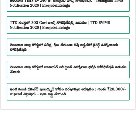
Notification 2026 | Freejobsintelugu
TTD సంస్థలో 303 Govt జాబ్స్ నోటిఫికేషన్స్ విడుదల | TTD SVIMS
Notification 2026 | Freejobsintelugu
తెలంగాణ జిల్లా కోర్టులో పరీక్ష, ఫీజు లేకుండా టెన్త్ అర్హతతో డైరెక్ట్ ఉద్యోగాలకు
నోటిఫికేషన్
తెలంగాణ జిల్లా కోర్టులో జూనియర్ అసిస్టెంట్ ఉద్యోగాల భర్తీకి నోటిఫికేషన్ విడుదల
చేశారు
ఇంటి నుండి పనిచేసే ఇంటర్న్షిప్ కోసం దరఖాస్తుల ఆహ్వానం : నెలకు ₹20,000/-
stipend చెల్లిస్తారు – ఇలా అప్లై చేయండి