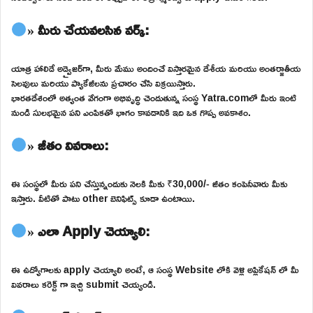
» మీరు చేయవలసిన వర్క్:
యాత్ర హాలిడే అడ్వైజర్‌గా, మీరు మేము అందించే విస్తారమైన దేశీయ మరియు అంతర్జాతీయ
సెలవులు మరియు ప్యాకేజీలను ప్రచారం చేసి విక్రయిస్తారు.
భారతదేశంలో అత్యంత వేగంగా అభివృద్ధి చెందుతున్న సంస్థ Yatra.comలో మీరు ఇంటి
నుండి సులభమైన పని ఎంపికతో భాగం కావడానికి ఇది ఒక గొప్ప అవకాశం.
» జీతం వివరాలు:
ఈ సంస్థలో మీరు పని చేస్తున్నందుకు నెలకి మీకు ₹30,000/- జీతం కంపెనీవారు మీకు
ఇస్తారు. వీటితో పాటు other బెనిఫిట్స్ కూడా ఉంటాయి.
» ఎలా Apply చెయ్యాలి:
ఈ ఉద్యోగాలకు apply చెయ్యాలి అంటే, ఆ సంస్థ Website లోకి వెళ్లి అప్లికేషన్ లో మీ
వివరాలు కరెక్ట్ గా ఇచ్చి submit చెయ్యండి.