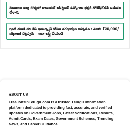
తెలంగాణ జిల్లా కోర్టులో జూనియర్ అసిస్టెంట్ ఉద్యోగాల భర్తీకి నోటిఫికేషన్ విడుదల
చేశారు
ఇంటి నుండి పనిచేసే ఇంటర్న్షిప్ కోసం దరఖాస్తుల ఆహ్వానం : నెలకు ₹20,000/-
stipend చెల్లిస్తారు – ఇలా అప్లై చేయండి
ABOUT US
FreeJobsInTelugu.com is a trusted Telugu information
platform dedicated to providing fast, accurate, and verified
updates on Government Jobs, Latest Notifications, Results,
Admit Cards, Exam Dates, Government Schemes, Trending
News, and Career Guidance.