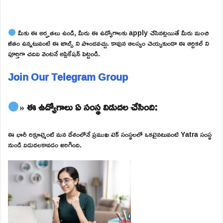
మీకు ఈ అర్హతలు ఉండి, మీరు ఈ ఉద్యోగాలకు apply చేసినట్లయితే మీరు మంచి
జీతం ఉన్నటువంటి ఈ జాబ్స్ ని పొందవచ్చు. కావున ఆలస్యం చెయ్యకుండా ఈ ఆర్టికల్ ని
పూర్తిగా చదివి వెంటనే అప్లికేషన్ పెట్టండి.
Join Our Telegram Group
» ఈ ఉద్యోగాలు ఏ సంస్థ విడుదల చేసింది:
ఈ భారీ రిక్రూట్మెంట్ మన దేశంలోనే ప్రముఖ టెక్ సంస్థలలో ఒకటైనటువంటి Yatra సంస్థ
నుండి విడుదలకావడం జరిగింది.