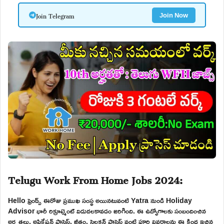
Join Telegram
Join Now
Telugu Work From Home Jobs 2024:
Hello ఫ్రెండ్స్ ఈరోజు ప్రముఖ సంస్థ అయినటువంటి Yatra నుండి Holiday
Advisor భారీ రిక్రూట్మెంట్ విడుదలకావడం జరిగింది. ఈ ఉద్యోగాలకు సంబందించిన
అర్హతలు, అప్లికేషన్ ప్రాసెస్, జీతం, సెలక్షన్ ప్రాసెస్ వంటి పూర్తి వివరాలను ఈ క్రింద ఇచ్చిన