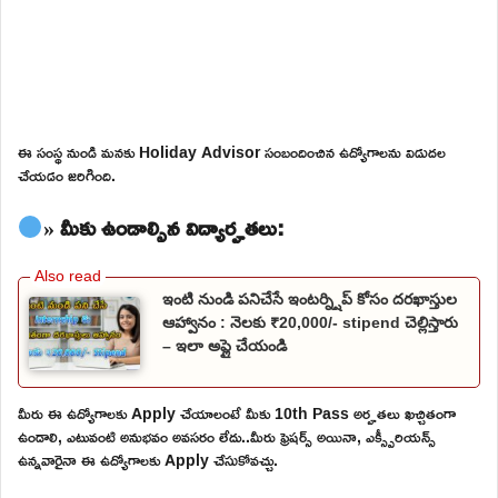
ఈ సంస్థ నుండి మనకు Holiday Advisor సంబందించిన ఉద్యోగాలను విడుదల
చేయడం జరిగింది.
» మీకు ఉండాల్సిన విద్యార్హతలు:
ఇంటి నుండి పనిచేసే ఇంటర్న్షిప్ కోసం దరఖాస్తుల
ఆహ్వానం : నెలకు ₹20,000/- stipend చెల్లిస్తారు
– ఇలా అప్లై చేయండి
మీరు ఈ ఉద్యోగాలకు Apply చేయాలంటే మీకు 10th Pass అర్హతలు ఖచ్చితంగా
ఉండాలి, ఎటువంటి అనుభవం అవసరం లేదు..మీరు ఫ్రెషర్స్ అయినా, ఎక్స్పీరియన్స్
ఉన్నవారైనా ఈ ఉద్యోగాలకు Apply చేసుకోవచ్చు.