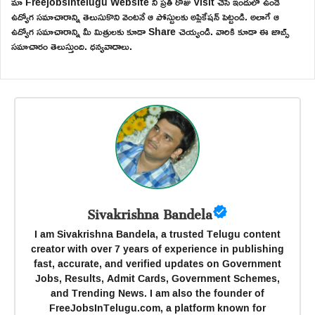
మా Freejobsintelugu Website ని ప్రతి రోజు Visit చేసి ఇందులో ఉండే
ఉద్యోగ సమాచారాన్ని తెలుసుకొని వెంటనే ఆ పోస్టులకు అప్లికేషన్ పెట్టండి. అలాగే ఆ
ఉద్యోగ సమాచారాన్ని మీ మిత్రులకు కూడా Share చెయ్యండి. వారికి కూడా ఈ జాబ్స్
సమాచారం తెలుస్తుంది. ధన్యవాదాలు.
Sivakrishna Bandela
I am Sivakrishna Bandela, a trusted Telugu content
creator with over 7 years of experience in publishing
fast, accurate, and verified updates on Government
Jobs, Results, Admit Cards, Government Schemes,
and Trending News. I am also the founder of
FreeJobsInTelugu.com, a platform known for