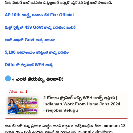
మీకు వెంటనే జాబ్ అవసరం ఉన్నట్లయితే ఇప్పుడే అప్లికేషన్ పెట్టి జాబ్ పొందండి.
AP 10th రిజల్ట్స్ విడుదల డేట్ Fix: Official
మెట్రో రైల్వేలో 439 Govt జాబ్స్ విడుదల: ఇంటర్
అటవీ శాఖలో Govt జాబ్స్ విడుదల
5,100 సచివాలయం అసిస్టెంట్ జాబ్స్ విడుదల
Ditto లో పర్మినెంట్ WFH జాబ్స్
» ఎంత వయస్సు ఉండాలి:
2 రోజులు ట్రైనింగ్ ఇచ్చి WFH జాబ్స్ ఇస్తారు |
Indiamart Work From Home Jobs 2024 |
Freejobsintelugu
మన దేశంలో ఉన్న ప్రముఖ సంస్థల నుండి వచ్చిన ఏ ఉద్యోగానికైనా మీకు minmum 18
సంవత్సరాలు నిండి ఉండాలి. అప్పుడే ఈ రిక్రూట్మెంట్స్ కు apply చేసుకోగలరు.