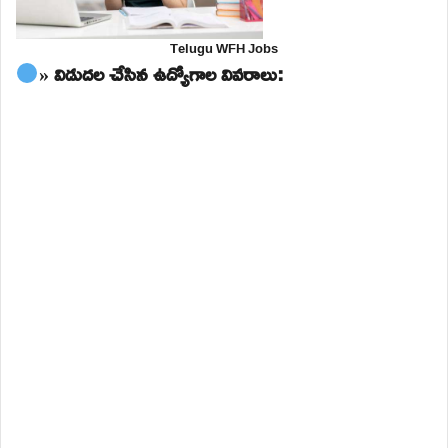
Telugu WFH Jobs
» విడుదల చేసిన ఉద్యోగాల వివరాలు: