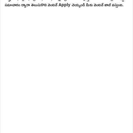
సమాచారం ద్వారా తెలుసుకొని వెంటనే Apply చెయ్యండి మీకు వెంటనే జాబ్ వస్తుంది.