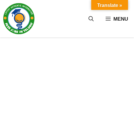
Skip
Translate »
to
content
MENU