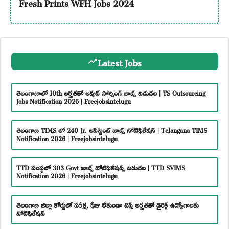
Fresh Prints WFH Jobs 2024
Latest Jobs
తెలంగాణాలో 10th అర్హతతో అవుట్ సోర్సింగ్ జాబ్స్ విడుదల | TS Outsourcing
Jobs Notification 2026 | Freejobsintelugu
తెలంగాణ TIMS లో 240 Jr. అసిస్టెంట్ జాబ్స్ నోటిఫికేషన్ | Telangana TIMS
Notification 2026 | Freejobsintelugu
TTD సంస్థలో 303 Govt జాబ్స్ నోటిఫికేషన్స్ విడుదల | TTD SVIMS
Notification 2026 | Freejobsintelugu
తెలంగాణ జిల్లా కోర్టులో పరీక్ష, ఫీజు లేకుండా టెన్త్ అర్హతతో డైరెక్ట్ ఉద్యోగాలకు
నోటిఫికేషన్