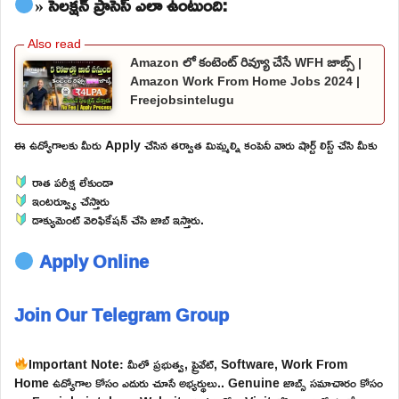
» సెలక్షన్ ప్రాసెస్ ఎలా ఉంటుంది:
Amazon లో కంటెంట్ రివ్యూ చేసే WFH జాబ్స్ |
Amazon Work From Home Jobs 2024 |
Freejobsintelugu
ఈ ఉద్యోగాలకు మీరు Apply చేసిన తర్వాత మిమ్మల్ని కంపెనీ వారు షార్ట్ లిస్ట్ చేసి మీకు
రాత పరీక్ష లేకుండా
ఇంటర్వ్యూ చేస్తారు
డాక్యుమెంట్ వెరిఫికేషన్ చేసి జాబ్ ఇస్తారు.
Apply Online
Join Our Telegram Group
Important Note: మీలో ప్రభుత్వ, ప్రైవేట్, Software, Work From
Home ఉద్యోగాల కోసం ఎదురు చూసే అభ్యర్థులు.. Genuine జాబ్స్ సమాచారం కోసం