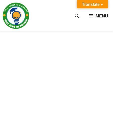
Skip
Translate »
to
content
MENU