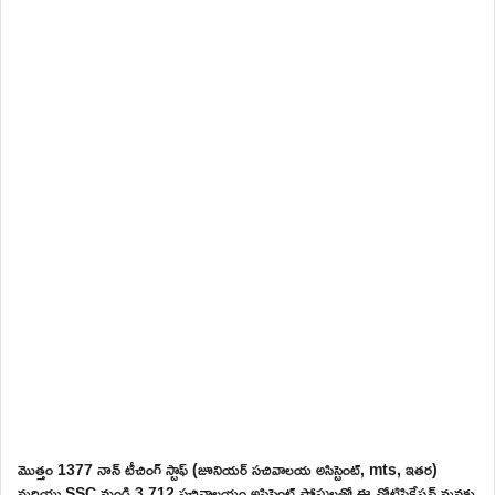
మొత్తం 1377 నాన్ టీచింగ్ స్టాఫ్ (జూనియర్ సచివాలయ అసిస్టెంట్, mts, ఇతర)
మరియు SSC నుండి 3,712 సచివాలయం అసిస్టెంట్ పోస్టులతో ఈ నోటిఫికేషన్ మనకు