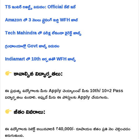
TS ఇంటర్ రిజల్ట్స్ విడుదల: Official డేట్ ఇదే
Amazon లో 3 నెలలు ట్రైనింగ్ ఇచ్చి WFH జాబ్
Tech Mahindra లో పరీక్ష లేకుండా డైరెక్ట్ జాబ్స్
గ్రంధాలయాల్లో Govt జాబ్స్ విడుదల
Indiamart లో 10th అర్హతతో WFH జాబ్స్
కావాల్సిన విద్యార్హతలు:
ఈ ప్రభుత్వ ఉద్యోగాలకు మీరు Apply చెయ్యాలంటే మీకు 10th/ 10+2 Pass
విద్యార్హతలు ఉండాలి. అప్పుడే మీరు ఈ పోస్టులకు Apply చేయగలరు.
జీతం వివరాలు:
ఈ ఉద్యోగాలకు సెలెక్ట్ అయినవారికి ₹40,000/- రూపాయల జీతం ప్రతి నెల చెల్లించడం
జరుగుతుంది.