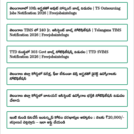
తెలంగాణాలో 10th అర్హతతో అవుట్ సోర్సింగ్ జాబ్స్ విడుదల | TS Outsourcing
Jobs Notification 2026 | Freejobsintelugu
తెలంగాణ TIMS లో 240 Jr. అసిస్టెంట్ జాబ్స్ నోటిఫికేషన్ | Telangana TIMS
Notification 2026 | Freejobsintelugu
TTD సంస్థలో 303 Govt జాబ్స్ నోటిఫికేషన్స్ విడుదల | TTD SVIMS
Notification 2026 | Freejobsintelugu
తెలంగాణ జిల్లా కోర్టులో పరీక్ష, ఫీజు లేకుండా టెన్త్ అర్హతతో డైరెక్ట్ ఉద్యోగాలకు
నోటిఫికేషన్
తెలంగాణ జిల్లా కోర్టులో జూనియర్ అసిస్టెంట్ ఉద్యోగాల భర్తీకి నోటిఫికేషన్ విడుదల
చేశారు
ఇంటి నుండి పనిచేసే ఇంటర్న్షిప్ కోసం దరఖాస్తుల ఆహ్వానం : నెలకు ₹20,000/-
stipend చెల్లిస్తారు – ఇలా అప్లై చేయండి