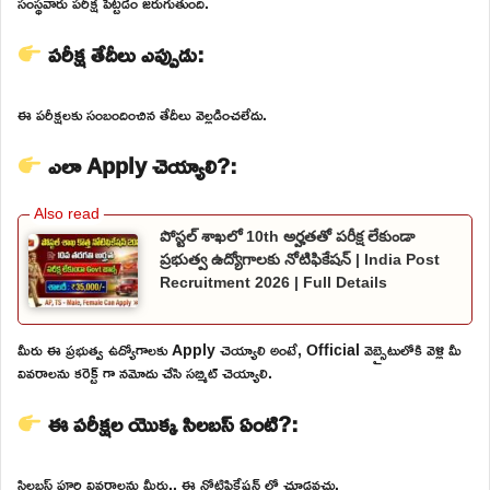
సంస్థవారు పరీక్ష పెట్టడం జరుగుతుంది.
పరీక్ష తేదీలు ఎప్పుడు:
ఈ పరీక్షలకు సంబందించిన తేదీలు వెల్లడించలేదు.
ఎలా Apply చెయ్యాలి?:
పోస్టల్ శాఖలో 10th అర్హతతో పరీక్ష లేకుండా
ప్రభుత్వ ఉద్యోగాలకు నోటిఫికేషన్ | India Post
Recruitment 2026 | Full Details
మీరు ఈ ప్రభుత్వ ఉద్యోగాలకు Apply చెయ్యాలి అంటే, Official వెబ్సైటులోకి వెళ్లి మీ
వివరాలను కరెక్ట్ గా నమోదు చేసి సబ్మిట్ చెయ్యాలి.
ఈ పరీక్షల యొక్క సిలబస్ ఏంటి?:
సిలబస్ పూర్తి వివరాలను మీరు.. ఈ నోటిఫికేషన్ లో చూడవచ్చు.