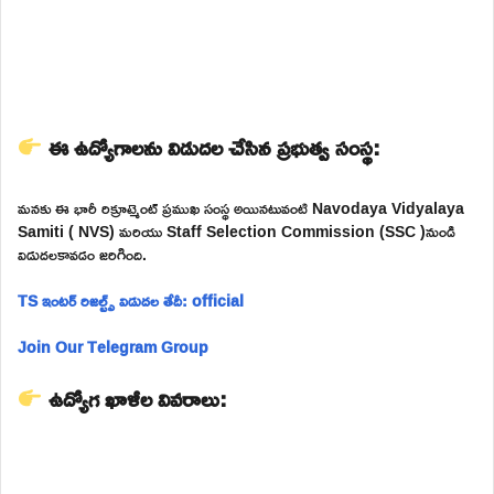
ఈ ఉద్యోగాలను విడుదల చేసిన ప్రభుత్వ సంస్థ:
మనకు ఈ భారీ రిక్రూట్మెంట్ ప్రముఖ సంస్థ అయినటువంటి Navodaya Vidyalaya
Samiti ( NVS) మరియు Staff Selection Commission (SSC )నుండి
విడుదలకావడం జరిగింది.
TS ఇంటర్ రిజల్ట్స్ విడుదల తేదీ: official
Join Our Telegram Group
ఉద్యోగ ఖాళీల వివరాలు: