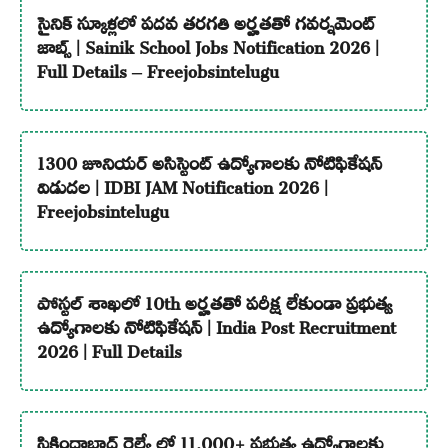
సైనిక్ స్కూళ్లలో పదవ తరగతి అర్హతతో గవర్నమెంట్
జాబ్స్ | Sainik School Jobs Notification 2026 |
Full Details – Freejobsintelugu
1300 జూనియర్ అసిస్టెంట్ ఉద్యోగాలకు నోటిఫికేషన్
విడుదల | IDBI JAM Notification 2026 |
Freejobsintelugu
పోస్టల్ శాఖలో 10th అర్హతతో పరీక్ష లేకుండా ప్రభుత్వ
ఉద్యోగాలకు నోటిఫికేషన్ | India Post Recruitment
2026 | Full Details
సికింద్రాబాద్ రైల్వే లో 11,000+ ప్రభుత్వ ఉద్యోగాలకు