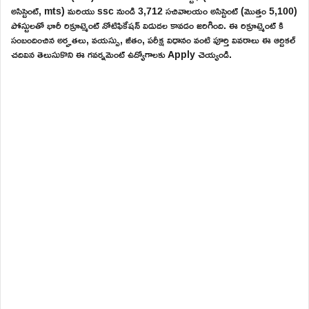
అసిస్టెంట్, mts) మరియు ssc నుండి 3,712 సచివాలయం అసిస్టెంట్ (మొత్తం 5,100)
పోస్టులతో భారీ రిక్రూట్మెంట్ నోటిఫికేషన్ విడుదల కావడం జరిగింది. ఈ రిక్రూట్మెంట్ కి
సంబందించిన అర్హతలు, వయస్సు, జీతం, పరీక్ష విధానం వంటి పూర్తి వివరాలు ఈ ఆర్టికల్
చదివిన తెలుసుకొని ఈ గవర్నమెంట్ ఉద్యోగాలకు Apply చెయ్యండి.