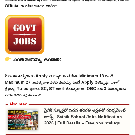
Official గా రిలీజ్ కావడం జరిగింది.
ఎంత వయస్సు ఉండాలి:
మీరు ఈ ఉద్యోగాలకు Apply చెయ్యాలి అంటే మీకు Minimum 18 నుండి
Maximum 27 సంవత్సరాల వరకు వయస్సు ఉంటే Apply చెయ్యొచ్చు. అలాగే
ప్రభుత్వ Rules ప్రకారం SC, ST లకు 5 సంవత్సరాలు, OBC లకు 3 సంవత్సరాలు
వయో సడలింపు ఉంటుంది.
సైనిక్ స్కూళ్లలో పదవ తరగతి అర్హతతో గవర్నమెంట్
జాబ్స్ | Sainik School Jobs Notification
2026 | Full Details – Freejobsintelugu