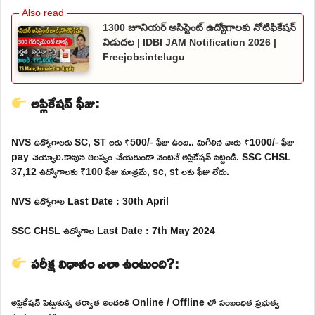
1300 జూనియర్ అసిస్టెంట్ ఉద్యోగాలకు నోటిఫికేషన్
విడుదల | IDBI JAM Notification 2026 |
Freejobsintelugu
అప్లికేషన్ ఫీజు:
NVS ఉద్యోగాలకు SC, ST లకు ₹500/- ఫీజు ఉంది.. మిగిలిన వారు ₹1000/- ఫీజు
pay చెయ్యాలి.కావున ఆలస్యం చేయకుండా వెంటనే అప్లికేషన్ పెట్టండి. SSC CHSL
37,12 ఉద్యోగాలకు ₹100 ఫీజు మాత్రమే, sc, st లకు ఫీజు లేదు.
NVS ఉద్యోగాల Last Date : 30th April
SSC CHSL ఉద్యోగాల Last Date : 7th May 2024
పరీక్ష విధానం ఎలా ఉంటుంది?:
అప్లికేషన్ పెట్టుకున్న తర్వాత అందరికి Online / Offline లో సంబంధిత ప్రభుత్వ