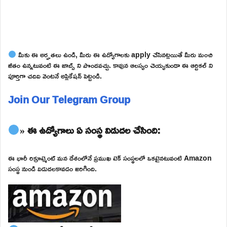
మీకు ఈ అర్హతలు ఉండి, మీరు ఈ ఉద్యోగాలకు apply చేసినట్లయితే మీరు మంచి
జీతం ఉన్నటువంటి ఈ జాబ్స్ ని పొందవచ్చు. కావున ఆలస్యం చెయ్యకుండా ఈ ఆర్టికల్ ని
పూర్తిగా చదివి వెంటనే అప్లికేషన్ పెట్టండి.
Join Our Telegram Group
» ఈ ఉద్యోగాలు ఏ సంస్థ విడుదల చేసింది:
ఈ భారీ రిక్రూట్మెంట్ మన దేశంలోనే ప్రముఖ టెక్ సంస్థలలో ఒకటైనటువంటి Amazon
సంస్థ నుండి విడుదలకావడం జరిగింది.