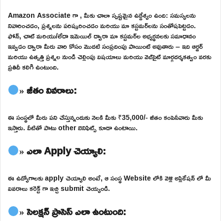
Amazon Associate గా , మీకు చాలా స్పష్టమైన ఉద్దేశ్యం ఉంది: సమస్యలను
నివారించడం, ప్రశ్నలను పరిష్కరించడం మరియు మా కస్టమర్‌లను సంతోషపెట్టడం.
ఫోన్, చాట్ మరియు/లేదా ఇమెయిల్ ద్వారా మా కస్టమర్‌ల అభ్యర్థనలకు సమాధానం
ఇవ్వడం ద్వారా మీరు వారి కోసం మొదటి సంప్రదింపు పాయింట్ అవుతారు – ఇది ఆర్డర్
మరియు ఉత్పత్తి ప్రశ్నల నుండి చెల్లింపు విషయాలు మరియు వెబ్‌సైట్ మార్గదర్శకత్వం వరకు
ప్రతిదీ కలిగి ఉంటుంది.
» జీతం వివరాలు:
ఈ సంస్థలో మీరు పని చేస్తున్నందుకు నెలకి మీకు ₹35,000/- జీతం కంపెనీవారు మీకు
ఇస్తారు. వీటితో పాటు other బెనిఫిట్స్ కూడా ఉంటాయి.
» ఎలా Apply చెయ్యాలి:
ఈ ఉద్యోగాలకు apply చెయ్యాలి అంటే, ఆ సంస్థ Website లోకి వెళ్లి అప్లికేషన్ లో మీ
వివరాలు కరెక్ట్ గా ఇచ్చి submit చెయ్యండి.
» సెలక్షన్ ప్రాసెస్ ఎలా ఉంటుంది: