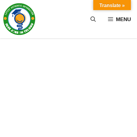
Skip
Translate »
to
content
MENU