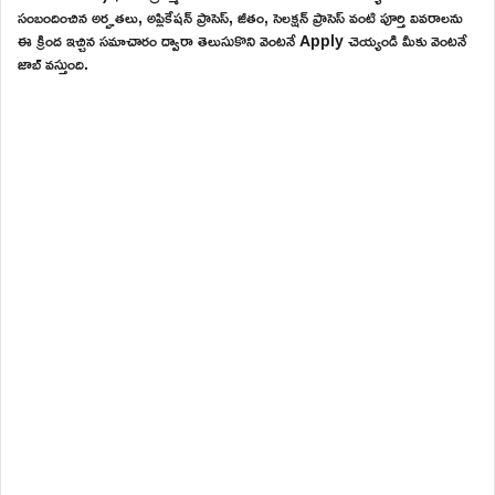
సంబందించిన అర్హతలు, అప్లికేషన్ ప్రాసెస్, జీతం, సెలక్షన్ ప్రాసెస్ వంటి పూర్తి వివరాలను
ఈ క్రింద ఇచ్చిన సమాచారం ద్వారా తెలుసుకొని వెంటనే Apply చెయ్యండి మీకు వెంటనే
జాబ్ వస్తుంది.