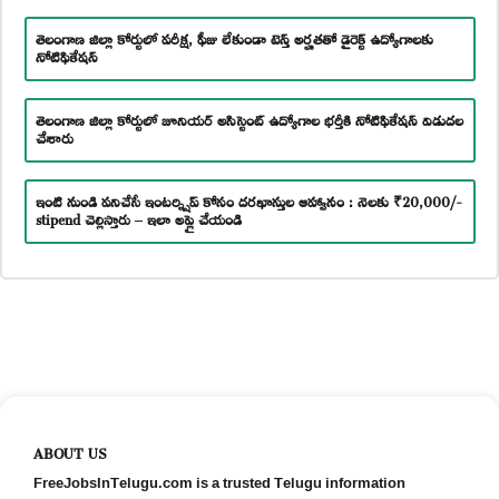
తెలంగాణ జిల్లా కోర్టులో పరీక్ష, ఫీజు లేకుండా టెన్త్ అర్హతతో డైరెక్ట్ ఉద్యోగాలకు
నోటిఫికేషన్
తెలంగాణ జిల్లా కోర్టులో జూనియర్ అసిస్టెంట్ ఉద్యోగాల భర్తీకి నోటిఫికేషన్ విడుదల
చేశారు
ఇంటి నుండి పనిచేసే ఇంటర్న్షిప్ కోసం దరఖాస్తుల ఆహ్వానం : నెలకు ₹20,000/-
stipend చెల్లిస్తారు – ఇలా అప్లై చేయండి
ABOUT US
FreeJobsInTelugu.com is a trusted Telugu information