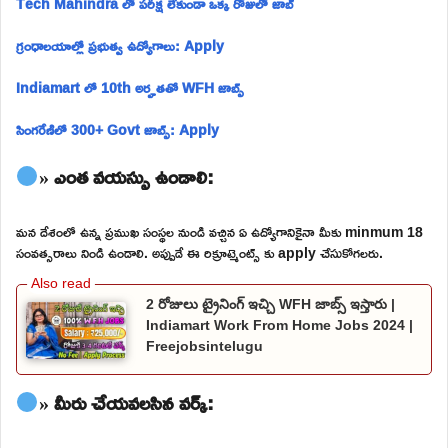
Tech Mahindra లో పరీక్ష లేకుండా ఒక్క రోజులో జాబ్
గ్రంధాలయాల్లో ప్రభుత్వ ఉద్యోగాలు: Apply
Indiamart లో 10th అర్హతతో WFH జాబ్స్
సింగరేణిలో 300+ Govt జాబ్స్: Apply
» ఎంత వయస్సు ఉండాలి:
మన దేశంలో ఉన్న ప్రముఖ సంస్థల నుండి వచ్చిన ఏ ఉద్యోగానికైనా మీకు minmum 18
సంవత్సరాలు నిండి ఉండాలి. అప్పుడే ఈ రిక్రూట్మెంట్స్ కు apply చేసుకోగలరు.
2 రోజులు ట్రైనింగ్ ఇచ్చి WFH జాబ్స్ ఇస్తారు |
Indiamart Work From Home Jobs 2024 |
Freejobsintelugu
» మీరు చేయవలసిన వర్క్: