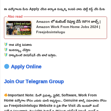
ఈ ఉద్యోగాలకు మీరు Apply చేసిన తర్వాత మిమ్మల్ని కంపెనీ వారు షార్ట్ లిస్ట్ చేసి మీకు
Amazon లో కంటెంట్ రివ్యూ చేసే WFH జాబ్స్ |
Amazon Work From Home Jobs 2024 |
Freejobsintelugu
రాత పరీక్ష పెడతారు
ఇంటర్వ్యూ చేస్తారు
డాక్యుమెంట్ వెరిఫికేషన్ చేసి జాబ్ ఇస్తారు.
Apply Online
Join Our Telegram Group
Important Note: మీలో ప్రభుత్వ, ప్రైవేట్, Software, Work From
Home ఉద్యోగాల కోసం ఎదురు చూసే అభ్యర్థులు.. Genuine జాబ్స్ సమాచారం కోసం
మా Freejobsintelugu Website ని ప్రతి రోజు Visit చేసి ఇందులో ఉండే
ఉద్యోగ సమాచారాన్ని తెలుసుకొని వెంటనే ఆ పోస్టులకు అప్లికేషన్ పెట్టండి. అలాగే ఆ