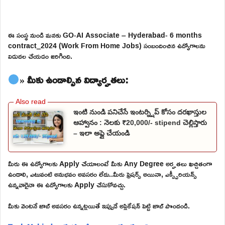
ఈ సంస్థ నుండి మనకు GO-AI Associate – Hyderabad- 6 months
contract_2024 (Work From Home Jobs) సంబందించిన ఉద్యోగాలను
విడుదల చేయడం జరిగింది.
» మీకు ఉండాల్సిన విద్యార్హతలు:
ఇంటి నుండి పనిచేసే ఇంటర్న్షిప్ కోసం దరఖాస్తుల
ఆహ్వానం : నెలకు ₹20,000/- stipend చెల్లిస్తారు
– ఇలా అప్లై చేయండి
మీరు ఈ ఉద్యోగాలకు Apply చేయాలంటే మీకు Any Degree అర్హతలు ఖచ్చితంగా
ఉండాలి, ఎటువంటి అనుభవం అవసరం లేదు..మీరు ఫ్రెషర్స్ అయినా, ఎక్స్పీరియన్స్
ఉన్నవారైనా ఈ ఉద్యోగాలకు Apply చేసుకోవచ్చు.
మీకు వెంటనే జాబ్ అవసరం ఉన్నట్లయితే ఇప్పుడే అప్లికేషన్ పెట్టి జాబ్ పొందండి.