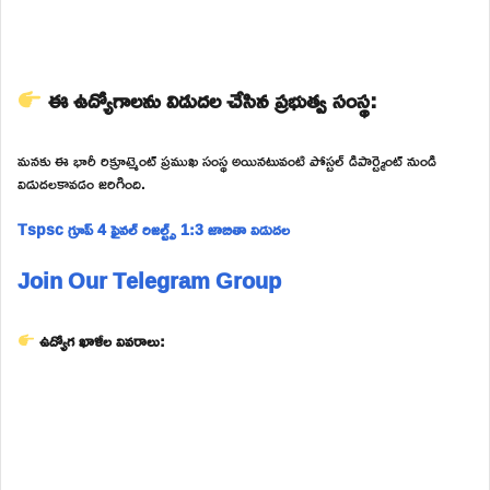
ఈ ఉద్యోగాలను విడుదల చేసిన ప్రభుత్వ సంస్థ:
మనకు ఈ భారీ రిక్రూట్మెంట్ ప్రముఖ సంస్థ అయినటువంటి పోస్టల్ డిపార్ట్మెంట్ నుండి
విడుదలకావడం జరిగింది.
Tspsc గ్రూప్ 4 ఫైనల్ రిజల్ట్స్ 1:3 జాబితా విడుదల
Join Our Telegram Group
ఉద్యోగ ఖాళీల వివరాలు: