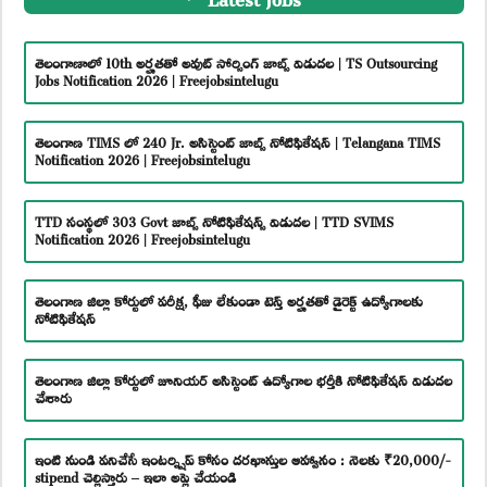
తెలంగాణాలో 10th అర్హతతో అవుట్ సోర్సింగ్ జాబ్స్ విడుదల | TS Outsourcing
Jobs Notification 2026 | Freejobsintelugu
తెలంగాణ TIMS లో 240 Jr. అసిస్టెంట్ జాబ్స్ నోటిఫికేషన్ | Telangana TIMS
Notification 2026 | Freejobsintelugu
TTD సంస్థలో 303 Govt జాబ్స్ నోటిఫికేషన్స్ విడుదల | TTD SVIMS
Notification 2026 | Freejobsintelugu
తెలంగాణ జిల్లా కోర్టులో పరీక్ష, ఫీజు లేకుండా టెన్త్ అర్హతతో డైరెక్ట్ ఉద్యోగాలకు
నోటిఫికేషన్
తెలంగాణ జిల్లా కోర్టులో జూనియర్ అసిస్టెంట్ ఉద్యోగాల భర్తీకి నోటిఫికేషన్ విడుదల
చేశారు
ఇంటి నుండి పనిచేసే ఇంటర్న్షిప్ కోసం దరఖాస్తుల ఆహ్వానం : నెలకు ₹20,000/-
stipend చెల్లిస్తారు – ఇలా అప్లై చేయండి