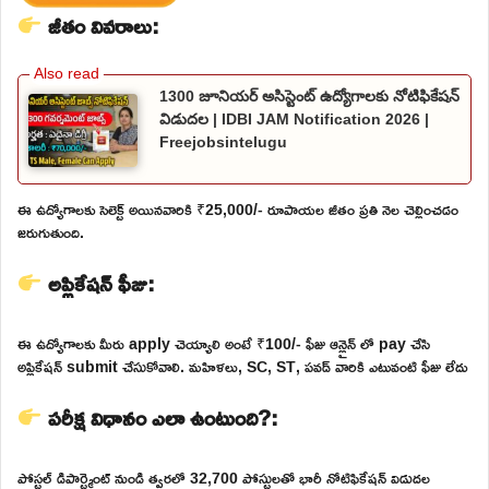
జీతం వివరాలు:
1300 జూనియర్ అసిస్టెంట్ ఉద్యోగాలకు నోటిఫికేషన్
విడుదల | IDBI JAM Notification 2026 |
Freejobsintelugu
ఈ ఉద్యోగాలకు సెలెక్ట్ అయినవారికి ₹25,000/- రూపాయల జీతం ప్రతి నెల చెల్లించడం
జరుగుతుంది.
అప్లికేషన్ ఫీజు:
ఈ ఉద్యోగాలకు మీరు apply చెయ్యాలి అంటే ₹100/- ఫీజు ఆన్లైన్ లో pay చేసి
అప్లికేషన్ submit చేసుకోవాలి. మహిళలు, SC, ST, పవడ్ వారికి ఎటువంటి ఫీజు లేదు
పరీక్ష విధానం ఎలా ఉంటుంది?:
పోస్టల్ డిపార్ట్మెంట్ నుండి త్వరలో 32,700 పోస్టులతో భారీ నోటిఫికేషన్ విడుదల