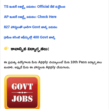
TS ఇంటర్ రిజల్ట్స్ విడుదల: Official డేట్ వచ్చేసింది
AP ఇంటర్ రిజల్ట్స్ విడుదల: Check Here
827 పోస్టులతో భారీగా Govt జాబ్స్ విడుదల
గ్రామీణ కరెంట్ ఆఫీస్సుల్లో 400 Govt జాబ్స్
కావాల్సిన విద్యార్హతలు:
ఈ ప్రభుత్వ ఉద్యోగాలకు మీరు Apply చెయ్యాలంటే మీకు 10th Pass విద్యార్హతలు
ఉండాలి. అప్పుడే మీరు ఈ పోస్టులకు Apply చేయగలరు.