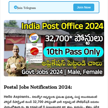
Join Telegram
Join Now
Postal Jobs Notification 2024:
Hello Aspirants.. నిరుద్యోగ అభ్యర్థులకు ప్రముఖ ప్రభుత్వ సంస్థ అయినటువంటి
పోస్టల్ డిపార్ట్మెంట్ నుండి 32,700 పోస్టులతో భారీ రిక్రూట్మెంట్ నోటిఫికేషన్ విడుదల
చెయ్యబోతున్నారు. ఈ రిక్రూట్మెంట్ కి సంబందించిన అర్హతలు, వయస్సు, జీతం, పరీక్ష