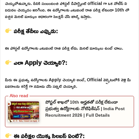
చెయ్యబోతున్నారు. దీనికి సంబందించి పోస్టల్ డిపార్ట్మెంట్ official గా ఒక నోటీస్ ని
విడుదల చెయ్యడం జరిగింది. ఈ ఉద్యోగాలకు ఎటువంటి రాత పరీక్ష లేకుండా 10th లో
వచ్చిన మెరిట్ మార్కుల ఆధారంగా సెలక్షన్ చేసి జాబ్స్ ఇస్తారు.
పరీక్ష తేదీలు ఎప్పుడు:
ఈ పోస్టల్ ఉద్యోగాలకు ఎటువంటి రాత పరీక్ష లేదు. మెరిట్ మార్కులు ఉంటే చాలు.
ఎలా Apply చెయ్యాలి?:
మీరు ఈ ప్రభుత్వ ఉద్యోగాలకు Apply చెయ్యాలి అంటే, Official వెబ్సైటులోకి వెళ్లి మీ
వివరాలను కరెక్ట్ గా నమోదు చేసి సబ్మిట్ చెయ్యాలి.
పోస్టల్ శాఖలో 10th అర్హతతో పరీక్ష లేకుండా
ప్రభుత్వ ఉద్యోగాలకు నోటిఫికేషన్ | India Post
Recruitment 2026 | Full Details
ఈ పరీక్షల యొక్క సిలబస్ ఏంటి?: