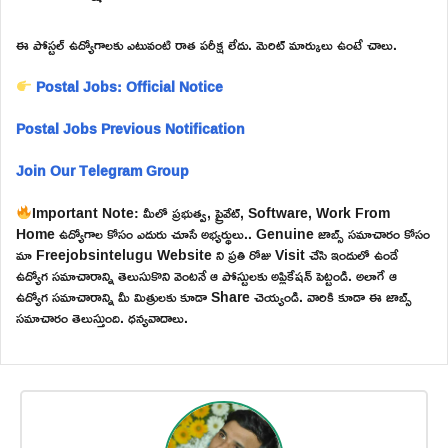
ఈ పోస్టల్ ఉద్యోగాలకు ఎటువంటి రాత పరీక్ష లేదు. మెరిట్ మార్కులు ఉంటే చాలు.
Postal Jobs: Official Notice
Postal Jobs Previous Notification
Join Our Telegram Group
Important Note: మీలో ప్రభుత్వ, ప్రైవేట్, Software, Work From
Home ఉద్యోగాల కోసం ఎదురు చూసే అభ్యర్థులు.. Genuine జాబ్స్ సమాచారం కోసం
మా Freejobsintelugu Website ని ప్రతి రోజు Visit చేసి ఇందులో ఉండే
ఉద్యోగ సమాచారాన్ని తెలుసుకొని వెంటనే ఆ పోస్టులకు అప్లికేషన్ పెట్టండి. అలాగే ఆ
ఉద్యోగ సమాచారాన్ని మీ మిత్రులకు కూడా Share చెయ్యండి. వారికి కూడా ఈ జాబ్స్
సమాచారం తెలుస్తుంది. ధన్యవాదాలు.