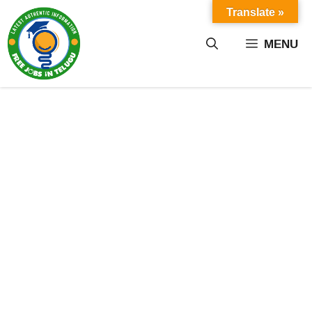
Skip
Translate »
to
content
MENU