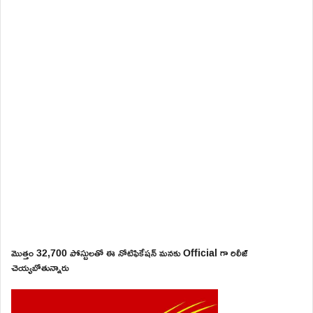
మొత్తం 32,700 పోస్టులతో ఈ నోటిఫికేషన్ మనకు Official గా రిలీజ్
చెయ్యబోతున్నారు