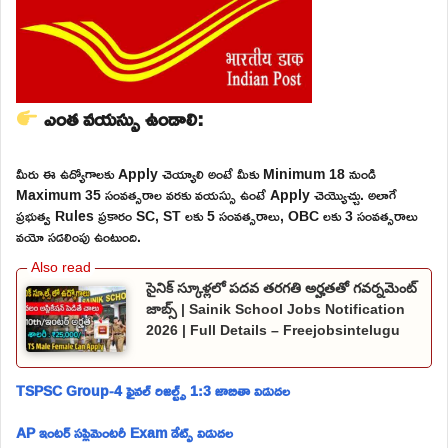
ఎంత వయస్సు ఉండాలి:
మీరు ఈ ఉద్యోగాలకు Apply చెయ్యాలి అంటే మీకు Minimum 18 నుండి
Maximum 35 సంవత్సరాల వరకు వయస్సు ఉంటే Apply చెయ్యొచ్చు. అలాగే
ప్రభుత్వ Rules ప్రకారం SC, ST లకు 5 సంవత్సరాలు, OBC లకు 3 సంవత్సరాలు
వయో సడలింపు ఉంటుంది.
సైనిక్ స్కూళ్లలో పదవ తరగతి అర్హతతో గవర్నమెంట్
జాబ్స్ | Sainik School Jobs Notification
2026 | Full Details – Freejobsintelugu
TSPSC Group-4 ఫైనల్ రిజల్ట్స్ 1:3 జాబితా విడుదల
AP ఇంటర్ సప్లిమెంటరీ Exam డేట్స్ విడుదల